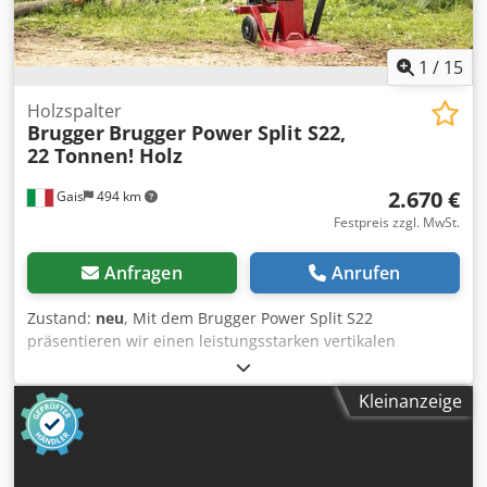
1
/
15
Holzspalter
Brugger
Brugger Power Split S22,
22 Tonnen! Holz
2.670 €
Gais
494 km
Festpreis zzgl. MwSt.
Anfragen
Anrufen
Zustand:
neu
, Mit dem Brugger Power Split S22
präsentieren wir einen leistungsstarken vertikalen
Holzspalter, der mit einer Spaltkraft von 22 Tonnen
überzeugt. Diese robuste Maschine ist ideal für vielfältige
Kleinanzeige
Anwendungen geeignet und bietet eine maximale
Flexibilität beim Antrieb – sei es über den Elektromotor
oder die Zapfwelle. Der Spaltvorgang erfolgt mit zwei
Geschwindigkeitsstufen, was eine schnelle und effiziente