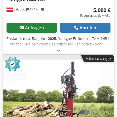
5.000 €
Salzburg
417 km
Festpreis zzgl. MwSt.
Anfragen
Anrufen
Zustand:
neu
, Baujahr:
2025
, Yanigav Erdbohrer TAM 245 •
Einfacher Dreipunktanbau Dodpfx Asr Eznioctjck • Sehr
robustes, geschweißtes Fahrgestell • Vielseitiges,
leistungsstarkes Getriebe von 30 bis 90 PS • Verwendbare
Kleinanzeige
Erdbohrer Durchmesser 10 cm bis 80 cm und maximal
1,80 m Höhe • Versatz von 1,30 m auf jeder Seite der Achse
• Fahrgestell mit einer Länge von 245 cm •
Neigungskorrektur der Bohrschnecke (vorne/hinten und
rechts/links) • Exkl. Bohrer