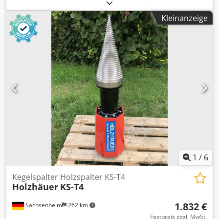
für den privaten oder semiprofessionellen Einsatz. Die
kompakte Bauweise und die einfache Bedienung
Kleinanzeige
ermöglichen effizientes Arbeiten auch auf engem Raum.
Ideal für die Brennholzvorbereitung. Djdpfx Acszrx E
Hsteck Technische Daten: - Spaltkraft: 5 Tonnen -
Spaltgutlänge: max. 520 mm - Spaltgutdurchmesser: max.
250 mm - Antrieb: Elektro 230 V - Gewicht: ca. 50 kg
1
/
6
Kegelspalter Holzspalter KS-T4
Holzhäuer
KS-T4
1.832 €
Sachsenheim
262 km
Festpreis zzgl. MwSt.