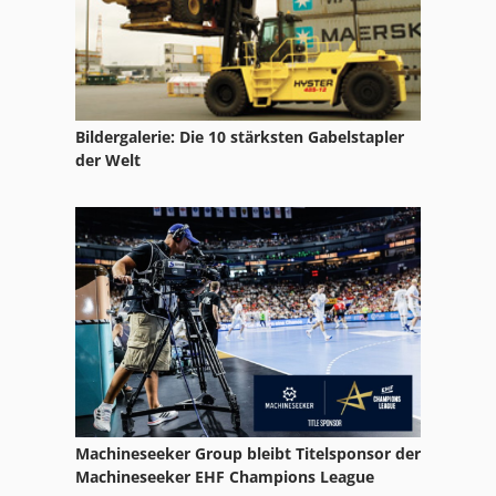
Formatkreissäge Bäürle
Grützmacher
Hmg Holzspalter
Bildergalerie: Die 10 stärksten Gabelstapler
Holzkraft Holzspalter
der Welt
Holzma Plattensäge
Holzmann Bandsägen
Holzspalter
Holzspalter Herkules
Holzspaltmaschine
Holzsägen
Machineseeker Group bleibt Titelsponsor der
Lumag Holzspalter
Machineseeker EHF Champions League