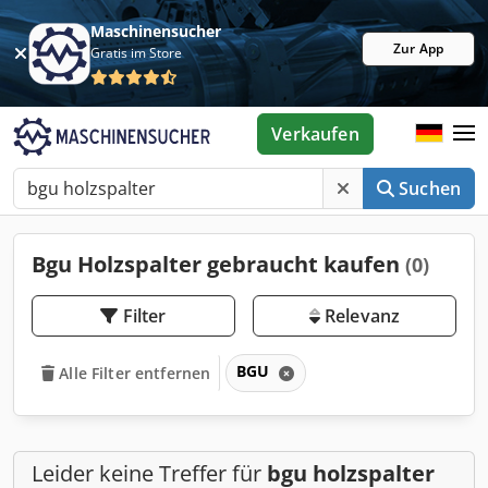
Maschinensucher
Zur App
Gratis im Store
Verkaufen
Suchen
Bgu Holzspalter gebraucht kaufen
(0)
Filter
Relevanz
BGU
Alle Filter entfernen
Leider keine Treffer für
bgu holzspalter