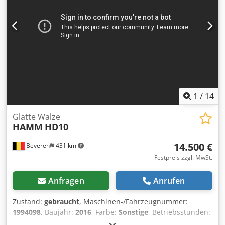
sie umgehend zur Verfügung stellen. Wir stehen Ihnen in
Deutsch, Englisch, Französisch, Niederländisch, Spanisch
und Russisch zur Verfügung. Entdecken Sie unser breites
Angebot an zuverlässigen Maschinen.
1
/
14
Glatte Walze
HAMM
HD10
14.500 €
Beveren
431 km
Festpreis zzgl. MwSt.
Anfragen
Anrufen
Zustand:
gebraucht
, Maschinen-/Fahrzeugnummer:
1994098
, Baujahr:
2016
, Farbe:
Sonstige
, Betriebsstunden:
544 h
, Leistung Verbrennungsmotor: 30 PS (22 kW)