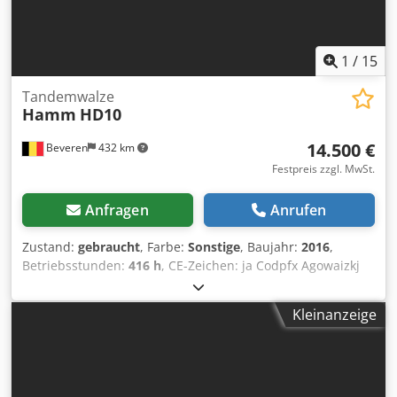
1
/
15
Tandemwalze
Hamm
HD10
14.500 €
Beveren
432 km
Festpreis zzgl. MwSt.
Anfragen
Anrufen
Zustand:
gebraucht
, Farbe:
Sonstige
, Baujahr:
2016
,
Betriebsstunden:
416 h
, CE-Zeichen: ja Codpfx Agowaizkj
Esrf Maschinen zum Verkauf! Auf unserer Website finden
Sie eine Vielzahl von Maschinen, die zum Kauf angeboten
Kleinanzeige
werden. Wir haben mehr Optionen als das, was Sie online
sehen. Sie können uns jederzeit anrufen oder eine E-Mail
schicken. Alle unsere Maschinen sind vollständig gewartet
und auf ihre Zuverlässigkeit geprüft. Benötigen Sie Bilder?
Nehmen Sie einfach Kontakt mit uns auf, und wir werden