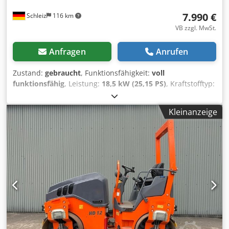
7.990 €
Schleiz
116 km
VB zzgl. MwSt.
Anfragen
Anrufen
Zustand:
gebraucht
, Funktionsfähigkeit:
voll
funktionsfähig
, Leistung:
18,5 kW (25,15 PS)
, Kraftstofftyp:
Diesel
, Gesamtgewicht:
3.000 kg
, Leergewicht:
2.300 kg
,
Betriebsgewicht:
2.500 kg
, Baujahr:
2001
, HAMM HD 10 K
Kleinanzeige
Cedpsyl Sbcefx Ag Esrf