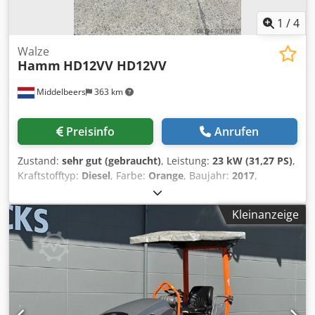
1
/
4
Walze
Hamm
HD12VV HD12VV
Middelbeers
363 km
Preisinfo
Anrufen
Zustand:
sehr gut (gebraucht)
, Leistung:
23 kW (31,27 PS)
,
Kraftstofftyp:
Diesel
, Farbe:
Orange
, Baujahr:
2017
,
Betriebsstunden:
3.031 h
, Allgemeine Informationen
Baujahr: 2017 Crjdpfsznm Iuox Ag Esf Modelljahr: 2017
Kleinanzeige
Technische Informationen Zylinderzahl: 3 Antrieb: Rad
Leergewicht: 2.695 kg Funktionell Arbeitsbreite: 120 cm CE-
Kennzeichnung: ja Zustand Technischer Zustand: sehr gut
Optischer Zustand: gut Finanzielle Informationen Preis:
Auf Anfrage Weitere Informationen Wenden Sie sich an
Ernst van Hek, um weitere Informationen zu erhalten.