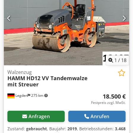
1
/
18
Walzenzug
HAMM
HD12 VV Tandemwalze
mit Streuer
18.500 €
Legden
275 km
Festpreis zzgl. MwSt.
Anfragen
Anrufen
Zustand:
gebraucht
, Baujahr:
2019
, Betriebsstunden:
3.468