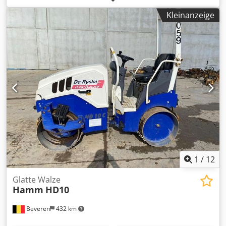
Zulässiges Gesamtgewicht (GVW): 1.780 kg Motorhersteller:
Kleinanzeige
Kubota Cjdpst Tv Injfx Ag Eorf CE-Kennzeichnung: ja
Maschinen zum Verkauf Besuchen Sie unsere Webseite für
eine Vielzahl sofort verfügbarer Maschinen. Wir haben
mehr Angebote als online ersichtlich – rufen Sie uns gerne
an oder schreiben Sie eine E-Mail. Alle unsere Maschinen
sind vollständig gewartet und zuverlässig geprüft.
Benötigen Sie Bilder? Sprechen Sie uns an, wir senden
Ihnen diese umgehend zu. Wir beraten Sie in
Niederländisch, Englisch, Französisch, Deutsch, Spanisch
und Russisch. Entdecken Sie unser breites Angebot an
zuverlässigen Maschinen.
1
/
12
Glatte Walze
Hamm
HD10
Beveren
432 km