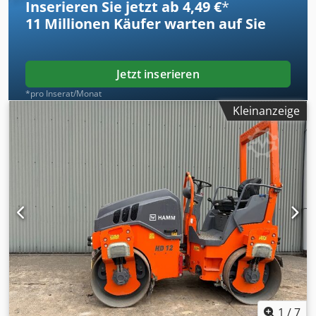
Inserieren Sie jetzt ab 4,49 €
*
11 Millionen
Käufer warten auf Sie
Jetzt inserieren
*pro Inserat/Monat
Kleinanzeige
1
/
7