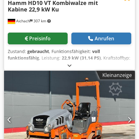
Hamm
HD10 VT Kombiwalze mit
Kabine 22,9 kW Ku
Aichach
307 km
Preisinfo
Anrufen
Zustand:
gebraucht
, Funktionsfähigkeit:
voll
funktionsfähig
, Leistung:
22,9 kW (31,14 PS)
, Kraftstofftyp:
Diesel
, Farbe:
Orange
, Betriebsgewicht:
2.190 kg
, Baujahr:
2016
, Betriebsstunden:
6.100 h
, Ausstattung:
Kabine
,
Kleinanzeige
Hamm HD10 VT Kombiwalze mit Kabine Crodpfx Agezap
Ivo Ejf Baujahr 2016 6.100 h 22,9 kW Kubota Motor 2.190 -
3.110 kg Kantenschneiderad