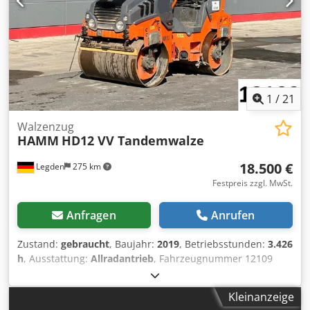
1
/
21
Walzenzug
HAMM
HD12 VV Tandemwalze
18.500 €
Legden
275 km
Festpreis zzgl. MwSt.
Anfragen
Anrufen
Zustand:
gebraucht
, Baujahr:
2019
, Betriebsstunden:
3.426
h
, Ausstattung:
Allradantrieb
, Fahrzeugnummer 12109
Irrtümer & Zwischenverkauf vorbehalten Cedpsy T Uh Nsfx
Ag Eorf
Kleinanzeige