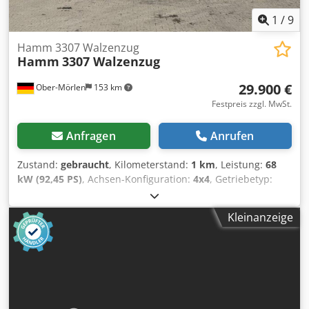
1
/
9
Hamm 3307 Walzenzug
Hamm
3307 Walzenzug
29.900 €
Ober-Mörlen
153 km
Festpreis zzgl. MwSt.
Anfragen
Anrufen
Zustand:
gebraucht
, Kilometerstand:
1 km
, Leistung:
68
kW (92,45 PS)
, Achsen-Konfiguration:
4x4
, Getriebetyp:
Automatisch
, Baujahr:
2009
, zGG: 7.000 kg Wenden Sie
sich an Emal Jaweed, um weitere Informationen zu
Kleinanzeige
erhalten. Walzenzug / steamroller, Hamm 3307, Baujahr /
Year built: 2009, Betriebsstunden / working hours: 5622h,
Länge / length:4680mm, Breite / width: 2100mm, Höhe /
height: 2790mm, Betriebsgewicht / Weight: 7000 Kg,
Motortyp / Enginetype: Deutz BF4M2011, Motorleistung /
Engine power: 68 kW, Antrieb: hydrostatisch / Drive: