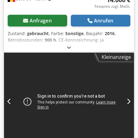
Festpreis zzgl. MwSt.
Anfragen
Anrufen
Zustand:
gebraucht
, Farbe:
Sonstige
, Baujahr:
2016
,
Betriebsstunden:
900 h
, CE-Kennzeichnung: ja
Csdezblakspfx Ag Ejrf Seriennummer: H2007790
Maschinen zu verkaufen! Besuchen Sie unsere Website,
Kleinanzeige
um eine Vielzahl von sofort verfügbaren Maschinen zu
entdecken. Wir bieten mehr Optionen, als online angezeigt
werden – kontaktieren Sie uns daher gerne jederzeit
telefonisch oder per E-Mail. Alle unsere Maschinen sind
vollständig gewartet und auf Zuverlässigkeit geprüft.
Benötigen Sie Bilder? Kontaktieren Sie uns einfach, wir
senden Ihnen diese umgehend zu. Wir unterstützen Sie
auf Niederländisch, Englisch, Französisch, Deutsch,
Spanisch und Russisch. Entdecken Sie unser breites
Sortiment an zuverlässigen Maschinen.