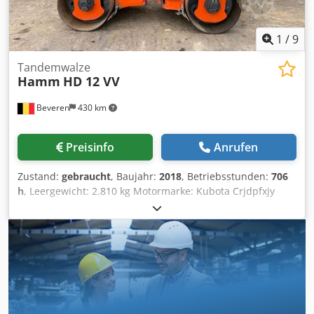
1
/
9
Tandemwalze
Hamm
HD 12 VV
Beveren
430 km
Preisinfo
Anrufen
Zustand:
gebraucht
, Baujahr:
2018
, Betriebsstunden:
706
h
, Leergewicht: 2.810 kg Motormarke: Kubota Crjdpfxjy
Sfdfj Ag Ejf Wenden Sie sich an Kristoff Van Havere, um
weitere Informationen zu erhalten.