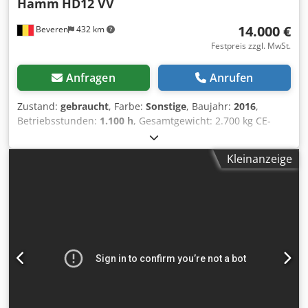
Hamm
HD12 VV
14.000 €
Beveren
432 km
Festpreis zzgl. MwSt.
Anfragen
Anrufen
Zustand:
gebraucht
, Farbe:
Sonstige
, Baujahr:
2016
,
Betriebsstunden:
1.100 h
, Gesamtgewicht: 2.700 kg CE-
Kennzeichnung: ja Seriennummer: H2007793 Maschinen
zu verkaufen! Csdpfxey R Uq Eo Ag Ejrf Besuchen Sie
Kleinanzeige
unsere Website und entdecken Sie eine Vielzahl sofort
verfügbarer Maschinen. Wir bieten mehr Maschinen an als
online gelistet – rufen Sie uns gerne jederzeit an oder
senden Sie uns eine E-Mail. Alle unsere Maschinen sind
vollständig gewartet und auf Zuverlässigkeit geprüft.
Benötigen Sie Bilder? Kontaktieren Sie uns, wir senden sie
Ihnen umgehend zu. Wir unterstützen Sie auf
Niederländisch, Englisch, Französisch, Deutsch, Spanisch
und Russisch. Entdecken Sie unser umfangreiches
Angebot an zuverlässigen Maschinen.