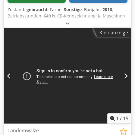
Zustand:
gebraucht
, Farbe:
Sonstige
, Baujahr:
2016
,
Betriebsstunden:
649 h
, CE-Kennzeichnung: ja Maschinen
zum Verkauf! Stöbern Sie auf unserer Website und
entdecken Sie eine Vielzahl von Maschinen zum sofortigen
Kleinanzeige
Kauf. Wir verfügen über weitere Optionen, die online nicht
angezeigt werden. Kontaktieren Sie uns gerne jederzeit
telefonisch oder per E-Mail. Alle unsere Maschinen sind
vollständig gewartet und auf Zuverlässigkeit geprüft.
Benötigen Sie Fotos? Schreiben Sie uns einfach – wir
senden Ihnen diese umgehend zu. Unser Team unterstützt
Sie auf Niederländisch, Englisch, Französisch, Deutsch,
Spanisch und Russisch. Entdecken Sie unser
umfangreiches Angebot an zuverlässigen Maschinen.
Crjdpfxewaiygs Ag Eof
1
/
15
Tandemwalze