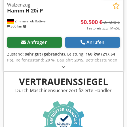
Walzenzug
Hamm
H 20i P
50.500 €
Zimmern ob Rottweil
55.500 €
360 km
Festpreis zzgl. MwSt.
Anfragen
Anrufen
Zustand:
sehr gut (gebraucht)
, Leistung:
160 kW (217,54
PS)
, Reifenzustand:
20 %
, Baujahr:
2015
, Betriebsstunden:
4.068 h
, Ausstattung:
Kabine, Klimaanlage
, HAMM H20i P
Stampffußwalze Baujahr: 2015 Betriebsstunden: 4.068 std
ROPS Klimaanlage Radio Rückfahrkamera Reifengroße
VERTRAUENSSIEGEL
23.1-26 - ca 40% erhalten Deutz Motor mit 150 kW Crsdpsy
I Uppefx Ag Eof CE / EPA Einsatzgewicht: 21 to.
Durch Maschinensucher zertifizierte Händler