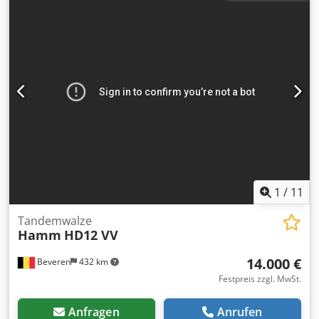
mehr Angebote als online gelistet – rufen Sie uns gerne
jederzeit an oder schreiben Sie eine E-Mail. Alle unsere
Maschinen sind vollständig gewartet und auf
Zuverlässigkeit geprüft. Benötigen Sie Bilder? Kontaktieren
Sie uns, und wir senden Ihnen diese umgehend zu. Wir
unterstützen Sie gerne auf Niederländisch, Englisch,
Französisch, Deutsch, Spanisch und Russisch. Entdecken
Sie unser breites Sortiment an zuverlässigen Maschinen.
Credpswakb Ejfx Ag Eof
1
/
11
Tandemwalze
Hamm
HD12 VV
14.000 €
Beveren
432 km
Festpreis zzgl. MwSt.
Anfragen
Anrufen