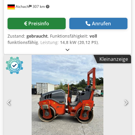
Aichach
307 km
Preisinfo
Anrufen
Zustand:
gebraucht
, Funktionsfähigkeit:
voll
funktionsfähig
, Leistung:
14,8 kW (20,12 PS)
,
Gesamtgewicht:
1.830 kg
, Leergewicht:
1.500 kg
, Baujahr:
2013
, Betriebsstunden:
4.800 h
, HAMM HD 10 C VT
Kleinanzeige
Kombiwalze Baujahr 2013 4800 h 14,8 KW Kubota Motor
1500-1830 kg Codpfx Aeykurhsg Eorf Kantenschneiderad
Berieselung