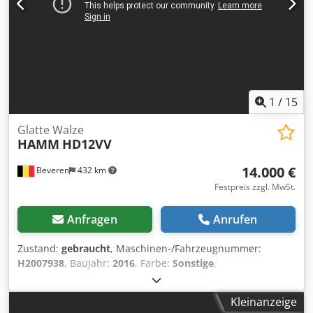
Sie uns, und wir senden sie Ihnen umgehend zu. Wir
beraten Sie gern auf Niederländisch, Englisch,
Französisch, Deutsch, Spanisch und Russisch. Entdecken
Sie unser großes Angebot an zuverlässigen Maschinen.
1
/
15
Glatte Walze
HAMM
HD12VV
14.000 €
Beveren
432 km
Festpreis zzgl. MwSt.
Anfragen
Anrufen
Zustand:
gebraucht
, Maschinen-/Fahrzeugnummer:
H2007938
, Baujahr:
2016
, Farbe:
Sonstige
,
Betriebsstunden:
800 h
, Maschinen zu verkaufen!
Durchstöbern Sie unsere Website und entdecken Sie eine
Kleinanzeige
Vielzahl von sofort verfügbaren Maschinen. Wir haben