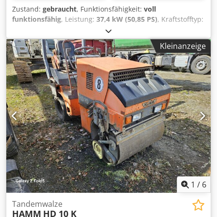
Zustand:
gebraucht
, Funktionsfähigkeit:
voll
funktionsfähig
, Leistung:
37,4 kW (50,85 PS)
, Kraftstofftyp:
Diesel
, Farbe:
Orange
, Baujahr:
2021
, Betriebsstunden:
1.400 h
, Hamm HD14 i VT Kombiwalze BJ 2021 1400 h 3795-
Kleinanzeige
5250 kg 37,4 KW 2400-3320 kg Credpfx Aozmf Nzsg Esf
Kantenschneiderad Kabine mit Türen Sitzheizung 140cm
Arbeitsbreite
1
/
6
Tandemwalze
HAMM
HD 10 K