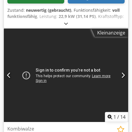
Zustand:
neuwertig (gebraucht)
, Funktionsfähigkeit:
voll
funktionsfähig
, Leistung:
22,9 kW (31,14 PS)
, Kraftstofftyp:
Diesel
, Farbe:
Orange
, Betriebsgewicht:
2.570 kg
, Baujahr:
2015
, Betriebsstunden:
300 h
, Hamm HD12 VO
Kleinanzeige
Tandemwalze mit Oszillation Baujahr 2015 Credpfx
Aszhkldeg Esf 300 h 22,9 kW Kubota Motor 2.570 kg - 3.470
kg Kantenschneiderad NEUWERTIG!
1
/
14
Kombiwalze