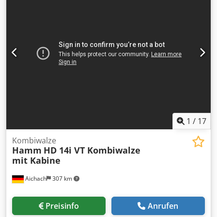
1
/
17
Kombiwalze
Hamm
HD 14i VT Kombiwalze
mit Kabine
Aichach
307 km
Preisinfo
Anrufen