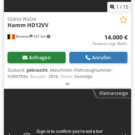
1
/
15
Glatte Walze
Hamm
HD12VV
14.000 €
Beveren
431 km
Festpreis zzgl. MwSt.
Anfragen
Anrufen
Zustand:
gebraucht
, Maschinen-/Fahrzeugnummer:
H2007834
, Baujahr:
2016
, Farbe:
Sonstige
,
Betriebsstunden:
500 h
, Zulässiges Gesamtgewicht: 2.690
kg Motorhersteller: Kubota CE-Kennzeichnung: ja
Kleinanzeige
Maschinen zum Verkauf! Besuchen Sie unsere Website,
um eine Vielzahl sofort verfügbarer Maschinen zu
entdecken. Wir bieten Ihnen mehr Optionen als online
dargestellt – rufen Sie uns gerne jederzeit an oder senden
Sie uns eine E-Mail. Cjdpstrfpcsfx Ag Eerf All unsere
Maschinen sind vollständig gewartet und auf
Zuverlässigkeit geprüft. Benötigen Sie Bilder? Kontaktieren