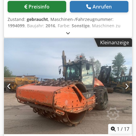
Preisinfo
Anrufen
Zustand:
gebraucht
, Maschinen-/Fahrzeugnummer:
1994099
, Baujahr:
2016
, Farbe:
Sonstige
, Maschinen zu
verkaufen! Durchstöbern Sie unsere Webseite für eine
Vielzahl von Maschinen, die sofort verfügbar sind. Wir
Kleinanzeige
haben mehr Auswahl als online sichtbar, rufen Sie uns
also gerne jederzeit an oder senden Sie uns eine E-Mail.
Alle unsere Maschinen sind vollständig gewartet und auf
Zuverlässigkeit geprüft. Benötigen Sie Bilder? Kontaktieren
Sie uns einfach – wir senden Ihnen diese umgehend zu.
Wir unterstützen Sie gern auf Niederländisch, Englisch,
Französisch, Deutsch, Spanisch und Russisch. Entdecken
Sie unser umfangreiches Angebot an zuverlässigen
Maschinen. Crjdpfewai S Nox Ag Eof
1
/
17