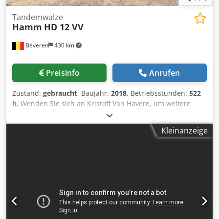
Tandemwalze
Hamm
HD 12 VV
Beveren
430 km
Preisinfo
Anrufen
Zustand:
gebraucht
, Baujahr:
2018
, Betriebsstunden:
522
h
, Wenden Sie sich an Kristoff Van Havere, um weitere
Informationen zu erhalten. Cjdpfoy Sfc Iox Ag Eerf
Kleinanzeige