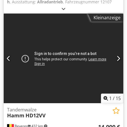
h
, Ausstattung:
Allradantrieb
, Fahrzeugnummer 12107
Crsdpfx Aoy T Uimog Eof Irrtümer & Zwischenverkauf
vorbehalten
Kleinanzeige
1
/
15
Tandemwalze
Hamm
HD12VV
14.000 €
Beveren
432 km