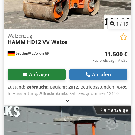
1
/
19
Walzenzug
HAMM
HD12 VV Walze
11.500 €
Legden
275 km
Festpreis zzgl. MwSt.
Anfragen
Anrufen
Zustand:
gebraucht
, Baujahr:
2012
, Betriebsstunden:
4.499
h
, Ausstattung:
Allradantrieb
, Fahrzeugnummer 12110
Crodpfxoy T Ulhe Ag Eef Irrtümer & Zwischenverkauf
vorbehalten
Kleinanzeige