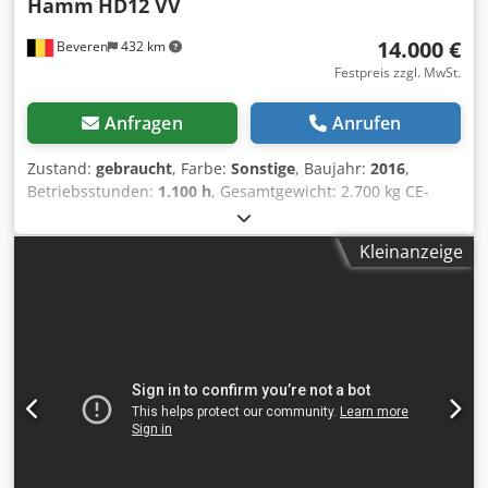
Hamm
HD12 VV
14.000 €
Beveren
432 km
Festpreis zzgl. MwSt.
Anfragen
Anrufen
Zustand:
gebraucht
, Farbe:
Sonstige
, Baujahr:
2016
,
Betriebsstunden:
1.100 h
, Gesamtgewicht: 2.700 kg CE-
Kennzeichnung: ja Seriennummer: H2007793 Maschinen
zu verkaufen! Besuchen Sie unsere Website und
Kleinanzeige
entdecken Sie eine Vielzahl sofort verfügbarer Maschinen.
Wir bieten mehr Maschinen an als online gelistet – rufen
Sie uns gerne jederzeit an oder senden Sie uns eine E-
Mail. Alle unsere Maschinen sind vollständig gewartet und
auf Zuverlässigkeit geprüft. Benötigen Sie Bilder?
Kontaktieren Sie uns, wir senden sie Ihnen umgehend zu.
Wir unterstützen Sie auf Niederländisch, Englisch,
Französisch, Deutsch, Spanisch und Russisch. Dkodsy R Uq
Eepfx Ak Ejr Entdecken Sie unser umfangreiches Angebot
an zuverlässigen Maschinen.