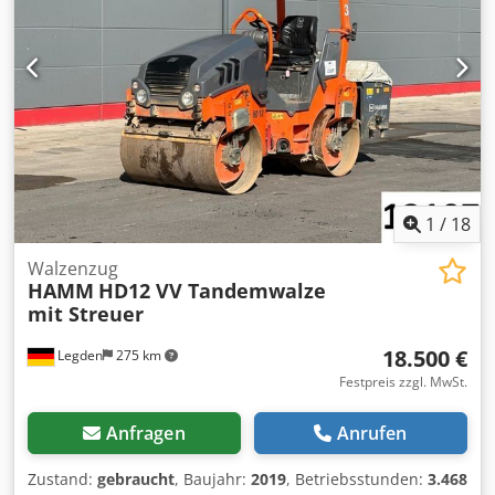
1
/
18
Walzenzug
HAMM
HD12 VV Tandemwalze
mit Streuer
18.500 €
Legden
275 km
Festpreis zzgl. MwSt.
Anfragen
Anrufen
Zustand:
gebraucht
, Baujahr:
2019
, Betriebsstunden:
3.468