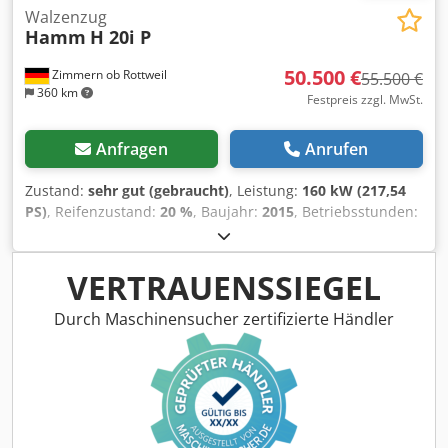
Walzenzug
Hamm
H 20i P
50.500 €
Zimmern ob Rottweil
55.500 €
360 km
Festpreis zzgl. MwSt.
Anfragen
Anrufen
Zustand:
sehr gut (gebraucht)
, Leistung:
160 kW (217,54
PS)
, Reifenzustand:
20 %
, Baujahr:
2015
, Betriebsstunden:
4.068 h
, Ausstattung:
Kabine, Klimaanlage
, HAMM H20i P
Stampffußwalze Baujahr: 2015 Betriebsstunden: 4.068 std
ROPS Klimaanlage Radio Dkodpfoy I Uppsx Ak Ejr
VERTRAUENSSIEGEL
Rückfahrkamera Reifengroße 23.1-26 - ca 40% erhalten
Deutz Motor mit 150 kW CE / EPA Einsatzgewicht: 21 to.
Durch Maschinensucher zertifizierte Händler