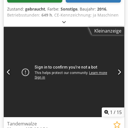
Zustand:
gebraucht
, Farbe:
Sonstige
, Baujahr:
2016
,
Betriebsstunden:
649 h
, CE-Kennzeichnung: ja Maschinen
zum Verkauf! Stöbern Sie auf unserer Website und
entdecken Sie eine Vielzahl von Maschinen zum sofortigen
Kleinanzeige
Kauf. Wir verfügen über weitere Optionen, die online nicht
angezeigt werden. Kontaktieren Sie uns gerne jederzeit
telefonisch oder per E-Mail. Dkjdpfjwaiygox Ak Esr Alle
unsere Maschinen sind vollständig gewartet und auf
Zuverlässigkeit geprüft. Benötigen Sie Fotos? Schreiben Sie
uns einfach – wir senden Ihnen diese umgehend zu. Unser
Team unterstützt Sie auf Niederländisch, Englisch,
Französisch, Deutsch, Spanisch und Russisch. Entdecken
Sie unser umfangreiches Angebot an zuverlässigen
Maschinen.
1
/
15
Tandemwalze