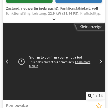
Zustand:
neuwertig (gebraucht)
, Funktionsfähigkeit:
voll
funktionsfähig
, Leistung:
22,9 kW (31,14 PS)
, Kraftstofftyp:
Diesel
, Farbe:
Orange
, Betriebsgewicht:
2.570 kg
, Baujahr:
2015
, Betriebsstunden:
300 h
, Hamm HD12 VO
Kleinanzeige
Tandemwalze mit Oszillation Baujahr 2015 300 h 22,9 kW
Kubota Motor 2.570 kg - 3.470 kg Kantenschneiderad
Dkodpfx Akszhklds Ejr NEUWERTIG!
1
/
14
Kombiwalze