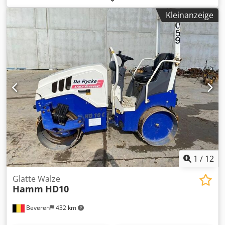
Zulässiges Gesamtgewicht (GVW): 1.780 kg Motorhersteller:
Kleinanzeige
Kubota Dkodpet Tv Inefx Ak Esr CE-Kennzeichnung: ja
Maschinen zum Verkauf Besuchen Sie unsere Webseite für
eine Vielzahl sofort verfügbarer Maschinen. Wir haben
mehr Angebote als online ersichtlich – rufen Sie uns gerne
an oder schreiben Sie eine E-Mail. Alle unsere Maschinen
sind vollständig gewartet und zuverlässig geprüft.
Benötigen Sie Bilder? Sprechen Sie uns an, wir senden
Ihnen diese umgehend zu. Wir beraten Sie in
Niederländisch, Englisch, Französisch, Deutsch, Spanisch
und Russisch. Entdecken Sie unser breites Angebot an
zuverlässigen Maschinen.
1
/
12
Glatte Walze
Hamm
HD10
Beveren
432 km