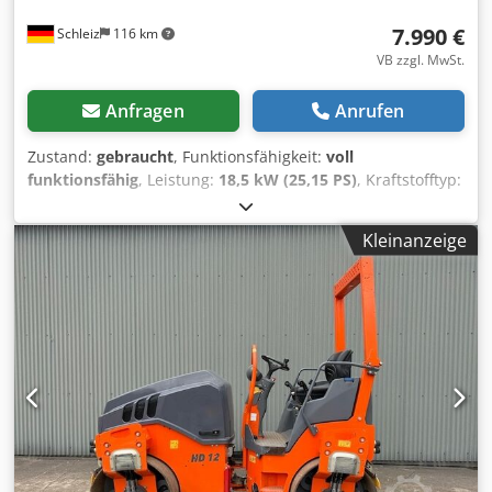
7.990 €
Schleiz
116 km
VB zzgl. MwSt.
Anfragen
Anrufen
Zustand:
gebraucht
, Funktionsfähigkeit:
voll
funktionsfähig
, Leistung:
18,5 kW (25,15 PS)
, Kraftstofftyp:
Diesel
, Gesamtgewicht:
3.000 kg
, Leergewicht:
2.300 kg
,
Betriebsgewicht:
2.500 kg
, Baujahr:
2001
, HAMM HD 10 K
Kleinanzeige
Dkjdpfx Akeyl Sbco Eer