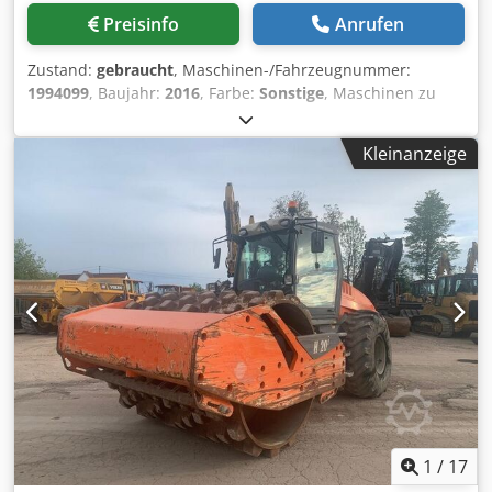
Preisinfo
Anrufen
Zustand:
gebraucht
, Maschinen-/Fahrzeugnummer:
1994099
, Baujahr:
2016
, Farbe:
Sonstige
, Maschinen zu
verkaufen! Durchstöbern Sie unsere Webseite für eine
Vielzahl von Maschinen, die sofort verfügbar sind. Wir
Kleinanzeige
haben mehr Auswahl als online sichtbar, rufen Sie uns
also gerne jederzeit an oder senden Sie uns eine E-Mail.
Alle unsere Maschinen sind vollständig gewartet und auf
Zuverlässigkeit geprüft. Benötigen Sie Bilder? Kontaktieren
Sie uns einfach – wir senden Ihnen diese umgehend zu.
Wir unterstützen Sie gern auf Niederländisch, Englisch,
Französisch, Deutsch, Spanisch und Russisch. Entdecken
Sie unser umfangreiches Angebot an zuverlässigen
Maschinen. Dkedpswai S Nsfx Ak Eor
1
/
17