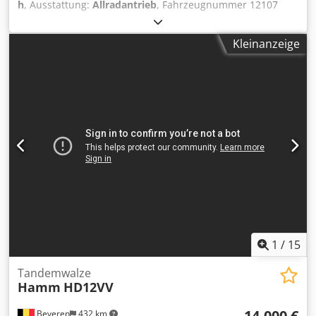
h
, Ausstattung:
Allradantrieb
, Fahrzeugnummer 12107
Irrtümer & Zwischenverkauf vorbehalten Dodey T Uimjpfx
Ak Ejkr
Kleinanzeige
1
/
15
Tandemwalze
Hamm
HD12VV
14.000 €
Beveren
432 km