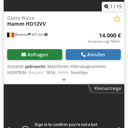
1
/
15
Glatte Walze
Hamm
HD12VV
14.000 €
Beveren
431 km
Festpreis zzgl. MwSt.
Anfragen
Anrufen
Zustand:
gebraucht
, Maschinen-/Fahrzeugnummer:
H2007834
, Baujahr:
2016
, Farbe:
Sonstige
,
Betriebsstunden:
500 h
, Zulässiges Gesamtgewicht: 2.690
kg Motorhersteller: Kubota CE-Kennzeichnung: ja
Kleinanzeige
Dkjdpfjtrfpcox Ak Ejr Maschinen zum Verkauf! Besuchen
Sie unsere Website, um eine Vielzahl sofort verfügbarer
Maschinen zu entdecken. Wir bieten Ihnen mehr Optionen
als online dargestellt – rufen Sie uns gerne jederzeit an
oder senden Sie uns eine E-Mail. All unsere Maschinen
sind vollständig gewartet und auf Zuverlässigkeit geprüft.
Benötigen Sie Bilder? Kontaktieren Sie uns, und wir