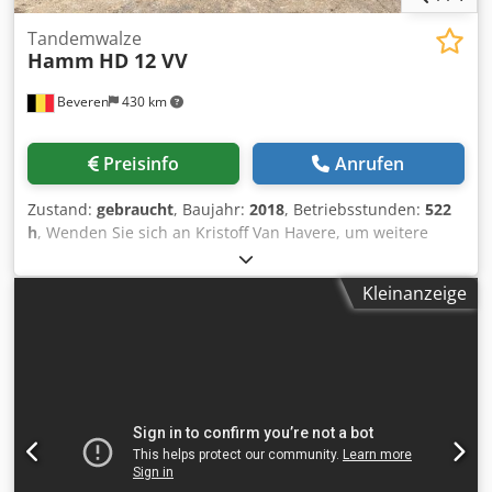
Tandemwalze
Hamm
HD 12 VV
Beveren
430 km
Preisinfo
Anrufen
Zustand:
gebraucht
, Baujahr:
2018
, Betriebsstunden:
522
h
, Wenden Sie sich an Kristoff Van Havere, um weitere
Informationen zu erhalten. Dedpfoy Sfc Iox Ak Eokr
Kleinanzeige