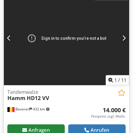
mehr Angebote als online gelistet – rufen Sie uns gerne
jederzeit an oder schreiben Sie eine E-Mail. Alle unsere
Maschinen sind vollständig gewartet und auf
Zuverlässigkeit geprüft. Benötigen Sie Bilder? Kontaktieren
Sie uns, und wir senden Ihnen diese umgehend zu. Wir
unterstützen Sie gerne auf Niederländisch, Englisch,
Französisch, Deutsch, Spanisch und Russisch. Entdecken
Sie unser breites Sortiment an zuverlässigen Maschinen.
Dkjdpfx Aewakb Eek Esr
1
/
11
Tandemwalze
Hamm
HD12 VV
14.000 €
Beveren
432 km
Festpreis zzgl. MwSt.
Anfragen
Anrufen