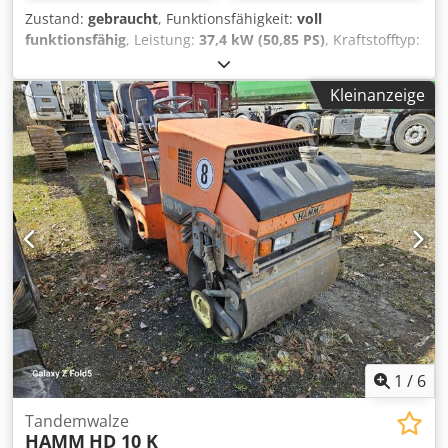
Zustand:
gebraucht
, Funktionsfähigkeit:
voll
funktionsfähig
, Leistung:
37,4 kW (50,85 PS)
, Kraftstofftyp:
Diesel
, Farbe:
Orange
, Baujahr:
2021
, Betriebsstunden:
1.400 h
, Hamm HD14 i VT Kombiwalze BJ 2021 Djdpfezmf
Kleinanzeige
Nzsx Ak Eskr 1400 h 3795-5250 kg 37,4 KW 2400-3320 kg
Kantenschneiderad Kabine mit Türen Sitzheizung 140cm
Arbeitsbreite
1
/
6
Tandemwalze
HAMM
HD 10 K