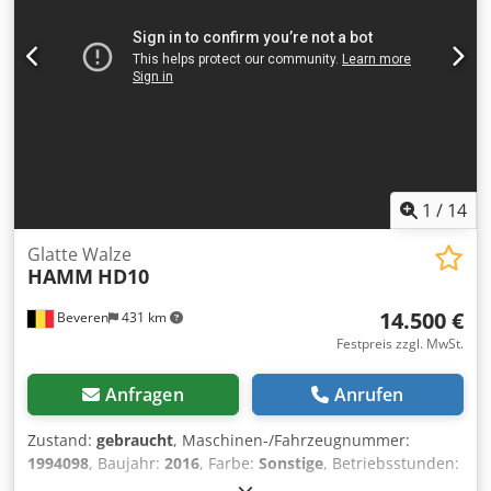
sie umgehend zur Verfügung stellen. Wir stehen Ihnen in
Deutsch, Englisch, Französisch, Niederländisch, Spanisch
und Russisch zur Verfügung. Entdecken Sie unser breites
Angebot an zuverlässigen Maschinen.
1
/
14
Glatte Walze
HAMM
HD10
14.500 €
Beveren
431 km
Festpreis zzgl. MwSt.
Anfragen
Anrufen
Zustand:
gebraucht
, Maschinen-/Fahrzeugnummer:
1994098
, Baujahr:
2016
, Farbe:
Sonstige
, Betriebsstunden:
544 h
, Leistung Verbrennungsmotor: 30 PS (22 kW)