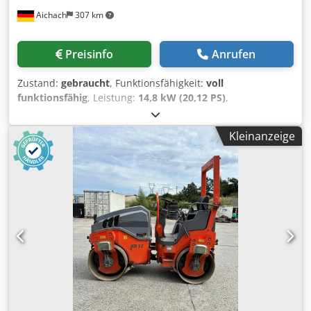
Aichach
307 km
Preisinfo
Anrufen
Zustand:
gebraucht
, Funktionsfähigkeit:
voll
funktionsfähig
, Leistung:
14,8 kW (20,12 PS)
,
Gesamtgewicht:
1.830 kg
, Leergewicht:
1.500 kg
, Baujahr:
2013
, Betriebsstunden:
4.800 h
, HAMM HD 10 C VT
Kleinanzeige
Kombiwalze Djdpfx Akeykurhe Eskr Baujahr 2013 4800 h
14,8 KW Kubota Motor 1500-1830 kg Kantenschneiderad
Berieselung