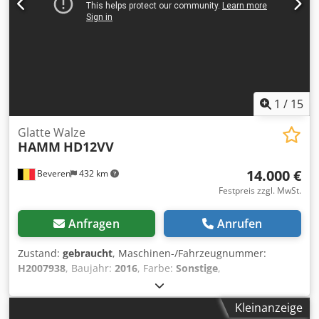
senden sie Ihnen umgehend zu. Wir beraten Sie gern auf
Niederländisch, Englisch, Französisch, Deutsch, Spanisch
und Russisch. Entdecken Sie unser großes Angebot an
zuverlässigen Maschinen.
1
/
15
Glatte Walze
HAMM
HD12VV
14.000 €
Beveren
432 km
Festpreis zzgl. MwSt.
Anfragen
Anrufen
Zustand:
gebraucht
, Maschinen-/Fahrzeugnummer:
H2007938
, Baujahr:
2016
, Farbe:
Sonstige
,
Betriebsstunden:
800 h
, Maschinen zu verkaufen!
Durchstöbern Sie unsere Website und entdecken Sie eine
Kleinanzeige
Vielzahl von sofort verfügbaren Maschinen. Wir haben