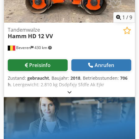
1
/
9
Tandemwalze
Hamm
HD 12 VV
Beveren
430 km
Preisinfo
Anrufen
Zustand:
gebraucht
, Baujahr:
2018
, Betriebsstunden:
706
h
, Leergewicht: 2.810 kg Dsdpfxjy Sfdfe Ak Ejkr
Motormarke: Kubota Wenden Sie sich an Kristoff Van
Havere, um weitere Informationen zu erhalten.