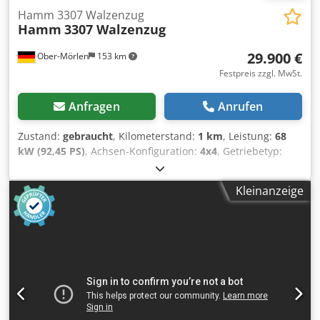
Hamm 3307 Walzenzug
Hamm
3307 Walzenzug
29.900 €
Ober-Mörlen
153 km
Festpreis zzgl. MwSt.
Anfragen
Anrufen
Zustand:
gebraucht
, Kilometerstand:
1 km
, Leistung:
68
kW (92,45 PS)
, Achsen-Konfiguration:
4x4
, Getriebetyp:
Automatisch
, Baujahr:
2009
, zGG: 7.000 kg Wenden Sie
sich an Emal Jaweed, um weitere Informationen zu
Kleinanzeige
erhalten. Dsdpfxszmx Ano Ak Eokr Walzenzug /
steamroller, Hamm 3307, Baujahr / Year built: 2009,
Betriebsstunden / working hours: 5622h, Länge /
length:4680mm, Breite / width: 2100mm, Höhe / height:
2790mm, Betriebsgewicht / Weight: 7000 Kg, Motortyp /
Enginetype: Deutz BF4M2011, Motorleistung / Engine
power: 68 kW, Antrieb: hydrostatisch / Drive: hydrostatic,
Max. Geschwindigkeit / Max. Speed: 12 Km/h, gemessener
/ measured dB(A): 103.1, garantierter / guaranteed dB(A):