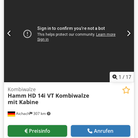
1
/
17
Kombiwalze
Hamm
HD 14i VT Kombiwalze
mit Kabine
Aichach
307 km
Preisinfo
Anrufen