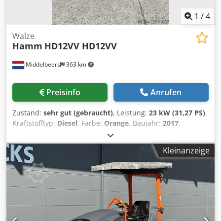
1
/
4
Walze
Hamm
HD12VV HD12VV
Middelbeers
363 km
Preisinfo
Anrufen
Zustand:
sehr gut (gebraucht)
, Leistung:
23 kW (31,27 PS)
,
Kraftstofftyp:
Diesel
, Farbe:
Orange
, Baujahr:
2017
,
Betriebsstunden:
3.031 h
, Allgemeine Informationen
Baujahr: 2017 Modelljahr: 2017 Technische Informationen
Kleinanzeige
Zylinderzahl: 3 Antrieb: Rad Dkodsznm Iuepfx Ak Ejr
Leergewicht: 2.695 kg Funktionell Arbeitsbreite: 120 cm CE-
Kennzeichnung: ja Zustand Technischer Zustand: sehr gut
Optischer Zustand: gut Finanzielle Informationen Preis:
Auf Anfrage Weitere Informationen Wenden Sie sich an
Ernst van Hek, um weitere Informationen zu erhalten.