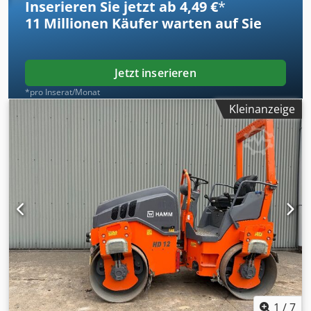
Inserieren Sie jetzt ab 4,49 €
*
11 Millionen
Käufer warten auf Sie
Jetzt inserieren
*pro Inserat/Monat
Kleinanzeige
1
/
7