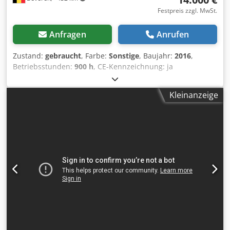
Festpreis zzgl. MwSt.
Anfragen
Anrufen
Zustand:
gebraucht
, Farbe:
Sonstige
, Baujahr:
2016
,
Betriebsstunden:
900 h
, CE-Kennzeichnung: ja
Seriennummer: H2007790 Maschinen zu verkaufen!
Besuchen Sie unsere Website, um eine Vielzahl von sofort
Kleinanzeige
verfügbaren Maschinen zu entdecken. Wir bieten mehr
Optionen, als online angezeigt werden – kontaktieren Sie
uns daher gerne jederzeit telefonisch oder per E-Mail. Alle
unsere Maschinen sind vollständig gewartet und auf
Zuverlässigkeit geprüft. Benötigen Sie Bilder? Kontaktieren
Sie uns einfach, wir senden Ihnen diese umgehend zu. Wir
unterstützen Sie auf Niederländisch, Englisch,
Französisch, Deutsch, Spanisch und Russisch.
Dkodpfxozblako Ak Esr Entdecken Sie unser breites
Sortiment an zuverlässigen Maschinen.