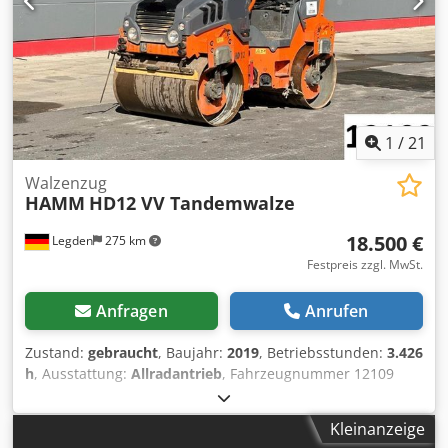
1
/
21
Walzenzug
HAMM
HD12 VV Tandemwalze
18.500 €
Legden
275 km
Festpreis zzgl. MwSt.
Anfragen
Anrufen
Zustand:
gebraucht
, Baujahr:
2019
, Betriebsstunden:
3.426
h
, Ausstattung:
Allradantrieb
, Fahrzeugnummer 12109
Dkjdpoy T Uh Nsfx Ak Eer Irrtümer & Zwischenverkauf
vorbehalten
Kleinanzeige