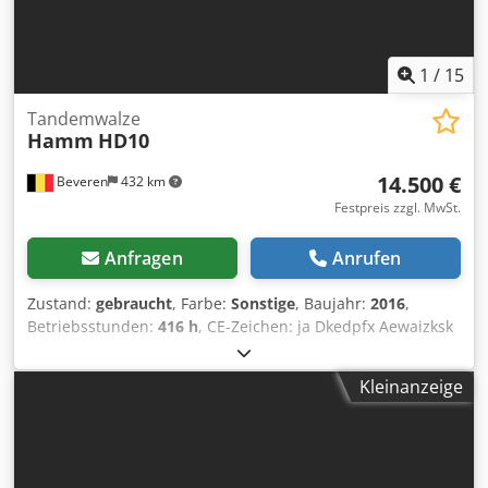
1
/
15
Tandemwalze
Hamm
HD10
14.500 €
Beveren
432 km
Festpreis zzgl. MwSt.
Anfragen
Anrufen
Zustand:
gebraucht
, Farbe:
Sonstige
, Baujahr:
2016
,
Betriebsstunden:
416 h
, CE-Zeichen: ja Dkedpfx Aewaizksk
Ejr Maschinen zum Verkauf! Auf unserer Website finden
Sie eine Vielzahl von Maschinen, die zum Kauf angeboten
Kleinanzeige
werden. Wir haben mehr Optionen als das, was Sie online
sehen. Sie können uns jederzeit anrufen oder eine E-Mail
schicken. Alle unsere Maschinen sind vollständig gewartet
und auf ihre Zuverlässigkeit geprüft. Benötigen Sie Bilder?
Nehmen Sie einfach Kontakt mit uns auf, und wir werden