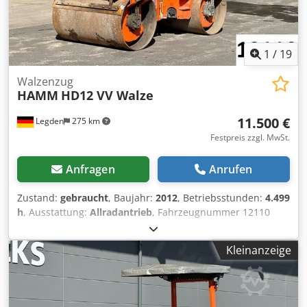
1
/
19
Walzenzug
HAMM
HD12 VV Walze
11.500 €
Legden
275 km
Festpreis zzgl. MwSt.
Anfragen
Anrufen
Zustand:
gebraucht
, Baujahr:
2012
, Betriebsstunden:
4.499
h
, Ausstattung:
Allradantrieb
, Fahrzeugnummer 12110
Irrtümer & Zwischenverkauf vorbehalten Dsdpjy T Ulhsfx
Ak Eokr
Kleinanzeige