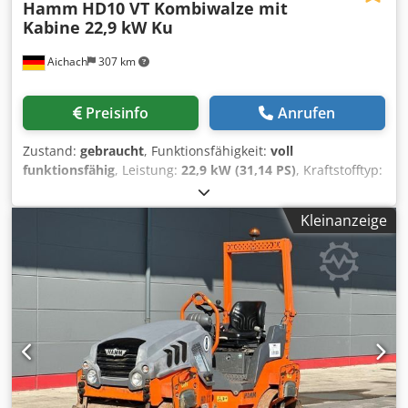
Hamm
HD10 VT Kombiwalze mit
Kabine 22,9 kW Ku
Aichach
307 km
Preisinfo
Anrufen
Zustand:
gebraucht
, Funktionsfähigkeit:
voll
funktionsfähig
, Leistung:
22,9 kW (31,14 PS)
, Kraftstofftyp:
Diesel
, Farbe:
Orange
, Betriebsgewicht:
2.190 kg
, Baujahr:
2016
, Betriebsstunden:
6.100 h
, Ausstattung:
Kabine
,
Kleinanzeige
Hamm HD10 VT Kombiwalze mit Kabine Baujahr 2016
6.100 h Dedpfszap Ivjx Ak Eekr 22,9 kW Kubota Motor 2.190
- 3.110 kg Kantenschneiderad