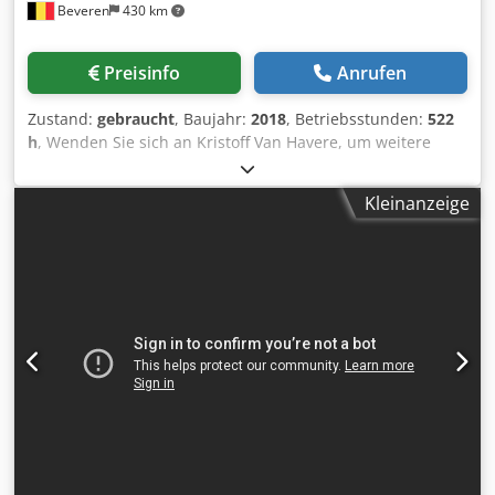
Beveren
430 km
Preisinfo
Anrufen
Zustand:
gebraucht
, Baujahr:
2018
, Betriebsstunden:
522
h
, Wenden Sie sich an Kristoff Van Havere, um weitere
Informationen zu erhalten. Chedpfx Aksy Sfc Iokea
Kleinanzeige