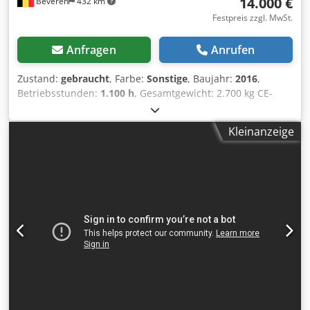
14.000 €
Beveren
432 km
Festpreis zzgl. MwSt.
Anfragen
Anrufen
Zustand:
gebraucht
, Farbe:
Sonstige
, Baujahr:
2016
,
Betriebsstunden:
1.100 h
, Gesamtgewicht: 2.700 kg CE-
Kennzeichnung: ja Seriennummer: H2007793 Maschinen
zu verkaufen! Besuchen Sie unsere Website und
Kleinanzeige
entdecken Sie eine Vielzahl sofort verfügbarer Maschinen.
Wir bieten mehr Maschinen an als online gelistet – rufen
Sie uns gerne jederzeit an oder senden Sie uns eine E-
Mail. Chedpfx Asy R Uq Eokkea Alle unsere Maschinen sind
vollständig gewartet und auf Zuverlässigkeit geprüft.
Benötigen Sie Bilder? Kontaktieren Sie uns, wir senden sie
Ihnen umgehend zu. Wir unterstützen Sie auf
Niederländisch, Englisch, Französisch, Deutsch, Spanisch
und Russisch. Entdecken Sie unser umfangreiches
Angebot an zuverlässigen Maschinen.