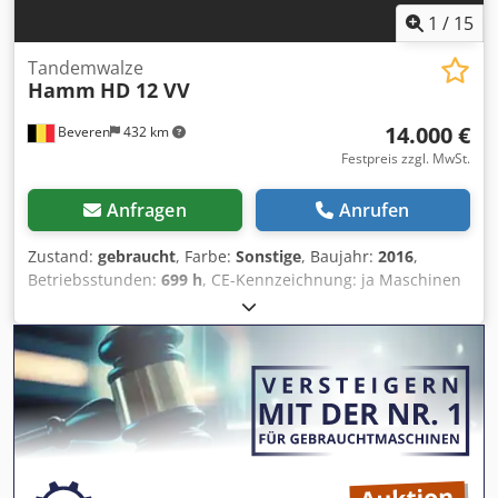
1
/
15
Tandemwalze
Hamm
HD 12 VV
14.000 €
Beveren
432 km
Festpreis zzgl. MwSt.
Anfragen
Anrufen
Zustand:
gebraucht
, Farbe:
Sonstige
, Baujahr:
2016
,
Betriebsstunden:
699 h
, CE-Kennzeichnung: ja Maschinen
zu verkaufen! Durchstöbern Sie unsere Website für eine
Vielzahl sofort verfügbarer Maschinen. Wir verfügen über
mehr Optionen als online angezeigt, kontaktieren Sie uns
deshalb gerne telefonisch oder per E-Mail jederzeit. Alle
unsere Maschinen sind vollständig gewartet und auf
Zuverlässigkeit geprüft. Benötigen Sie Bilder? Sprechen Sie
uns einfach an, wir senden Ihnen diese umgehend zu. Wir
unterstützen Sie gerne auf Niederländisch, Englisch,
Französisch, Deutsch, Spanisch und Russisch. Cedpfx Ajr