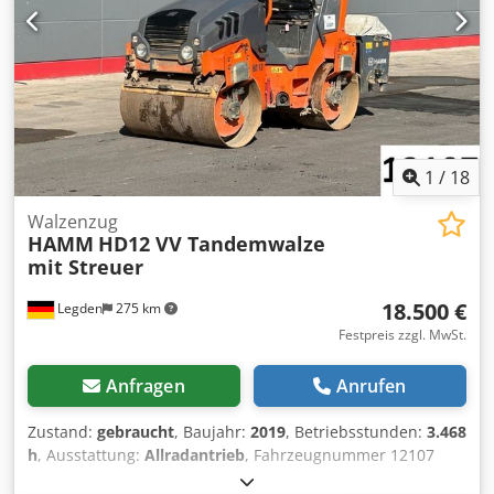
1
/
18
Walzenzug
HAMM
HD12 VV Tandemwalze
mit Streuer
18.500 €
Legden
275 km
Festpreis zzgl. MwSt.
Anfragen
Anrufen
Zustand:
gebraucht
, Baujahr:
2019
, Betriebsstunden:
3.468
h
, Ausstattung:
Allradantrieb
, Fahrzeugnummer 12107
Chodpfx Aey T Uimokkea Irrtümer & Zwischenverkauf