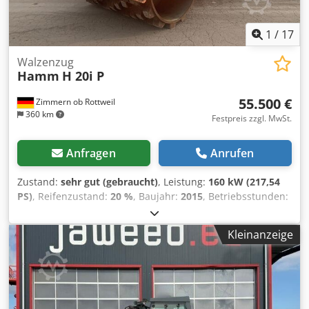
1
/
17
Walzenzug
Hamm
H 20i P
55.500 €
Zimmern ob Rottweil
360 km
Festpreis zzgl. MwSt.
Anfragen
Anrufen
Zustand:
sehr gut (gebraucht)
, Leistung:
160 kW (217,54
PS)
, Reifenzustand:
20 %
, Baujahr:
2015
, Betriebsstunden:
4.068 h
, Ausstattung:
Kabine, Klimaanlage
, HAMM H20i P
Stampffußwalze Baujahr: 2015 Chodpfey I Uppex Akkja
Kleinanzeige
Betriebsstunden: 4.068 std ROPS Klimaanlage Radio
Rückfahrkamera Reifengroße 23.1-26 - ca 40% erhalten
Deutz Motor mit 150 kW CE / EPA Einsatzgewicht: 21 to.