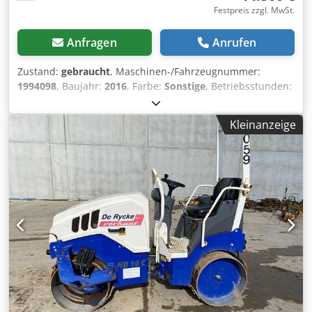
Festpreis zzgl. MwSt.
Anfragen
Anrufen
Zustand:
gebraucht
, Maschinen-/Fahrzeugnummer:
1994098
, Baujahr:
2016
, Farbe:
Sonstige
, Betriebsstunden:
544 h
, Leistung Verbrennungsmotor: 30 PS (22 kW)
Zulässiges Gesamtgewicht (GVW): 1.780 kg Motorhersteller:
Kleinanzeige
Kubota CE-Kennzeichnung: ja Maschinen zum Verkauf
Besuchen Sie unsere Webseite für eine Vielzahl sofort
verfügbarer Maschinen. Wir haben mehr Angebote als
online ersichtlich – rufen Sie uns gerne an oder schreiben
Sie eine E-Mail. Alle unsere Maschinen sind vollständig
gewartet und zuverlässig geprüft. Benötigen Sie Bilder?
Sprechen Sie uns an, wir senden Ihnen diese umgehend
zu. Wir beraten Sie in Niederländisch, Englisch,
Französisch, Deutsch, Spanisch und Russisch. Entdecken
Sie unser breites Angebot an zuverlässigen Maschinen.
Chjdpfx Akjt Tv Inskea