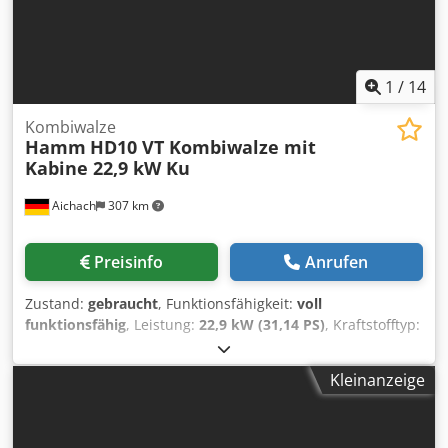
1
/
14
Kombiwalze
Hamm
HD10 VT Kombiwalze mit
Kabine 22,9 kW Ku
Aichach
307 km
Preisinfo
Anrufen
Zustand:
gebraucht
, Funktionsfähigkeit:
voll
funktionsfähig
, Leistung:
22,9 kW (31,14 PS)
, Kraftstofftyp:
Diesel
, Farbe:
Orange
, Betriebsgewicht:
2.190 kg
, Baujahr:
2016
, Betriebsstunden:
6.100 h
, Ausstattung:
Kabine
,
Kleinanzeige
Hamm HD10 VT Kombiwalze mit Kabine Baujahr 2016
6.100 h 22,9 kW Kubota Motor 2.190 - 3.110 kg
Kantenschneiderad Cjdpjzap Ivsfx Akkoha