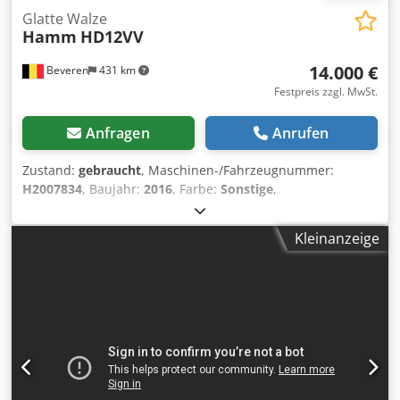
Glatte Walze
Hamm
HD12VV
14.000 €
Beveren
431 km
Festpreis zzgl. MwSt.
Anfragen
Anrufen
Zustand:
gebraucht
, Maschinen-/Fahrzeugnummer:
H2007834
, Baujahr:
2016
, Farbe:
Sonstige
,
Betriebsstunden:
500 h
, Zulässiges Gesamtgewicht: 2.690
kg Motorhersteller: Kubota CE-Kennzeichnung: ja Chsdpfx
Kleinanzeige
Aketrfpcokoa Maschinen zum Verkauf! Besuchen Sie
unsere Website, um eine Vielzahl sofort verfügbarer
Maschinen zu entdecken. Wir bieten Ihnen mehr Optionen
als online dargestellt – rufen Sie uns gerne jederzeit an
oder senden Sie uns eine E-Mail. All unsere Maschinen
sind vollständig gewartet und auf Zuverlässigkeit geprüft.
Benötigen Sie Bilder? Kontaktieren Sie uns, und wir
senden sie Ihnen umgehend zu. Wir beraten Sie gern auf
Niederländisch, Englisch, Französisch, Deutsch, Spanisch