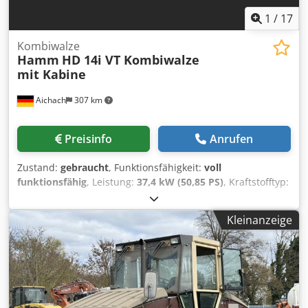
1
/
17
Kombiwalze
Hamm
HD 14i VT Kombiwalze
mit Kabine
Aichach
307 km
Preisinfo
Anrufen
Zustand:
gebraucht
, Funktionsfähigkeit:
voll
funktionsfähig
, Leistung:
37,4 kW (50,85 PS)
, Kraftstofftyp:
Diesel
, Farbe:
Orange
, Baujahr:
2021
, Betriebsstunden:
1.400 h
, Hamm HD14 i VT Kombiwalze BJ 2021 1400 h 3795-
Kleinanzeige
5250 kg 37,4 KW 2400-3320 kg Kantenschneiderad
Chodjzmf Nzjpfx Akksa Kabine mit Türen Sitzheizung
140cm Arbeitsbreite