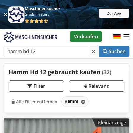
Maschinensucher
Zur App
Gratis im Store
Verkaufen
Suchen
Hamm Hd 12 gebraucht kaufen
(32)
Filter
Relevanz
Hamm
Alle Filter entfernen
Kleinanzeige