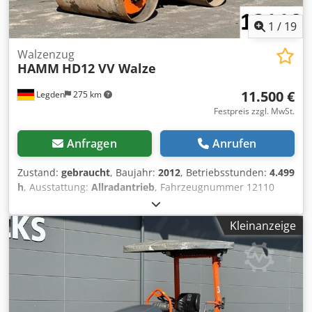
1
/
19
Walzenzug
HAMM
HD12 VV Walze
11.500 €
Legden
275 km
Festpreis zzgl. MwSt.
Anfragen
Anrufen
Zustand:
gebraucht
, Baujahr:
2012
, Betriebsstunden:
4.499
h
, Ausstattung:
Allradantrieb
, Fahrzeugnummer 12110
Irrtümer & Zwischenverkauf vorbehalten Cedpfxjy T Ulhe
Akkoha
Kleinanzeige