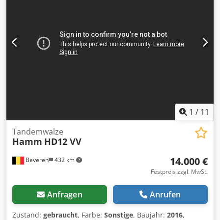
Maschinen sind vollständig gewartet und auf
Zuverlässigkeit geprüft. Benötigen Sie Bilder? Kontaktieren
Sie uns, und wir senden Ihnen diese umgehend zu. Wir
unterstützen Sie gerne auf Niederländisch, Englisch,
Französisch, Deutsch, Spanisch und Russisch. Entdecken
Sie unser breites Sortiment an zuverlässigen Maschinen.
Chodpfx Akswakb Eokoa
1
/
11
Tandemwalze
Hamm
HD12 VV
14.000 €
Beveren
432 km
Festpreis zzgl. MwSt.
Anfragen
Anrufen
Zustand:
gebraucht
, Farbe:
Sonstige
, Baujahr:
2016
,