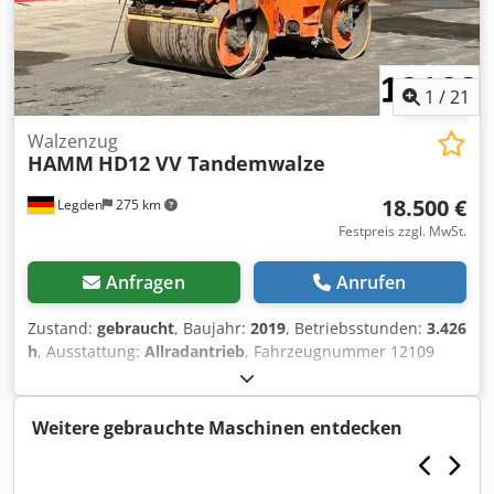
1
/
21
Walzenzug
HAMM
HD12 VV Tandemwalze
18.500 €
Legden
275 km
Festpreis zzgl. MwSt.
Anfragen
Anrufen
Zustand:
gebraucht
, Baujahr:
2019
, Betriebsstunden:
3.426
h
, Ausstattung:
Allradantrieb
, Fahrzeugnummer 12109
Irrtümer & Zwischenverkauf vorbehalten Chedpfxjy T Uh Nj
Akksa
Weitere gebrauchte Maschinen entdecken