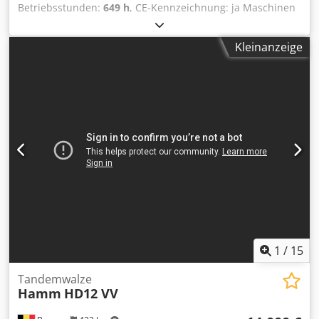
Betriebsstunden:
649 h
, CE-Kennzeichnung: ja Maschinen
zum Verkauf! Stöbern Sie auf unserer Website und
entdecken Sie eine Vielzahl von Maschinen zum sofortigen
Kleinanzeige
Kauf. Wir verfügen über weitere Optionen, die online nicht
angezeigt werden. Kontaktieren Sie uns gerne jederzeit
telefonisch oder per E-Mail. Alle unsere Maschinen sind
vollständig gewartet und auf Zuverlässigkeit geprüft.
Benötigen Sie Fotos? Schreiben Sie uns einfach – wir
senden Ihnen diese umgehend zu. Unser Team unterstützt
Sie auf Niederländisch, Englisch, Französisch, Deutsch,
Spanisch und Russisch. Entdecken Sie unser
umfangreiches Angebot an zuverlässigen Maschinen.
Codpfxewaiygj Akkoha
1
/
15
Tandemwalze
Hamm
HD12 VV