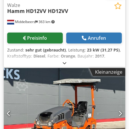
Walze
Hamm
HD12VV HD12VV
Middelbeers
363 km
Preisinfo
Anrufen
Zustand:
sehr gut (gebraucht)
, Leistung:
23 kW (31,27 PS)
,
Kraftstofftyp:
Diesel
, Farbe:
Orange
, Baujahr:
2017
,
Betriebsstunden:
3.031 h
, Allgemeine Informationen
Baujahr: 2017 Modelljahr: 2017 Technische Informationen
Kleinanzeige
Zylinderzahl: 3 Antrieb: Rad Leergewicht: 2.695 kg
Funktionell Arbeitsbreite: 120 cm CE-Kennzeichnung: ja
Zustand Technischer Zustand: sehr gut Optischer Zustand:
gut Finanzielle Informationen Preis: Auf Anfrage Csdpfx
Aoznm Iuekkjha Weitere Informationen Wenden Sie sich an
Ernst van Hek, um weitere Informationen zu erhalten.