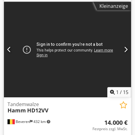
vorbehalten
Kleinanzeige
1
/
15
Tandemwalze
Hamm
HD12VV
14.000 €
Beveren
432 km
Festpreis zzgl. MwSt.