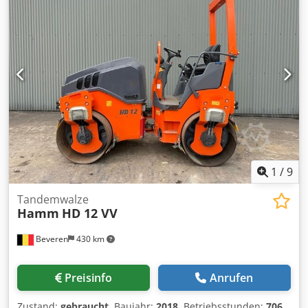
1
/
9
Tandemwalze
Hamm
HD 12 VV
Beveren
430 km
Preisinfo
Anrufen
Zustand:
gebraucht
, Baujahr:
2018
, Betriebsstunden:
706