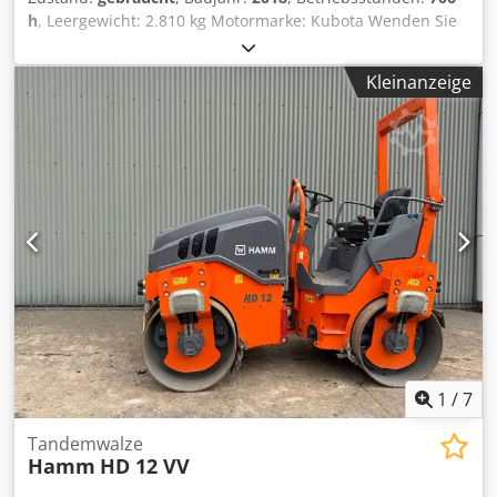
h
, Leergewicht: 2.810 kg Motormarke: Kubota Wenden Sie
sich an Kristoff Van Havere, um weitere Informationen zu
erhalten. Cjdpfxjy Sfdfe Akkoha
Kleinanzeige
1
/
7
Tandemwalze
Hamm
HD 12 VV