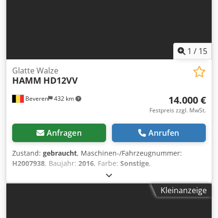
und Russisch. Entdecken Sie unser großes Angebot an
zuverlässigen Maschinen.
1
/
15
Glatte Walze
HAMM
HD12VV
14.000 €
Beveren
432 km
Festpreis zzgl. MwSt.
Anfragen
Anrufen
Zustand:
gebraucht
, Maschinen-/Fahrzeugnummer:
H2007938
, Baujahr:
2016
, Farbe:
Sonstige
,
Betriebsstunden:
800 h
, Maschinen zu verkaufen!
Durchstöbern Sie unsere Website und entdecken Sie eine
Kleinanzeige
Vielzahl von sofort verfügbaren Maschinen. Wir haben
mehr Angebote als online gelistet – rufen Sie uns gerne
jederzeit an oder schreiben Sie eine E-Mail. Alle unsere