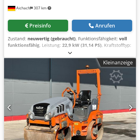
Aichach
307 km
Preisinfo
Anrufen
Zustand:
neuwertig (gebraucht)
, Funktionsfähigkeit:
voll
funktionsfähig
, Leistung:
22,9 kW (31,14 PS)
, Kraftstofftyp:
Diesel
, Farbe:
Orange
, Betriebsgewicht:
2.570 kg
, Baujahr:
2015
, Betriebsstunden:
300 h
, Hamm HD12 VO
Kleinanzeige
Tandemwalze mit Oszillation Cjdpfxszhklde Akkoha
Baujahr 2015 300 h 22,9 kW Kubota Motor 2.570 kg - 3.470
kg Kantenschneiderad NEUWERTIG!