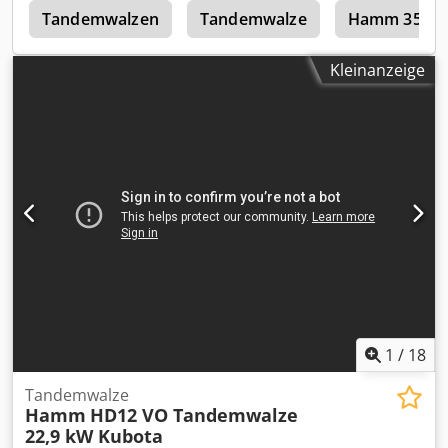
e
Tandemwalzen
Tandemwalze
Hamm 3520
Kleinanzeige
1
/
18
Tandemwalze
Hamm
HD12 VO Tandemwalze
22,9 kW Kubota