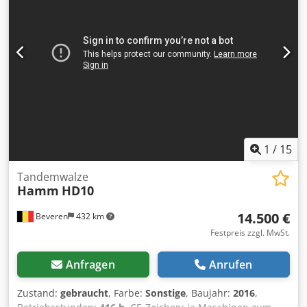
1
/
15
Tandemwalze
Hamm
HD10
14.500 €
Beveren
432 km
Festpreis zzgl. MwSt.
Anfragen
Anrufen
Zustand:
gebraucht
, Farbe:
Sonstige
, Baujahr:
2016
,