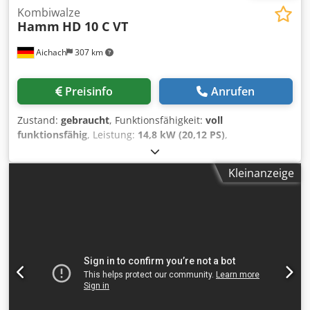
Kombiwalze
Hamm
HD 10 C VT
Aichach
307 km
Preisinfo
Anrufen
Zustand:
gebraucht
, Funktionsfähigkeit:
voll
funktionsfähig
, Leistung:
14,8 kW (20,12 PS)
,
Gesamtgewicht:
1.830 kg
, Leergewicht:
1.500 kg
, Baujahr:
2013
, Betriebsstunden:
4.800 h
, HAMM HD 10 C VT
Kleinanzeige
Kombiwalze Baujahr 2013 4800 h 14,8 KW Kubota Motor
1500-1830 kg Kantenschneiderad Berieselung
Chedpfsykurhsx Akkoa