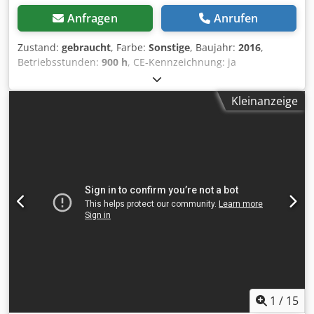
Anfragen
Anrufen
Zustand:
gebraucht
, Farbe:
Sonstige
, Baujahr:
2016
,
Betriebsstunden:
900 h
, CE-Kennzeichnung: ja
Seriennummer: H2007790 Cjdpfezblakex Akkeha
Maschinen zu verkaufen! Besuchen Sie unsere Website,
Kleinanzeige
um eine Vielzahl von sofort verfügbaren Maschinen zu
entdecken. Wir bieten mehr Optionen, als online angezeigt
werden – kontaktieren Sie uns daher gerne jederzeit
telefonisch oder per E-Mail. Alle unsere Maschinen sind
vollständig gewartet und auf Zuverlässigkeit geprüft.
Benötigen Sie Bilder? Kontaktieren Sie uns einfach, wir
senden Ihnen diese umgehend zu. Wir unterstützen Sie
auf Niederländisch, Englisch, Französisch, Deutsch,
Spanisch und Russisch. Entdecken Sie unser breites
Sortiment an zuverlässigen Maschinen.
1
/
15