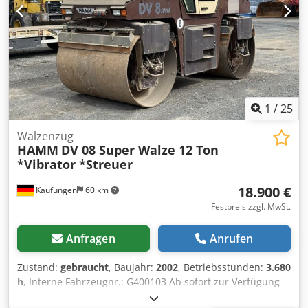
1
/
25
Walzenzug
HAMM
DV 08 Super Walze 12 Ton
*Vibrator *Streuer
18.900 €
Kaufungen
60 km
Festpreis zzgl. MwSt.
Anfragen
Anrufen
Zustand:
gebraucht
, Baujahr:
2002
, Betriebsstunden:
3.680
h
, Interne Fahrzeugnr.: G400103 Ab sofort zur Verfügung
auf unserem Hof in Kaufungen Mehr INFO unter: * Golec