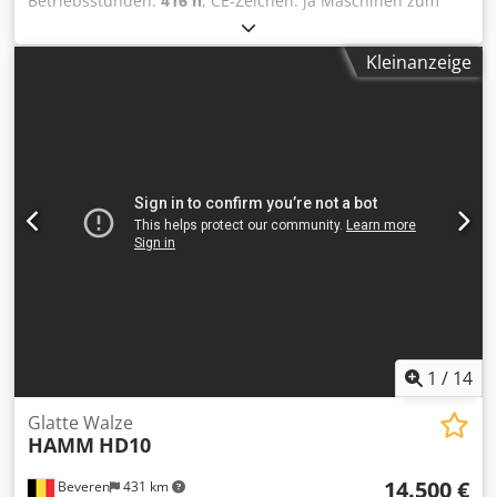
Betriebsstunden:
416 h
, CE-Zeichen: ja Maschinen zum
Verkauf! Auf unserer Website finden Sie eine Vielzahl von
Maschinen, die zum Kauf angeboten werden. Wir haben
Kleinanzeige
mehr Optionen als das, was Sie online sehen. Sie können
uns jederzeit anrufen oder eine E-Mail schicken. Alle
unsere Maschinen sind vollständig gewartet und auf ihre
Zuverlässigkeit geprüft. Benötigen Sie Bilder? Nehmen Sie
einfach Kontakt mit uns auf, und wir werden sie
umgehend zur Verfügung stellen. Wir stehen Ihnen in
Deutsch, Englisch, Französisch, Niederländisch, Spanisch
und Russisch zur Verfügung. Entdecken Sie unser breites
Angebot an zuverlässigen Maschinen. Chsdpfxswaizkj
Akksa
1
/
14
Glatte Walze
HAMM
HD10
14.500 €
Beveren
431 km