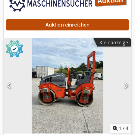
Hpu Uskkoha Entdecken Sie unser breites Sortiment an
zuverlässigen Maschinen.
Auktion einreichen
Kleinanzeige
1
/
4