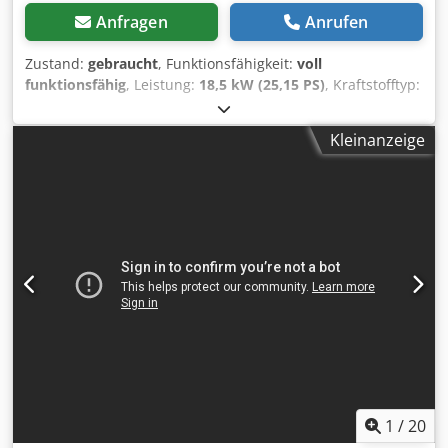
Anfragen
Anrufen
Zustand:
gebraucht
, Funktionsfähigkeit:
voll
funktionsfähig
, Leistung:
18,5 kW (25,15 PS)
, Kraftstofftyp:
Diesel
, Gesamtgewicht:
3.000 kg
, Leergewicht:
2.300 kg
,
Betriebsgewicht:
2.500 kg
, Baujahr:
2001
, HAMM HD 10 K
Kleinanzeige
Chsdeyl Sbcepfx Akksa
1
/
20