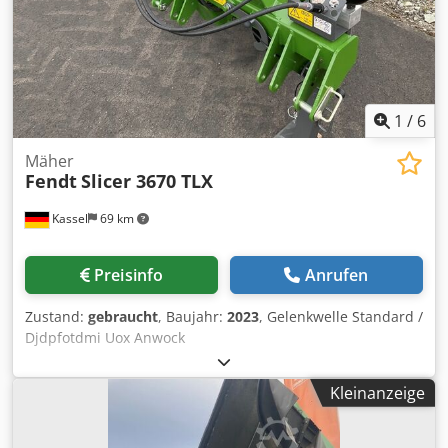
1
/
6
Mäher
Fendt
Slicer 3670 TLX
Kassel
69 km
Preisinfo
Anrufen
Zustand:
gebraucht
, Baujahr:
2023
, Gelenkwelle Standard /
Djdpfotdmi Uox Anwock
Kleinanzeige