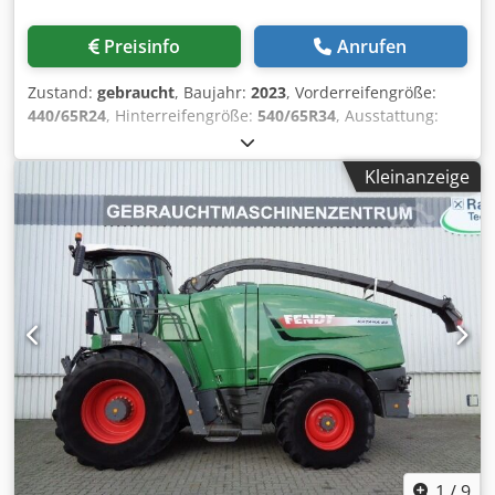
Preisinfo
Anrufen
Zustand:
gebraucht
, Baujahr:
2023
, Vorderreifengröße:
440/65R24
, Hinterreifengröße:
540/65R34
, Ausstattung:
Druckluftbremse
,
Kleinanzeige
1
/
9