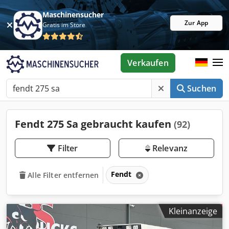
Maschinensucher
Zur App
Gratis im Store
Verkaufen
Suchen
Fendt 275 Sa gebraucht kaufen
(92)
Filter
Relevanz
Fendt
Alle Filter entfernen
Kleinanzeige