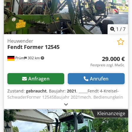
stellen keine Zusicherung dar und sind nicht verbindlich.
Verbindlich ist der Kaufvertrag der im Autohaus bei Kauf
des Fahrzeuges abgeschlossen wird. Irrtümer und
Zwischenverkauf vorbehalten! Dcsdpfszcvmdox Anwsk
1
/
7
Heuwender
Fendt
Former 12545
29.000 €
Prüm
302 km
Festpreis zzgl. MwSt.
Anfragen
Anrufen
Zustand:
gebraucht
, Baujahr:
2021
, _____Fendt 4-Kreisel-
SchwaderFormer 12545Baujahr 2021mech. Bedienungkein
Isobuswenig gelaufensofort einsatzbereitPreis: 29.000,00
Euro (netto)34.510,00 Euro (inkl. 19% MwSt.),Lagerort:null
Kleinanzeige
Dcodpfozknxtsx Anwok