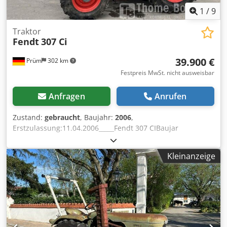
1
/
9
Traktor
Fendt
307 Ci
39.900 €
Prüm
302 km
Festpreis MwSt. nicht ausweisbar
Anfragen
Anrufen
Zustand:
gebraucht
, Baujahr:
2006
,
Erstzulassung:11.04.2006_____Fendt 307 CIBaujar
2006Betriebsstunden 3.445MotorDeutz 4 Zylinder Turbo
Hubraum: 4.038 cm³Nennleistung: 80 PS Max.
Kleinanzeige
Drehmoment 423 Nm bei 1500 UpmTankinhalt: 108
lGetriebe40 km/h 21/21 Overdrive
WendeschaltungLastschaltbare Zapfwelle 540 / 750 /
1000HydraulikTandempumpe 70 l/min 200
barHeckhydraulik Hubkraft 48,9 kN2 Steuerventile DW
KreuzschalthebelBremsenhydr.
BremseKabineluftegefederter