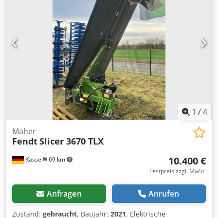
1
/
4
Mäher
Fendt
Slicer 3670 TLX
10.400 €
Kassel
69 km
Festpreis zzgl. MwSt.
Anfragen
Anrufen
Zustand:
gebraucht
, Baujahr:
2021
, Elektrische