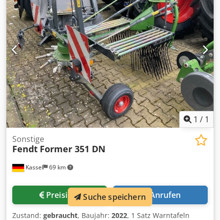
RTK Novatel TI Headland Contour Assistant / Agronomie
Basi Dcedpfx Anstt I Nyowjk
1
/
1
Sonstige
Fendt
Former 351 DN
Kassel
69 km
Preisinfo
Anrufen
Suche speichern
Zustand:
gebraucht
, Baujahr:
2022
, 1 Satz Warntafeln