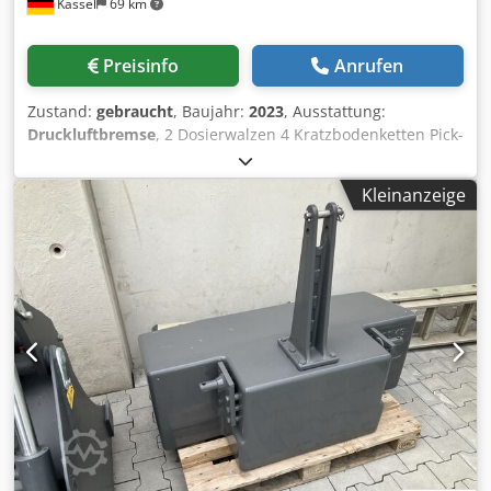
Kassel
69 km
Preisinfo
Anrufen
Zustand:
gebraucht
, Baujahr:
2023
, Ausstattung:
Druckluftbremse
, 2 Dosierwalzen 4 Kratzbodenketten Pick-
Up Tastrolle Wagenmitte Loadsensing / Steuerleitung BG2
Loadsensing BG4 2 Stufen Kratzbodenmotor
Kleinanzeige
Arbeitsscheinwerfer / 3 x LED Seitl. Ausschwenkbarer
Messer- rahmen Einstiegstüre zum Laderaum ISO / BUS
Bedie Dcodpfx Astlq E Senwok