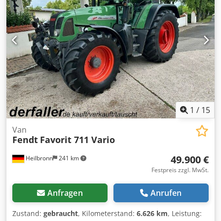
1
/
15
Van
Fendt
Favorit 711 Vario
49.900 €
Heilbronn
241 km
Festpreis zzgl. MwSt.
Anfragen
Anrufen
Zustand:
gebraucht
, Kilometerstand:
6.626 km
, Leistung: