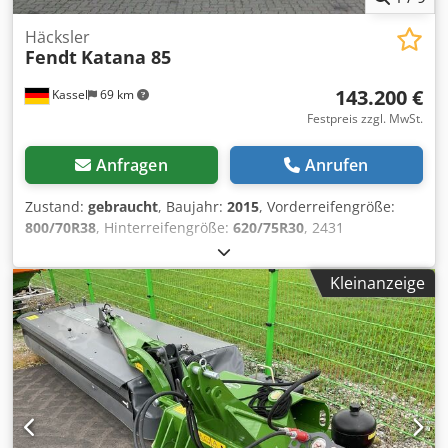
Häcksler
Fendt
Katana 85
143.200 €
Kassel
69 km
Festpreis zzgl. MwSt.
Anfragen
Anrufen
Zustand:
gebraucht
, Baujahr:
2015
, Vorderreifengröße:
800/70R38
, Hinterreifengröße:
620/75R30
, 2431
Häckselstunden 850 PS 40 km/h / Djdpfx Aner T Aq Ijweck
Kleinanzeige