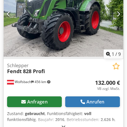
1
/
9
Schlepper
Fendt
828 Profi
132.000 €
Wolfsbach
456 km
VB zzgl. MwSt.
Anfragen
Anrufen
Zustand:
gebraucht
, Funktionsfähigkeit:
voll
funktionsfähig
, Baujahr:
2016
, Betriebsstunden:
2.626 h
,
Leistung:
209 kW (284,16 PS)
, Gesamtlänge:
5.274 mm
,