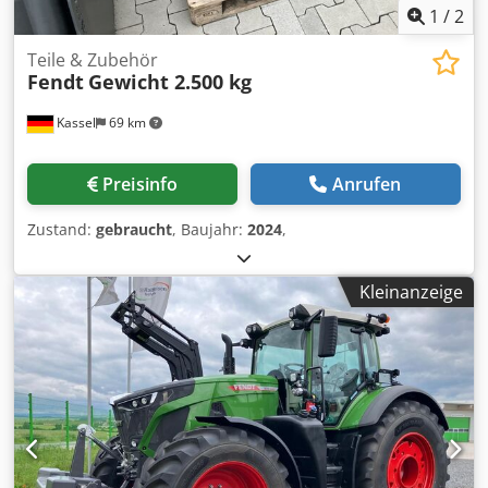
1
/
2
Teile & Zubehör
Fendt
Gewicht 2.500 kg
Kassel
69 km
Preisinfo
Anrufen
Zustand:
gebraucht
, Baujahr:
2024
,
Kleinanzeige