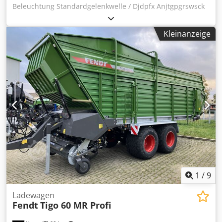
Beleuchtung Standardgelenkwelle / Djdpfx Anjtgpgrswsck
Kleinanzeige
1
/
9
Ladewagen
Fendt
Tigo 60 MR Profi