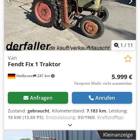
FahrersitzDachlukeLenksäule höhen- und
neigunsverstellbarHeizung ohne KlimaanlageFrontlader
mit Parallelführung ohne drittem SteuerkreisVerkauf
erfolgt DIfferenzbesteuert nach § 25a UStG,Lagerort:null
Dcodpfxeyv S Ule Anwjk
1
/
11
Van
Fendt
Fix 1 Traktor
5.999 €
Heilbronn
241 km
Festpreis MwSt. nicht ausweisbar
Anfragen
Anrufen
Zustand:
gebraucht
, Kilometerstand:
7.183 km
, Leistung:
10 kW (13,60 PS)
, Erstzulassung:
03/1960
, Kraftstofftyp:
Diesel
, Gesamtgewicht:
2.000 kg
, Farbe:
Grün
, Getriebetyp:
mechanisch
, Federung:
Sonstige
, Anzahl der Sitzplätze:
2
,
Kleinanzeige
Betriebsstunden:
7.183 h
, , Diesel Erstzulassung