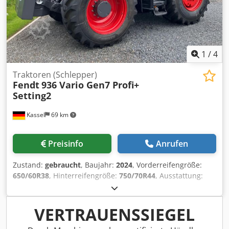
1
/
4
Traktoren (Schlepper)
Fendt
936 Vario Gen7 Profi+
Setting2
Kassel
69 km
Preisinfo
Anrufen
Zustand:
gebraucht
, Baujahr:
2024
, Vorderreifengröße:
650/60R38
, Hinterreifengröße:
750/70R44
, Ausstattung:
Druckluftbremse
, Section Control Belastungsgewicht
Hinterräder 2x 650kg Umkehrlüfter Kühlbox / Infotainment
Paket Contour Assistant Spurführung Basispaket RTK
VERTRAUENSSIEGEL
Novatel TI / HEadland Agronomie Basispaket Telemetrie