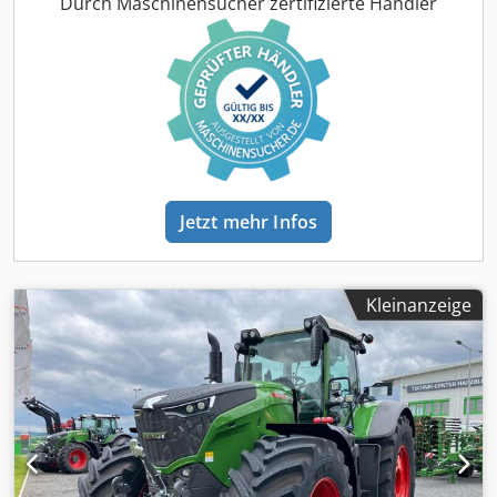
Basispaket / Dcedpfx Aott I Nvenwjk
Durch Maschinensucher zertifizierte Händler
Jetzt mehr Infos
Kleinanzeige