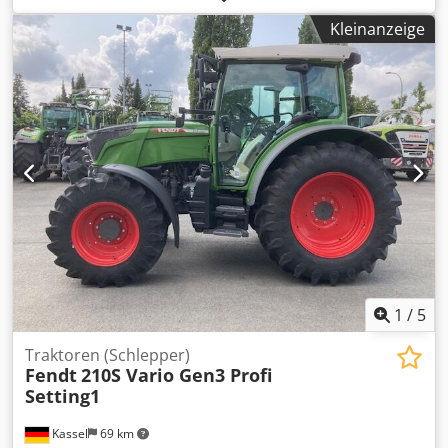
Leergewicht:
9.450 kg
, Tragkraft:
4.770 kg
, Baubreite:
2.620
Kleinanzeige
mm
, Schlepper Geschw. Klasse: 50 Djdpfx Aneumvh
Ieweck Zustand Technisch: sehr gut Batterie Zustand: sehr
gut
1
/
5
Traktoren (Schlepper)
Fendt
210S Vario Gen3 Profi
Setting1
Kassel
69 km