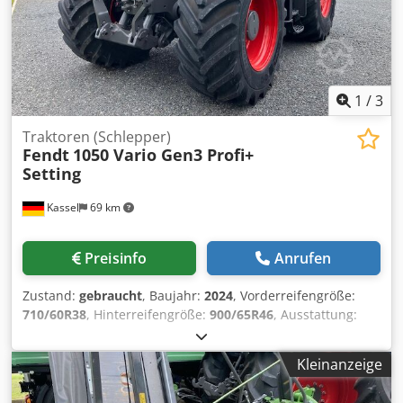
1
/
3
Traktoren (Schlepper)
Fendt
1050 Vario Gen3 Profi+
Setting
Kassel
69 km
Preisinfo
Anrufen
Zustand:
gebraucht
, Baujahr:
2024
, Vorderreifengröße:
710/60R38
, Hinterreifengröße:
900/65R46
, Ausstattung:
Druckluftbremse
, Section Control Belastungsgewicht
Hinterräder 2x 1.000kg Fendt Stability / Control
Kleinanzeige
Reifendruckregelanlage Fendt VarioGrip Umkehrlüfter
Kühbox Haubenkamera / Infotainment Paket Spurführung