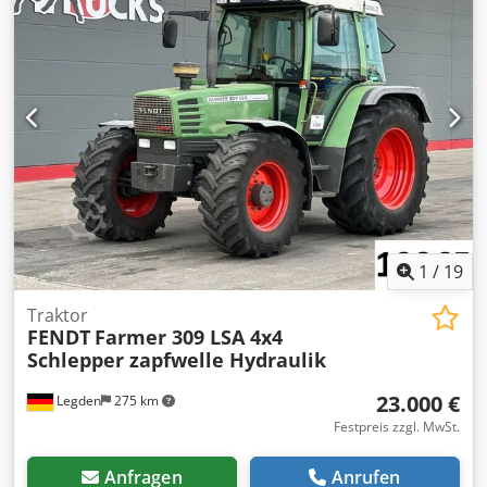
1
/
19
Traktor
FENDT
Farmer 309 LSA 4x4
Schlepper zapfwelle Hydraulik
23.000 €
Legden
275 km
Festpreis zzgl. MwSt.
Anfragen
Anrufen