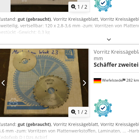
1
/
2
Zustand:
gut (gebraucht)
, Vorritz Kreissägeblatt, Vorritz Kreissäge
zweiteilig, vertsellbar: 120 x 2,8-3,6 mm -zum: Vorritzen von Platten
bestückt -Gewicht: 0,3 kg
Vorritz Kreissägeblä
mm
Schäffer
zweitei
Wiefelstede
282 k
1
/
2
Zustand:
gut (gebraucht)
, Vorritz Kreissägeblatt, Vorritz Kreissägebl
3,6 mm -zum: Vorritzen von Plattenwerkstoffen, Laminaten, ... -Hart
Cedpfxob D I Dzs Acbjrf