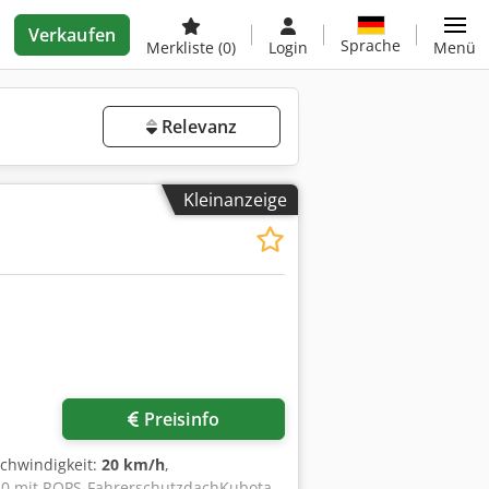
Verkaufen
Sprache
Merkliste
(0)
Login
Menü
Relevanz
Kleinanzeige
Preisinfo
schwindigkeit:
20 km/h
,
3630 mit ROPS-FahrerschutzdachKubota