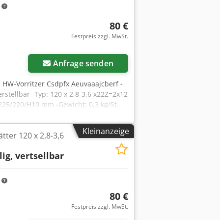
m
80 €
Festpreis zzgl. MwSt.
Anfrage senden
er, HW-Vorritzer Csdpfx Aeuvaaajcberf -
verstellbar -Typ: 120 x 2,8-3,6 x22Z=2x12
 225/220/H10 mm -Gewicht: 0,3 kg/St.
Kleinanzeige
tter 120 x 2,8-3,6
lig, vertsellbar
m
80 €
Festpreis zzgl. MwSt.
Mehr Bilder anfragen