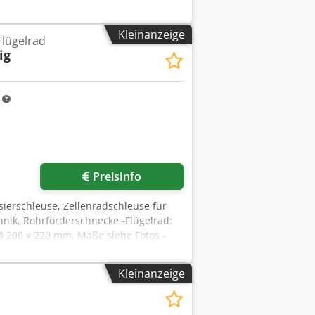
Kleinanzeige
Flügelrad
ig
m
Preisinfo
sierschleuse, Zellenradschleuse für
nik, Rohrförderschnecke -Flügelrad:
: Ø 200 x 220 mm, Maße siehe Fotos -
Kleinanzeige