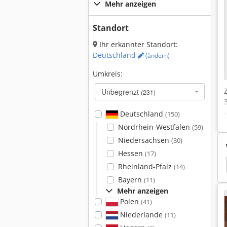
Mehr anzeigen
Standort
Ihr erkannter Standort:
Deutschland
(ändern)
Umkreis:
Unbegrenzt
(231)
Deutschland
(150)
Nordrhein-Westfalen
(59)
Niedersachsen
(30)
Hessen
(17)
eftungsanlage
Lüftungsanlage
Schaffer 4042
Rheinland-Pfalz
(14)
Bayern
(11)
Mehr anzeigen
Polen
(41)
Niederlande
(11)