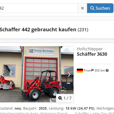
Suchen
Schaffer 442 gebraucht kaufen
(231)
Hofschlepper
Schäffer
3630
Prüm
302 km
1
/
7
Zustand:
neu
, Baujahr:
2025
, Leistung:
18 kW (24,47 PS)
, Höchstge
Motorhersteller:Kubota, Motortyp:Diesel_____Schäffer-Lader Typ 