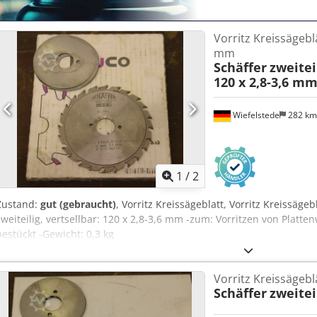
Vorritz Kreissägeblä
mm
Schäffer
zweitei
120 x 2,8-3,6 m
Wiefelstede
282 k
1
/
2
Zustand:
gut (gebraucht)
, Vorritz Kreissägeblatt, Vorritz Kreissägeb
zweiteilig, vertsellbar: 120 x 2,8-3,6 mm -zum: Vorritzen von Platten
bestückt -Gewicht: 0,3 kg
Vorritz Kreissägeblä
Schäffer
zweitei