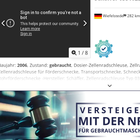
-45Aufnahmerahmen Euro-WS hydraulische Verriegelung,Lagerort:n
Wiefelstede
282 k
1
/
8
Baujahr:
2006
, Zustand:
gebraucht
, Dosier-Zellenradschleuse, Zell
Zellenradschleuse für Förderschnecke, Transportschnecke, Schneck
Rohrförderschnecke -Hersteller: Schäffer, Zellenradschleuse Typ 0
Antriebsmotor: SEW-Eurodrive 0,37 kW -Drehzahl: 1380 / 11 U/min C
200 x 200 mm -Auslass: 200 x 200 mm -Abmessung ges.: 1120/300/