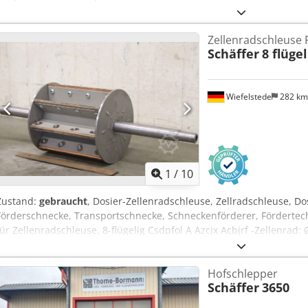
Zellenradschleuse 
Schäffer
8 flügel
Wiefelstede
282 k
1
/
10
Zustand:
gebraucht
, Dosier-Zellenradschleuse, Zellradschleuse, Do
Förderschnecke, Transportschnecke, Schneckenförderer, Fördertech
für Zellenradschleuse, 8-flügelig Csdpfol A Azcjx Acbjrf -Zellenrad
Abmessung ges.: 625/200/H200 mm -Gewicht: 12,1 kg
Hofschlepper
Schäffer
3650