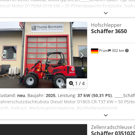
Diesel Motor D1703M-DI18 KW = 25 PSHeckgewicht-Endplatte, hydr
Rückhaltesystem, hydraulischerSchnellgang 20 km/hmit
BetriebsanleitungSonderausstattungKoffergewicht 95 kgHydraulika
Hofschlepper
Ausf.SteckkupplungenVorbereitung für Beleuchtungsanlage- kpl. L
Schäffer
3650
nach hinten für RückleuchtenArbeitsscheinwerfersatz LED 800 Lum
hinten)Abschleppvorrichtungmit Bolzen und ZurrösenSerienbereifu
-40Aufnahmerahmen Euro-WShydraulische Verriegelung,Lagerort:n
Prüm
302 km
1
/
4
Zustand:
neu
, Baujahr:
2025
, Leistung:
37 kW (50,31 PS)
, _____Schä
FahrerschutzdachKubota Diesel Motor D1803-CR-T37 KW = 50 PSHec
km/h, hydraul. Werkzeugverriegelung, Rückhaltesystemmit
BetriebsanleitungSonderausstattungKoffergewicht 100 kgHydraulik
Ausf.SteckkupplungenBeleuchtungsanlageTÜV-Gutachten Arbeitsma
Zellenradschleuse 
km/h(Beleuchtungsanlage gemäß StVZO erforderlich)Arbeitsschein
Schäffer
035102D
und 1 x hinten)Abschleppvorrichtungmit Bolzen und ZurrösenBereif