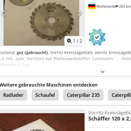
Wiefelstede
282 k
1
/
2
Zustand:
gut (gebraucht)
, Vorritz Kreissägeblatt, Vorritz Kreissägebl
3,6 mm -zum: Vorritzen von Plattenwerkstoffen, Laminaten, ... -Hart
-Gewicht: 0,3 kg
Weitere gebrauchte Maschinen entdecken
Radlader
Schaufel
Caterpillar 235
Caterpil
Vorritz Kreissägebl
Schäffer
120 x 2