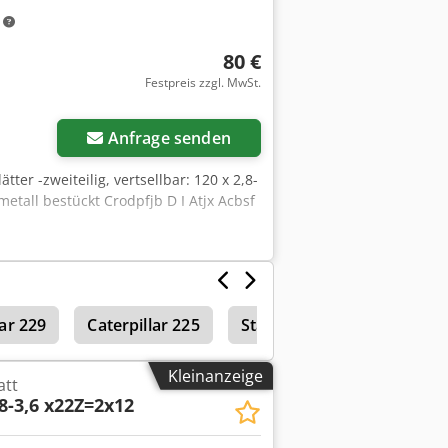
m
80 €
Festpreis zzgl. MwSt.
Mehr Bilder anfragen
Anfrage senden
ätter -zweiteilig, vertsellbar: 120 x 2,8-
metall bestückt Crodpfjb D I Atjx Acbsf
lar 229
Caterpillar 225
Stallanlagen & Lüftungsan
Kleinanzeige
att
,8-3,6 x22Z=2x12