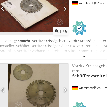
Wiefelstede
282 k
1
/
6
Zustand:
gebraucht
, Vorritz Kreissägeblatt, Vorritz Kreissägeblätt
Hersteller: Schäffer, Vorritz Kreissägeblätter HW-Vorritzer 2-teilig, 
-Anzahl: 9x Vorritzer vorhanden -Preis: pro Stück -Abmessung Box:
Vorritz Kreissägeblä
mm
Schäffer
zweitei
Wiefelstede
282 k