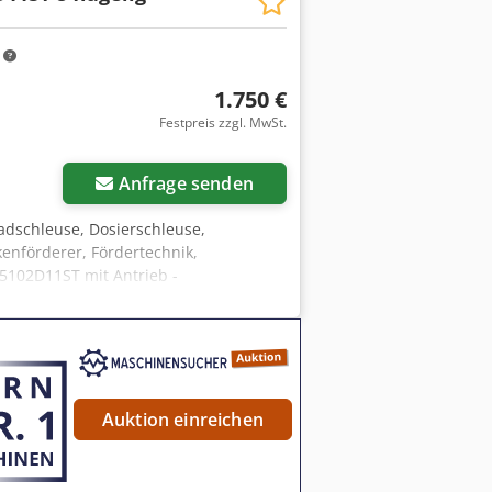
ull Cedpsx Evdvofx Acborf
m
1.750 €
Festpreis zzgl. MwSt.
Anfrage senden
radschleuse, Dosierschleuse,
enförderer, Fördertechnik,
35102D11ST mit Antrieb -
redpfx Acel A Azksbef -Einlauföffnung:
H300 mm -Gewicht: 117 kg
Auktion einreichen