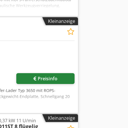
aulische Werkzeugverriegelung,
nschlüsse in
Kleinanzeige
enkturm für Beleuchtung- Kabelsatz
en (2x vorne und 1 x
ng10.0/75-15.3 AS ET
ull Codezp Anaepfx Acberf
Preisinfo
ffer-Lader Typ 3650 mit ROPS-
kgewicht-Endplatte, Schnellgang 20
anschlüsse in
schineselbstfahrend < 25
Kleinanzeige
0,37 kW 11 U/min
werfersatz LED 800 Lumen (2x vorne
11ST 8 flügelig
ung 15.0/55-17 AS 6-Loch, ET