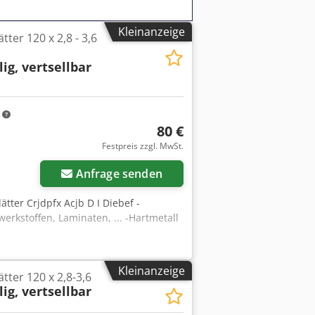
Kleinanzeige
tter 120 x 2,8 - 3,6
lig, vertsellbar
m
m
80 €
Mehr Bilder anfragen
Festpreis zzgl. MwSt.
Anfrage senden
lätter Crjdpfx Acjb D I Diebef -
werkstoffen, Laminaten, ... -Hartmetall
Kleinanzeige
tter 120 x 2,8-3,6
lig, vertsellbar