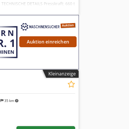
! TECHNISCHE DETAILS Presskraft: 660 t
N-DETAILS Elektrische Daten
 Ai Ajrf Frequenz: 50 Hz Phasen: 3 +
icht: ca. 28.000 kg Ausführung:
eizte Pressplatten Dokumentation
Auktion einreichen
Kleinanzeige
f
35 km