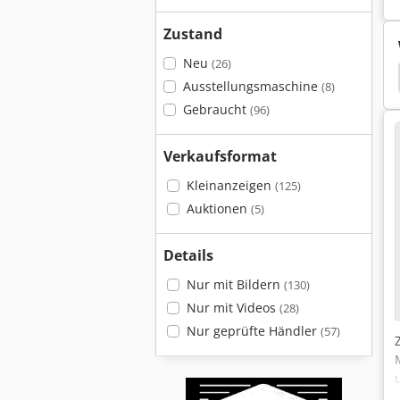
Zustand
Neu
(26)
tt Euromatic
Ott
Kantenanleimmaschine Ott
Ausstellungsmaschine
(8)
Gebraucht
(96)
Verkaufsformat
Kleinanzeigen
(125)
Auktionen
(5)
Details
Nur mit Bildern
(130)
Nur mit Videos
(28)
Nur geprüfte Händler
(57)