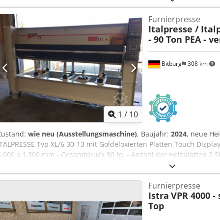
mm/ Teilen Dicke 6-35 mm Heizplattenabmessung 1600 x 2800 mm 
Furnierpresse
mm Steuerung Siemens Gesamtanschluss 38 Kw mit 2 Alu Tischen u
Italpresse / Ital
Presslänge: 2.550 mm Pressbreite: 1.250 mm Werkstückdicke max: 
- 90 Ton PEA - ve
Bitburg
308 km
1
/
10
Zustand:
wie neu (Ausstellungsmaschine)
, Baujahr:
2024
, neue He
ITALPRESSE Typ XL/6 30-13 mit Goldeloxierten Platten Touch Display
3.000 x 1.300 mm - Gesamtdruck 90 to. - Anzahl der Heizplatten 2 Stc
Zylinderhub 350 mm - Etagenöffnung 350 mm - Allseitige Beschickun
Crjdjdx R Tfepfx Ai Ajf - Durchmesser der Druckzylinder 85 mm - Le
Furnierpresse
kW - Elektro-Heizplatten aus massivem Hartaluminium mit eingeba
Istra
VPR 4000 - 
- Hochdruckisolierplatten - Arbeitstemperatur 90° C. - max. Tempe
Top
V/50 Hz - Sicherheitsvorschriften nach CE-Norm Standardausstattu
Zahnstangen- und Parallelführungen an 2 Ecken des Presstisches a