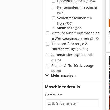
Hobelmaschinen
(1.154)
Kantenanleimmaschinen
(976)
Schleifmaschinen für
Holz
(759)
Mehr anzeigen
Metallbearbeitungsmaschinen
& Werkzeugmaschinen
(31.900)
Transportfahrzeuge &
Nutzfahrzeuge
(27.753)
Automatisierungstechnik
(9.155)
Stapler & Flurförderzeuge
(8.986)
Mehr anzeigen
Maschinendetails
Hersteller: