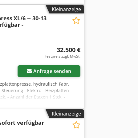
max. Heiztemperatur 140° Hub 230
Kleinanzeige
nd Reserve Tisch Gewicht 16,5 t
press
XL/6 -- 30-13
35 mm mit Pin Tisch
rfügbar -
32.500 €
Festpreis zzgl. MwSt.
Anfrage senden
izplattenpresse, hydraulisch Fabr.
 Steuerung - Elektro - Heizplatten
k. - Anzahl der Etagen 1 Stck. -
g - Anzahl der Druckzylinder 6 Stck.
istungsbedarf hydraulische Einheit 3
Kleinanzeige
uten Heizdrähten - Heizleistung 22 KW
sofort verfügbar
ratur 120° C. - Betriebsspannung 400
ng: - Bewegung des Presstisches mit
us selbstschmierenden Material -