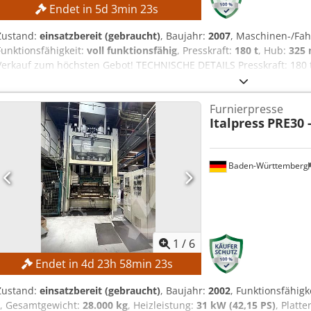
Endet in
5
d
3
min
22
s
Zustand:
einsatzbereit (gebraucht)
, Baujahr:
2007
, Maschinen-/F
Funktionsfähigkeit:
voll funktionsfähig
, Presskraft:
180 t
, Hub:
325
Verkauf zum höchsten Gebot! TECHNISCHE DETAILS Presskraft: 180 t
Zylinderhub: 325 mm Öffnung: 325 mm MASCHINEN-DETAILS Steueru
Bedienpanel/CNC Spannung: 400 V / 50 Hz Ausführung: Industri
Furnierpresse
Geschlossene Sicherheitskabine Hydraulisches Presssystem Csdoznm
Italpress
PRE30 
Formteilpresse
Baden-Württemberg
1
/
6
Endet in
4
d
23
h
58
min
22
s
Zustand:
einsatzbereit (gebraucht)
, Baujahr:
2002
, Funktionsfähigk
, Gesamtgewicht:
28.000 kg
, Heizleistung:
31 kW (42,15 PS)
, Platt