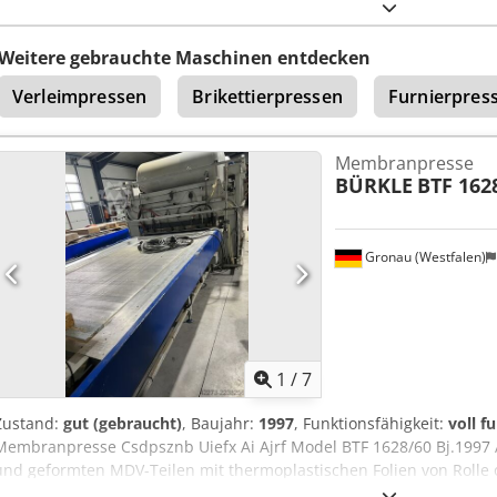
Weitere gebrauchte Maschinen entdecken
Verleimpressen
Brikettierpressen
Furnierpres
Membranpresse
BÜRKLE
BTF 162
Gronau (Westfalen)
1
/
7
Zustand:
gut (gebraucht)
, Baujahr:
1997
, Funktionsfähigkeit:
voll f
Membranpresse Csdpsznb Uiefx Ai Ajrf Model BTF 1628/60 Bj.1997 
und geformten MDV-Teilen mit thermoplastischen Folien von Rolle od
Hochglanz PVC,ABS. Geeignet für das Thermoform bzw. Membran-V