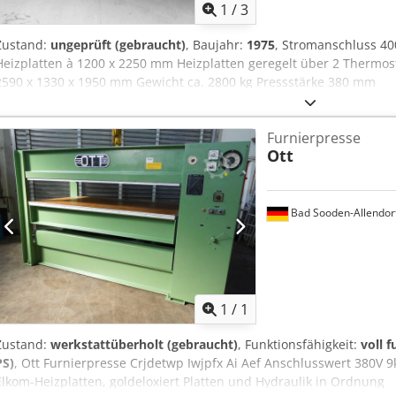
1
/
3
Zustand:
ungeprüft (gebraucht)
, Baujahr:
1975
, Stromanschluss 40
Heizplatten à 1200 x 2250 mm Heizplatten geregelt über 2 Thermost
2590 x 1330 x 1950 mm Gewicht ca. 2800 kg Pressstärke 380 mm
Furnierpresse
Ott
Bad Sooden-Allendor
Mehr Bilde
1
/
1
Zustand:
werkstattüberholt (gebraucht)
, Funktionsfähigkeit:
voll 
PS)
, Ott Furnierpresse Crjdetwp Iwjpfx Ai Aef Anschlusswert 380V
Elkom-Heizplatten, goldeloxiert Platten und Hydraulik in Ordnung