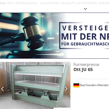
mm
, Kein Mindestpreis - garantierter Verkauf zum höchsten Gebot
Pressplattenmaß: 1.900 × 1.600 mm Heizleistung: 31 kW MASCHINE
Betriebsspannung: 400 V Steuerungsspannung: 220 V Codpjznmbzjfx
MP + PE Nennstrom: 160 A Anschlussleistung: 108 kW Maschinengew
Unterkolben-Heizplattenpresse / Formteilpresse AUSSTATTUNG Beh
Furnierpresse
Ott
JU 65
Bad Sooden-Allendor