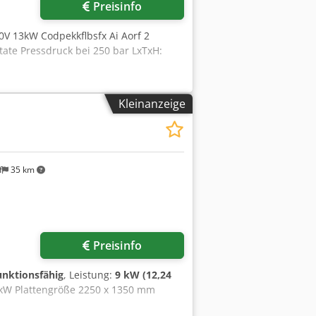
Preisinfo
0V 13kW Codpekkflbsfx Ai Aorf 2
ate Pressdruck bei 250 bar LxTxH:
Kleinanzeige
f
35 km
r anfragen
Preisinfo
funktionsfähig
, Leistung:
9 kW (12,24
 9kW Plattengröße 2250 x 1350 mm