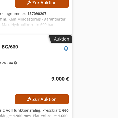
Zur Auktion
ahrzeugnummer:
157090207
,
 mm
, Kein Mindestpreis - garantierter
 Max. Hydraulikdruck: 600 bar
ng: Elektronische Steuerung mit
eausführung AUSSTATTUNG
Auktion
b Iopfx Ai Ajrf Heizplattenpresse
- BG/660
263 km
9.000 €
Zur Auktion
eit:
voll funktionsfähig
, Presskraft:
660
enlänge:
1.900 mm
, Plattenbreite:
1.600