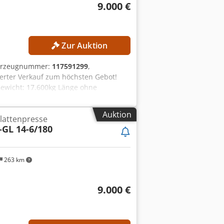
9.000 €
Zur Auktion
ahrzeugnummer:
117591299
,
ierter Verkauf zum höchsten Gebot!
ewicht: 17.600kg Länge ohne
eile: 0,9 m Breite mit Anbauteile: 1,25
spannung: 415 V AC Frequenz: 50 Hz
Auktion
lattenpresse
CE-Kennzeichnung
–GL 14-6/180
263 km
9.000 €