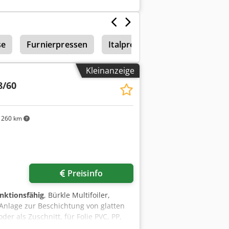
se
Furnierpressen
Italpresse
Ott Kantenanl
Kleinanzeige
8/60
260 km
Preisinfo
unktionsfähig
, Bürkle Multifoiler,
Anlage zur Beschichtung von glatten
er als Zuschnitt, für Folie PVC, PP,
erfahren. Max Teilgröße 1250x 2550