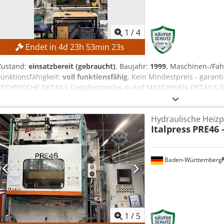
1
/
4
Endet in
4
d
23
h
53
min
22
s
Zustand:
einsatzbereit (gebraucht)
, Baujahr:
1999
, Maschinen-/F
Funktionsfähigkeit:
voll funktionsfähig
, Kein Mindestpreis - garant
TECHNISCHE DETAILS Codpfxjznmdvs Ai Ajrf MASCHINEN-DETAILS G
Anbauteile: 2,55 m Länge mit Anbauteile: 3,70 m Breite ohne Anbaut
m Höhe ohne Anbauteile: 4,15 m Höhe mit Anbauteile: 4,30 m Netz
Hydraulische Heizp
Hydrauliköl: AGIP OSO 46 Thermoöl: AGIP ALARIA 3 AUSSTATTUNG 
Italpress
PRE46 
Baden-Württemberg
1
/
5