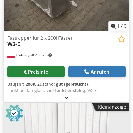
1
/
9
Fasskipper für 2 x 200l Fässer
W2-C
Krotoszyn
488 km
Preisinfo
Anrufen
Baujahr:
2008
, Zustand:
gut (gebraucht)
,
Funktionsfähigkeit:
voll funktionsfähig
, W2-C |
Kippvorrichtung für Fleischwagen | Doppelhub-
Kippvorrichtung (2 Wagen à 200L) Modell / Typ: W2-C
Kleinanzeige
Baujahr: 2008 Dedpfx Asy Uflnoh Tjck Anschluss: 400 V / 3
Phasen / 50 Hz Abmessungen: 2300 x 1200 x 1200 mm Die
industrielle Doppel-Kippvorrichtung für Fleischwagen des
Typs W2-C ist ein unverzichtbares Element zur