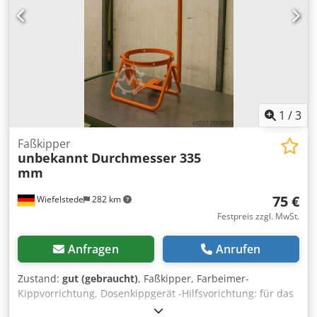
1
/
3
Faßkipper
unbekannt
Durchmesser 335
mm
75 €
Wiefelstede
282 km
Festpreis zzgl. MwSt.
Anfragen
Anrufen
Zustand:
gut (gebraucht)
, Faßkipper, Farbeimer-
Kippvorrichtung, Dosenkippgerät -Hilfsvorichtung: für das
umfüllen von Lacken, Farben ... Dcsdjctyq Hepfx Ah Tok -