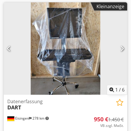
Kleinanzeige
1
/
6
Datenerfassung
DART
950 €
Eisingen
278 km
1.450 €
VB zzgl. MwSt.