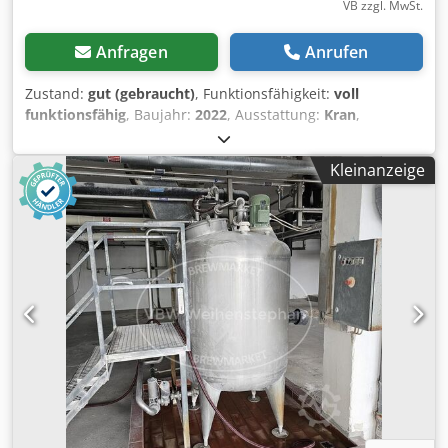
VB zzgl. MwSt.
Anfragen
Anrufen
Zustand:
gut (gebraucht)
, Funktionsfähigkeit:
voll
funktionsfähig
, Baujahr:
2022
, Ausstattung:
Kran
,
Krananhänger Klagie 12m 3500 Kg, Einachsanhänger,
Baujahr 2022, Ladefläche 340x223cm, Nutzlast 1130 Kg,
Kleinanzeige
Fassi Kran F40BF.0.24 Active, Waagerechte Auslage 10,60m
bei 300 Kg, Hubhöhe 12m, Max. Hebekraft 995 Kg,
Schwenkbereich 370°, mit Funksteuerung und 2 Akkus,
Ladegerät, Mover Radantrieb für Anhänger, Autark
nutzbar dank Stromerzeuger, alle Anleitung und
Unterlagen vorhanden, Ser.Nr. W092211000MK17000
Dcjdpfx Aezkr Hbeh Tsk