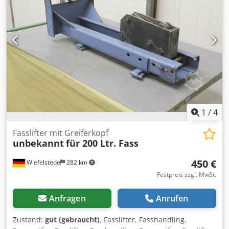
Materialbreite - Sägendurchmesser: 400 mm - Anzahl der
Schneidaggregate: 4 - Leistung der Schneidaggregate: 4x 3
kW - Vorschubmotorleistung: 1,1 kW - Materialvorschub
mittels Kettenantrieb - Vorschubgeschwindigkeit über
Getriebemotor regelbar
1
/
4
Fasslifter mit Greiferkopf
unbekannt
für 200 Ltr. Fass
450 €
Wiefelstede
282 km
Festpreis zzgl. MwSt.
Anfragen
Anrufen
Zustand:
gut (gebraucht)
, Fasslifter, Fasshandling,