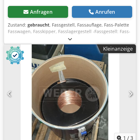
Anfragen
Anrufen
Zustand:
gebraucht
, Fassgestell, Fassauflage, Fass-Palette
Fasswagen, Fasskipper, Fasslagergestell -Fassgestell: Fass-
Palette für 200-Liter-Fässer Dcedpfxolyvc Uj Ah Tjk -
Aufnahme: mit Stapler transportierbar, siehe Fotos -
Kleinanzeige
Anzahl: 2x Gestell vorhanden -Preis: pro Stück -
Abmessung: 1300/800/H275 mm -Gewicht: 25 kg/St.
1
/
3