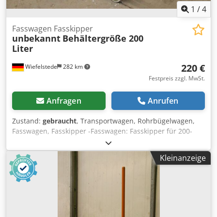
1
/
4
Fasswagen Fasskipper
unbekannt
Behältergröße 200
Liter
220 €
Wiefelstede
282 km
Festpreis zzgl. MwSt.
Anfragen
Anrufen
Zustand:
gebraucht
, Transportwagen, Rohrbügelwagen,
Fasswagen, Fasskipper -Fasswagen: Fasskipper für 200-
Liter-Fass -Fassauflage: 2 Metallrollen Ø60 x 400 mm -
Radausstattung: 2 Lenkrollen, 2 Räder Dcjdpfxolw Az Ue Ah
Kleinanzeige
Tek -Halterung: für Auffangwanne -Abmessung:
990/610/H680 mm -Gewicht: 20 kg