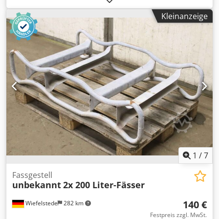
Mannloch -Abmessungen: 1650/920/H900 mm -Gewicht:
Kleinanzeige
130 kg Dedpfocnf E Hox Ah Teck
1
/
7
Fassgestell
unbekannt
2x 200 Liter-Fässer
140 €
Wiefelstede
282 km
Festpreis zzgl. MwSt.