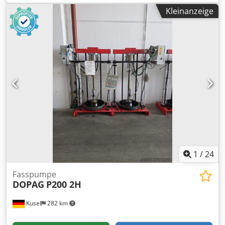
Geschwindigkeitsvariation: Mechanisch
ist. Die Steuerung erfolgt über ein ergonomisches und
Kleinanzeige
Mischgeschwindigkeit: 18 – 105 U/min Timer Modus:
intuitives Bedienfeld, das höchste Sicherheit für den
manuell / automatisch Dcodpfxjx R A N Ao Ah Tsk
Bediener am Arbeitsplatz gewährleistet.
Materialien: Edelstahl Tuscan-Motor 0,37 kW – ATEX-Klasse
EExd II B T4
1
/
24
Fasspumpe
DOPAG
P200 2H
Kusel
282 km