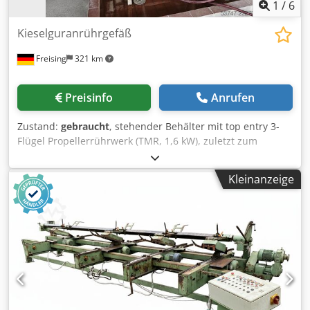
1
/
6
Kieselguranrührgefäß
Freising
321 km
Preisinfo
Anrufen
Zustand:
gebraucht
, stehender Behälter mit top entry 3-
Flügel Propellerrührwerk (TMR, 1,6 kW), zuletzt zum
Anrühren von Kieselgur eingesetzt. Maschine (Zusatz):
stehender Rührwerksbehälter Volumen ca.: 1500 l
Kleinanzeige
Leistung: 1,6 kW Länge: 1100 mm Breite: 1100 mm Dcsdpfx
Ahezi Aquo Tok Höhe: 2200 mm Lage / Position: auf 4
Füßen stehend Basiskonstruktion: zylindrischer Tank mit
Klöpperböden Ausstattung: Rührwerk; Mannloch auf der
Oberseite; Schaltschrank