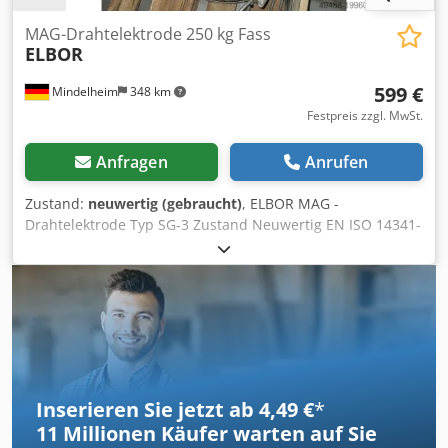
MAG-Drahtelektrode 250 kg Fass
ELBOR
599 €
Mindelheim
348 km
Festpreis zzgl. MwSt.
Anfragen
Anrufen
Zustand:
neuwertig (gebraucht)
, ELBOR MAG -
Drahtelektrode Typ SG-3 Zustand Neuwertig EN ISO 14341-
A- (2011) G 46 4M21 4Si1/G42 3C1 AWS A5. 18-05: ER70S-6
Dodpfx Ahoxbfnye Tock Durchmesser 1,0 mm 250 kg - Fass
noch ca. 230 kg im Fass verfügbar
Inserieren Sie jetzt ab 4,49 €
*
11 Millionen
Käufer warten auf Sie