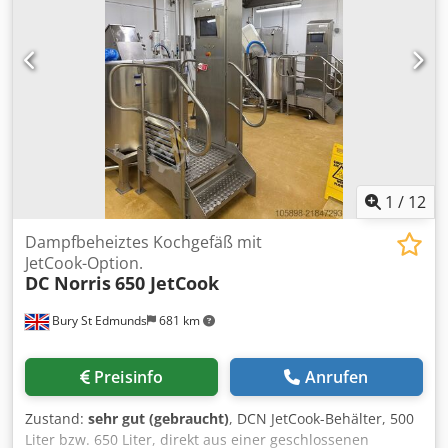
Steuerung: Separater Schaltschrank Djdpfx Ahszr Edpj Tjck
Ausführliche Beschreibung/Dokumentation der
Fassschmelzanlage im Anhang
1
/
12
Dampfbeheiztes Kochgefäß mit
JetCook-Option.
DC Norris
650 JetCook
Bury St Edmunds
681 km
Preisinfo
Anrufen
Zustand:
sehr gut (gebraucht)
, DCN JetCook-Behälter, 500
Liter bzw. 650 Liter, direkt aus einer geschlossenen