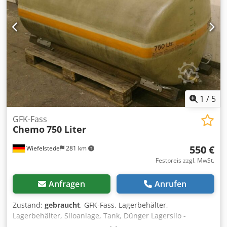
1
/
5
GFK-Fass
Chemo
750 Liter
550 €
Wiefelstede
281 km
Festpreis zzgl. MwSt.
Anfragen
Anrufen
Zustand:
gebraucht
, GFK-Fass, Lagerbehälter,
Lagerbehälter, Siloanlage, Tank, Dünger Lagersilo -
Material: GFK -Vorratssilo: 750 Liter -auf: Standfuß -