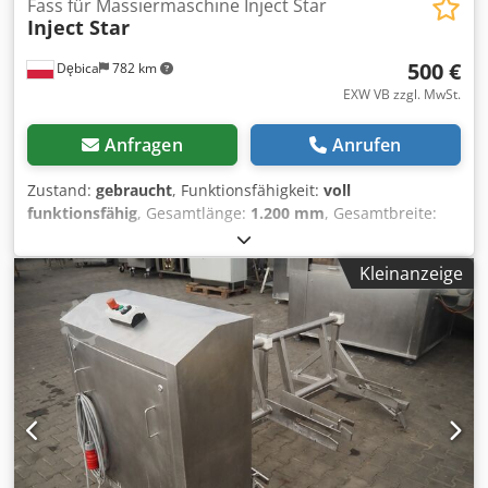
Fass für Massiermaschine Inject Star
Inject Star
500 €
Dębica
782 km
EXW VB zzgl. MwSt.
Anfragen
Anrufen
Zustand:
gebraucht
, Funktionsfähigkeit:
voll
funktionsfähig
, Gesamtlänge:
1.200 mm
, Gesamtbreite:
1.050 mm
, Gesamthöhe:
1.350 mm
, Zum Verkauf: Fässer
für Inject Star Pökelmaschinen Dodpfx Ahozguf Es Tsck Wir
Kleinanzeige
verfügen über 19 Stück Fässer, davon 15 mit Deckel.
Nettopreis pro Stück: 500 EUR Preis verhandelbar bei
Abnahme größerer Mengen Maße: Tiefe 120 cm, Breite 105
cm, Höhe 135 cm mit Rollen, Höhe mit Rollen und Deckel
156 cm; Fassungsvermögen ca. 900 l Gewicht des Fasses
ohne Deckel: 162 kg