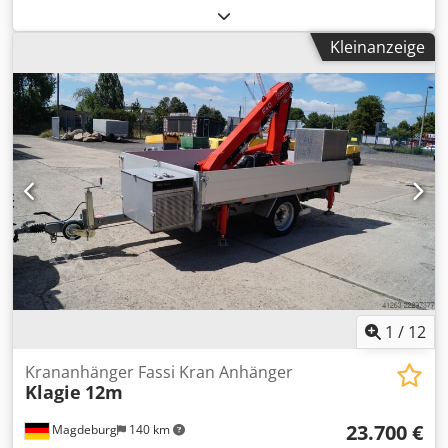
Produktionsanlage für Babynahrung. Dedpfjy I Di Sex Ah
Tjck
Kleinanzeige
1
/
12
Krananhänger Fassi Kran Anhänger
Klagie
12m
23.700 €
Magdeburg
140 km