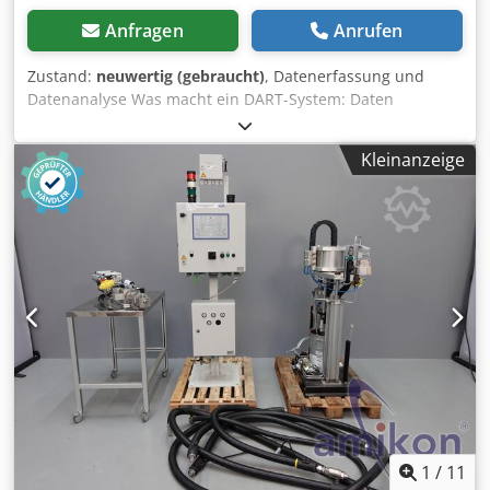
Anfragen
Anrufen
Zustand:
neuwertig (gebraucht)
, Datenerfassung und
Datenanalyse Was macht ein DART-System: Daten
einheitlich sammeln Fehler bei der Erfassung reduzieren
Dcodpoyr Ec Tjfx Ah Tsk Daten schnell auszuwerten
Kleinanzeige
Entscheidungen auf Basis von messbaren Informationen
treffen
1
/
11