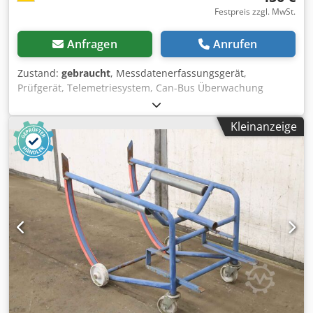
Festpreis zzgl. MwSt.
Anfragen
Anrufen
Zustand:
gebraucht
, Messdatenerfassungsgerät,
Prüfgerät, Telemetriesystem, Can-Bus Überwachung
Dcedpfxsfg E E Ns Ah Tsk -Gemac: CANobserver .: 22550-00
-Anzahl: 1 Stück -Abmessungen: 115/50/H125 mm -
Kleinanzeige
Gewicht: 0,5 kg