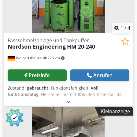
Nachricht oder rufen uns an.
1
/
4
Fassschmelzanlage und Tankpuffer
Nordson Engineering
HM 20-240
Wolpertshausen
226 km
Preisinfo
Anrufen
Zustand:
gebraucht
, Funktionsfähigkeit:
voll
funktionsfähig
, Hersteller nicht 100% identifizierbar da
kein Typenschild an der Gesamtmaschine. Maschine
befindet sich in 06502 Thale Maschinenart:
Kleinanzeige
Fassschmelzanlage / Drum Melter für 200-Liter-Gebinde
Materialförderung: Motorisch angetriebene Pumpe
Hubsystem: Pneumatisch Schmelzsystem: Beheizte
Druck-/Schmelzplatte mit zwei umlaufenden Dichtungen