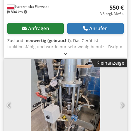
550 €
Karczmiska Pierwsze
804 km
VB zzgl. MwSt.
Anfragen
Anrufen
Zustand:
neuwertig (gebraucht)
, Das Gerät ist
funktionsfähig und wurde nur sehr wenig benutzt. Dsdpfx
Ahozpf I Ns Tock Ich lade Sie ein, sich meine anderen
Anzeigen anzusehen.
Kleinanzeige