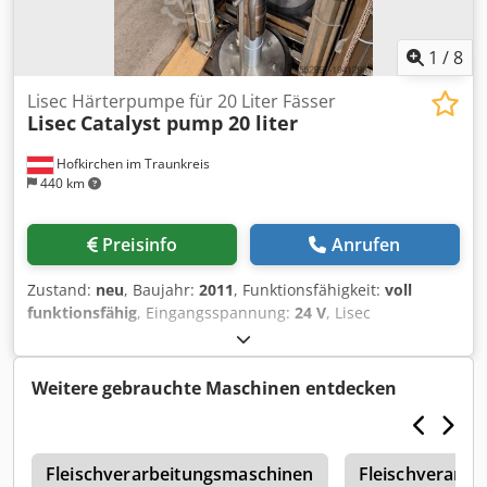
1
/
8
Lisec Härterpumpe für 20 Liter Fässer
Lisec
Catalyst pump 20 liter
Hofkirchen im Traunkreis
440 km
Preisinfo
Anrufen
Zustand:
neu
, Baujahr:
2011
, Funktionsfähigkeit:
voll
funktionsfähig
, Eingangsspannung:
24 V
, Lisec
Härterpumpe für 20 Liter Fässer, komplette Einheit.
Dcjdpfx Ahewuq Ubo Tek Kann für PS verwendet werden,
aber auch für PU mit pastösem Härter. Verkauft EXW unser
Weitere gebrauchte Maschinen entdecken
Lager in Ungarn
l
Fleischverarbeitungsmaschinen
Fleischverarbe