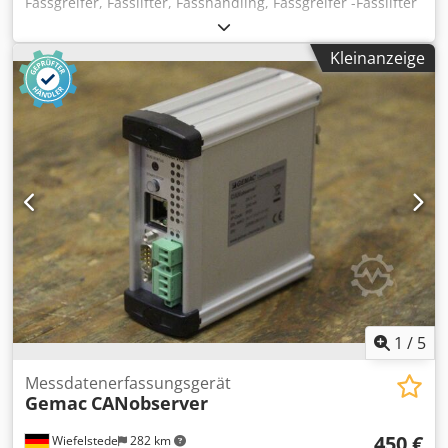
Fassgreifer, Fasslifter, Fasshandling, Fassgreifer -Fasslifter
mit: Greiferkopf Dodpfxsd Aghko Ah Tjck -Tragkraft: kg -
Geeignet für: 1 x 200-L-Stahl Spundfässer, Stahl-
Kleinanzeige
Deckelfässer, Rollreifenfässer -Aufnahme: 410 mm -
Automatisches Öffnen beim: Absetzen der Fässer -Anzahl:
2x Greifer vorhanden -Preis: pro Stück -Abmessungen:
340/305/H900 mm -Gewicht: 47 kg
1
/
5
Messdatenerfassungsgerät
Gemac
CANobserver
450 €
Wiefelstede
282 km