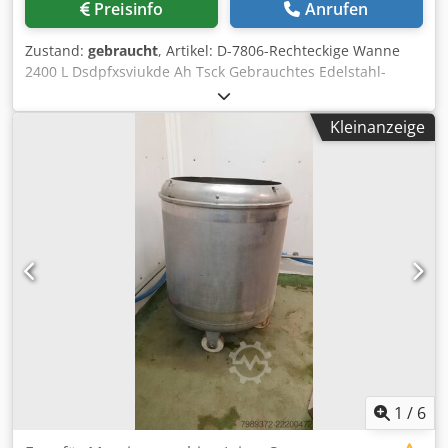
Preisinfo
Anrufen
Zustand:
gebraucht
, Artikel: D-7806-Rechteckige Wanne
2400 L Dsdpfxsviukde Ah Tsck Gebrauchtes Edelstahl-
Rechteckfass, isoliert, 2400 L Abmessungen: 143 x 183 x
115 cm Auslassventil 2,5"
Kleinanzeige
1
/
6