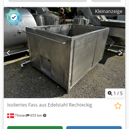
Kleinanzeige
1
/
5
Isoliertes Fass aus Edelstahl Rechteckig
Thisted
655 km