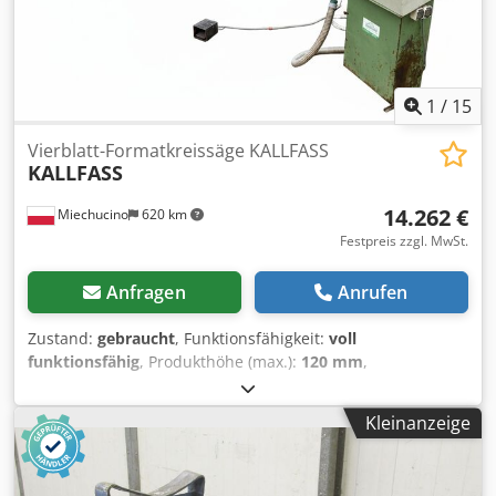
1
/
15
Vierblatt-Formatkreissäge KALLFASS
KALLFASS
14.262 €
Miechucino
620 km
Festpreis zzgl. MwSt.
Anfragen
Anrufen
Zustand:
gebraucht
, Funktionsfähigkeit:
voll
funktionsfähig
, Produkthöhe (max.):
120 mm
,
Produktlänge (min.):
585 mm
, Produktlänge (max.):
6.050
mm
, Produktbreite (max.):
440 mm
, - Hergestellt in
Kleinanzeige
Deutschland Djdpfx Aexdxv Njh Teck TECHNISCHE
PARAMETER: - Maximale Schnittlänge: 6050 mm - Minimale
Schnittlänge: 585 mm - Schnitthöhe: 120 mm - Maximale