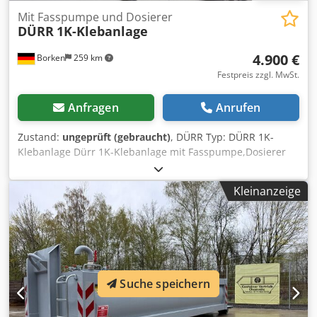
Mit Fasspumpe und Dosierer
DÜRR
1K-Klebanlage
4.900 €
Borken
259 km
Festpreis zzgl. MwSt.
Anfragen
Anrufen
Zustand:
ungeprüft (gebraucht)
, DÜRR Typ: DÜRR 1K-
Klebanlage Dürr 1K-Klebanlage mit Fasspumpe,Dosierer
u.beheiztem Schlauch (ca. 5m). Technische
Maschinenbeschreibung: Zustand der Anlage Fasspumpe,
Kleinanzeige
Förderschläuche, Dosiereinheit etc. sind mit altem
Klebstoff verunreinig Dcjdpozgckcsfx Ah Tok und müssen
gereinigt oder ersetzt werden. Die Anlage hat ca. 20
Betriebsstunden. Maschine war in einer
Forschungseinrichtung im Einsatz. Baujahr 2017
Lufteingangsdruck Max 6 bar Maße: Ca. 1,5x1x1,5 Meter 1
Suche speichern
Klebsteuerung DÜRR (110017040) 1 Einzel-Fasspumpe
(110014004) Gewicht: ca. 300 kg Zustand: gebraucht / used
Lieferumfang: (Siehe Bild) (Änderungen und Irrtümer in