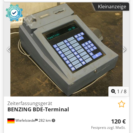
Aufnahme Durchmesser: 335 mm -Abmessungen:
Kleinanzeige
500/360/H1100 mm -Gewicht: 10 kg
1
/
8
Zeiterfassungsgerät
BENZING
BDE-Terminal
120 €
Wiefelstede
282 km
Festpreis zzgl. MwSt.