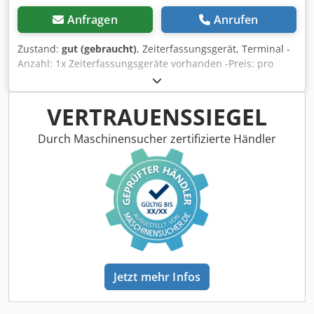
Anfragen
Anrufen
Zustand:
gut (gebraucht)
, Zeiterfassungsgerät, Terminal -
Anzahl: 1x Zeiterfassungsgeräte vorhanden -Preis: pro
Stück Dcedsb A Imtjpfx Ah Tjk -mit Handscanner Datalogic
touch 90
VERTRAUENSSIEGEL
Durch Maschinensucher zertifizierte Händler
Jetzt mehr Infos