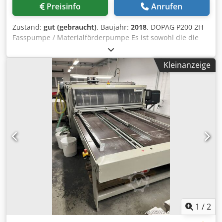
Preisinfo
Anrufen
Zustand:
gut (gebraucht)
, Baujahr:
2018
, DOPAG P200 2H
Fasspumpe / Materialförderpumpe Es ist sowohl die die
Standardausführung sowie die Tandem-Ausführung
vorhanden. Hersteller: DOPAG Dosiertechnik und
Kleinanzeige
Pneumatik AG Produktart: Pneumatische Fasspumpe /
Materialförderpumpe Baureihe: P200 Ausführung 1: Drum
pump P200 2H Ausführung 2: Drum pump P200 2H tandem
Bedienkonzept: 2-Hand-Ausführung Antrieb: Pneumatisch
Druckluftversorgung: 6 bar Maximale Gebindegröße: 200 l
Maximale Gebindehöhe: 880 mm Dcsdpfjzr Tz Aox Ah Tsk
Baujahr: 11/2018 Gewicht P200 2H: 386 kg Gewicht P200 2H
Tandem: 394 kg Materialzuführung: Direkt aus dem
Originalgebinde Pumpenprinzip: Kolbenpumpe
Druckluftaufbereitung: Festo SMC Ventiltyp: VSA4244-00-1
Die DOPAG P200-Systeme sind für die Förderung
hochviskoser Materialien aus 200-Liter-Gebinden
konzipiert, z.B. Kleb- und Dichtstoffe oder Schmierstoffe. Je
nach konkreter Pumpenkonfiguration sind
1
/
2
unterschiedliche Förderleistungen,