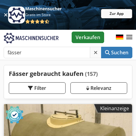
Maschinensucher
Zur App
Gratis im Store
Verkaufen
Suchen
Fässer gebraucht kaufen
(157)
Filter
Relevanz
Kleinanzeige