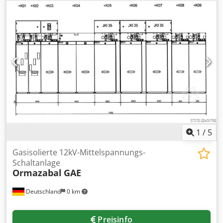
Zeigerthermometer
1
/
5
Gasisolierte 12kV-Mittelspannungs-
Schaltanlage
Ormazabal
GAE
Deutschland
0 km
Preisinfo