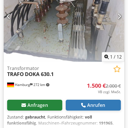
1
/
12
Transformator
TRAFO
DOKA 630.1
1.500 €
Hamburg
272 km
2.000 €
VB zzgl. MwSt.
Anfragen
Anrufen
Zustand:
gebraucht
, Funktionsfähigkeit:
voll
funktionsfähig
, Maschinen-/Fahrzeugnummer:
191965
,