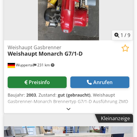
sehr guten technischen Zustand und wurde seit dem
17.03.2022 stillgelegt. *
1
/
9
Weishaupt Gasbrenner
Weishaupt
Monarch G7/1-D
Wuppertal
231 km
Preisinfo
Anrufen
Baujahr:
2003
, Zustand:
gut (gebraucht)
, Weishaupt
Gasbrenner-Monarch Brennertyp G7/1-D Ausführung ZMD
Dcodemdpczspfx Ab Esk Leistung 300 - 1750 KW Inklusive
Gasstrecke ( Gasarmatur ) Brenner war vor kurzem noch in
Kleinanzeige
Betrieb