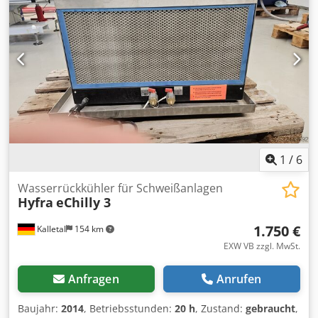
1
/
6
Wasserrückkühler für Schweißanlagen
Hyfra
eChilly 3
1.750 €
Kalletal
154 km
EXW VB zzgl. MwSt.
Anfragen
Anrufen
Baujahr:
2014
, Betriebsstunden:
20 h
, Zustand:
gebraucht
,