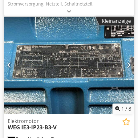
Stromversorgung, Netzteil, Schaltnetzteil,
Mittelspannungsschaltanlage, Schaltgerät,
Mittelspannungsschaltgerät, Schaltanlagenblock,
Kleinanzeige
Sekundärschaltanlage -Hersteller: Ormazabal,
Schaltanlagenblock Typ GAE630 1M5-9 -
Bemessungsspannung: bis 24 kV -Bemessungsstrom: bis
630 A -techn. Daten: siehe Foto Typenschild -
Einzelkomponenten: siehe Fotos -Anzahl: 2 Stück
Schaltanlagenblöcke vorhanden -Preis: pro Stück -
Abmessungen: 850/755/H1995 mm Dsdpshgw Srjfx Ab Ejck
-Gewicht: 414 kg
1
/
8
Elektromotor
WEG
IE3-IP23-B3-V