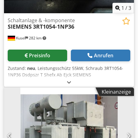
1
/
3
Schaltanlage & -komponente
SIEMENS
3RT1054-1NP36
Kusel
282 km
Preisinfo
Anrufen
Zustand:
neu
, Leistungsschütz 55kW, Schraub 3RT1054-
1NP36 Dsdpszr T Shefx Ab Ejck SIEMENS
Kleinanzeige