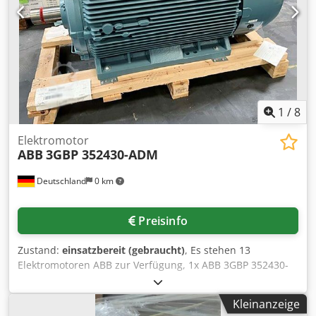
1
/
8
Elektromotor
ABB
3GBP 352430-ADM
Deutschland
0 km
Preisinfo
Zustand:
einsatzbereit (gebraucht)
, Es stehen 13
Elektromotoren ABB zur Verfügung, 1x ABB 3GBP 352430-
ADM, 1x ABB 3GBA 252210-ADN, 1x ABB 3GBA 281270-ADF,
Nennleistung: 90kW, 1x ABB 3GBP 312240-ADK,
Kleinanzeige
Nennleistung: 141kW, 1x ABB 3GBA 282260-ADF,