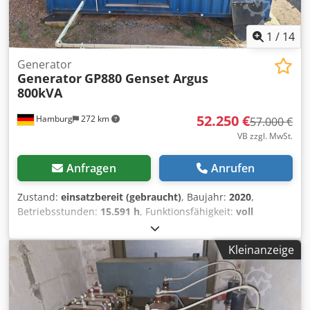
1
/
14
Generator
Generator
GP880 Genset Argus
800kVA
52.250 €
Hamburg
272 km
57.000 €
VB zzgl. MwSt.
Anfragen
Anrufen
Zustand:
einsatzbereit (gebraucht)
, Baujahr:
2020
,
Betriebsstunden:
15.591 h
, Funktionsfähigkeit:
voll
funktionsfähig
, Maschinen-/Fahrzeugnummer:
232346
,
Gesamtgewicht:
12.125 kg
, Kraftstofftyp:
Diesel
, 880kVA
Kleinanzeige
Generator Dcsdpfezckwkex Ab Esk