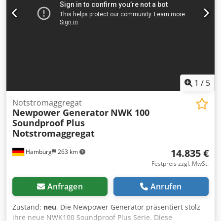
1
/
5
Notstromaggregat
Newpower Generator
NWK 100
Soundproof Plus
Notstromaggregat
14.835 €
Hamburg
263 km
Festpreis zzgl. MwSt.
Anfragen
Anrufen
Zustand:
neu
, Die Newpower Generator präsentiert stolz
ihre neue NWK100 Soundproof Plus Serie. Diese