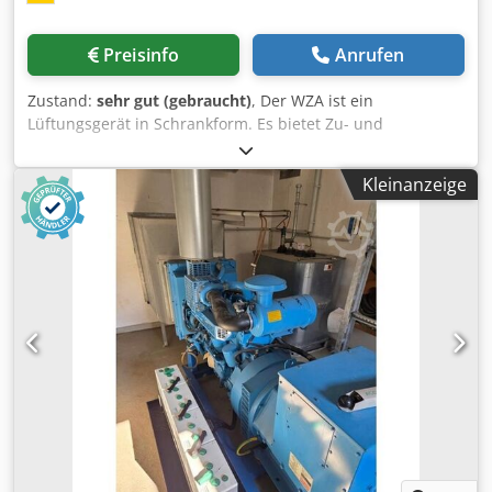
Preisinfo
Anrufen
Zustand:
sehr gut (gebraucht)
, Der WZA ist ein
Lüftungsgerät in Schrankform. Es bietet Zu- und
Abluftfunktionen mit integrierter Wärme- und
Feuchterückgewinnung. Die Außenluftzufuhr erfolgt über
Kleinanzeige
einen Fassadenanschluss. Djdpjzr Rflofx Ab Eock Die
Geräte wurden 2023 in Betrieb genommen, waren jedoch
nur etwa 1 bis 1,5 Jahre im Einsatz. Insgesamt sind 6 Stück
verfügbar. Eine Gesamtabnahme wird bevorzugt, ein
Einzelverkauf ist jedoch ebenfalls möglich. Rechtlicher
Hinweis zur Produktsicherheit (GPSR): Dieses Produkt
wurde nachweislich vor dem 13. Dezember 2024 in der
Europäischen Union rechtmäßig in den Verkehr gebracht.
Es fällt daher gemäß Art. 54 der EU-Verordnung 2023/988
(GPSR) unter die gesetzliche Übergangsregelung für
Altbestände. Die Pflicht zur nachträglichen Erfassung und
Anzeige digitaler Hersteller-Kontaktdaten (wie z. B.
spezifischer E-Mail-Adressen) oder moderner Online-