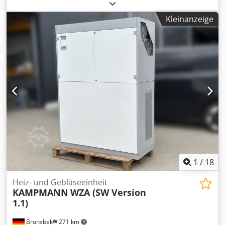
gebrauchter Trafo Demontage/Transport durch Käufer
Dodpfozckp Tox Ab Eeck
Kleinanzeige
1
/
18
Heiz- und Gebläseeinheit
KAMPMANN
WZA (SW Version
1.1)
Brunsbek
271 km