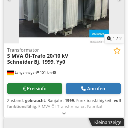
1
/
2
Transformator
5 MVA Öl-Trafo 20/10 kV
Schneider
Bj. 1999, Yy0
Langenhagen
151 km
Preisinfo
Anrufen
Zustand:
gebraucht
, Baujahr:
1999
, Funktionsfähigkeit:
voll
funktionsfähig
, 5 MVA Öl-Transformator, Fabrikat
Schneider, Baujahr 1999, 20 +- 5 % / 10 kV, Schaltgruppe
Yy0, war bis 07/2026 im Einsatz; Dcjdpozr Ur Asfx Ab Esk
Kleinanzeige
mit Ausdehner, Buchholzrelais, Luftentfeuchter,