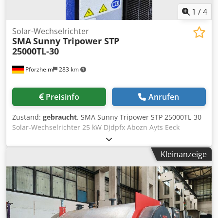
1
/
4
Solar-Wechselrichter
SMA
Sunny Tripower STP
25000TL-30
Pforzheim
283 km
Preisinfo
Anrufen
Zustand:
gebraucht
, SMA Sunny Tripower STP 25000TL-30
Solar-Wechselrichter 25 kW Djdpfx Abozn Ayts Eeck
Verfügbare Stückzahl: 11 Stück Hersteller: SMA Solar
Technology AG Modell: Sunny Tripower STP 25000TL-30
Kleinanzeige
Geräteart: Solar-Wechselrichter Zustand: gebraucht
Baujahr: 2016 Nennleistung AC: 25.000 W Scheinleistung:
25.000 VA DC-Maximalspannung: 1.000 V MPP-
Spannungsbereich: 390–800 V Max. DC-Eingangsstrom: 33
A / 33 A Max. PV-Kurzschlussstrom: 43 A / 43 A AC-
Nennspannung: 380 / 400 / 415 V (3~N) Netzfrequenz: 50 /