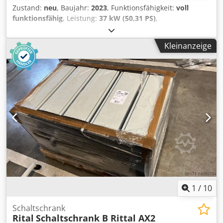
Zustand:
neu
, Baujahr:
2023
, Funktionsfähigkeit:
voll
funktionsfähig
, Leistung:
37 kW (50,31 PS)
,
Gesamtgewicht:
380 kg
, Gesamtbreite:
1.160 mm
,
Gesamtlänge:
1.535 mm
, Gesamthöhe:
1.300 mm
, Art des
Kleinanzeige
Eingangsstroms:
Drehstrom
, Druck:
2,5 bar
,
Eingangsspannung:
400 V
, Volumenstrom:
6,41 m³/h
,
Kühlleistung:
37,2 kW (50,58 PS)
, Art der Kühlung:
Wasser
,
Ausstattung:
Kühlaggregat
, Remko KWL 370 inox
Kaltwassersatz in OVP neu / unbenutzt Ausführung in
Edelstahl Djdpfx Abozh Dgue Ejck Nennkühlleistung 37,2
kW Kältemittel R407c (10,51kg) Stromaufnahme max. 42,03
A Schalldruckpegel in 10m 51,3 dB(A) Abmessungen
1300x1160x1535 mm (HXBXT) Gewicht 380 kg
1
/
10
Schaltschrank
Rital
Schaltschrank B Rittal AX2