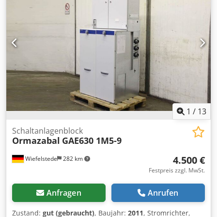
1
/
13
Schaltanlagenblock
Ormazabal
GAE630 1M5-9
4.500 €
Wiefelstede
282 km
Festpreis zzgl. MwSt.
Anfragen
Anrufen
Zustand:
gut (gebraucht)
, Baujahr:
2011
, Stromrichter,