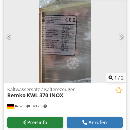
Nennleistung: 36kW, 1x ABB 3GBP 312810-ADL,
Nennleistung: 253kW, 1x ABB 3GBA 282260-ADF,
Nennleistung: 200kW, 1x ABB 3GBA 282260-ADF, 1x ABB
3GBA 312240-ADM 701, Nennleistung: 172kW, 1x ABB 3GBP
282410-ADM, 3x ABB 3GBP 312810-ADL. Eine Besichtigung
vor Ort ist möglich. Dcjdpfx Abszpyxvs Esk
1
/
2
Kaltwassersatz / Kälterezeuger
Remko
KWL 370 INOX
Krostitz
140 km
Preisinfo
Anrufen