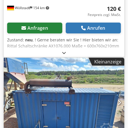
120 €
Wöllstadt
154 km
Festpreis zzgl. MwSt.
Anfragen
Anrufen
Zustand:
neu
, ! Gerne beraten wir Sie ! Hier bieten wir an:
Rittal Schaltschränke AX1076.000 Maße = 600x760x210mm
Dcedpsrlmv Ejfx Ab Eok
Kleinanzeige