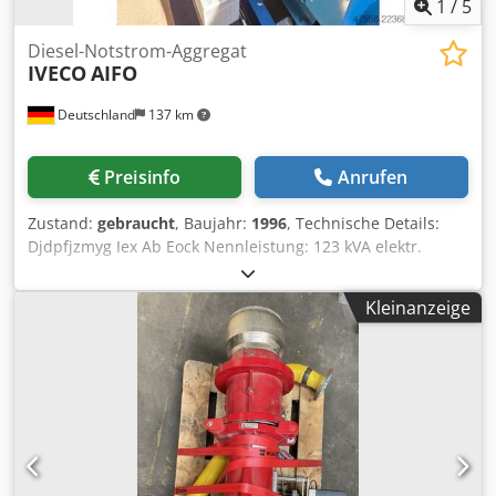
Gefahrenhinweise im Inserat entfällt für diesen Artikel.
1
/
5
Diesel-Notstrom-Aggregat
IVECO
AIFO
Deutschland
137 km
Preisinfo
Anrufen
Zustand:
gebraucht
, Baujahr:
1996
, Technische Details:
Djdpfjzmyg Iex Ab Eock Nennleistung: 123 kVA elektr.
Ausführung - Spannung/Frequenz: 400/50 V/Hz
Nennstrom: 100 kW Betriebsstunden: 50 h Anzahl der
Kleinanzeige
Zylinder: 6 Zylinder Maschinengewicht ca.: 500 kg
Gebrauchtes Notstromaggregat mit IVECO AIFO 6-Zylinder-
Reihendieselmotor und Stamford-Generator. Baujahr 1996.
Motorleistung 73 kW bei 1.500 U/min, Generatorleistung
123 kVA bzw. 100 kW, 400/230 V, 50 Hz, Nennstrom 177 A.
Wassergekühlter Dieselmotor mit konventioneller
Steuerung. Das Aggregat verfügt über ca. 50
Betriebsstunden, befindet sich laut Vorbesitzer in einem