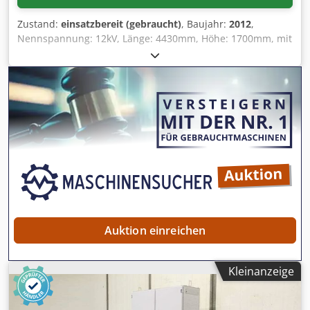
Zustand:
einsatzbereit (gebraucht)
, Baujahr:
2012
,
Nennspannung: 12kV, Länge: 4430mm, Höhe: 1700mm, mit
Dokumentation. Eine Besichtigung vor Ort ist möglich.
Dcjdpfx Aszqfxkob Eok
Auktion einreichen
Kleinanzeige