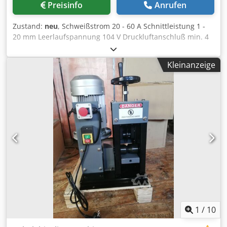
Preisinfo
Anrufen
Zustand:
neu
, Schweißstrom 20 - 60 A Schnittleistung 1 -
20 mm Leerlaufspannung 104 V Druckluftanschluß min. 4
bar Anschlußleistung 7,9 kW Anschlußspannung 400 V
Gewicht 16 kg Abmessungen LxBxH 480 x 260 x 360 mm
Kleinanzeige
Digitalanzeige. Überspannungschutz. Plasmabrenner.
Erdkabel. Reduzierventil mit Feuchtigkeitsabscheider.
Ausgestattet mit IGBT-Technologie Dcodpfeupxuvsx Ahhsk
" Wird ohne CEE-Stecker geliefert".
1
/
10