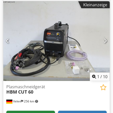
Dcjdsupxfhspfx Ahhjk Gewicht 9,0 kg Abmessungen LxBxH
Kleinanzeige
371 x 153 x 232 mm Digitalanzeige. Überspannungschutz.
Plasmabrenner. Erdkabel. Reduzierventil mit
Feuchtigkeitsabscheider. Ausgestattet mit IGBT-
Technologie
1
/
10
Plasmaschneidgerät
HBM
CUT 60
Velen
256 km