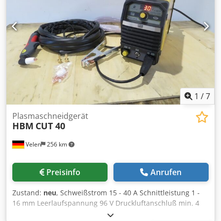
1
/
7
Plasmaschneidgerät
HBM
CUT 40
Velen
256 km
Preisinfo
Anrufen
Zustand:
neu
, Schweißstrom 15 - 40 A Schnittleistung 1 -
16 mm Leerlaufspannung 96 V Druckluftanschluß min. 4
bar Anschlußleistung 3,6 kW Anschlußspannung 230 V