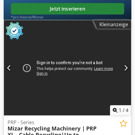
und weitere Kabel einsetzbar.
Jetzt inserieren
*pro Inserat/Monat
Kleinanzeige
1
/
4
PRP - Series
Mizar Recycling Machinery |
PRP
XL - Cable Recycling|Up to