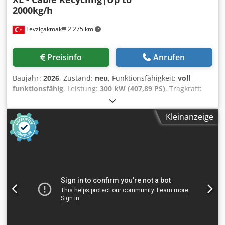
2000kg/h
Fevziçakmak
2.275 km
Preisinfo
Anrufen
Baujahr:
2026
, Zustand:
neu
, Funktionsfähigkeit:
voll
funktionsfähig
, Leistung:
300 kW (407,89 PS)
, Tragkraft:
2.000 kg
, MIZAR PRP-Serie - Kupferkabel-Granulieranlage
& Kabelrecyclinganlage Schlüsselfertige Lösung für
Kleinanzeige
maximale Kupferrückgewinnung (99% Reinheit) Die MIZAR
PRP-Serie ist eine vollautomatische Kabelrecyclinglinie, die
entwickelt wurde, um komplexe, gemischte und
verunreinigte Kabel in hochreines Kupfer und
Kunststoffgranulat zu verarbeiten. Gebaut für den
industriellen 24/7-Einsatz, gewährleistet sie einen
schnellen ROI, niedrige Betriebskosten und maximale
Effizienz. 7-STUFIGE PRÄZISIONSTRENNUNG (100%
Trockenverfahren) • Zerkleinerer (SSH): Vorzerkleinerung
für sperrige Kabel. • Magnetabscheider (OMS): Extraktion