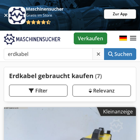
Maschinensucher
Zur App
Gratis im Store
Verkaufen
Suchen
Erdkabel gebraucht kaufen
(7)
Filter
Relevanz
Kleinanzeige