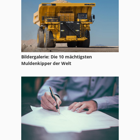
Kabelrecyclinganlage Kabelshredder
Kabelsch
Kabelschaelmaschine
Kabelschere
Bildergalerie: Die 10 mächtigsten
Kabelschredder
Muldenkipper der Welt
Kabelschälmaschine Kabelabisoliermaschine
Kabeltrommel
Koaxialkabel
Metba