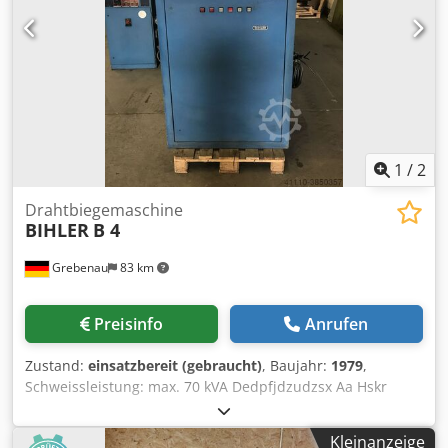
1
/
2
Drahtbiegemaschine
BIHLER
B 4
Grebenau
83 km
Preisinfo
Anrufen
Zustand:
einsatzbereit (gebraucht)
, Baujahr:
1979
,
Schweissleistung: max. 70 kVA Dedpfjdzudzsx Aa Hskr
Kleinanzeige