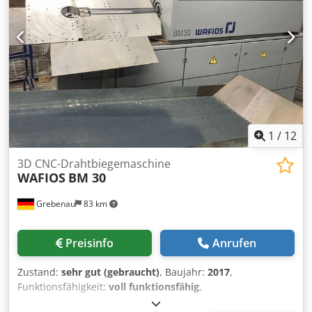
1
/
12
3D CNC-Drahtbiegemaschine
WAFIOS
BM 30
Grebenau
83 km
Preisinfo
Anrufen
Zustand:
sehr gut (gebraucht)
, Baujahr:
2017
,
Funktionsfähigkeit:
voll funktionsfähig
,
Drahtdurchmesserbereich: 2.0 - 6,0 mm Einzugslänge :