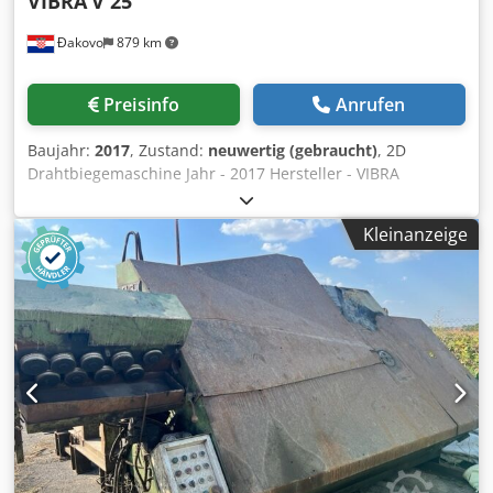
VIBRA
V 25
Đakovo
879 km
Preisinfo
Anrufen
Baujahr:
2017
, Zustand:
neuwertig (gebraucht)
, 2D
Drahtbiegemaschine Jahr - 2017 Hersteller - VIBRA
Dkjdpfxemqk Tps Aa Her Drahtdurchmesser - 1-4 mm
Kapazität - 30Stücke/ min Leistung - 3,5 kw
Kleinanzeige