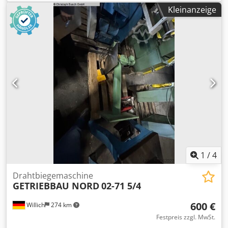
Drahtbiegemaschine. Die Maschine verfügt über eine
Kleinanzeige
Presskraft von 12 Tonnen und einen 15 kW Servomotor.
Damit ermöglicht sie einen präzisen Betrieb für Drähte mit
einem Durchmesser von 6–16 mm. Die Anlage wird mit
Werkzeugen geliefert, die für die Herstellung von
Rohrschellen geeignet sind. Mit weiteren Werkzeugen
können verschiedenste Draht- und Bandmaterialien
gebogen werden. Sie wurde nie für die Serienproduktion
genutzt – es wurden lediglich einige Teststücke
angefertigt. Verkauf wegen Projektstornierung. Das
Angebot umfasst die 6 Werkzeuge, die Presse sowie die
passende Mutterschweißmaschine. Die aktuellen
Werkzeugdimensionen: Djdpfx Aasxuhd De Hjkr • 40-44 •
48-54 • 55-59 • 60-66 • 68-73 • 75-80
1
/
4
Drahtbiegemaschine
GETRIEBBAU NORD
02-71 5/4
600 €
Willich
274 km
Festpreis zzgl. MwSt.