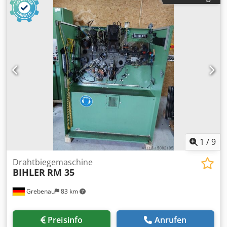
1
/
9
Drahtbiegemaschine
BIHLER
RM 35
Grebenau
83 km
Preisinfo
Anrufen