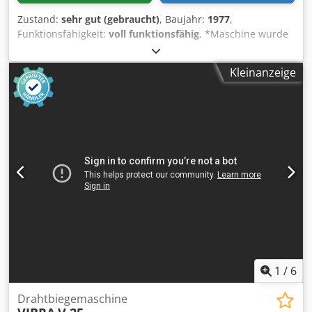
Zustand:
sehr gut (gebraucht)
, Baujahr:
1977
,
Funktionsfähigkeit:
voll funktionsfähig
, *Maschine wurde
in 1997 durch BIHLER überholt* Aussattung: 1 Stück
Zangeneinzug rechts 1 Stück Zangeneinzug links 1 Stück
Kleinanzeige
Exzenterpresse 70 kN 1 Stück Nockenpresse 3 Stück
Normal-Schlittenaggregate 2 Stück Schmal-
Schlittenaggregat 1 Stück Steuerwelle Arbeitsbereich:
Drahtstärkebereich: 0,5 - 3,5 mm Bandbreite: bis 32 mm
Einzugslänge: bis 170 mm Leistung: bis 250/min.
Djdpfxerpk Axo Aa Hskr
1
/
6
Drahtbiegemaschine