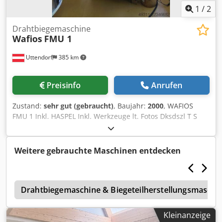
1
/
2
Drahtbiegemaschine
Wafios
FMU 1
Uttendorf
385 km
Preisinfo
Anrufen
Zustand:
sehr gut (gebraucht)
, Baujahr:
2000
, WAFIOS
FMU 1 Inkl. HASPEL Inkl. Werkzeuge lt. Fotos Dksdszl T S
Ispfx Aa Hsr MAschine ist unter Strom und kann nach
Absaprache besichtigt werden
Weitere gebrauchte Maschinen entdecken
n
Drahtbiegemaschine & Biegeteilherstellungsmaschi
Kleinanzeige