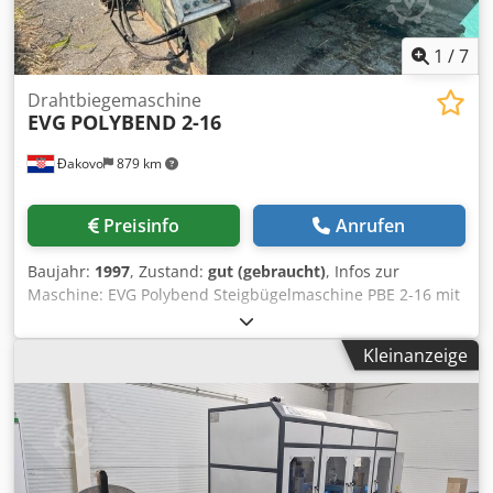
1
/
7
Drahtbiegemaschine
EVG
POLYBEND 2-16
Đakovo
879 km
Preisinfo
Anrufen
Baujahr:
1997
, Zustand:
gut (gebraucht)
, Infos zur
Maschine: EVG Polybend Steigbügelmaschine PBE 2-16 mit
2 Pay offs - Baujahr 1997 kommt mit einer komplett neuen
Steuereinheit - original EVG Einzeldraht: 6 -16 mm
Kleinanzeige
Doppellitze: 6 -12 mm Spannung 400 Volt 50 Hz Dkodpsn
Ut A Sjfx Aa Hsr 30 Kw Produktionsjahr: 1997