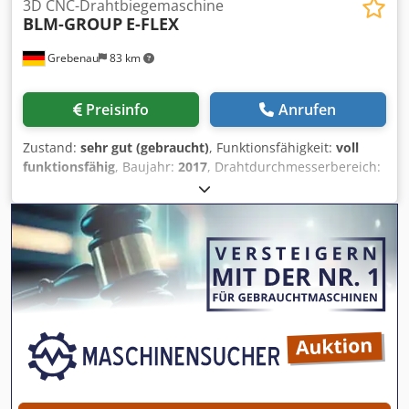
3D CNC-Drahtbiegemaschine
BLM-GROUP
E-FLEX
Grebenau
83 km
Preisinfo
Anrufen
Zustand:
sehr gut (gebraucht)
, Funktionsfähigkeit:
voll
funktionsfähig
, Baujahr:
2017
, Drahtdurchmesserbereich:
2.0 - 10,0 mm Einzugslänge : unbegrenzt CNC-Achsen: 5
Biegewinkel: 0,1 - 240° Rückschlaglänge: max. 600 mm
Gewicht: 2.400 Kg. mit Anfaseinheit komplett mit
angetriebenem Drahthaspel Dksdoy Ehrfspfx Aa Hjr
Haspeldurchmesser: 1.500 mm Tragfähigkeit: 1.500 Kg.