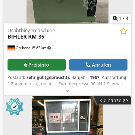
1
/
4
Drahtbiegemaschine
BIHLER
RM 35
Grebenau
83 km
Preisinfo
Anrufen
Zustand:
sehr gut (gebraucht)
, Baujahr:
1967
, Ausstattung:
1 Zangeneinzug rechts 1 Exzenterpresse 90 kN 2 Schmal-
Schmalschlittenaggregate Dkodpfx Aaspq H Ups Hsr 3
Normal-Schlittenaggregate Arbeitsbereich:
Kleinanzeige
Drahtstärkebereich: 0,5 - 3,5 mm Bandbreite: bis 32 mm
Einzugslänge: bis 170 mm Leistung: bis 250/min.