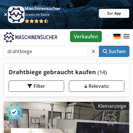
Maschinensucher
Zur App
Gratis im Store
Verkaufen
Suchen
Drahtbiege gebraucht kaufen
(14)
Filter
Relevanz
Kleinanzeige