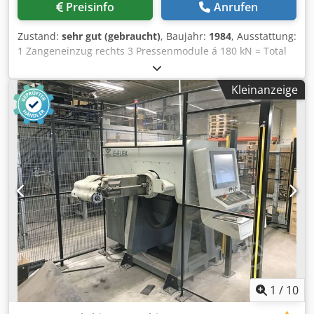
Preisinfo
Anrufen
Zustand:
sehr gut (gebraucht)
, Baujahr:
1984
, Ausstattung:
1 Zangeneinzug rechts 3 Pressenmodule á 180 kN = Total
540 kN. Dkjdpfx Aaema S Nrs Hor 4 Normal-
Schlittenaggregate 1 Schmal-Schlittenaggregate
Kleinanzeige
Arbeitsbereich: Drahtstärkebereich: bis 10 mm Bandbreite:
bis 100 mm Einzugslänge: bis 250 mm Leistung: bis
135/min
1
/
10