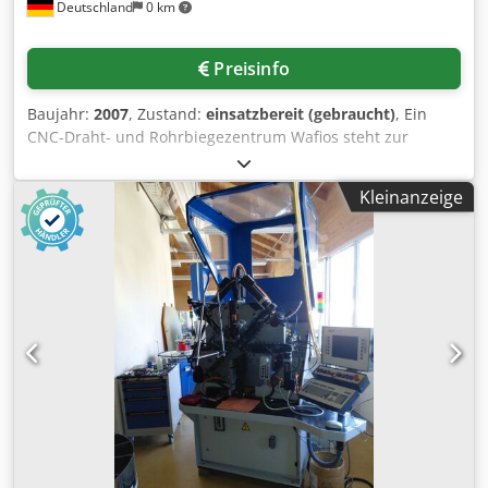
Deutschland
0 km
Preisinfo
Baujahr:
2007
, Zustand:
einsatzbereit (gebraucht)
, Ein
CNC-Draht- und Rohrbiegezentrum Wafios steht zur
Verfügung. Achsen: 9, Drahtdurchmesserbereich: 1,5mm-
8mm, Rohrdurchmesserbereich: 3mm-10mm, Werkzeuge
Kleinanzeige
Draht: 2,5mm/4mm/5mm, Werkzeuge Rohr: 6×1mm,
Einzugsgeschwindigkeit: 120m/min, Einzugswalzenpaare:
3, Biegekopf-Querhub min./max.: -200mm/200mm,
Biegekopf-Hub min./max.: -120mm/25mm, Biegekopf-
Orientierung: 0°/30°, Rückschlaglängenbereich: 400mm-
1300mm, Biegemoment: 520Nm, Stauchkraft: 10kN.
Maschinendimensionen X/Y/Z: ca.
3500mm/1800mm/2300mm, Gewicht: ca. 5800kg.
Dokumentation vorhanden. Eine Besichtigung vor Ort ist
möglich. Dkjdezka Nwopfx Aa Hjr