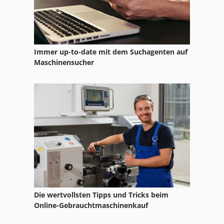
Diebold
Draht Bandbiegemaschine
Immer up-to-date mit dem Suchagenten auf
Drahterodier
Maschinensucher
Drahterodiermaschine
Drahthaspel
Drahtmaschine
Drahtricht
Drahtrichtmaschine
Drahtvorschub
Die wertvollsten Tipps und Tricks beim
Drahtwickelmaschine
Online-Gebrauchtmaschinenkauf
Schweissdraht