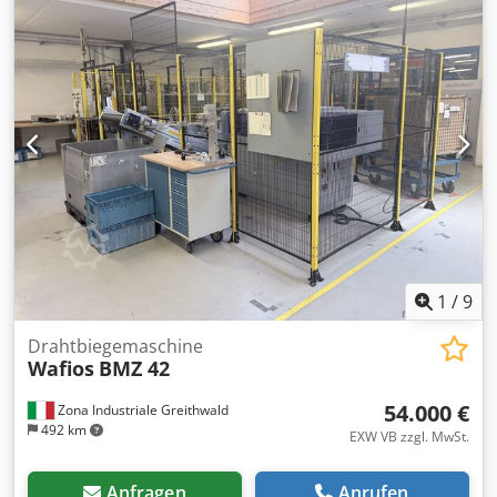
1
/
9
Drahtbiegemaschine
Wafios
BMZ 42
54.000 €
Zona Industriale Greithwald
492 km
EXW VB zzgl. MwSt.
Anfragen
Anrufen