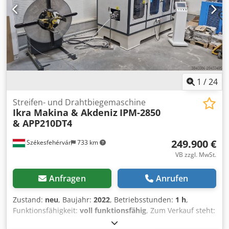
1
/
24
Streifen- und Drahtbiegemaschine
Ikra Makina & Akdeniz
IPM-2850
& APP210DT4
249.900 €
Székesfehérvár
733 km
VB zzgl. MwSt.
Anfragen
Anrufen
Zustand:
neu
, Baujahr:
2022
, Betriebsstunden:
1 h
,
Funktionsfähigkeit:
voll funktionsfähig
, Zum Verkauf steht:
İkra Makina IPM 2850 automatische Band- und