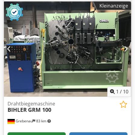
unbegrenzt komplett mit angetriebenem Drahthaspel
Kleinanzeige
WAFIOS H 3 Dedpjy Ehpwsfx Aa Hokr Haspeldurchmesser:
1.600 mm Tragfähigkeit: 1.500 Kg.
1
/
10
Drahtbiegemaschine
BIHLER
GRM 100
Grebenau
83 km