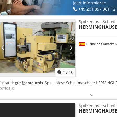
Jetzt informieren
+49 201 857 861 12
Spitzenlose Schlei
HERMINGHAUS
Fuente de Cantos
1
1
/
10
Zustand:
gut (gebraucht)
, Spitzenlose Schleifmaschine HERMINGH
Ddfecajk
Spitzenlose Schlei
HERMINGHAUS