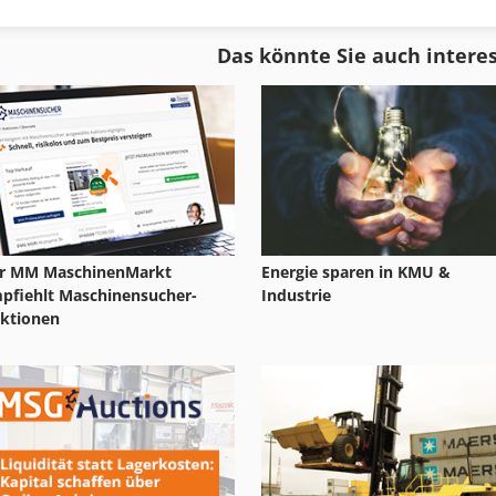
Hensel
Hermle U 1130
Das könnte Sie auch intere
Herborn Breitenbach
Hermle Uwf
Herkules
Hestika
r MM MaschinenMarkt
Energie sparen in KMU &
pfiehlt Maschinensucher-
Industrie
ktionen