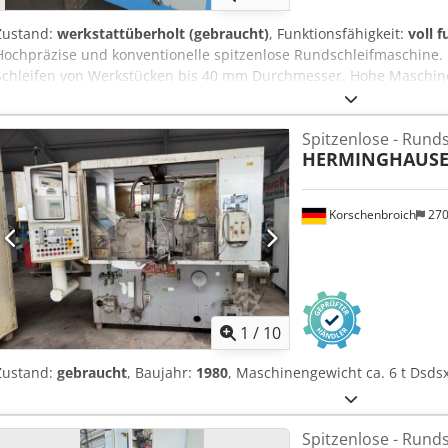
Zustand:
werkstattüberholt (gebraucht)
, Funktionsfähigkeit:
voll 
Hochpräzise und konventionelle spitzenlose Rundschleifmaschine.
Schleifen von Werkstücken bis 40 mm Durchmesser. Hohe Maschinen
robustes Gussbett und hydrodynamische Segmentbackenlagerung. 
Zugänglichkeit zu allen wichtigen Funktionen. Schnelle und einfac
Spitzenlose - Rund
Werkstücke und Materialien. Überholung Juli 2026 Werkstück-Ø 0,5
HERMINGHAUS
Schleifscheibenmaße (DxBxd) 290 x 100 x 150 mm Regelscheibenma
Gesamtgewicht 1.200 Kg Gesamtleistung 5,5 Kw / 400 V / 50 Hz
Korschenbroich
27
1
/
10
Zustand:
gebraucht
, Baujahr:
1980
, Maschinengewicht ca. 6 t Dsds
Spitzenlose - Rund