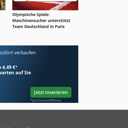
Olympische Spiele:
Maschinensucher unterstützt
Team Deutschland in Paris
ofort verkaufen
b 4,49 €
*
arten auf Sie
Jetzt inserieren
*pro Inserat/Monat