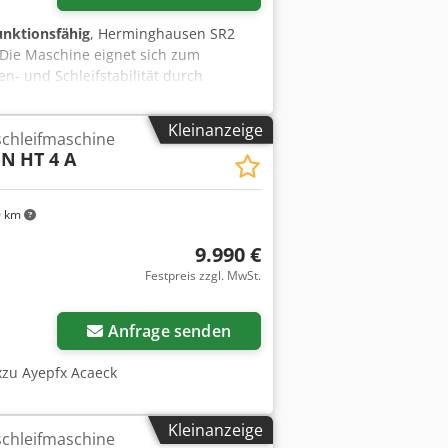
funktionsfähig
, Herminghausen SR2
 Die Maschine eignet sich zum
- und Schleifstabilität durch
Durch niedrige Bauhöhe sehr gute
he Umrüstbarkeit für unterschiedliche
Kleinanzeige
schleifmaschine
 - 40 mm Djdozpf H Sjpfx Acaeck
EN
HT 4 A
ße (DxBxd) 200 x 100 x 120 mm
0 km
9.990 €
Festpreis zzgl. MwSt.
Anfrage senden
xzu Ayepfx Acaeck
Kleinanzeige
schleifmaschine