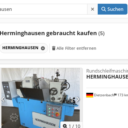
Suchen
Herminghausen gebraucht kaufen
(5)
HERMINGHAUSEN
Alle Filter entfernen
Rundschleifmaschin
HERMINGHAUS
Dietzenbach
173 k
1
/
10