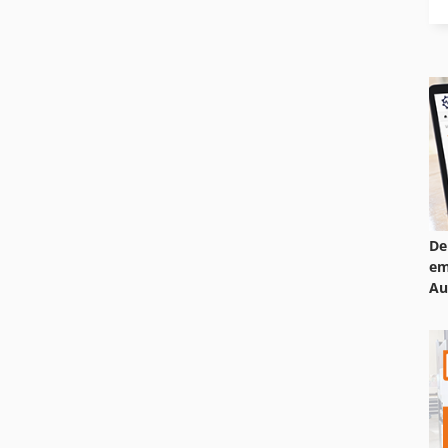
De
em
Au