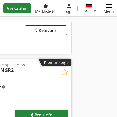
Verkaufen
Sprache
Merkliste
(0)
Login
Menü
Relevanz
Kleinanzeige
e spitzenlos
EN
SR2
m
Preisinfo