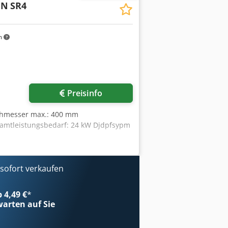
EN
SR4
m
Preisinfo
rchmesser max.: 400 mm
samtleistungsbedarf: 24 kW Djdpfsypm
ofort verkaufen
b 4,49 €
*
arten auf Sie