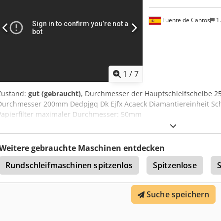
Fuente de Cantos
1
1
/
7
Zustand:
gut (gebraucht)
, Durchmesser der Hauptschleifscheibe 25
Durchmesser 200mm Dedpjgq Dk Ejfx Acaeck Diamantiereinheit Sch
Papierfilter maximaler Durchmesser: 50mm
Weitere gebrauchte Maschinen entdecken
Rundschleifmaschinen spitzenlos
Spitzenlose
Suche speichern