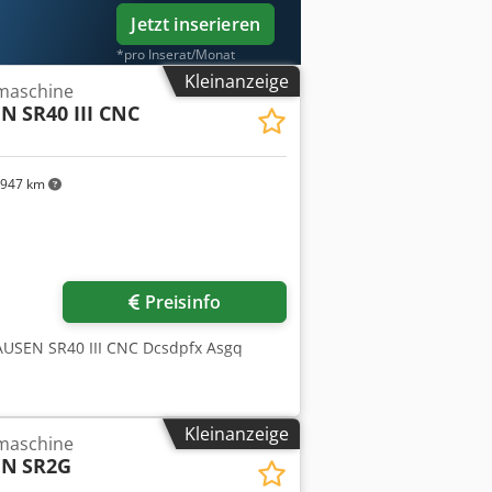
Jetzt inserieren
*pro Inserat/Monat
Kleinanzeige
fmaschine
EN
SR40 III CNC
.947 km
Preisinfo
AUSEN SR40 III CNC Dcsdpfx Asgq
Kleinanzeige
fmaschine
EN
SR2G