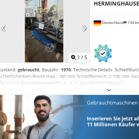
HERMINGHAUS
Deutschland
134 k
1
/
5
Zustand:
gebraucht
, Baujahr:
1970
, Technische Details: Schleifdu
Schleifscheiben-Breite max.: 180 mm Schleifbereich: 2-100 mm Ge
Ifsx Acajck Maschinengewicht ca.: 3,2 t Aus Ventilfertigung *
Gebrauchtmaschinen s
Inserieren Sie jetzt a
11 Millionen
Käufer w