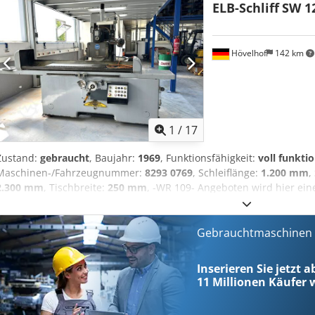
ELB-Schliff
SW 12
m/min. Maschinenhauptmasse: L 6.150 X B 3.900 X H 2.550 mm Gewi
500 mm Sonstiges/Merkmale: - V-- und Flachführung - Vorschübe Se
Afoznclvstjk - über AC-Motor und Kugelumlaufspindel - Linearführ
Y –Achse - inkremental Drehgeber für Z- und X-Achse Die Maschin
Hövelhof
142 km
Solingen. Eine Besichtigung unter Strom kann nach Absprache bis 
1
/
17
Zustand:
gebraucht
, Baujahr:
1969
, Funktionsfähigkeit:
voll funkti
Maschinen-/Fahrzeugnummer:
8293 0769
, Schleiflänge:
1.200 mm
,
2.300 mm
, Tischbreite:
250 mm
, -WR 109- Angeboten wird hier eine
Schleifmaschine. Dcedpjznb Sbjfx Aftjk Die Maschine ist in einem g
Die Flachschleifmaschine verfügt über einen hydraulischen Tisch.
ca. 1200 mm x 300 mm Aufspannfläche: 2300 mm x 250 mm max. Arb
Gebrauchtmaschinen s
400 mm max. Arbeitshöhe bei gebrauchter Schleifscheibe: 400 m
Drehzahl Spindelmotor: 1440 U/min Drehzahl Hydraulikmotor: 142
Inserieren Sie jetzt a
U/min Die Maschine steht aktuell in einem Außenlager nahe Soling
11 Millionen
Käufer w
können nach Absprache bis zum 31.07.2026 durchgeführt werden.