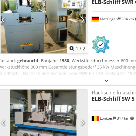
ELB-Schliff
SWR 
Metzingen
304 km
1
/
2
Zustand:
gebraucht
, Baujahr:
1980
, Werkstückdurchmesser 600 mm
Werkstückhöhe 300 mm Gesamtleistungsbedarf 35 kW Maschinengewi
Rundtisch - Flachschleifmaschine Type SWR 60 T NC-K Baujahr 1980
Schleifbereich . 600 mm Tisch-durchm. / Magnetplatte-Ø 600 mm Ti
U/Min. Schwing - durchm. ca. 800 mm max. Schleifhöhe über Mag
Flachschleifmaschi
Schleifkopfes 220 mm Querbewegung des Schleifschlittens 320 mm
ELB-Schliff
SW 5 
Vertikalzustellung automatisch 0,01 - 0,2 mm/Hub Schleifspindel-Dre
2.400 U/min Schleifscheiben-druchm. max. 400 x 120 x 76 mm Schle
Gesamtantrieb 35 kW - 380 V - 50 Hz Gewicht 4.500 kg Zubehör / So
Maschine mit der Einstellmöglichkeit für die stufenlose Schleifspin
Lontzen
317 km
analoger Anzeige der Schnittgeschwindigkeit in m/sec. Und auch 
Tischdrehzahl, stfl. Querhubgeschwindigkeit d. Schleifschlittens, u