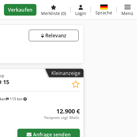
Verkaufen
Sprache
Merkliste
(0)
Login
Menü
Relevanz
Kleinanzeige
ne
 15
nken
115 km
12.900 €
Festpreis zzgl. MwSt.
Anfrage senden