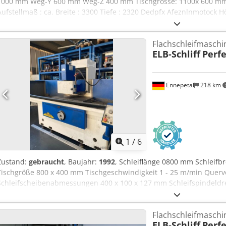
1000 mm Weg-Y 600 mm Weg-Z 400 mm Tischgrösse: 1100x 600 mm S
Aufstellmaß : ca. Breite : 3300 Tiefe : 2320 Dedpfx Afeznlnmotock 
Flachschleifmaschin
ELB-Schliff
Perfe
Ennepetal
218 km
1
/
6
Zustand:
gebraucht
, Baujahr:
1992
, Schleiflänge 0800 mm Schleif
Tischgröße 800 x 400 mm Tischgeschwindigkeit 1 - 25 m/min Quer
Schleifscheibenabmessungen 400 x 100 x 127 mm Schleifspindeldr
Gesamtleistungsbedarf 10 kW Spannung 380 V Maschinengewicht ca.
ist mit Kühlmittelanlage, auto. Vertikalzustellung, Abziehvorricht
Flachschleifmaschi
altersbedingt unzuverlässig !
ELB-Schliff
Perfe