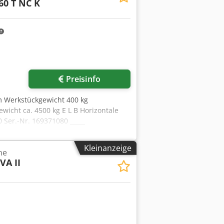
60 T NC K
Mehr Bilder anfragen
Preisinfo
 Werkstückgewicht 400 kg
cht ca. 4500 kg E L B Horizontale
 Ser.-Nr. 169371080 _____
schdrehzahl stufenlos regelbar 20 - 80
net ca. 300 mm Senkrechbewegung des
Kleinanzeige
ne
 Tischbelastung max. 400 kg
VA II
hzahlen stfl. regelbar bis 1.000 -
ifspindel-Antrieb ca. max. 28 kW
nderausstattung " Schaltpult an der
deldrehzahl (Potentiometer) mit
Ampere-Anzeige stufenlose
nd stufenlose vertikale Zustellung der