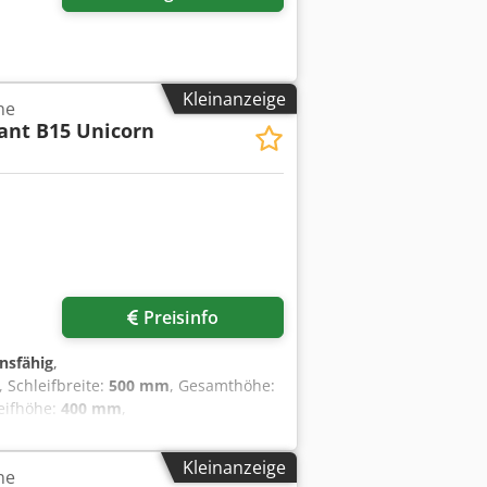
Kleinanzeige
ne
iant B15 Unicorn
Preisinfo
onsfähig
,
, Schleifbreite:
500 mm
, Gesamthöhe:
leifhöhe:
400 mm
,
ird hier eine gebrauchte Elb Schliff
 X 400 mm Schleifscheibe : 400 X 100 X
Kleinanzeige
ne
vorschub (X) hydraulisch 1 – 25