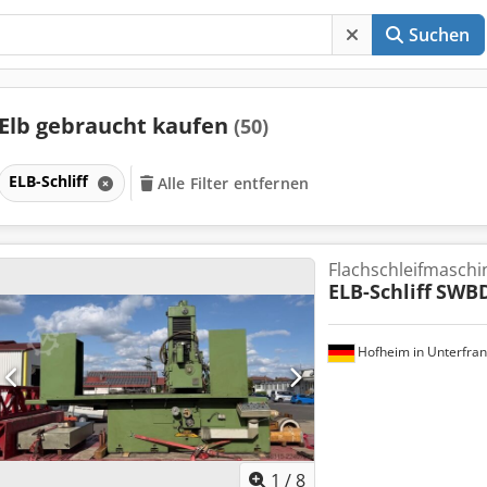
Suchen
Elb gebraucht kaufen
(50)
ELB-Schliff
Alle Filter entfernen
Flachschleifmaschi
ELB-Schliff
SWBD
Hofheim in Unterfra
1
/
8