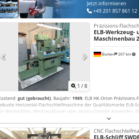
Jetzt informieren
+49 201 857 861 12
Präzisions-Flachsc
ELB-Werkzeug- u
Maschinenbau
Borken
267 km
1
/
8
Zustand:
gut (gebraucht)
, Baujahr:
1989
, ELB HK-Orion Präzisions
robuste Horizontal-Flachschleifmaschine der Qualitätsmarke ELB-Sch
für Werkstätten, Werkzeugbauer oder anspruchsvolle Anwender, di
Planschleifen benötigen. Ausstattung & Zustand: Elektromagnetisch
inklusive der dazugehörigen 130V-Gleichstromsteuerung über das B
CNC Flachschleifm
Separates, externes Absetzbecken inklusive funktionstüchtiger Kü
ELB-Schliff
SWDE
Bedienung: Übersichtliches, schwenkbares Bedienpult für die St