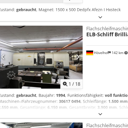
Zustand:
gebraucht
, Magnet: 1500 x 500 Dedpfx Afezn I Hxsteck
Flachschleifmaschi
ELB-Schliff
Brill
Hövelhof
142 km
1
/
18
Zustand:
gebraucht
, Baujahr:
1994
, Funktionsfähigkeit:
voll funkti
Maschinen-/Fahrzeugnummer:
30617 0494
, Schleiflänge:
1.500 mm
2.550 mm
, Gesamtlänge:
6.150 mm
, Gesamtbreite:
3.900 mm
, Sch
Vorschubgeschwindigkeit X-Achse:
25 m/min
, -WR 110- Angeboten w
Brilliant B15 Unicorn. Technische Daten: Schleifbereich :1500 X 500
Flachschleifmaschi
127 mm Baujahr : 1994 Schleifspindel 15 KW 1500 – 3500 RPM Tisch