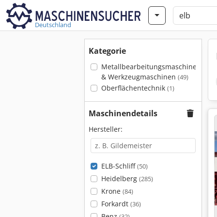
Deutschland
Kategorie
Metallbearbeitungsmaschinen
& Werkzeugmaschinen
(49)
Oberflächentechnik
(1)
Maschinendetails
Hersteller:
ELB-Schliff
(50)
Heidelberg
(285)
Krone
(84)
Forkardt
(36)
Benz
(32)