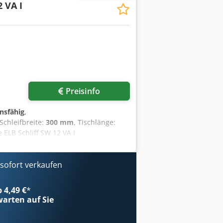
 VA I
cht: 6.700 Kg Magnetplatte 1500 x
nkrecht (Y) und Quer (Z) Dcsdpfx
ungen - inkremental Glasmaßstäbe für
e steht in einem Außenlager nahe
zum 31.07.2026 erfolgen.
Preisinfo
onsfähig
,
 Schleifbreite:
300 mm
, Tischlänge:
 ELB Schliff SW 12 VA I
uten Zustand und voll funktionsfähig.
 Technische Daten: Magnetspannplatte:
eitshöhe bei neuer Schleifscheibe:
ofort verkaufen
m Schleifscheibendurchmesser: 300 mm
0 U/min Drehzahl Querschubmotor: 930
b 4,49 €
*
en. Besichtigungstermine unter Strom
arten auf Sie