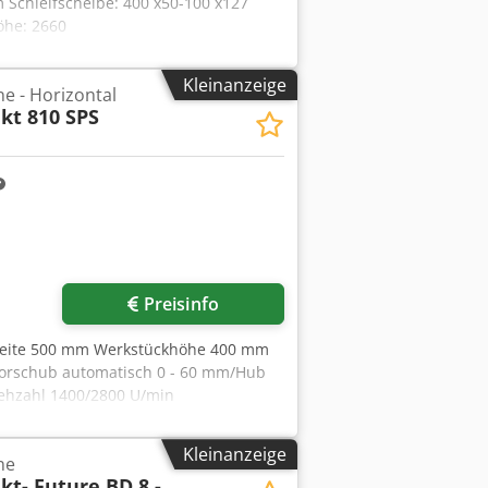
chleifscheibe: 400 x50-100 x127
Höhe: 2660
Kleinanzeige
e - Horizontal
kt 810 SPS
Preisinfo
breite 500 mm Werkstückhöhe 400 mm
vorschub automatisch 0 - 60 mm/Hub
ehzahl 1400/2800 U/min
 6 t Dcjdpfjwgnz Ajx Aftok Maschine
ung und Steinaufnahmen. Steuerung ist
Kleinanzeige
ne
kt- Future BD 8 -