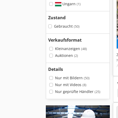
Ungarn
(1)
Zustand
Gebraucht
(50)
Verkaufsformat
Kleinanzeigen
(48)
Auktionen
(2)
Details
Nur mit Bildern
(50)
Nur mit Videos
(8)
Nur geprüfte Händler
(25)
Aba
Chevalier
Zyklendrehmaschine Chevalier