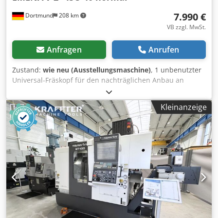
7.990 €
Dortmund
208 km
VB zzgl. MwSt.
Anfragen
Anrufen
Zustand:
wie neu (Ausstellungsmaschine)
, 1 unbenutzter
Universal-Fräskopf für den nachträglichen Anbau an
konventionellen, NC- oder CNC-Fräsmaschinen oder
Bohrwerken jeglicher Art, System "HURON" über 2 Ebenen
Kleinanzeige
schwenkbar, jeder Winkel einstellbar Aufnahme ISO 40
Ausladung ca. 360 mm ausgelegte Antriebsleistung 10 PS
max. Drehzahl 1800 U/min Gewicht ca. 82 kg Zubehör /
Besondere Merkmale: Dsdpfxjdbny Ej Abgjkr •
Werkzeugklemmung manuell • Die Hauptspindel und alle
Wellen und Eingriffe sind aus einsatzgehärtetem und
getemperten Chrom-Nickel gefertigt • 2 zueinander
drehbare Achsen, dadurch ist jeder Einstellwinkel möglich!
System „HURON“ • konische Eingriffe sind nach dem
„KLINGELNBERG“-System geschliffen • Die Wälzlager der
Hauptspindel bestehen aus konischen