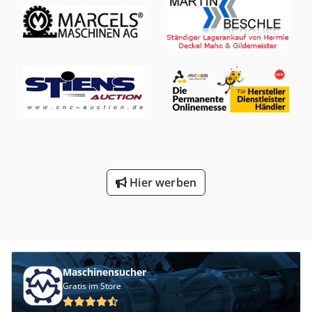
3926ä
Hier werben
Maschinensucher
Gratis im Store