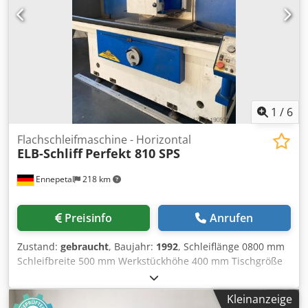
Interface für Stangenlademagazin - autom. Teilefänger -
verstärkte Kühlmittelpumpe - 8 St. feststehende
Werkzeughalter - 2 St. angetriebene Werkzeughalter
1
/
6
Flachschleifmaschine - Horizontal
ELB-Schliff
Perfekt 810 SPS
Ennepetal
218 km
Preisinfo
Anrufen
Zustand:
gebraucht
, Baujahr:
1992
, Schleiflänge 0800 mm
Schleifbreite 500 mm Werkstückhöhe 400 mm Tischgröße
800 x 400 mm Tischgeschwindigkeit 1 - 25 m/min Dedpfx
Aowgnz Aobgekr Quervorschub automatisch 0 - 60
Kleinanzeige
mm/Hub Schleifscheibenabmessungen 400 x 100 x 127