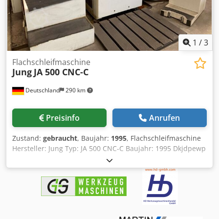
1
/
3
Flachschleifmaschine
Jung
JA 500 CNC-C
Deutschland
290 km
Preisinfo
Anrufen
Zustand:
gebraucht
, Baujahr:
1995
, Flachschleifmaschine
Hersteller: Jung Typ: JA 500 CNC-C Baujahr: 1995 Dkjdpewp
E Rgsfx Abgsr Überholt in: 2003 Schleiflänge: 500 mm
Schleifbreite: 200 mm Werkstückhöhe max.: 250 mm
Tischdimensionen X/Y: 600 mm / 200 mm
Schleifscheibendurchmesser: 225 mm
Schleifscheibenbreite: 25 mm Schleifscheibenbohrung: 51
mm Drehzahl: 4.200 U/min Maschinengewicht: ca. 2.500 kg