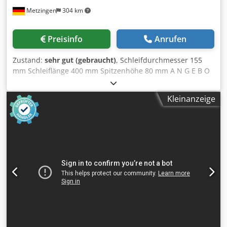
Metzingen
304 km
Preisinfo
Anrufen
Zustand:
sehr gut (gebraucht)
, Schleifdurchmesser 155
mm Schleiflänge 400 mm Spitzenhöhe 80 mm A N G E B O
T Wir können Ihnen ab Lager, Irrtum und Zwischenverkauf
vorbehalten, unverbindlich anbieten : STUDER (CH)
Kleinanzeige
Universal Präzisions Außen- & Innen-Rundschleifmaschine
Type S 20-12 Baujahr Spitzenhöhe/Schleif-Ø 80 / 160 mm
Spitzenweite/Schleiflänge 400 / 420 mm Innen-Schleif-Ø
mm Werkstück-Gewicht fliegend / zwischen Spitzen 5 / 20
kg Tisch-Geschwindigkeit 0,1 – 3,5 m/min Kleinster aut.
Weg 1 mm Tisch schwenkbar max. 30 ° Schleifspindelstock
Verstellweg, max 170 mm Schnell-Verfahrweg 30 mm
Einstechtiefe, max. 1,9 mm/Ø Vorschub 0,001 – 0,04 mm/Ø
Schwenkbar (nach rechts) 15 / 30 ° Schleifscheibenmaß:
Bohrung x Breite x Æ 127 x 30 x 300 mm Innenschleif-
Vorrichtung, aufgebaut mm Werkstückspindelstock
Aufnahmekonus MK 2 Drehzahlen 60 – 1.200 U/min