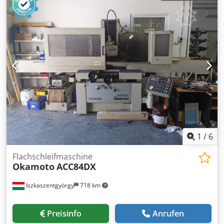
mm Schleifspindeldrehzahl 1400/2800 U/min
Gesamtleistungsbedarf 10 kW Spannung 380 V
Maschinengewicht ca. 6 t Maschine ist mit
Kühlmittelanlage, auto. Vertikalzustellung,
Abziehvorrichtung und Steinaufnahmen. Steuerung ist
altersbedingt unzuverlässig !
1
/
6
Flachschleifmaschine
Okamoto
ACC84DX
Iszkaszentgyörgy
718 km
Preisinfo
Anrufen