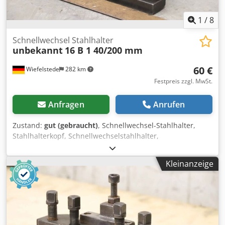
1
/
8
Schnellwechsel Stahlhalter
unbekannt
16 B 1 40/200 mm
60 €
Wiefelstede
282 km
Festpreis zzgl. MwSt.
Anfragen
Anrufen
Zustand:
gut (gebraucht)
, Schnellwechsel-Stahlhalter,
Stahlhalterkopf, Schnellwechselstahlhalter,
Schnellwechsel-Bohrstahlhalter, Schnellwechsel-
Bohrstangenhalter, Schnellwechsel-Drehstahlhalter -
Kleinanzeige
Schnellwechsel-Drehstahlhalter: 16 B 1 -
Aufnahmeabmessungen: siehe Fotos -Einspannhöhe: 40
mm -Auflagelänge: 200 mm -Anzahl: 2x Halter vorhanden -
Preis: pro Stück -Abmessungen: 200/65/H150 mm -Gewicht:
3,6 kg/Stück Dodpfx Aepk Iqhelceck