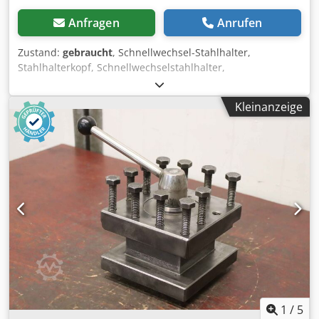
Anfragen
Anrufen
Zustand:
gebraucht
, Schnellwechsel-Stahlhalter,
Stahlhalterkopf, Schnellwechselstahlhalter,
Schnellwechsel-Bohrstahlhalter, Schnellwechsel-
Bohrstangenhalter, Schnellwechsel-Drehstahlhalter
Kleinanzeige
Dedpfegqyl Uex Alcjck -Schnellwechsel-Drehstahlhalter: DB
2001 -Aufnahmeabmessungen: siehe Fotos -
Einspannhöhe: 60 mm -Auflagelänge: 220 mm -Anzahl: 2x
Halter vorhanden -Preis: pro Stück -Abmessungen:
220/95/H180 mm -Gewicht: 9,3 kg/Stück
1
/
5