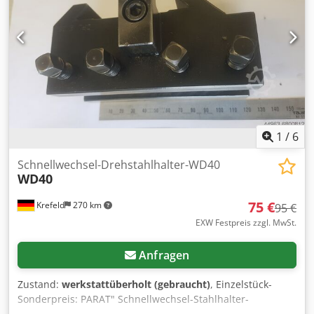
1
/
6
Schnellwechsel-Drehstahlhalter-WD40
WD40
75 €
Krefeld
270 km
95 €
EXW Festpreis zzgl. MwSt.
Anfragen
Zustand:
werkstattüberholt (gebraucht)
, Einzelstück-
Sonderpreis: PARAT" Schnellwechsel-Stahlhalter-
Aufnahmen haben eine hohe Positionsgenauigkeit und