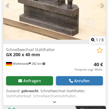
1
/
8
Schnellwechsel Stahlhalter
GK
200 x 40 mm
40 €
Wiefelstede
282 km
Festpreis zzgl. MwSt.
Anfragen
Anrufen
Zustand:
gebraucht
, Schnellwechsel-Stahlhalter,
Stahlhalterkopf, Schnellwechselstahlhalter,
Schnellwechsel-Bohrstahlhalter, Schnellwechsel-
Bohrstangenhalter, Schnellwechsel-Drehstahlhalter -