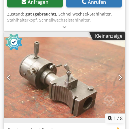
Anfragen
Anrufen
Zustand:
gut (gebraucht)
, Schnellwechsel-Stahlhalter,
Stahlhalterkopf, Schnellwechselstahlhalter,
Schnellwechsel-Bohrstahlhalter, Schnellwechsel-
Bohrstangenhalter, Schnellwechsel-Drehstahlhalter
Kleinanzeige
Djdexdicaopfx Alcsck -Schnellwechsel Stahlhalter:
Schnellwechsel-Drehstahlhalter -Aufnahmeabmessungen:
siehe Fotos -Einspannhöhe: 50 mm -Auflagelänge: 230 mm
-Anzahl: 1x Halter vorhanden -Abmessungen: 230/85/H150
mm -Gewicht: 6,7 kg
1
/
8