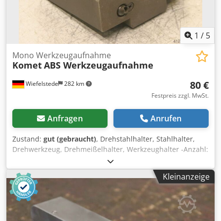
1
/
5
Mono Werkzeugaufnahme
Komet
ABS Werkzeugaufnahme
80 €
Wiefelstede
282 km
Festpreis zzgl. MwSt.
Anfragen
Anrufen
Zustand:
gut (gebraucht)
, Drehstahlhalter, Stahlhalter,
Drehwerkzeug, Drehmeißelhalter, Werkzeughalter -Anzahl:
1x Aufnahmen -Hersteller: Komet Dcedpfx Aob A Szhjlcek -
teilweise mit Wasserinnenkühlung -Gewicht: 12 kg
Kleinanzeige