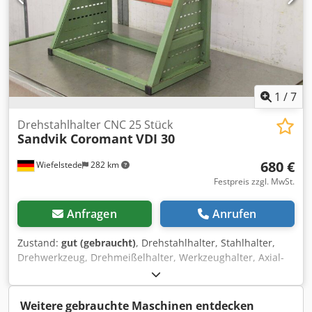
1
/
7
Drehstahlhalter CNC 25 Stück
Sandvik Coromant
VDI 30
680 €
Wiefelstede
282 km
Festpreis zzgl. MwSt.
Anfragen
Anrufen
Zustand:
gut (gebraucht)
, Drehstahlhalter, Stahlhalter,
Drehwerkzeug, Drehmeißelhalter, Werkzeughalter, Axial-
Werkzeughalter, Stangengreifer, Gewindeschneidkopf,
Bohrstangenhalter -Anzahl: 25 Stück Drehwerkzeuge -
Aufnahme: Ø 30 mm -Verschiedene Typen: siehe Fotos,
Weitere gebrauchte Maschinen entdecken