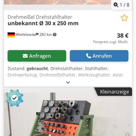
1
/
8
Drehmeißel Drehstahlhalter
unbekannt
Ø 30 x 250 mm
38 €
Wiefelstede
282 km
Festpreis zzgl. MwSt.
Anfragen
Anrufen
Zustand:
gebraucht
, Drehstahlhalter, Stahlhalter,
Drehwerkzeug, Drehmeißelhalter, Werkzeughalter, Axial-
Werkzeughalter, Wechselhalter, Drehmeissel-Halter,
Klemmhalter, Drehstahlhalter -Drehmeißel:
Kleinanzeige
Drehstahlhalter Werkzeughalter Dcsdpeu Npftefx Alcok -
Maße: siehe Fotos / techn. Zeichnung -Anzahl: 4x
Drehstahlhalter vorhanden -Preis: pro Stück -Abmessung:
Ø 30 x 250 mm -Gewicht: 1,1 kg