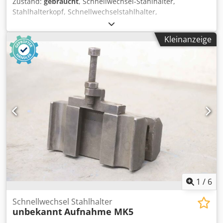
Zustand:
gebraucht
, Schnellwechsel-Stahlhalter,
Stahlhalterkopf, Schnellwechselstahlhalter,
Schnellwechsel-Bohrstahlhalter, Schnellwechsel-
Bohrstangenhalter, Schnellwechsel-Drehstahlhalter
Kleinanzeige
Dcsdsuypziepfx Alcjk -Schnellwechsel Stahlhalter:
Schnellwechsel-Bohrstangenhalter -
Aufnahmeabmessungen: siehe Fotos -Anzahl: 2x
Stahlhalter vorhanden -Preis: pro Stück -Abmessungen:
115/55/H130 mm -Gewicht: 1,5 kg/St.
1
/
6
Schnellwechsel Stahlhalter
unbekannt
Aufnahme MK5