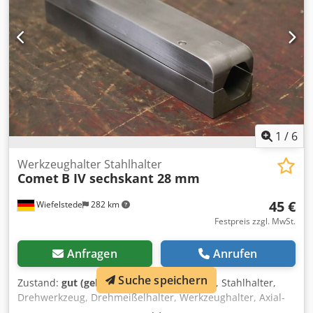
1
/
6
Werkzeughalter Stahlhalter
Comet
B IV sechskant 28 mm
45 €
Wiefelstede
282 km
Festpreis zzgl. MwSt.
Anfragen
Anrufen
Suche speichern
Zustand:
gut (gebraucht)
, Drehstahlhalter, Stahlhalter,
Drehwerkzeug, Drehmeißelhalter, Werkzeughalter, Axial-
Werkzeughalter, Wechselhalter, Drehmeissel-Halter,