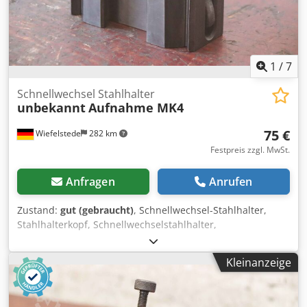
1
/
7
Schnellwechsel Stahlhalter
unbekannt
Aufnahme MK4
75 €
Wiefelstede
282 km
Festpreis zzgl. MwSt.
Anfragen
Anrufen
Zustand:
gut (gebraucht)
, Schnellwechsel-Stahlhalter,
Stahlhalterkopf, Schnellwechselstahlhalter,
Schnellwechsel-Bohrstahlhalter, Schnellwechsel-
Bohrstangenhalter, Schnellwechsel-Drehstahlhalter,
Kleinanzeige
Stahlhalter Dcedpfx Aljwa Rt Iscsk -Schnellwechsel
Stahlhalter: Schnellwechsel-Drehstahlhalter -
Aufnahmeabmessungen: siehe Fotos -