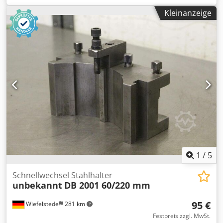
Bohrstangenhalter, Schnellwechsel-Drehstahlhalter -
Kleinanzeige
Schnellwechsel-Bohrstangenhalter: DB 2004 -
Aufnahmeabmessungen: siehe Fotos -Spanndurchmesser:
55 mm Dcedpfjgrlptex Alcsk -Spannlänge: 220 mm -
Abmessungen: 220/140/H130 mm -Gewicht: 9,2 kg
1
/
5
Schnellwechsel Stahlhalter
unbekannt
DB 2001 60/220 mm
95 €
Wiefelstede
281 km
Festpreis zzgl. MwSt.