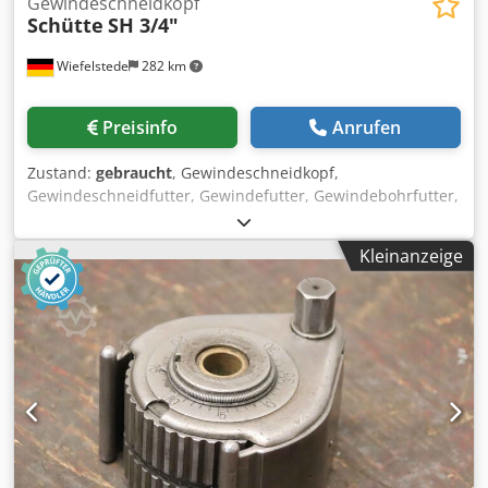
Gewindeschneidkopf
Schütte
SH 3/4"
Wiefelstede
282 km
Preisinfo
Anrufen
Zustand:
gebraucht
, Gewindeschneidkopf,
Gewindeschneidfutter, Gewindefutter, Gewindebohrfutter,
Fräswerkzeug, Gewindeschneidapparat -Hersteller: Alfred
H. Schütte, selbstöffnender Gewindeschneidkopf mit
Kleinanzeige
Schnellwechsel-Drehstahlhalter -Typ: SH 3/4" Dcsdou S
Tcfspfx Alcok -Schaft: Ø 40 mm -Abmessung: 265/130/H160
mm -Gewicht: 7,1 kg