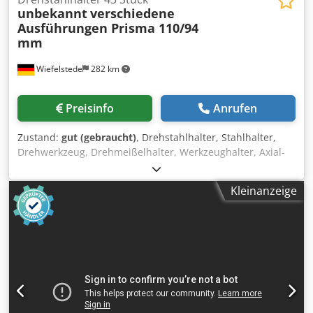
unbekannt
verschiedene
Ausführungen Prisma 110/94
mm
Wiefelstede
282 km
Preisinfo
Anrufen
Zustand:
gut (gebraucht)
, Drehstahlhalter, Stahlhalter,
Drehwerkzeug, Drehmeißelhalter, Werkzeughalter, Axial-
Werkzeughalter, Wechselhalter Dodpfxjp E Hz Ne Alcock -
Drehstahlhalter: Werkzeughalter 43 Stück -
Kleinanzeige
Werkzeugaufnahmen: verschiedene Ausführungen -
Einlegeprisma: 110/94 mm -Maße: siehe Fotos -
Verkauf/Preis: komplett -Transportabmessung:
1200/800/H200 mm -Gewicht: 450 kg