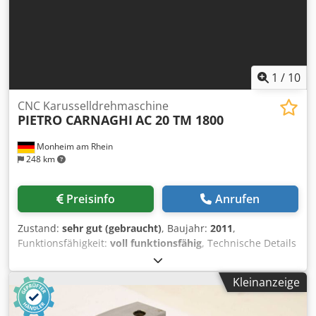
1
/
10
CNC Karusselldrehmaschine
PIETRO CARNAGHI
AC 20 TM 1800
Monheim am Rhein
248 km
Preisinfo
Anrufen
Zustand:
sehr gut (gebraucht)
, Baujahr:
2011
,
Funktionsfähigkeit:
voll funktionsfähig
, Technische Details
Planscheibendurchmesser 1800 mm Umlaufdurchmesser
2000 mm Drehhöhe 1270 / 1120 mm Steuerung SIEMENS
Kleinanzeige
840 D Werkstückgewicht max. 5000 kg Stößelabmessungen
250 x 250 mm Tischdrehzahlbereich 1 - 320 U/min