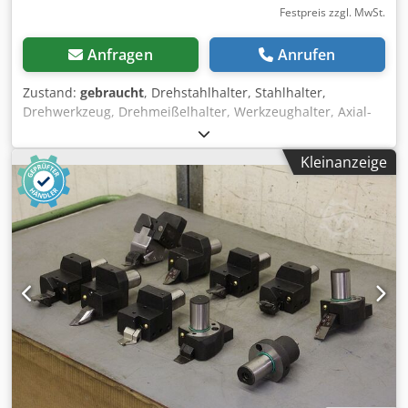
Festpreis zzgl. MwSt.
Anfragen
Anrufen
Zustand:
gebraucht
, Drehstahlhalter, Stahlhalter,
Drehwerkzeug, Drehmeißelhalter, Werkzeughalter, Axial-
Werkzeughalter, angetriebenes Werkzeug, Stangengreifer,
Gewindeschneidkopf -Hersteller: Sandvik, 17 Stück
Kleinanzeige
Drehwerkzeuge mit Werkzeugständer -Aufnahme: Ø 40
mm -Verschiedene Typen: siehe Fotos, weitere Bilder
zusendbar -Verkauf: wird nur komplett verkauft -
Abmessung ges.: 400/660/H500 mm Dcodpfx Asgl Dutjlcok -
Gewicht: 25,6 kg