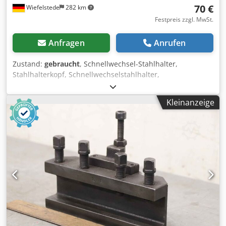
70 €
Wiefelstede
282 km
Festpreis zzgl. MwSt.
Anfragen
Anrufen
Zustand:
gebraucht
, Schnellwechsel-Stahlhalter,
Stahlhalterkopf, Schnellwechselstahlhalter,
Schnellwechsel-Bohrstahlhalter, Schnellwechsel-
Bohrstangenhalter, Schnellwechsel-Drehstahlhalter -
Kleinanzeige
Schnellwechsel-Bohrstangenhalter: MK5 Dcsdpfx
Ajqbycmslcjk -Aufnahmeabmessungen: siehe Fotos -
Abmessungen: 144/72/H155 mm -Gewicht: 2,9 kg