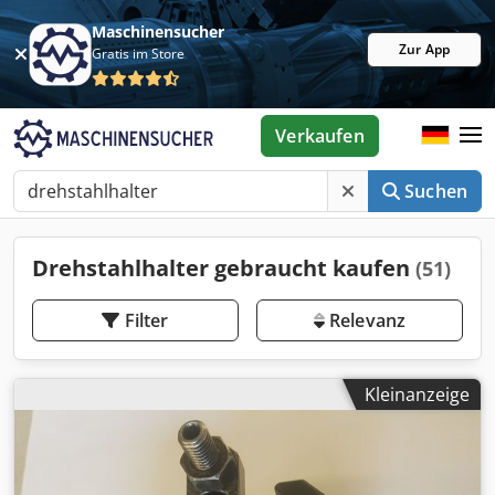
Maschinensucher
Zur App
Gratis im Store
Verkaufen
Suchen
Drehstahlhalter gebraucht kaufen
(51)
Filter
Relevanz
Kleinanzeige