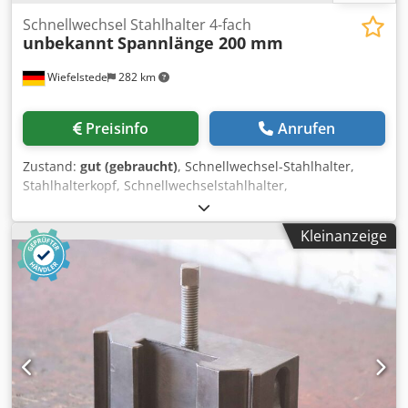
Schnellwechsel Stahlhalter 4-fach
unbekannt
Spannlänge 200 mm
Wiefelstede
282 km
Preisinfo
Anrufen
Zustand:
gut (gebraucht)
, Schnellwechsel-Stahlhalter,
Stahlhalterkopf, Schnellwechselstahlhalter,
Schnellwechsel-Bohrstahlhalter, Schnellwechsel-
Bohrstangenhalter, Schnellwechsel-Drehstahlhalter,
Kleinanzeige
Zwifach Stahlhalter, 2-fach-Drehstahlhalter,
Zweifachstahlhalter, 2-Fach Schnellwechselhalter, 4-fach-
Drehstahlhalter, Vierfachstahlhalter, 4-Fach
Schnellwechselhalter Dsdpfx Alowvpvgscsck -
Schnellwechsel Stahlhalter: Schnellwechsel-
Bohrstangenhalter 4-fach -Aufnahmeabmessungen: siehe
Fotos -Einspannhöhe: 59/34 mm -Spannlänge: 200 mm -
Abmessungen: 330/200/H285 mm -Gewicht: 30,3 kg.