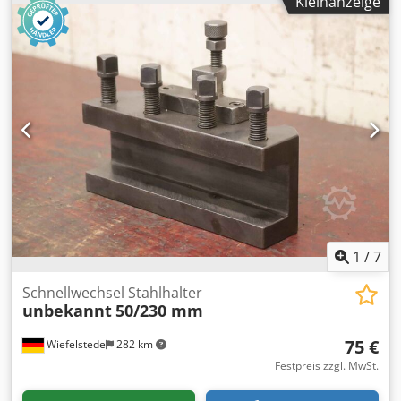
Kleinanzeige
Hersteller: GK, Schnellwechsel-Drehstahlhalter B2 1
Dsdpfxem U A E Ae Alcsck -Aufnahmeabmessungen: siehe
Fotos -Spannlänge: 200 mm -Anzahl: 3x Halter vorhanden -
Preis: pro Stück -Abmessungen:200/60/H145 mm -Gewicht:
3,4 kg/St.
1
/
7
Schnellwechsel Stahlhalter
unbekannt
50/230 mm
75 €
Wiefelstede
282 km
Festpreis zzgl. MwSt.