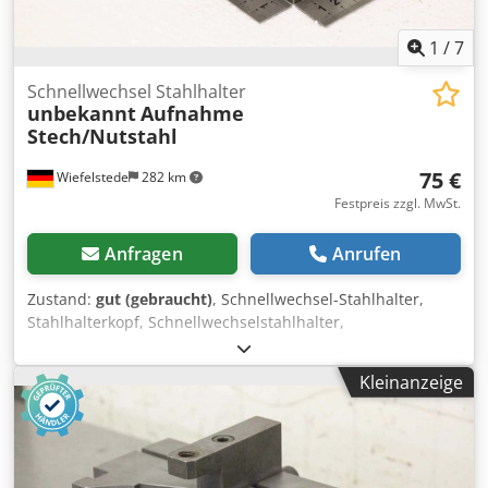
1
/
7
Schnellwechsel Stahlhalter
unbekannt
Aufnahme
Stech/Nutstahl
75 €
Wiefelstede
282 km
Festpreis zzgl. MwSt.
Anfragen
Anrufen
Zustand:
gut (gebraucht)
, Schnellwechsel-Stahlhalter,
Stahlhalterkopf, Schnellwechselstahlhalter,
Schnellwechsel-Bohrstahlhalter, Schnellwechsel-
Bohrstangenhalter, Schnellwechsel-Drehstahlhalter,
Kleinanzeige
Stahlhalter -Schnellwechsel Stahlhalter: Schnellwechsel-
Drehstahlhalter Dodozhuwwspfx Alceck -
Aufnahmeabmessungen: siehe Fotos -
Spanwerkzeugaufnahme: für Stech/Nutstahl -
Abmessungen: 140/60/H125 mm -Gewicht: 1,9 kg