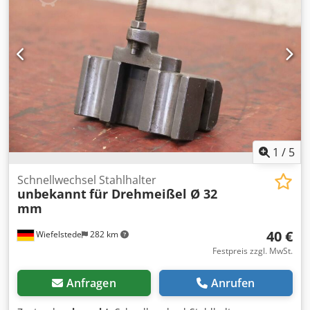
Spanwerkzeugaufnahme: Ø 31 mm MK4 -Abmessungen:
135/55/H125 mm -Gewicht: 2,7 kg
1
/
5
Schnellwechsel Stahlhalter
unbekannt
für Drehmeißel Ø 32
mm
40 €
Wiefelstede
282 km
Festpreis zzgl. MwSt.
Anfragen
Anrufen