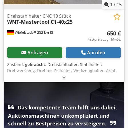
1
/
15
Drehstahlhalter CNC 10 Stück
WNT-Mastertool
C1-40x25
650 €
Wiefelstede
282 km
Festpreis zzgl. MwSt.
Anfragen
Anrufen
Zustand:
gebraucht
, Drehstahlhalter, Stahlhalter,
Drehwerkzeug, Drehmeißelhalter, Werkzeughalter, Axial-
Werkzeughalter -verschiedene Aufnahmen: 10 -von: WNT-
Mastertool -Verkauf: nur komplett -Preis: komplett -
Gewicht: 36 kg Dcjdpfod R Exmex Alcek
Das kompetente Team hilft uns dabei,
Auktionsmaschinen unkompliziert und
schnell zu Bestpreisen zu versteigern.