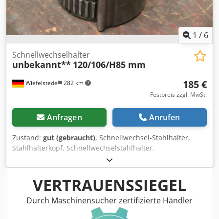
1
/
6
Schnellwechselhalter
unbekannt**
120/106/H85 mm
185 €
Wiefelstede
282 km
Festpreis zzgl. MwSt.
Anfragen
Anrufen
Zustand:
gut (gebraucht)
, Schnellwechsel-Stahlhalter,
Stahlhalterkopf, Schnellwechselstahlhalter,
Schnellwechsel-Bohrstahlhalter, Schnellwechsel-
Bohrstangenhalter, Schnellwechsel-Drehstahlhalter,
Schnellwechsel-Stahlhalter-Kopf -Schnellwechsel
VERTRAUENSSIEGEL
Stahlhalter: Schnellwechselhalter Grundkörper -Bohrung:
Ø 18 mm -Aufnahmeabmessungen: siehe Fotos
Durch Maschinensucher zertifizierte Händler
Dcedpfowuydxsx Alcjk -Abmessungen: 120/106/H85 mm -