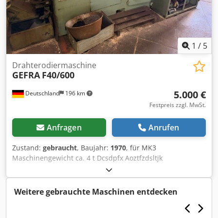
1
/
5
Drahterodiermaschine
GEFRA
F40/600
5.000 €
Deutschland
196 km
Festpreis zzgl. MwSt.
Anfragen
Anrufen
Zustand:
gebraucht
, Baujahr:
1970
, für MK3
Maschinengewicht ca. 4 t Dcsdpfx Aoztfzdsltjk
Weitere gebrauchte Maschinen entdecken