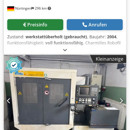
Nürtingen
296 km
Preisinfo
Anrufen
Zustand:
werkstattüberholt (gebraucht)
, Baujahr:
2004
,
Funktionsfähigkeit:
voll funktionsfähig
, Charmilles Robofil
440 CC Baujahr 2004 Charmilles Millenium Steuerung
Verfahrwege (X / Y / Z): 550 x 350 x 400 mm Verfahrwege (U
Kleinanzeige
/ V): 550 x 350 mm Max. Konikwinkel: +/- 30° bei 400 mm
Höhe Integrated Collision Protection (ICP) auf allen 5
Achsen Maximale Werkstückabmessungen: 1200 x 700 x
400 mm Maximales Werkstückgewicht: 1500 kg
Schneidgeschwindigkeit von 400 mm²/min Beste
Oberfläche: Ra 0,2 µm Verfügbare Drahtdurchmesser: 0,15
mm bis 0,33 mm Abmessungen der kompletten Anlage:
2600 x 2810 x 2240 mm Gesamtgewicht der Anlage: 3300
kg Die Maschine wurde von uns bereits getestet und
einem Service unterzogen. Auf Wunsch bieten wir Ihnen
folgende Dienstleistungen an: - Inbetriebnahme der
Maschine bei Ihnen vor Ort Dodpfx Alozrur Nstock -