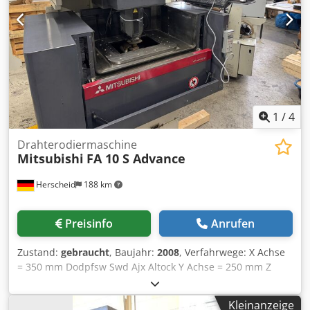
1
/
4
Drahterodiermaschine
Mitsubishi
FA 10 S Advance
Herscheid
188 km
Preisinfo
Anrufen
Zustand:
gebraucht
, Baujahr:
2008
, Verfahrwege: X Achse
= 350 mm Dodpfsw Swd Ajx Altock Y Achse = 250 mm Z
Achse = 220 mm inkl. Kühler Voll Funktiosfähig
Kleinanzeige