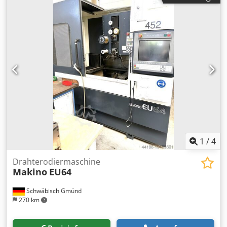
1
/
4
Drahterodiermaschine
Makino
EU64
Schwäbisch Gmünd
270 km