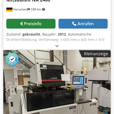
Herscheid
188 km
Preisinfo
Anrufen
Zustand:
gebraucht
, Baujahr:
2012
, Automatische
Drahteinfädelung, Verfahrweg: x 600 mm y 400 mm z 310
mm Dsdpfx Aezcdwwjlteck Inkl. Kühler Maschine ist super
gepflegt
Kleinanzeige