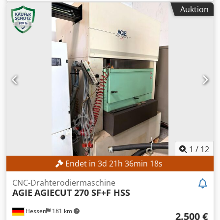
geeignet. Runde Teile, kleine Stifte oder Stempel können
Auktion
genau wie größere Platten schnell und präzise gespannt
werden. Dsdpfx Aelk Hvrjltsck Vom Fixhalter mit
Schraubstock oder Spannbalken inklusive Pendelfunktion
fertigen wir alles am Standort Karlsbad selbst. Adaptionen
zu anderen Schnittstellen oder Systemen sind möglich.
Unsere Produkte fertigen wir aus Nichtrostendem Stahl
und Härten diese. Für Rückfragen oder Technische
Hilfestellungen stehen wir Ihnen gerne zur Verfügung.
1
/
12
Endet in
3
d
21
h
36
min
16
s
CNC-Drahterodiermaschine
AGIE
AGIECUT 270 SF+F HSS
Hessen
181 km
2.500 €