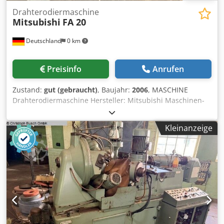
Drahterodiermaschine
Mitsubishi
FA 20
Deutschland
0 km
Preisinfo
Anrufen
Zustand:
gut (gebraucht)
, Baujahr:
2006
, MASCHINE
Drahterodiermaschine Hersteller: Mitsubishi Maschinen-
Modell: FA 20 Steuerung: Baujahr: 2006 TECHNISCHE
DATEN Verfahrwege Dcjdpfszr Uuqsx Altsk - X-Achse: (mm)
Kleinanzeige
500 - Y-Achse: (mm) 350 - Z-Achse: (mm) 300
Maschinentisch - Tischgröße starrer Tisch L x B : (mm) 780
x 630 - Max. Tischlast: (kg) 1.500 - Werkstück Abmessung:
(mm) 1.050 x 800 x 295