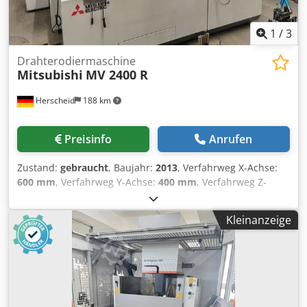
1
/
3
Drahterodiermaschine
Mitsubishi
MV 2400 R
Herscheid
188 km
Preisinfo
Anrufen
Zustand:
gebraucht
, Baujahr:
2013
, Verfahrweg X-Achse:
600 mm
, Verfahrweg Y-Achse:
400 mm
, Verfahrweg Z-
Achse:
310 mm
, Verfahrweg X 600 / Y 400 / Z 310
Wasserbadmaschine automatische Drahteinfädelung
Kleinanzeige
Kühler Dcjdpfxox Hgg Ds Altsk