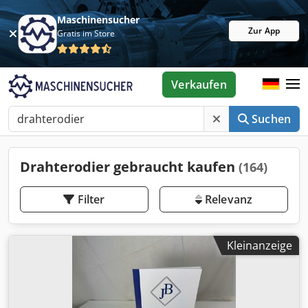
Maschinensucher
Zur App
Gratis im Store
Verkaufen
Suchen
Drahterodier gebraucht kaufen
(164)
Filter
Relevanz
Kleinanzeige