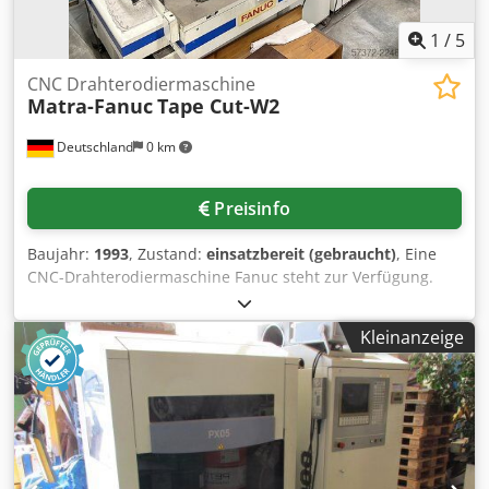
1
/
5
CNC Drahterodiermaschine
Matra-Fanuc
Tape Cut-W2
Deutschland
0 km
Preisinfo
Baujahr:
1993
, Zustand:
einsatzbereit (gebraucht)
, Eine
CNC-Drahterodiermaschine Fanuc steht zur Verfügung.
Verfahrweg X/Y: 350mm/500mm, max.
Werkstückdimensionen X/Y/Z: 450mm/650mm/300mm,
Kleinanzeige
max. Werkstückgewicht: 500kg, Maschinendimensionen
X/Y/Z: ca. 2600mm/2550mm/2200mm, Gewicht: ca. 2300kg,
Steuerung: Fanuc Series 16-WA. Dokumentation
vorhanden. Eine Besichtigung vor Ort ist möglich.
Dcjdpezqu E Tsfx Altok