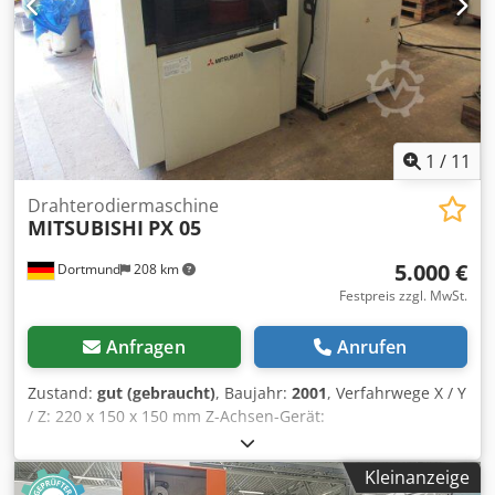
1
/
11
Drahterodiermaschine
MITSUBISHI
PX 05
5.000 €
Dortmund
208 km
Festpreis zzgl. MwSt.
Anfragen
Anrufen
Zustand:
gut (gebraucht)
, Baujahr:
2001
, Verfahrwege X / Y
/ Z: 220 x 150 x 150 mm Z-Achsen-Gerät:
Standardausstattung (= 5. Achse) Max. Kegelwinkel: 15°
(für Werkstück 100 mm dick) Kegelbearbeitungsgerät:
Kleinanzeige
Standardausrüstung (= 3. und 4. Achse)