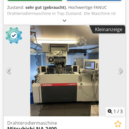
Zustand:
sehr gut (gebraucht)
, Hochwertige FANUC
Drahterodiermaschine in Top-Zustand. Die Maschine ist
gepflegt, betriebsbereit und eignet sich für präzise
Drahterodierarbeiten im Werkzeug-, Formen- und
Kleinanzeige
Präzisionsmaschinenbau. Hersteller: FANUC Modell:
ROBOCUT α-1iD Typ: A04B-0320-B001 #E5 Maschinen-Nr.:
P089D1671 Baujahr: 09/2008 Steuerung: FANUC Series
310iS-WA Maschinentyp: CNC-Drahterodiermaschine X-
Achse: 600 mm Y-Achse: 400 mm Z-Achse: 310 mm U-
Achse: 200 mm V-Achse: 200 mm Eilgang X: 900 mm/min
Eilgang Y: 900 mm/min Eilgang Z: 900 mm/min Eilgang U:
450 mm/min Eilgang V: 450 mm/min Max.
Werkstückgewicht: 1.000 kg Dcodpfx Alozrzzdetok
Maschinengewicht: 3.000 kg Netzanschluss: 200 V AC, 3-
phasig, 50/60 Hz Anschlussleistung: 13 kVA Automatisches
Einfädeln des Drahtes Bearbeitung im Vollbad Geeigneter
Drahtdurchmesser: 0,10–0,30 mm Auf Anfrage schicken
wir Ihnen auch gerne ein Video zu.
1
/
3
Drahterodiermaschine
Mitsubishi
NA 2400