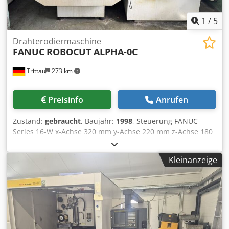
Steuerungsschulung - Zubehör wie Kühler und
Spannmittel
1
/
5
Drahterodiermaschine
FANUC
ROBOCUT ALPHA-0C
Trittau
273 km
Preisinfo
Anrufen
Zustand:
gebraucht
, Baujahr:
1998
, Steuerung FANUC
Series 16-W x-Achse 320 mm y-Achse 220 mm z-Achse 180
mm u-Achse 120 mm v-Achse 120 mm Eilgang (x) 900
mm/min Eilgang (y) 900 mm/min Eilgang (z) 450 mm/min
Kleinanzeige
Eilgang (u) 450 mm/min Eilgang (v) 450 mm/min max.
Werkstückgewicht 250 kg Maschinengewicht ca. 1,5 t
Anschlußwert 11 kVA Die Maschine befindet sich unserer
Einschätzung nach in einem guten gebrauchten Zustand
und kann nach Terminvereinbarung unter Strom
besichtigt werden. Zubehör, abgebildete Werkzeuge und
Spannmittel gehören nur zum Lieferumfang wenn dies in