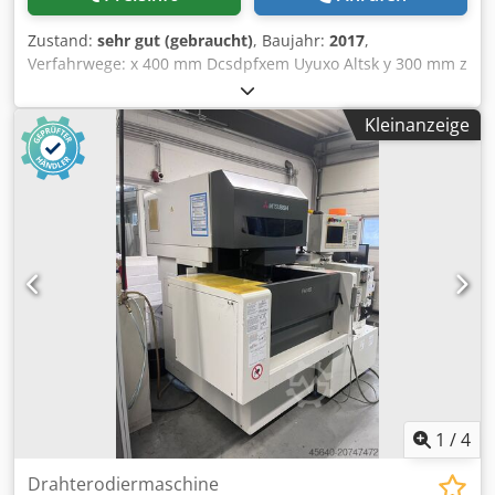
Zustand:
sehr gut (gebraucht)
, Baujahr:
2017
,
Verfahrwege: x 400 mm Dcsdpfxem Uyuxo Altsk y 300 mm z
220 mm Verschleißfreien Tubular Direktantrieb Wasserbad
inkl. Kühler Automatische Drahteinfädelung
Kleinanzeige
1
/
4
Drahterodiermaschine