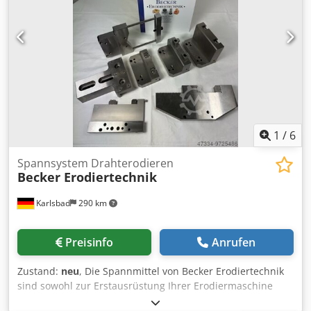
1
/
6
Spannsystem Drahterodieren
Becker Erodiertechnik
Karlsbad
290 km
Preisinfo
Anrufen
Zustand:
neu
, Die Spannmittel von Becker Erodiertechnik
sind sowohl zur Erstausrüstung Ihrer Erodiermaschine
oder Erweiterung einer bestehenden Ausstattung