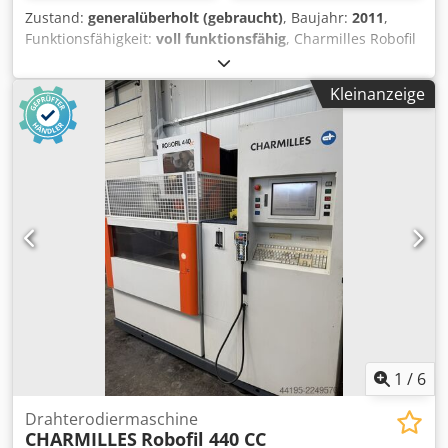
Zustand:
generalüberholt (gebraucht)
, Baujahr:
2011
,
Funktionsfähigkeit:
voll funktionsfähig
, Charmilles Robofil
440 CCS Baujahr 2011 Charmilles Millenium Steuerung
Verfahrwege (X / Y / Z): 550 x 350 x 400 mm Dedpfx
Kleinanzeige
Alezruvustock Verfahrwege (U / V): 550 x 350 mm Max.
Konikwinkel: +/- 30° bei 400 mm Höhe Integrated Collision
Protection (ICP) auf allen 5 Achsen Maximale
Werkstückabmessungen: 1200 x 700 x 400 mm Maximales
Werkstückgewicht: 1500 kg Schneidgeschwindigkeit von
340 mm²/min Beste Oberfläche: Ra 0,2 µm Verfügbare
Drahtdurchmesser: 0,15 mm bis 0,33 mm Abmessungen
der kompletten Anlage: 2600 x 2540 x 2240 mm
Gesamtgewicht der Anlage: 3300 kg Die Maschine wird von
uns nach Auftragseingang gereinigt und generalüberholt
sowie auf alle Funktionen getestet. Sie erhalten eine
Gewährleistung von 6 Monaten auf die Maschine. Gerne
bieten wir Ihnen die Inbetriebnahme der Maschine an.
1
/
6
Drahterodiermaschine
CHARMILLES
Robofil 440 CC