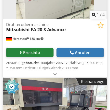
1
/
4
Drahterodiermaschine
Mitsubishi
FA 20 S Advance
Herscheid
188 km
Preisinfo
Anrufen
Zustand:
gebraucht
, Baujahr:
2007
, Verfahrweg: X 500 mm
Y 350 mm Dedeuu Dl Rjpfx Altock Z 300 mm
Wasserbadmaschine Automatische Drahteinfädelung
Kleinanzeige