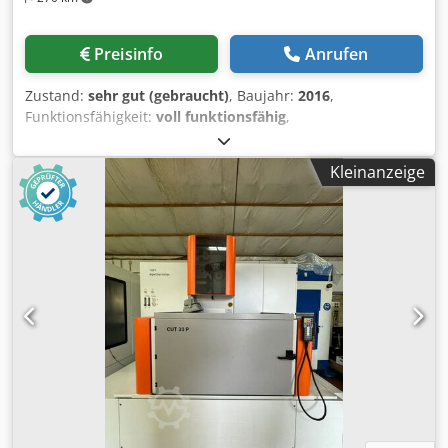
Preisinfo
Anrufen
Zustand:
sehr gut (gebraucht)
, Baujahr:
2016
,
Funktionsfähigkeit:
voll funktionsfähig
,
Maschinen-/Fahrzeugnummer:
W150474
,
Werkstückgewicht (max.):
1.500 kg
, Verfahrweg X-Achse:
Kleinanzeige
650 mm
, Verfahrweg Y-Achse:
450 mm
, Verfahrweg Z-
Achse:
420 mm
, Werkstückhöhe (max.):
420 mm
,
Werkstückbreite (max.):
800 mm
, Werkstücklänge (max.):
1.000 mm
, Gesamtgewicht:
6.000 kg
, Ausstattung:
Dokumentation/Handbuch, Kühlaggregat
, Makino U6
H.E.A.T. ist eine hochpräzise Drahterodiermaschine (Wire
EDM) für die Bearbeitung von Werkzeugstahl, Hartmetall,
Titan, Inconel und anderen schwer zerspanbaren
Werkstoffen. Sie ist insbesondere für Werkzeug- und
Formenbau, Luft- und Raumfahrt, Medizintechnik sowie
Präzisionsfertigung ausgelegt. Wichtige technische Daten:
Verfahrwege (X/Y/Z): 650 × 450 × 420 mm Dcsdpfx Aszq Tc
Doltjk U/V-Achsen: ±75 mm Max. Werkstückgröße: 1.000 ×