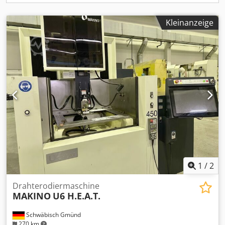
Kleinanzeige
1
/
2
Drahterodiermaschine
MAKINO
U6 H.E.A.T.
Schwäbisch Gmünd
270 km