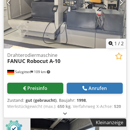
den Zusatzinformationen vermerkt ist. Dodpfx Aezrh N
Ueltock Aenderungen und Irrtuemer in den technischen
Daten und Angaben sowie Zwischenverkauf vorbehalten!
1
/
2
Drahterodiermaschine
FANUC Robocut
A-10
Salzgitter
109 km
Preisinfo
Anrufen
Zustand:
gut (gebraucht)
, Baujahr:
1998
,
Werkstückgewicht (max.):
650 kg
, Verfahrweg X-Achse:
520
mm
, Verfahrweg Y-Achse:
370 mm
, Verfahrweg Z-Achse:
300 mm
, Gesamtgewicht:
2.300 kg
, Erodiermaschine Type:
Kleinanzeige
A04B Dedpfjzk U Hqox Altock