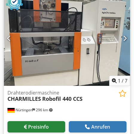
Drahtdurchmesser: 0,03 – 0,25 mm Abmaße L x B x H 1900
x 2345 x 2060 mm Maschinengewicht 3000 kg Dedpfx Alsg
Icdyjteck Siegfried Volz Werkzeugmaschinen
Rüschebrinkstr. 151-153 44143 Dortmund - Wambel
1
/
7
Drahterodiermaschine
CHARMILLES
Robofil 440 CCS
Nürtingen
296 km
Preisinfo
Anrufen