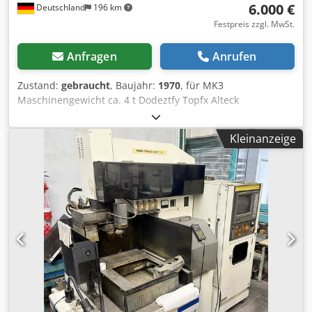
6.000 €
Deutschland
196 km
Festpreis zzgl. MwSt.
Anfragen
Anrufen
Zustand:
gebraucht
, Baujahr:
1970
, für MK3
Maschinengewicht ca. 4 t Dodeztfy Topfx Alteck
Kleinanzeige