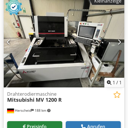
Kleinanzeige
bei 100 mm Höhe Dcodpfxszcdtxe Altsk Verfügbare
Drahtdurchmesser: 0,15 – 0,33 mm Wasserbadmaschine
mit automatischer Drahteinfädelung und
1
/
1
Drahterodiermaschine
Mitsubishi
MV 1200 R
Herscheid
188 km
Preisinfo
Anrufen