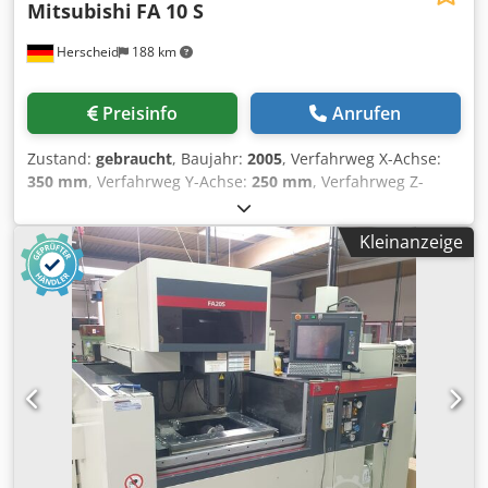
Mitsubishi
FA 10 S
Herscheid
188 km
Preisinfo
Anrufen
Zustand:
gebraucht
, Baujahr:
2005
, Verfahrweg X-Achse:
350 mm
, Verfahrweg Y-Achse:
250 mm
, Verfahrweg Z-
Achse:
220 mm
, Verfahrweg X 350 MM / Y 250 mm / Z 220
mm inkl. Kühler Automatische Drahteinfädelung Dcsdpfsx
Kleinanzeige
Hghuox Altek Wasserbad