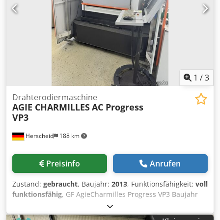
1
/
3
Drahterodiermaschine
AGIE CHARMILLES
AC Progress
VP3
Herscheid
188 km
Preisinfo
Anrufen
Zustand:
gebraucht
, Baujahr:
2013
, Funktionsfähigkeit:
voll
funktionsfähig
, GF AgieCharmilles Progress VP3 Baujahr
2013 Verfahrwege: X= 500 mm, Y= 350 mm, Z= 426 mm
Verfahrwege U/V-Achse: +/- 70 mm Maximale Konizität: 30°