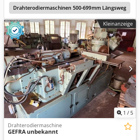
s
Drahterodiermaschinen 500-699mm Längsweg
Kleinanzeige
1
/
5
Drahterodiermaschine
GEFRA
unbekannt