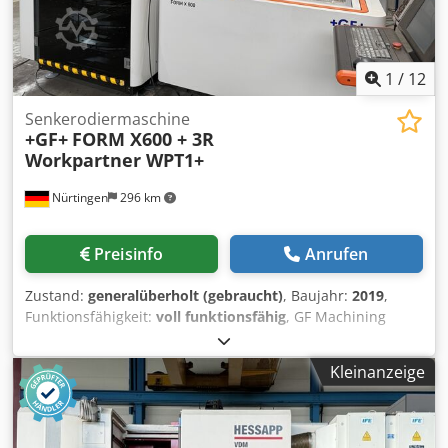
1
/
12
Senkerodiermaschine
+GF+
FORM X600 + 3R
Workpartner WPT1+
Nürtingen
296 km
Preisinfo
Anrufen
Zustand:
generalüberholt (gebraucht)
, Baujahr:
2019
,
Funktionsfähigkeit:
voll funktionsfähig
, GF Machining
Solutions FORM X600 Baujahr 2019 - Werksrevision 2022 C-
Bauweise, fester Tisch mit absenkbarem Behälter
Kleinanzeige
Verfahrwege (X/Y/Z): 600 x 400 x 500 mm Abstand Tisch
Pinole: 200-700 mm max. Werkstückgröße: L x B x H = 1200
x 800 x 350 mm max. Werkstückgewicht: 2000 kg
Integrierte C-Achse, für Rotation, Indexierung und Erosion