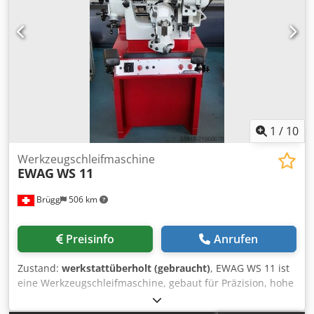
1
/
10
Werkzeugschleifmaschine
EWAG
WS 11
Brügg
506 km
Preisinfo
Anrufen
Zustand:
werkstattüberholt (gebraucht)
, EWAG WS 11 ist
eine Werkzeugschleifmaschine, gebaut für Präzision, hohe
Genauigkeit und Zuverlässigkeit. X/Y/Z 100 mm;
Schleifscheibe Ø75 mm; A -135°/+30°; Werkstückspindel