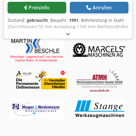
Preisinfo
Anrufen
Zustand:
gebraucht
, Baujahr:
1991
, Bohrleistung in Stahl
(Durchmesser) 50 mm Ausladung 1100 mm Werkstückhöhe
- max. ca. 1000 mm Bohrleistung in Guss 60 mm
Spindelaufnahme MK 5 Spindeldrehzahlen 28 - 2500
U/min Vorschübe 0,05 - 2 mm/U Pinolenhub 300 mm
Abstand Grundplatte - Spindelnase 630 - 1380 mm
Auslegerverstellung vertikal 750 mm
Gesamtleistungsbedarf 6 kW Maschinengewicht ca. 4 t
Abmessungen der Maschine L x B x H 2,74 x 1,14 x 2,59
mm - mit Gewindeschneideinrichtung - Crjdpfx Aju
Sblwjhtof Zubehör: Würfeltisch LxBxH = 550 x 550 x 550
mm, Maschinenschraubstock, Kühlmitteleinrichtung