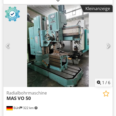
Hauptspindelantriebsleistung 65/80 kW
Kleinanzeige
Hauptspindeldrehzahlen: 2800 Werkstückwechsler 12
Plätze Vorschub z-Achse 0,01-30.000 mm/min Vorschub x-
Achse 0,01-45.000 mm/min Futter Rota NCR 630 mm
Spannung 400 V Frequenz 50 Hz Steuerung Siemens 840 D
pl Gesamtleistungsbedarf 140 A Maschinengewicht ca. 18 t
Raumbedarf ca. 6,5 x 3,8 x 4,20 m Inkl. Palette mit
Werkzeugen. Werkstück Messeinrichtung Cjdpfov Rrq Dex
Ahtjrf
1
/
6
Radialbohrmaschine
MAS
VO 50
Bühl
322 km