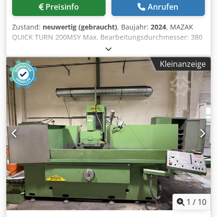
Preisinfo
Anrufen
Zustand:
neuwertig (gebraucht)
, Baujahr:
2024
, MAZAK
QUICK TURN 200MSY Max. Bearbeitungsdurchmesser: 380
mm Max. Bearbeitungslänge: 575 mm Max. Fräsdrehzahl:
5.000 U/min Max. Spindeldrehzahl: 5.000 U/min Max.
Kleinanzeige
Stangendurchmesser: 65 mm Maschine ist ausgestattet
mit: - CNC-STEUERUNG Mazatrol SmoothG -Hydr.
KITAGAWA Dreibackenfutter BB-208 für Hauptspindel,
Durchmesser 210 mm -Hydr. KITAGAWA Dreibackenfutter
B-206 für 2te Spindel, Durchmesser 169 mm - Tool Eye - C-
Achse - C-Achse Gegenspindel, Eingabegenauigkeit 0,0001°
Cjdozgw Icepfx Ahterf - Y-Achse - Interface für
Stangenlademagazin - autom. Teilefänger - Roboter
Schnittstelle - verstärkte Kühlmittelpumpe - MAYFRAN
Späneförderer - 8 St. feststehende Werkzeughalter - 2 St.
angetriebene Werkzeughalter
1
/
10