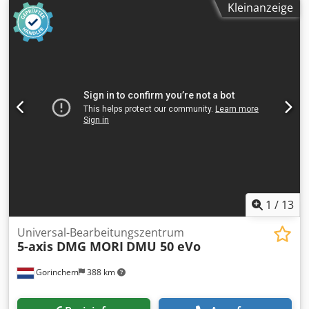
Kleinanzeige
100–1300 t/min; Vertikalverstellung 100 mm;
Spannzangenaufnahme 20 W. Schleifspindel 2500–7100
t/min; 380 V 60 Hz; 0,4 CV; ~350 kg; 1000×1000×1800 mm.
Zubehör: Satz Spannzangen, Flansche,
Schleifscheibenhalter, Lampe, Zustelleinheit Z. Ermöglicht
enge Toleranzen; Branchen: Automotive, Luftfahrt, Uhren,
Medizintechnik. Cjdpfx Ahjyxnz Tjterf
1
/
13
Universal-Bearbeitungszentrum
5-axis DMG MORI
DMU 50 eVo
Gorinchem
388 km