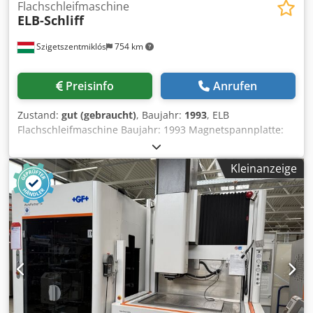
Flachschleifmaschine
ELB-Schliff
Szigetszentmiklós
754 km
Preisinfo
Anrufen
Zustand:
gut (gebraucht)
, Baujahr:
1993
, ELB
Flachschleifmaschine Baujahr: 1993 Magnetspannplatte:
1500x550 mm Mit automatischem Zustellvorschub Mit
Abrichtgerät Kühltank mit Papierbandfilter Viele
Kleinanzeige
Schleifscheiben vorhanden Csdpfsygtiwjx Ahtsrf