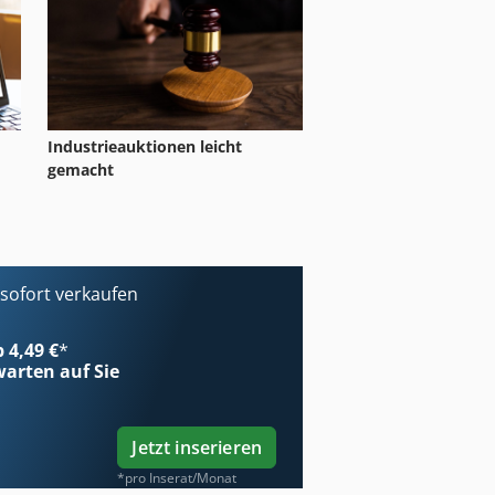
Industrieauktionen leicht
gemacht
ofort verkaufen
b 4,49 €
*
arten auf Sie
Jetzt inserieren
*pro Inserat/Monat