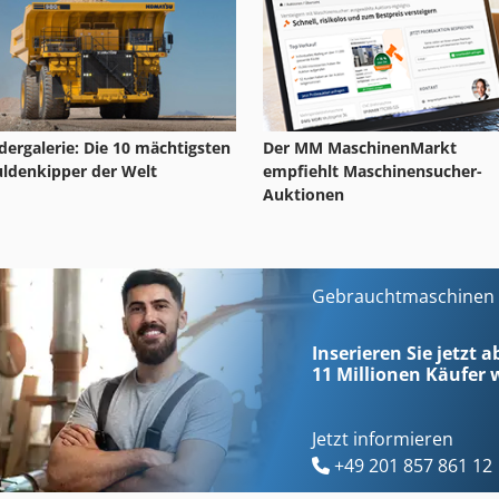
ldergalerie: Die 10 mächtigsten
Der MM MaschinenMarkt
ldenkipper der Welt
empfiehlt Maschinensucher-
Auktionen
Gebrauchtmaschinen s
Inserieren Sie jetzt a
11 Millionen
Käufer w
Jetzt informieren
+49 201 857 861 12