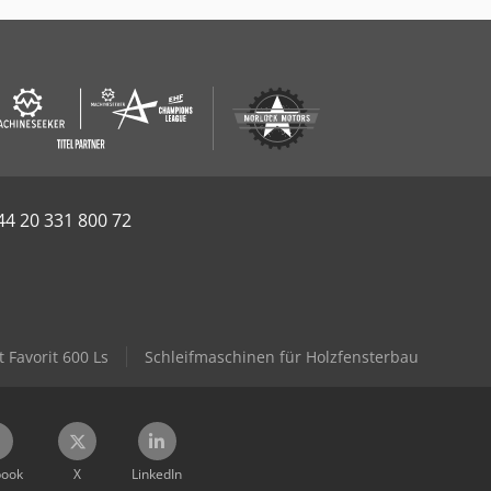
44 20 331 800 72
 Favorit 600 Ls
Schleifmaschinen für Holzfensterbau
book
X
LinkedIn