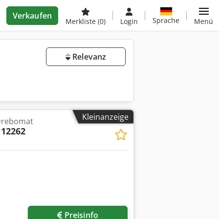
Verkaufen
Sprache
Merkliste
(0)
Login
Menü
Relevanz
Kleinanzeige
Drebomat
 12262
Preisinfo