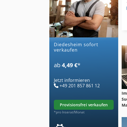
diedesheim sofort
verkaufen
ab
4,49 €
*
Jetzt informieren
+49 201 857 861 12
Im
Su
provisionsfrei verkaufen
Ma
*pro Inserat/Monat