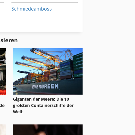
Schmiedeamboss
Schmiedeofen
Werkzeugfräsmaschine
ssieren
ne
Giganten der Meere: Die 10
de
größten Containerschiffe der
Welt