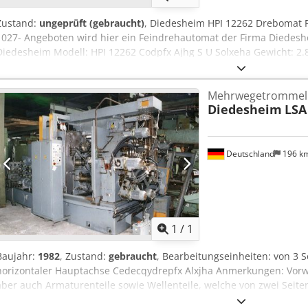
Zustand:
ungeprüft (gebraucht)
, Diedesheim HPI 12262 Drebomat
1027- Angeboten wird hier ein Feindrehautomat der Firma Diedeshe
Diedesheim Modell: HPI 12262 Codpfx Ajhg S U Solxeha Gewicht: 2
380V 50Hz Steuerspannung: 220V Magnetspannung: 24V= Nennstro
Zuleitung: 50A
Mehrwegetrommel
Diedesheim
LSA
Deutschland
196 k
Mehr Bilde
1
/
1
Baujahr:
1982
, Zustand:
gebraucht
, Bearbeitungseinheiten: von 3 S
horizontaler Hauptachse Cedecqydrepfx Alxjha Anmerkungen: Vorwi
aber auch Armaturenteile sowie Wellenteile, welche von zwei Seit