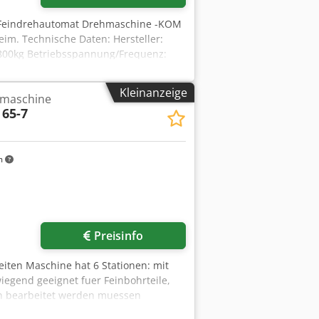
 Feindrehautomat Drehmaschine -KOM
im. Technische Daten: Hersteller:
.800kg Betriebsspannung/Frequenz:
m der Maschine: 16A Sicherung der
Kleinanzeige
maschine
 65-7
m
r anfragen
Preisinfo
eiten Maschine hat 6 Stationen: mit
egend geeignet fuer Feinbohrteile,
en bearbeitet werden muessen