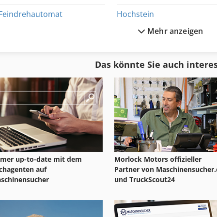
Feindrehautomat
Hochstein
Mehr anzeigen
Haeusler
Hämmermaschine
Haimer
Kernschiessmaschine
Das könnte Sie auch intere
Heid
Kleindrehmaschine
Heid Drehbank
Mehrwegetrommelmaschi
mer up-to-date mit dem
Morlock Motors offizieller
chagenten auf
Partner von Maschinensucher.
schinensucher
und TruckScout24