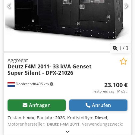
1300/640/H850 mm -Gewicht ges.: 452 kg
1
/
3
Aggregat
Deutz
F4M 2011- 33 kVA Genset
Super Silent - DPX-21026
23.100 €
Dordrecht
406 km
Festpreis zzgl. MwSt.
Anfragen
Anrufen
Zustand:
neu
, Baujahr:
2026
, Kraftstofftyp:
Diesel
,
Motorenhersteller:
Deutz F4M 2011
, Verwendungszweck:
Bauwesen Leergewicht: 1.550 kg Generatorleistung: 33 kVA