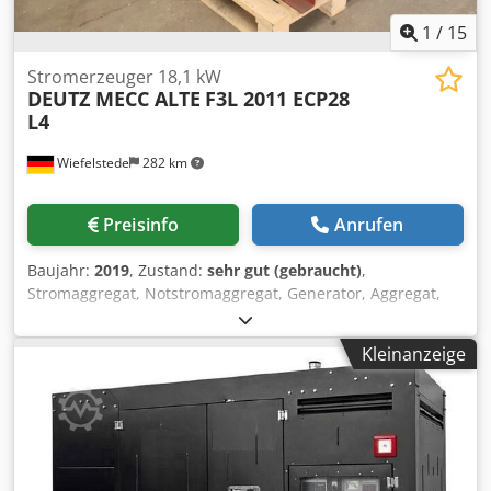
1
/
15
Stromerzeuger 18,1 kW
DEUTZ MECC ALTE
F3L 2011 ECP28
L4
Wiefelstede
282 km
Preisinfo
Anrufen
Baujahr:
2019
, Zustand:
sehr gut (gebraucht)
,
Stromaggregat, Notstromaggregat, Generator, Aggregat,
Stromerzeuger, Stromaggregat, Notstromerzeuger,
Stromerzeugungsaggregat -Zustand: ungebraucht -
Kleinanzeige
Hersteller: Deutz / mecc alte, Stromerzeugungsaggregat
mit Untergestell -Motor: Deutz Typ F3L 2011 kompakter,
öl-/luftgekühlter 3-Zylinder-Dieselmotor -Generator: mecc
alte Typ ECP28 L4 -Techn. Daten: siehe Fotos Typenschilder
-Einzelkomponenten: siehe Fotos -Bemerkung: ohne
Steuerung Csdpfx Ajzi Ab Heivorf -Abmessungen: