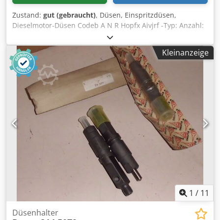
Zustand:
gut (gebraucht)
, Düsen, Einspritzdüsen,
Dieselmotor-Düsen Codeb A N R Hopfx Aivjrf -Typ: Anzahl:
10 Stück vorhanden -Preis: pro Stück -Gewicht: 0,4 kg
Kleinanzeige
1
/
11
Düsenhalter