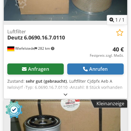
1
/
1
Luftfilter
Deutz
6.0690.16.7.0110
40 €
Wiefelstede
282 km
Festpreis zzgl. MwSt.
Anfragen
Anrufen
Zustand:
sehr gut (gebraucht)
, Luftfilter Cjdpfx Aeb A
Iwloivjrf -Typ: 6.0690.16.7.0110 -Anzahl: 8 Stück vorhanden
-Preis: pro Stück
Kleinanzeige