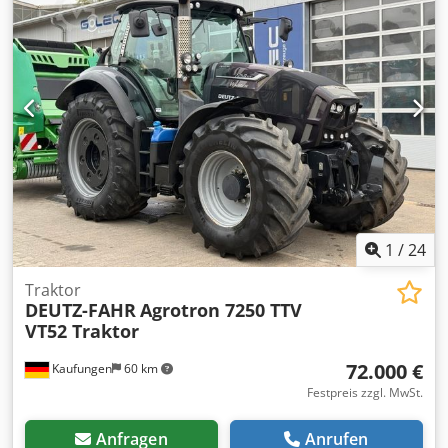
1
/
24
Traktor
DEUTZ-FAHR
Agrotron 7250 TTV
VT52 Traktor
72.000 €
Kaufungen
60 km
Festpreis zzgl. MwSt.
Anfragen
Anrufen