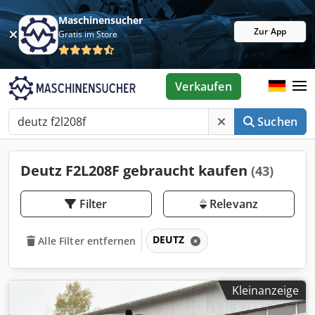
Maschinensucher
Zur App
Gratis im Store
Verkaufen
Suchen
Deutz F2L208F gebraucht kaufen
(43)
Filter
Relevanz
DEUTZ
Alle Filter entfernen
Kleinanzeige