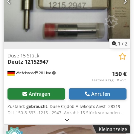
1
/
2
Düse 15 Stück
Deutz
12152947
150 €
Wiefelstede
281 km
Festpreis zzgl. MwSt.
Anfragen
Anrufen
Zustand:
gebraucht
, Düse Crjdob A Iwkopfx Aivsf -28319
DLL 150-8-393 -1215 - 2947 -Anzahl: 15 Stück vorhanden -
Komplettpreis: 150 Euro
Kleinanzeige