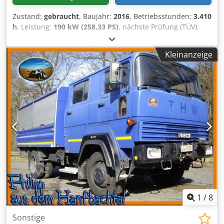
Zustand:
gebraucht
, Baujahr:
2016
, Betriebsstunden:
3.410
h
, Leistung:
190 kW (258,33 PS)
, nächste Prüfung (TÜV):
08/2028
, Ausstattung:
Allradantrieb, Klimaanlage
, Interne
Fahrzeugnr.: FG50320 Ab sofort zur Verfügung auf
Kleinanzeige
unserem Hof in Kaufungen Mehr INFO unter: * Golec
Nutzfahrzeuge GmbH (Deutsch, English, Bulgarisch,
Russisch) * Viktoria Sologubova (Polnisch, Russisch,
Ukrainisch, English) Noch nie zugelassen worden
Finanzierungsbeispiel: * Interne Nummer: Traktor *
Kaufpreis: 72.000,00 ¤ * Anzahlung: 10%
* Laufzeit: 60 * Monatliche Rate: 1.100,02 ¤
Restwert: 14.380,00 ¤ Wenn das Angebot Ihnen zusagt
oder dieses nach Ihren Bedürfnissen anpassen wollen,
kontaktieren Sie uns unter Hr. Enchev). Wir freuen uns auf
Ihren Anruf Irrtümer vorbehalten Gerne nehmen wir
Ihr gebrauchtes Fahrzeug in Zahlung. Finanzierung direkt
bei uns im Hause möglich. GOLEC NUTZFAHRZEUGE GMBH
Wir sprechen: Deutsch, English, Spanish, Polnisch,
1
/
8
Ukrainisch, Russisch, Bulgarisch. Crsdsytlldjpfx Aivjf ----.
Sonstige