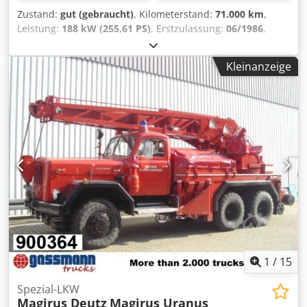
Zustand:
gut (gebraucht)
, Kilometerstand:
71.000 km
,
Leistung:
188 kW (255,61 PS)
, Erstzulassung:
06/1986
,
Kraftstofftyp:
Diesel
, Leergewicht:
13.295 kg
,
Gesamtgewicht:
14.000 kg
, Kraftstoff:
Diesel
, Getriebetyp:
Kleinanzeige
mechanisch
, Betriebsstunden:
1.225 h
, Magirus Drehleiter
DLK 23/12, Baujahr: 1986, ohne Korb! Betriebsstunden:
1225, letzte Überprüfung bei 1197 Betriebsstunden (vor 28
BH) Gesamtgewicht 14 t, Leergewicht 13,295 t, Schwingsitz,
Differential Sperre, Schleuderketten, Servo, ABS, deutsche
Zulassung km-Stand lt. Tacho Fahrzeug wird bevorzugt an
Gewerbetreibende oder Export verkauft, Privat unter
Vorbehalt Verkauf ohne Garantie Die vorgenannten
Angaben sind unverbindlich, Irrtümer/ Änderungen und
Zwischenverkauf unter Vorbehalt! Crodpfx Asx Eda Aoivof
Telefon: 08026/2188
1
/
15
Spezial-LKW
Magirus Deutz
Magirus Uranus