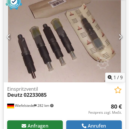
1
/
9
Einspritzventil
Deutz
02233085
80 €
Wiefelstede
282 km
Festpreis zzgl. MwSt.
Anfragen
Anrufen