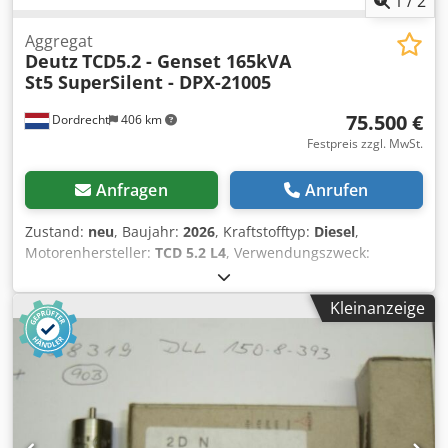
1
/
2
Aggregat
Deutz
TCD5.2 - Genset 165kVA
St5 SuperSilent - DPX-21005
75.500 €
Dordrecht
406 km
Festpreis zzgl. MwSt.
Anfragen
Anrufen
Zustand:
neu
, Baujahr:
2026
, Kraftstofftyp:
Diesel
,
Motorenhersteller:
TCD 5.2 L4
, Verwendungszweck:
Bauwesen Leergewicht: 3.400 kg Generatorleistung: 165
kVA Abmessungen des Laderaums: 350 x 175 x 220 cm CE-
Kleinanzeige
Kennzeichnung: ja Crjdpfx Aoznrztoivef Emissionsniveau:
Stage V / Tier IV final Wassertankvolumen: 500 l Wenden
Sie sich an Team DPX, um weitere Informationen zu
erhalten. = Weitere Optionen und Zubehör = - Battery -
Control Panel - Stahldach - Tanker