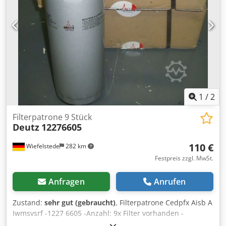
1
/
2
Filterpatrone 9 Stück
Deutz
12276605
110 €
Wiefelstede
282 km
Festpreis zzgl. MwSt.
Anfragen
Anrufen
Zustand:
sehr gut (gebraucht)
, Filterpatrone Cedpfx Aisb A
Iwmsvsrf -1227 6605 -Anzahl: 9x Filter vorhanden -
Preis/Verkauf: komplett -Gewicht 1,5 kg/Stück -