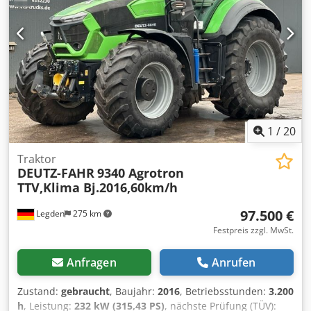
540/540E/1000/1000EFrontzapfwelleHydraulikCC LC 120
l/min5 DW elektr.Frontkraftheber 1 DWAchsen Bereifung
VF 600/60 R 30 & VF 710/60
R42VorderradkotflügelFahrerplatzBedienarmleh ne mit
JoystickEckpfostendisplay
digitalLuftsitzKlimaanlageElektrikRundu
mleuchteArbeitsscheinwerferPreis: 24.033,61 Euro (netto)
28.600,00 inkl. MwSt.,Lagerort:null Credpfx Aszdmugsivjf
1
/
20
Traktor
DEUTZ-FAHR
9340 Agrotron
TTV,Klima Bj.2016,60km/h
97.500 €
Legden
275 km
Festpreis zzgl. MwSt.
Anfragen
Anrufen
Zustand:
gebraucht
, Baujahr:
2016
, Betriebsstunden:
3.200
h
, Leistung:
232 kW (315,43 PS)
, nächste Prüfung (TÜV):