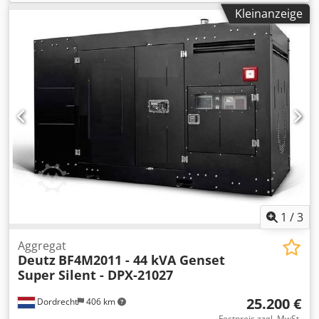
Abmessungen des Laderaums: 240 x 120 x 175 cm CE-
Kleinanzeige
Kennzeichnung: ja Wassertankvolumen: 175 l Csdpfxjznr
Adj Aivsrf Wenden Sie sich an Team DPX, um weitere
Informationen zu erhalten. = Weitere Optionen und
Zubehör = - Battery - Control Panel - Stahldach - Tanker
1
/
3
Aggregat
Deutz
BF4M2011 - 44 kVA Genset
Super Silent - DPX-21027
25.200 €
Dordrecht
406 km
Festpreis zzgl. MwSt.