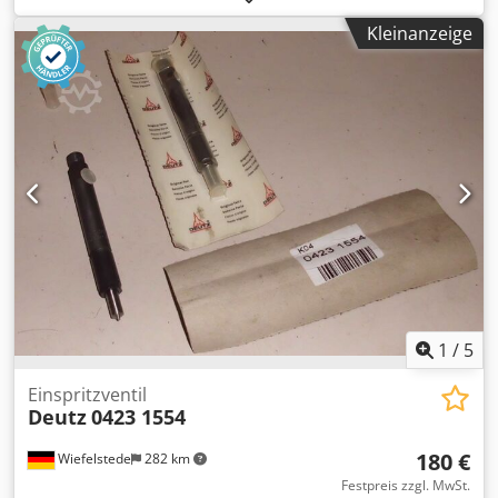
Gesamtgewicht 13,5 kg
Kleinanzeige
1
/
5
Einspritzventil
Deutz
0423 1554
180 €
Wiefelstede
282 km
Festpreis zzgl. MwSt.