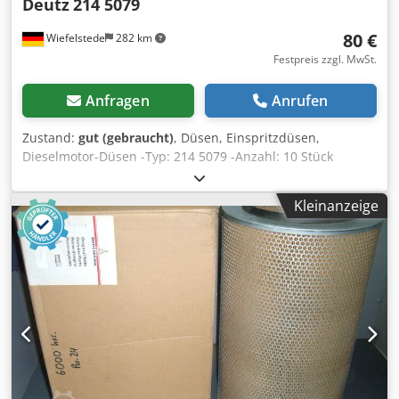
Deutz
214 5079
80 €
Wiefelstede
282 km
Festpreis zzgl. MwSt.
Anfragen
Anrufen
Zustand:
gut (gebraucht)
, Düsen, Einspritzdüsen,
Dieselmotor-Düsen -Typ: 214 5079 -Anzahl: 10 Stück
vorhanden -Preis: pro Stück -Gewicht: 0,4 kg Crjdpfxeb A
Hx Ds Aivof
Kleinanzeige