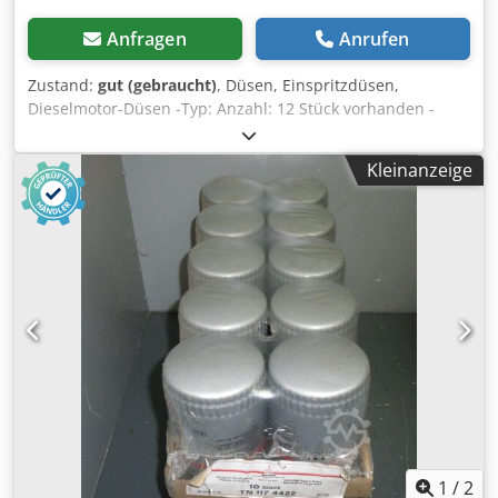
Anfragen
Anrufen
Zustand:
gut (gebraucht)
, Düsen, Einspritzdüsen,
Dieselmotor-Düsen -Typ: Anzahl: 12 Stück vorhanden -
Preis: pro Stück -Gewicht: 0,3 kg Cedeb A Sgispfx Aivsrf
Kleinanzeige
1
/
2