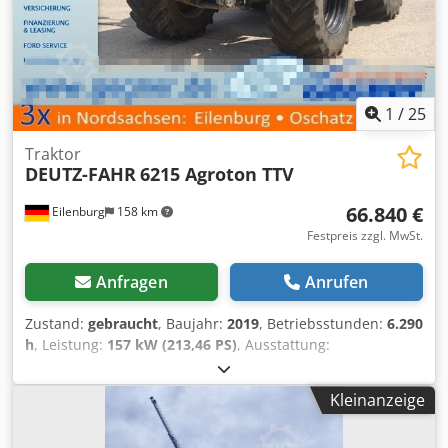
1
/
25
Traktor
DEUTZ-FAHR
6215 Agroton TTV
66.840 €
Eilenburg
158 km
Festpreis zzgl. MwSt.
Anfragen
Anrufen
Zustand:
gebraucht
, Baujahr:
2019
, Betriebsstunden:
6.290
h
, Leistung:
157 kW (213,46 PS)
, Ausstattung:
Allradantrieb, Kabine, Klimaanlage
, Irrtümer und
Zwischenverkauf vorbehalten! Interne Nummer: 1435.
Kleinanzeige
LD10305 Crodpfx Aozbf Aljivof ----Das Fahrzeug ist
unaufbereitet! Bundesweite Anlieferung gegen Aufpreis