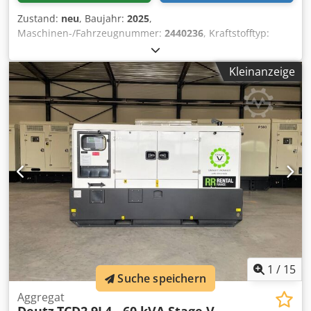
Zustand:
neu
, Baujahr:
2025
,
Maschinen-/Fahrzeugnummer:
2440236
, Kraftstofftyp:
Diesel
, Motorenhersteller:
Deutz TD2.2L3-SV
,
Verwendungszweck: Bauwesen Leergewicht: 1.500 kg
Kleinanzeige
Generatorleistung: 33 kVA Abmessungen des Laderaums:
254 x 114 x 165 cm CE-Kennzeichnung: ja Emissionsniveau:
Stage V / Tier IV final Wassertankvolumen: 150 l Wenden
Sie sich an Team DPX, um weitere Informationen zu
erhalten. Crsdpfx Aiezaig Sevsf = Weitere Optionen und
Zubehör = - Battery - Control Panel - Stahldach - Tanker
1
/
15
Suche speichern
Aggregat