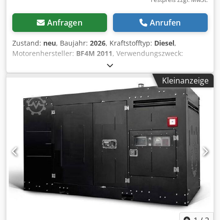
Anfragen
Anrufen
Zustand:
neu
, Baujahr:
2026
, Kraftstofftyp:
Diesel
,
Motorenhersteller:
BF4M 2011
, Verwendungszweck:
Bauwesen Leergewicht: 1.600 kg Generatorleistung: 44 kVA
Abmessungen des Laderaums: 240 x 120 x 175 cm CE-
Kleinanzeige
Kennzeichnung: ja Wassertankvolumen: 175 l Wenden Sie
sich an Team DPX, um weitere Informationen zu erhalten.
Crjdpfx Aeznrz Hjivef = Weitere Optionen und Zubehör = -
Battery - Control Panel - Stahldach - Tanker