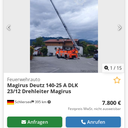
möglich. Irrtümer und Zwischenverkauf vorbehalten.
Gerne nehmen wir Ihr Fahrzeug in Zahlung. Finanzierung /
Leasing auch ohne Anzahlung möglich! Sie haben noch
Fragen? Wir beraten Sie gern!
1
/
15
Feuerwehrauto
Magirus Deutz
140-25 A DLK
23/12 Drehleiter Magirus
7.800 €
Schliersee
395 km
Festpreis MwSt. nicht ausweisbar
Anfragen
Anrufen