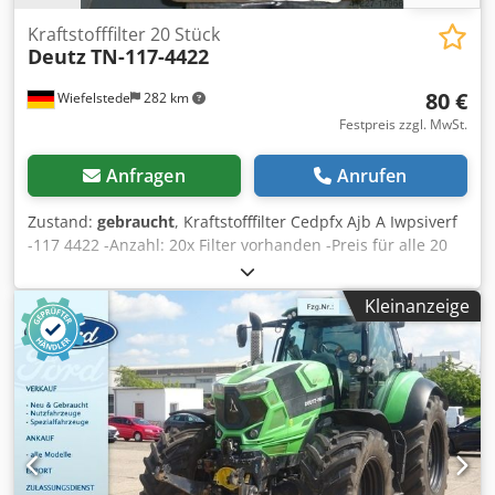
Kraftstofffilter 20 Stück
Deutz
TN-117-4422
80 €
Wiefelstede
282 km
Festpreis zzgl. MwSt.
Anfragen
Anrufen
Zustand:
gebraucht
, Kraftstofffilter Cedpfx Ajb A Iwpsiverf
-117 4422 -Anzahl: 20x Filter vorhanden -Preis für alle 20
Stück: Filter 80 Euro
Kleinanzeige