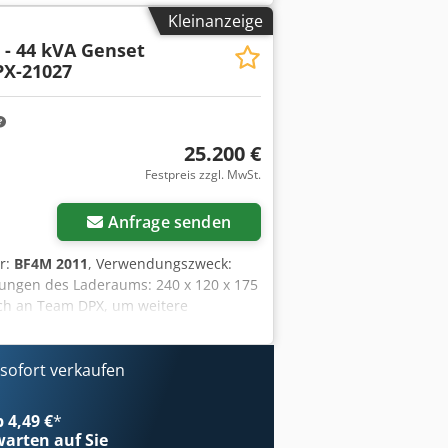
Kleinanzeige
- 44 kVA Genset
PX-21027
25.200 €
Festpreis zzgl. MwSt.
Anfrage senden
er:
BF4M 2011
, Verwendungszweck:
ungen des Laderaums: 240 x 120 x 175
ch an Team DPX, um weitere
tery - Control Panel Cjdpfx Aqeznrz
ofort verkaufen
b 4,49 €
*
arten auf Sie