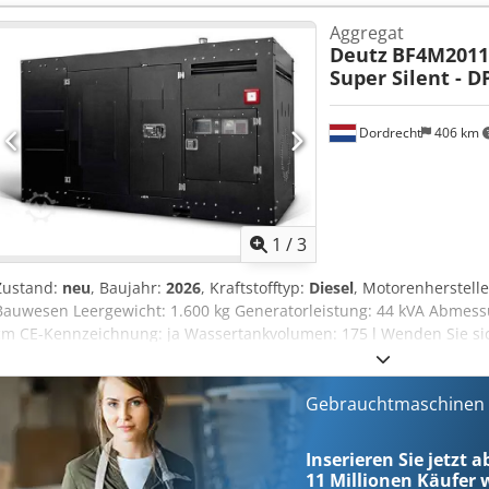
Aqwerf - Battery - Control Panel - Stahldach - Tanker
Aggregat
Deutz
BF4M2011 
Super Silent - D
Dordrecht
406 km
1
/
3
Zustand:
neu
, Baujahr:
2026
, Kraftstofftyp:
Diesel
, Motorenherstell
Bauwesen Leergewicht: 1.600 kg Generatorleistung: 44 kVA Abmess
cm CE-Kennzeichnung: ja Wassertankvolumen: 175 l Wenden Sie si
Informationen zu erhalten. = Weitere Optionen und Zubehör = - Bat
Hswsrf - Stahldach - Tanker
Gebrauchtmaschinen s
Inserieren Sie jetzt a
11 Millionen
Käufer w