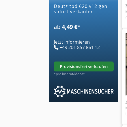
deutz tbd 620 v12 gen
sofort verkaufen
ab
4,49 €
*
Jetzt informieren
+49 201 857 861 12
provisionsfrei verkaufen
*pro Inserat/Monat