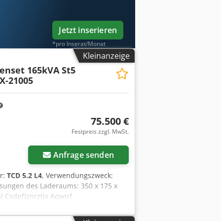
Jetzt inserieren
*pro Inserat/Monat
Kleinanzeige
Genset 165kVA St5
PX-21005
75.500 €
Festpreis zzgl. MwSt.
Mehr Bilder anfragen
Anfrage senden
er:
TCD 5.2 L4
, Verwendungszweck:
ssungen des Laderaums: 350 x 175 x
l Csdpfjznrztjx Aqwjrf
e Informationen zu erhalten. =
ch - Tanker