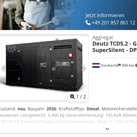
Jetzt informieren
+49 201 857 861 12
Aggregat
Deutz
TCD5.2 - 
SuperSilent - D
Dordrecht
406 km
1
/
2
Zustand:
neu
, Baujahr:
2026
, Kraftstofftyp:
Diesel
, Motorenherstell
Bauwesen Leergewicht: 3.400 kg Generatorleistung: 165 kVA Abme
220 cm CE-Kennzeichnung: ja Emissionsniveau: Stage V / Tier IV fina
Wassertankvolumen: 500 l Wenden Sie sich an Team DPX, um weiter
Weitere Optionen und Zubehör = - Battery - Control Panel - Stahlda