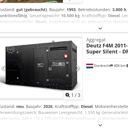
Zustand:
gut (gebraucht)
, Baujahr:
1993
, Betriebsstunden:
3.800 h
funktionsfähig
, Gesamtgewicht:
10.500 kg
, Kraftstofftyp:
Diesel
, Le
Motorenhersteller:
Deutz
, Angeboten wird ein gebrauchtes Notstr
Technische Daten: Motor : Deutz TBD 620 V12 Generator : Piller Co
KVA Freuquenz: 50 Hz Spanunng : 230/400 V Baujahr : 1993 Betriebs
Aggregat
Inkl. Schalldämpfer
Deutz
F4M 2011-
Super Silent - D
Dordrecht
406 km
1
/
3
Zustand:
neu
, Baujahr:
2026
, Kraftstofftyp:
Diesel
, Motorenherstell
Verwendungszweck: Bauwesen Leergewicht: 1.550 kg Generatorlei
Laderaums: 240 x 120 x 175 cm CE-Kennzeichnung: ja Wassertankvo
Team DPX, um weitere Informationen zu erhalten. = Weitere Optio