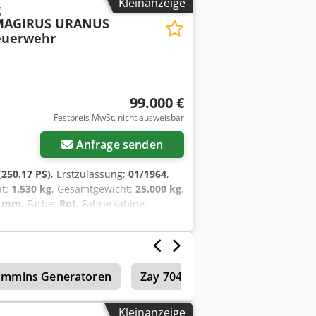
Kleinanzeige
g
MAGIRUS URANUS
euerwehr
99.000 €
Festpreis MwSt. nicht ausweisbar
Anfrage senden
250,17 PS)
, Erstzulassung:
01/1964
,
ht:
1.530 kg
, Gesamtgewicht:
25.000 kg
,
5 mm
, Farbe:
Rot
, Fahrerkabine:
2.500 mm
, Gesamtbreite:
3.300 mm
,
dort: Bovenden, Doppelsitzbank,
75 mm Aufbau: Kranwagen Typ F Uranus
war ein Lkw-Modell des deutschen
mmins Generatoren
Zay 7045 Fg
Generatoren
em luftgekühlten V12-Motor von
nd produzierte Lkw seiner Zeit. Das
 Markt und diente als Fahrgestell für
Kleinanzeige