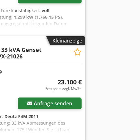
, Funktionsfähigkeit:
voll
istung:
1.299 kW (1.766,15 PS)
,
omaggregat mit folgenden Daten.
dpfx Asvmzwxsqwjrf Leistung : 1400
stunden : 3800 Inkl. Schaltschrank
Kleinanzeige
 33 kVA Genset
PX-21026
23.100 €
Festpreis zzgl. MwSt.
Anfrage senden
er:
Deutz F4M 2011
,
stung: 33 kVA Abmessungen des
lumen: 175 l Wenden Sie sich an
nen und Zubehör = Cjdpfoznr Adox