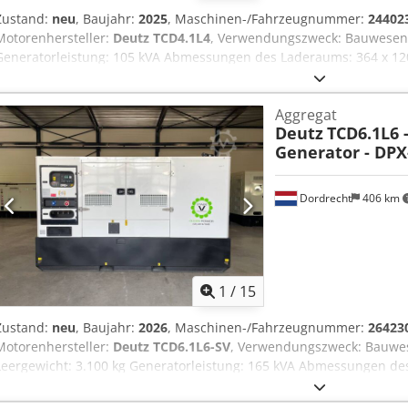
Zustand:
neu
, Baujahr:
2025
, Maschinen-/Fahrzeugnummer:
24402
Motorenhersteller:
Deutz TCD4.1L4
, Verwendungszweck: Bauwesen 
Generatorleistung: 105 kVA Abmessungen des Laderaums: 364 x 12
Cjdpfox Nl Dmox Aqwjrf Emissionsniveau: Stage V / Tier IV final W
sich an Team DPX, um weitere Informationen zu erhalten. = Weitere
Aggregat
Control Panel - Stahldach - Tanker
Deutz
TCD6.1L6 
Generator - DPX
Dordrecht
406 km
1
/
15
Zustand:
neu
, Baujahr:
2026
, Maschinen-/Fahrzeugnummer:
26423
Motorenhersteller:
Deutz TCD6.1L6-SV
, Verwendungszweck: Bauwe
Leergewicht: 3.100 kg Generatorleistung: 165 kVA Abmessungen de
Kennzeichnung: ja Emissionsniveau: Stage V / Tier IV final Wasser
Team DPX, um weitere Informationen zu erhalten. = Weitere Optione