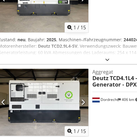
1
/
15
Zustand:
neu
, Baujahr:
2025
, Maschinen-/Fahrzeugnummer:
24402
Motorenhersteller:
Deutz TCD2.9L4-SV
, Verwendungszweck: Bauwes
Generatorleistung: 60 kVA Abmessungen des Laderaums: 254 x 114
Emissionsniveau: Stage V / Tier IV final Wassertankvolumen: 250 l 
Team DPX, um weitere Informationen zu erhalten. = Weitere Optio
Aggregat
Aqeyrbbrjwjf - Battery - Control Panel - Stahldach - Tanker
Deutz
TCD4.1L4 
Generator - DPX
Dordrecht
406 km
1
/
15