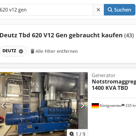
Suchen
Deutz Tbd 620 V12 Gen gebraucht kaufen
(43)
DEUTZ
Alle Filter entfernen
Generator
Notstromaggre
1400 KVA
TBD
Königswinter
235 
1
/
9