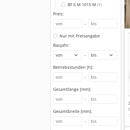
BF 6 M 1015 M
(1)
Preis:
-
Nur mit Preisangabe
Baujahr:
-
Betriebsstunden [h]:
-
Gesamtlänge [mm]:
-
Gesamtbreite [mm]:
-