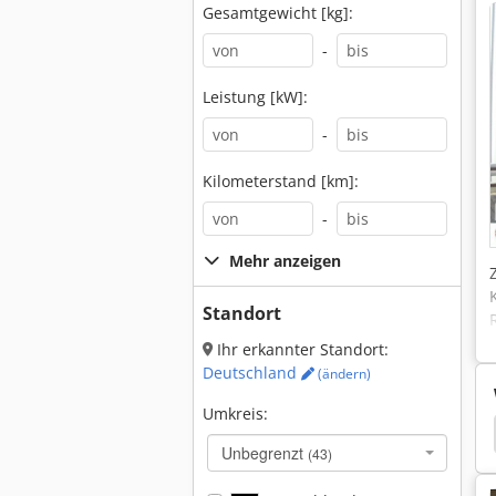
Gesamtgewicht [kg]:
-
Leistung [kW]:
-
Kilometerstand [km]:
-
Mehr anzeigen
Standort
Ihr erkannter Standort:
Deutschland
(ändern)
Umkreis:
t
Fendt 309 Cia
Fendt 309
Fendt 308 Lsa
Unbegrenzt
(43)