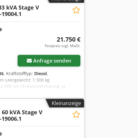
 Daneben existierten Varianten als
 33 kVA Stage V
ei diesem Fahrzeug handelt es sich um
-19004.1
d erhaltenen Orginalzustand ist
en ist. Zu dem Fahrzeug gehört die
sungsanleitung. Das Fahrzeug wurde für
 80.000,- EUR! Länge 8200 mm, Breite
21.750 €
. Das Fahrzeug stammt von der
Festpreis zzgl. MwSt.
BEHÖRANGABEN OHNE GEWÄHR,
evhg R Hoqwef - .
Anfrage senden
36
, Kraftstofftyp:
Diesel
,
n Leergewicht: 1.500 kg
 x 165 cm CE-Kennzeichnung: ja
sertankvolumen: 150 l Wenden Sie sich
ionen und Zubehör = - Battery -
Kleinanzeige
- 60 kVA Stage V
-19006.1