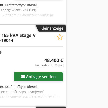
38
, Kraftstofftyp:
Diesel
,
Leergewicht: 2.960 kg
0 x 229 cm CE-Kennzeichnung: ja
assertankvolumen: 1100 l Wenden Sie
 Optionen und Zubehör = - Battery -
Kleinanzeige
- 165 kVA Stage V
-19014
48.400 €
Festpreis zzgl. MwSt.
Anfrage senden
09
, Kraftstofftyp:
Diesel
,
sen Cedpfx Aqexuzvmjworf
s Laderaums: 364 x 120 x 230 cm CE-
tankvolumen: 1100 l Wenden Sie sich an
n und Zubehör = - Battery - Control