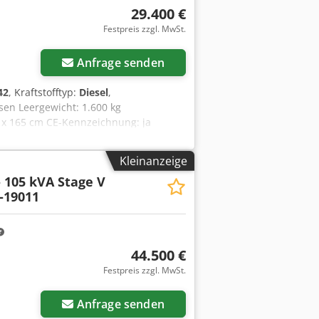
29.400 €
Festpreis zzgl. MwSt.
Anfrage senden
42
, Kraftstofftyp:
Diesel
,
en Leergewicht: 1.600 kg
 x 165 cm CE-Kennzeichnung: ja
Produktionsland: ES Wenden Sie sich an
nen und Zubehör = Credpfx
Kleinanzeige
- 105 kVA Stage V
-19011
44.500 €
Festpreis zzgl. MwSt.
Anfrage senden