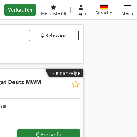
Verkaufen
Sprache
Merkliste
(0)
Login
Menü
Relevanz
Kleinanzeige
gat Deutz MWM
km
Preisinfo