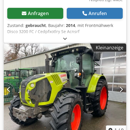
Anfragen
Anrufen
Zustand:
gebraucht
, Baujahr:
2014
, mit Frontmähwerk
Disco 3200 FC / Cedpfxotlry Se Acnsrf
Kleinanzeige