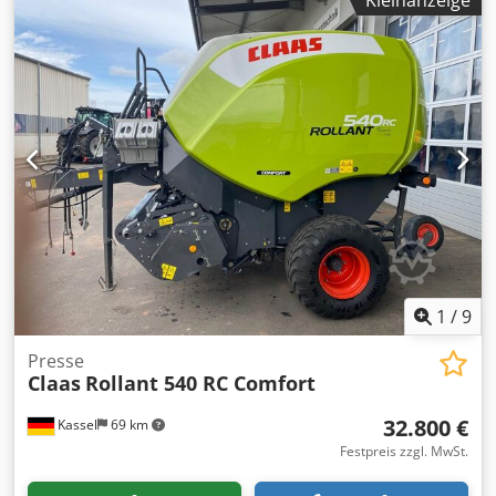
Kleinanzeige
* Allrad-Lenkung * Hundegang -----Interne
Fahrzeugnummer: 11072----Irrtümer & Zwischenverkauf
vorbehalten WhatsApp-Support verfügbar! Bei Fragen zum
Fahrzeug oder für weitere Infos schreiben Sie uns gerne
bequem per WhatsApp Whatsapp Whatsapp
1
/
9
Presse
Claas
Rollant 540 RC Comfort
32.800 €
Kassel
69 km
Festpreis zzgl. MwSt.