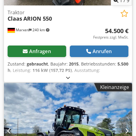
1
/
9
Traktor
Claas
ARION 550
54.500 €
Marxen
240 km
Festpreis zzgl. MwSt.
Anfragen
Anrufen
Zustand:
gebraucht
, Baujahr:
2015
, Betriebsstunden:
5.500
h
, Leistung:
116 kW (157,72 PS)
, Ausstattung:
Druckluftbremse
,
Kleinanzeige