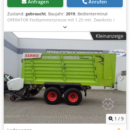
Anfragen
Anrufen
Zustand:
gebraucht
, Baujahr:
2019
, Bedienterminal
OPERATOR Festkammerpresse mit 1,25 mtr. Zweikreis /
Druckluftbremsanlage Bereifung: 500/50 - 17 Pick-up mit
Rollenniederhalter / Eingangsgetriebe mit 1.000 U/m /
Kleinanzeige
Crsdstia Dfjpfx Acnjf
1
/
9