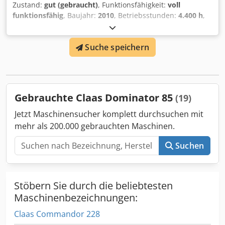
Breitfahrausrüstung bis 3,0 m Technische Dokumentation
Zustand:
gut (gebraucht)
, Funktionsfähigkeit:
voll
2-Leitungs-Druckluftbremse ⸻ Bereifung 710/75 R42
funktionsfähig
, Baujahr:
2010
, Betriebsstunden:
4.400 h
,
175D, 172E Trelleborg ⸻ Sonstiges Standard-
Leistung:
55,16 kW (75,00 PS)
,
Zündschlüssel ⸻ Technische Daten und Wartung
Maschinen-/Fahrzeugnummer:
A2204DAA2203584
,
Länge: 7.593 mm Höhe: 3.791 bis 3.941 mm Radstand:
Suche speichern
Ausstattung:
Kabine
, Hydraulischer Wendegetriebe, ohne
3.600 mm
Klimaanlage, FL80 Lader Cedpsy Eq Upjfx Acnerf
Gebrauchte Claas Dominator 85
(19)
Jetzt Maschinensucher komplett durchsuchen mit
mehr als 200.000 gebrauchten Maschinen.
Suchen
Stöbern Sie durch die beliebtesten
Maschinenbezeichnungen:
Claas Commandor 228