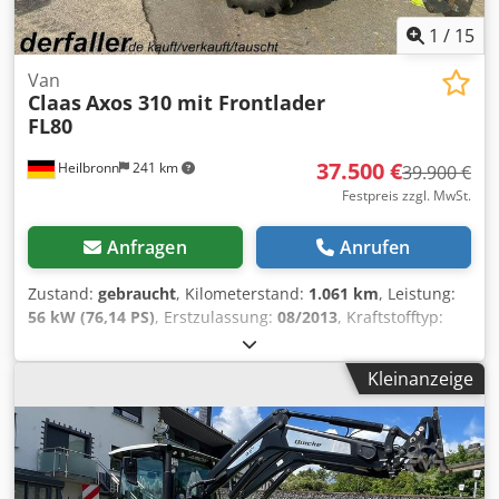
1
/
15
Van
Claas
Axos 310 mit Frontlader
FL80
37.500 €
Heilbronn
241 km
39.900 €
Festpreis zzgl. MwSt.
Anfragen
Anrufen
Zustand:
gebraucht
, Kilometerstand:
1.061 km
, Leistung:
56 kW (76,14 PS)
, Erstzulassung:
08/2013
, Kraftstofftyp:
Diesel
, Gesamtgewicht:
7.500 kg
, Farbe:
Grün
, Getriebetyp:
mechanisch
, Federung:
Sonstige
, Anzahl der Sitzplätze:
2
,
Kleinanzeige
Betriebsstunden:
1.061 h
, Ausstattung:
Allradantrieb,
Kabine
, 1. Hand, Radio, Mittelarmlehne, HU/AU neu, Diesel
Allrad Erstzulassung 07.08.2013 56 kW 4.400 cm³ 2
Sitzplätze 1.061 Betriebsstunden Kabine Fronthydraulik
Scheinwerfer vorne und hinten Radio 40 km/h