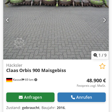
1
/
9
Häcksler
Claas
Orbis 900 Maisgebiss
48.900 €
Kassel
69 km
Festpreis zzgl. MwSt.
Anfragen
Anrufen
Zustand:
gebraucht
, Baujahr:
2016
,