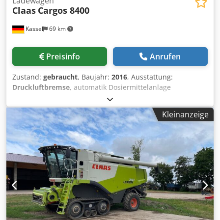
Ladewagen
Claas
Cargos 8400
Kassel
69 km
Preisinfo
Anrufen
Zustand:
gebraucht
, Baujahr:
2016
, Ausstattung:
Druckluftbremse
, automatik Dosiermittelanlage
abklappbarer Kratzboden 3. Tastrad unter PickUp / 6905
Ladungen Nachlauflenkachse Deichselfederung
Kleinanzeige
hydraulisch Achsfederung / mechanisch LoadSensing
PickUp 40 Messer Schneidwerk LED-Lichtpaket /
Kraftmessbolzen für L Crodpjtpn Tpjfx Acnef