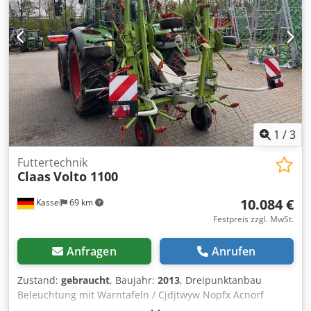
1
/
3
Futtertechnik
Claas
Volto 1100
10.084 €
Kassel
69 km
Festpreis zzgl. MwSt.
Anfragen
Anrufen
Zustand:
gebraucht
, Baujahr:
2013
, Dreipunktanbau
Beleuchtung mit Warntafeln / Cjdjtwyw Nopfx Acnorf