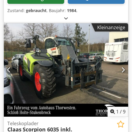
Zustand:
gebraucht
, Baujahr:
1984
,
Kleinanzeige
1
/
9
Teleskoplader
Claas
Scorpion 6035 inkl.