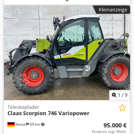
Kleinanzeige
1
/
9
Teleskoplader
Claas
Scorpion 746 Variopower
95.000 €
Kassel
69 km
Festpreis zzgl. MwSt.