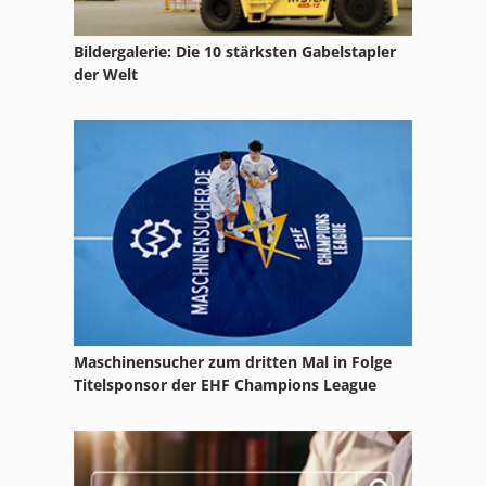
Claas Dominator 76
Bildergalerie: Die 10 stärksten Gabelstapler
Claas Dominator 86
der Welt
Claas Dominator 88 S
Claas Dominator 88 Sl
Claas Dominator 96
Claas Dominator 98 S
Claas Dominator 98 Sl
Claas Liner 1650
Maschinensucher zum dritten Mal in Folge
Claas Markant 65
Titelsponsor der EHF Champions League
Claas Rollant 66
Claas Volto 52