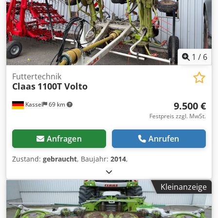
1
/
6
Futtertechnik
Claas
1100T Volto
9.500 €
Kassel
69 km
Festpreis zzgl. MwSt.
Anfragen
Anrufen
Zustand:
gebraucht
, Baujahr:
2014
,
Kleinanzeige