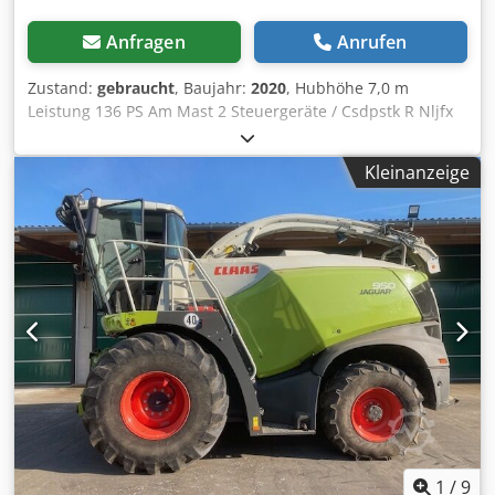
Anfragen
Anrufen
Zustand:
gebraucht
, Baujahr:
2020
, Hubhöhe 7,0 m
Leistung 136 PS Am Mast 2 Steuergeräte / Csdpstk R Nljfx
Acnsrf
Kleinanzeige
1
/
9