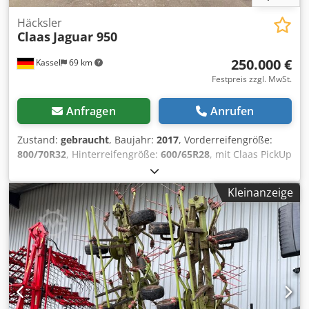
Häcksler
Claas
Jaguar 950
250.000 €
Kassel
69 km
Festpreis zzgl. MwSt.
Anfragen
Anrufen
Zustand:
gebraucht
, Baujahr:
2017
, Vorderreifengröße:
800/70R32
, Hinterreifengröße:
600/65R28
, mit Claas PickUp
300 mit Claas Orbis 7,50m Mercedes Motor 430kW, 585PS
36 / Messertrommel Korncracker Auto Fill
Kleinanzeige
Reifendruckregelanlage Rückfahrtkamera /
Siliermittelanlage / Crodpfetpgm Eex Acnjf