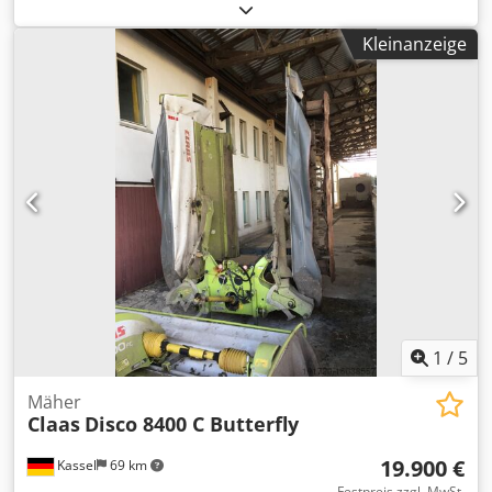
Kleinanzeige
1
/
5
Mäher
Claas
Disco 8400 C Butterfly
19.900 €
Kassel
69 km
Festpreis zzgl. MwSt.