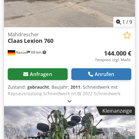
1
/
9
Mähdrescher
Claas
Lexion 760
144.000 €
Kassel
69 km
Festpreis zzgl. MwSt.
Anfragen
Anrufen
Zustand:
gebraucht
, Baujahr:
2011
, Schneidwerk mit
Rapsausrüstung Schneidwerk ist BJ 2022 Schneidwerk
Claas Vario / 930 / Cjdpfx Acet Twuijnjrf
Kleinanzeige