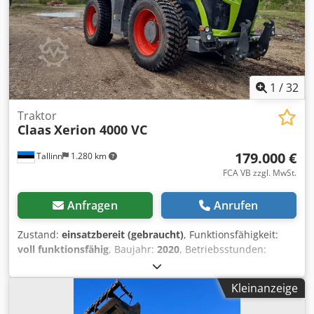
1
/
32
Traktor
Claas
Xerion 4000 VC
179.000 €
Tallinn
1.280 km
FCA VB zzgl. MwSt.
Anfragen
Anrufen
Zustand:
einsatzbereit (gebraucht)
, Funktionsfähigkeit:
voll funktionsfähig
, Baujahr:
2020
, Betriebsstunden:
10.500 h
, Leistung:
308 kW (418,76 PS)
, Motorenhersteller:
Mercedes
, Getriebetyp:
Sonstige
, Höchstgeschwindigkeit:
Kleinanzeige
50 km/h
, Erstzulassung:
08/2026
, nächste Prüfung (TÜV):
08/2026
, Farbe:
Grün
, Gesamtgewicht:
18.000 kg
,