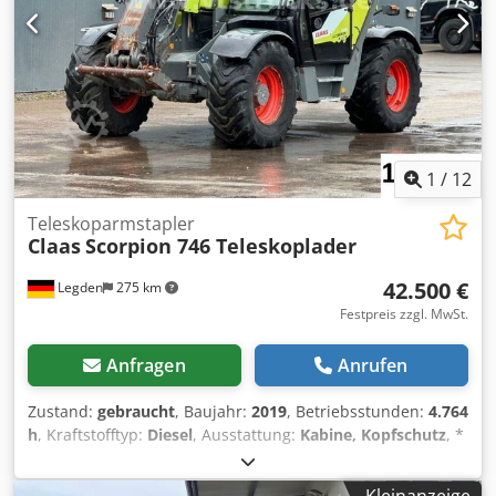
Frontlader Claas FL 120C (Baujahr 2022 / Tragkraft 1.825
kg) ... u.v.a.m. ----Das Fahrzeug ist unaufbereitet!
Bundesweite Anlieferung gegen Aufpreis möglich. Irrtümer
und Zwischenverkauf vorbehalten. Gerne nehmen wir Ihr
Fahrzeug in Zahlung. Finanzierung / Leasing auch ohne
Anzahlung möglich! Sie haben noch Fragen? Wir beraten
Sie gern!
1
/
12
Teleskoparmstapler
Claas
Scorpion 746 Teleskoplader
42.500 €
Legden
275 km
Festpreis zzgl. MwSt.
Anfragen
Anrufen
Zustand:
gebraucht
, Baujahr:
2019
, Betriebsstunden:
4.764
h
, Kraftstofftyp:
Diesel
, Ausstattung:
Kabine, Kopfschutz
, *
Claas Scorpion 746 Teleskoplader * Rückfahrkamera *
Klimaanlage * Vorderrad-Lenkung Crodpfewta Dvox Acnef