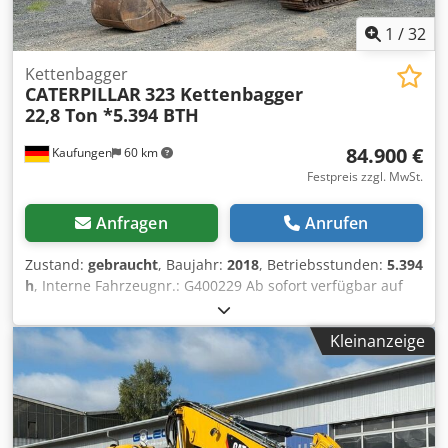
1
/
32
Kettenbagger
CATERPILLAR
323 Kettenbagger
22,8 Ton *5.394 BTH
84.900 €
Kaufungen
60 km
Festpreis zzgl. MwSt.
Anfragen
Anrufen
Zustand:
gebraucht
, Baujahr:
2018
, Betriebsstunden:
5.394
h
, Interne Fahrzeugnr.: G400229 Ab sofort verfügbar auf
unserem Hof in Kaufungen. Mehr INFO unter: * Luis
Lucena * Viktoria Sologubova Deutsch CAT 323
Kleinanzeige
Kettenbagger | 22,8 t | Baujahr 2018 | 5.394
Betriebsstunden Zum Verkauf steht ein gebrauchter CAT
323 Kettenbagger aus dem Baujahr 2018. Mit einem
Betriebsgewicht von 22.800 kg eignet sich die Maschine
ideal für Erdbewegungs-, Tiefbau-, Abbruch- und