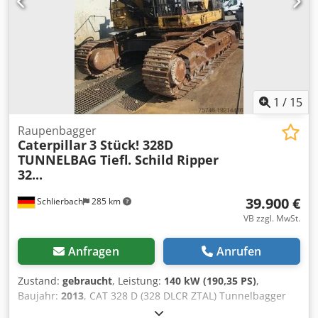
1
/
15
Raupenbagger
Caterpillar
3 Stück! 328D
TUNNELBAG Tiefl. Schild Ripper
32...
39.900 €
Schlierbach
285 km
VB zzgl. MwSt.
Anfragen
Anrufen
Zustand:
gebraucht
, Leistung:
140 kW (190,35 PS)
,
Baujahr:
2013
, CAT 328 D (328 DLCR ZTAL) Tunnelbagger
Sehr viele Teile zusätzlich gegen Aufpreis erhältlich, z. B.