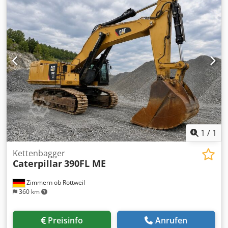
Zentralschmierung Bridgestone Reifengröße 26.5R25: ca.
40-50 % erhalten, Schaufel – 5 m³ Dodjy Nmrfjpfx Akpskr
CAT C9.3 Motor mit 250kW CE Einsatzgewicht: 26 to. neuer
Service von Zeppelin
1
/
1
Kettenbagger
Caterpillar
390FL ME
Zimmern ob Rottweil
360 km
Preisinfo
Anrufen