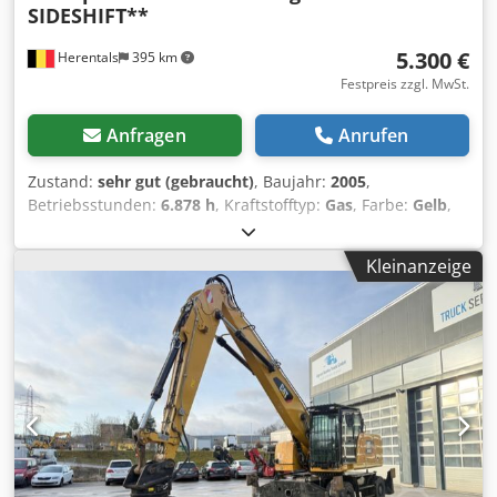
SIDESHIFT**
5.300 €
Herentals
395 km
Festpreis zzgl. MwSt.
Anfragen
Anrufen
Zustand:
sehr gut (gebraucht)
, Baujahr:
2005
,
Betriebsstunden:
6.878 h
, Kraftstofftyp:
Gas
, Farbe:
Gelb
,
Baujahr: 2005 Technischer Zustand: sehr gut Optischer
Zustand: sehr gut Djdpozqvxbefx Akpskr Wenden Sie sich
Kleinanzeige
an Thierry Leemans, um weitere Informationen zu
erhalten.