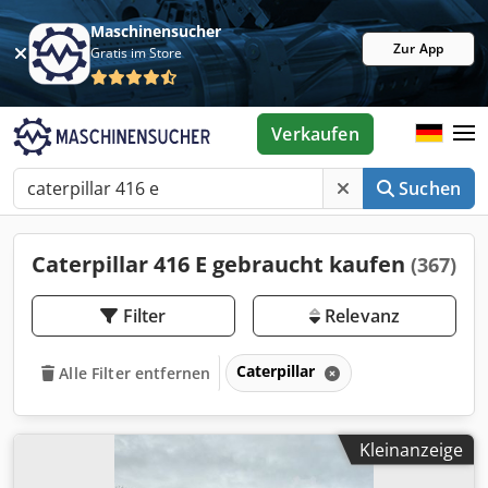
Maschinensucher
Zur App
Gratis im Store
Verkaufen
Suchen
Caterpillar 416 E gebraucht kaufen
(367)
Filter
Relevanz
Caterpillar
Alle Filter entfernen
Kleinanzeige