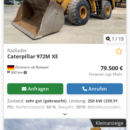
1
/
19
Radlader
Caterpillar
972M XE
79.500 €
Zimmern ob Rottweil
360 km
Festpreis zzgl. MwSt.
Anfragen
Anrufen
Zustand:
sehr gut (gebraucht)
, Leistung:
250 kW (339,91
PS)
, Reifenzustand:
50 %
, Baujahr:
2019
, Betriebsstunden:
11.876 h
, Ausstattung:
Klimaanlage
, CATERPILLAR 972M XE
Baujahr: 2019 Betriebsstunden: 11.876 Std. geschlossene
Kleinanzeige
Kabine Klimaanlage Radio Rückfahrkamera