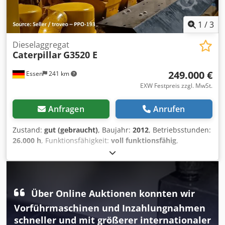
1
/
3
Dieselaggregat
Caterpillar
G3520 E
249.000 €
Essen
241 km
EXW Festpreis zzgl. MwSt.
Anfragen
Anrufen
Zustand:
gut (gebraucht)
, Baujahr:
2012
, Betriebsstunden:
26.000 h
, Funktionsfähigkeit:
voll funktionsfähig
,
Kraftstofftyp:
Gas
, Leistung:
2.000 kW (2.719,24 PS)
,
Nennscheinleistung:
2.527 kVA
, Art der Kühlung:
Luft
,
Kraftstoff:
Haushaltsgas H
, Eingangsspannung:
10.500 V
,
Eingangsfrequenz:
50 Hz
, Art des Eingangsstroms:
Über Online Auktionen konnten wir
Wechselstrom (AC)
, Ausstattung:
Dokumentation/Handbuch
, 2 MWe CHP plant; with
Vorführmaschinen und Inzahlungnahmen
Caterpillar G3520-gen set for gas and methane; with
schneller und mit größerer internationaler
10,500 V Caterpillar SR4B generator; operating hours ca.