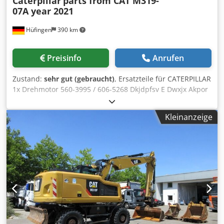
Caterpillar
parts from CAT M319-
07A year 2021
Hüfingen
390 km
Preisinfo
Anrufen
Zustand:
sehr gut (gebraucht)
, Ersatzteile für CATERPILLAR
1x Drehmotor 560-3995 / 606-5268 Dkjdpfsv E Dwxjx Akpor
1x Drehdurchführung 525-9476 2x Pendelachszylilinder
568-8851 1x Koppel (Link) 568-9344 1x Stiel (Stick) 541-6698
Kleinanzeige
1x Boom Variable Adjustable 525-9267 1x Boom GP Stub
562-7526/525-9265 1x Hydr. Zylinder Verstell (Variable
Boom) 540-1323 1x Hydr. Zylinder Stiel (Stick) 540-1327 2x
Hydr. Zylinder Hub (Boom) 540-1342 1x Hydr. Zylinder
Löffel (Bucket) 540-1348 1x Fahrmotor 550-1473/625-7594
1x Verteilergetriebe 549-0183 1x Ölkühler 589-1115 1x
Nachkühlerblock 590-0288 1x Kühlerblock 590-0290 2x
Sauglüfter 637-6650 1x Air Clean Emmission 563-7899 1x
Drehkranz 550-4954 1x Kardanwelle 516-9980 1x
Kardanwelle 517-0000 1x Wellengruppe Kardan 110-6135