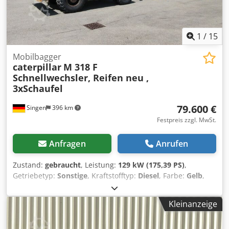
1x Lenkachse 331-13-95 1x Hinterachse 549-0180 1x
Planierschild 419-1550 2x Staubox 556-5556 1x
Kontergewicht 573-3553
1
/
15
Mobilbagger
caterpillar
M 318 F
Schnellwechsler, Reifen neu ,
3xSchaufel
79.600 €
Singen
396 km
Festpreis zzgl. MwSt.
Anfragen
Anrufen
Zustand:
gebraucht
, Leistung:
129 kW (175,39 PS)
,
Getriebetyp:
Sonstige
, Kraftstofftyp:
Diesel
, Farbe:
Gelb
,
Erstzulassung:
01/2019
, Emissionsklasse:
keine
, Federung:
Sonstige
, Baujahr:
2019
, Betriebsstunden:
7.162 h
,
Kleinanzeige
Fahrerkabine:
Sonstige
, Kraftstoff:
Diesel
, Ausstattung:
Allradantrieb, Klimaanlage
, * Rückfahrkamera *