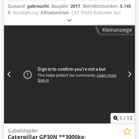
Zustand:
gebraucht
, Baujahr:
2017
, Betriebsstunden:
5.145
h
, Ausstattung:
Allradantrieb
, CAT 906M Radlader aus
Baujahr 2017 mit Schaufel & Gabel ! ----* Hersteller: CAT *
Typ: 906M * Baujahr: 2017 * Abgelesene Betriebsstunden:
Kleinanzeige
ca. 5.145 * Mit Schaufel & Gabel * Deutsche Maschine, 1.
Hand * Hydraulischer Schnellwechsler * CE Erklärung &
Datenbestätigung vorhanden * Weitere Fotos + Video auf
Anfrage (Whats APP Erik) * Preis: 26.900 Euro, netto + 19%
MwSt. ----Für weitere Fragen bitte anrufen: Djdpfxozp Ayis
Akpekr For more question please call: Erik Kortum: Whats
App ?Alle Angaben ohne Gewähr und Garantie, Irrtümer
und Zwischenverkauf vorbehalten. ?
1
/
13
Gabelstapler
Caterpillar
GP30N **3000kg-