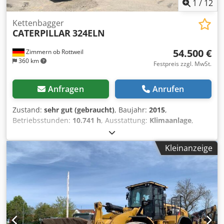
1
/
12
Kettenbagger
CATERPILLAR
324ELN
54.500 €
Zimmern ob Rottweil
360 km
Festpreis zzgl. MwSt.
Anfragen
Anrufen
Zustand:
sehr gut (gebraucht)
, Baujahr:
2015
,
Betriebsstunden:
10.741 h
, Ausstattung:
Klimaanlage
,
CATERPILLAR 324ELN Baujahr 2015 Betriebsstunden:
10.741 Std. Geschlossene Kabine Klimaanlage Dksdezl Dt
Kleinanzeige
Nspfx Akpsr Radio Rückfahrkamera Verstellausleger
Stiellänge: 3,10 m. Vollverrohrung (Hammer-, Greifer-,
Scheren- hydraulik) OQ70/55 Schnellwechsler 1x Löffel -
900mm breit Laufwerk ca 60-70% erhalten Bodenplatten
600mm breit CAT 7.1 Motor mit 151kW
Zentralschmieranlage CE Einsatzgewicht: 26.2 to