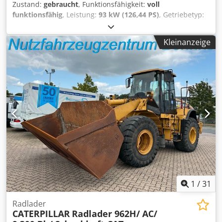
Zustand:
gebraucht
, Funktionsfähigkeit:
voll
funktionsfähig
, Leistung:
93 kW (126,44 PS)
, Getriebetyp:
Automatisch
, Kraftstofftyp:
Diesel
, Leergewicht:
12.600 kg
,
Betriebsgewicht:
12.600 kg
, Achsen-Konfiguration:
4x4
,
Kleinanzeige
Erstzulassung:
10/1998
, Baujahr:
1998
, Betriebsstunden:
17.762 h
, Kraftstoff:
Diesel
, Ausstattung:
Allradantrieb,
Palettengabeln
, RADLADER CATERPILLAR IT28G
Schnellwechselsystem! Palettengabel gegen Aufpreis.
17762 Betriebsstunden 12600 kg Eigengewicht 93KW
Produkt Nummer: 9AR00289 Djdpfei Tmhpox Akpskr
Technisch in Ordnung! Tel. 44
1
/
31
Radlader
CATERPILLAR
Radlader 962H/ AC/