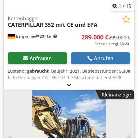
1
/
19
Kettenbagger
CATERPILLAR
352 mit CE und EPA
289.000 €
Bergkamen
201 km
299.000 €
Festpreis zzgl. MwSt.
Anfragen
Anrufen
Zustand:
gebraucht
, Baujahr:
2021
, Betriebsstunden:
5.300
h
, Kettenbagger CAT 352-07 die Maschine hat erst 5300
Betriebsstunden und ist in guten Zustand Dodpfxsyy Hvxs
Akpekr Einsatzgewicht ca. 52.800 kg
Kleinanzeige