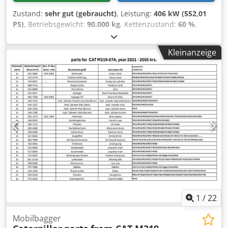
Zustand:
sehr gut (gebraucht)
, Leistung:
406 kW (552,01
PS)
, Betriebsgewicht:
90.000 kg
, Kettenzustand:
60 %
,
Baujahr:
2015
, Betriebsstunden:
12.866 h
, Ausstattung:
Kabine, Klimaanlage
, CATERPILLAR 390FL ME Baujahr: 2015
Kleinanzeige
Betriebsstunden: 12.866 Std. geschlossene Schutzkabine
Klimaanlage Radio Rückfahrkamera Zentralschmierung
Dkodpfx Ajy U I Hbokpor Standardausleger Stiellänge: 2,90
m. Felslöffel mit Messer 2,20m. breit Laufwerk ca. 60%
erhalten Bodenplatten 650 mm breit CAT C18 Motor mit
406 kW CE / EPA Einsatzgewicht: 90 to.
1
/
22
Mobilbagger