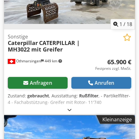
1
/
18
Sonstige
Caterpillar
CATERPILLAR |
MH3022 mit Greifer
65.900 €
Othmarsingen
449 km
Festpreis zzgl. MwSt.
Anfragen
Anrufen
Zustand:
gebraucht
, Ausstattung:
Rußfilter
, - Partikelfilter-
4 - Fachabstützung- Greifer mit Rotor- 11'740
Stunden&nbsp,Federung: Dsdpfx Aksy Srd Eepskr
Hydraulisch
Kleinanzeige