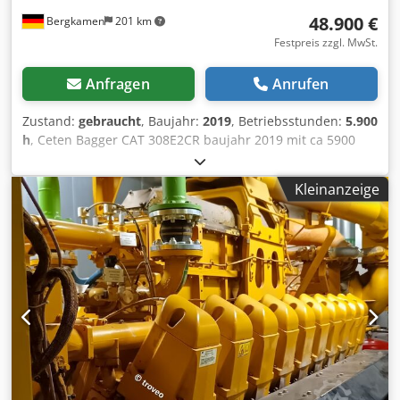
48.900 €
Bergkamen
201 km
Festpreis zzgl. MwSt.
Anfragen
Anrufen
Zustand:
gebraucht
, Baujahr:
2019
, Betriebsstunden:
5.900
h
, Ceten Bagger CAT 308E2CR baujahr 2019 mit ca 5900
stunden Dsdpfx Akexnvlcjpjkr sehr gute Zustand
Kleinanzeige