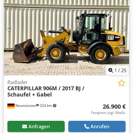
Schnellwechsler CAT CW-20-H.4.N. Dkedpfezhbv Hsx Akpjr
* Grabenräumlöffel 2,20 m * 2x Tiefenlöffel 1,00 m + 0,50
m * Reifen neu ... Radio, Allrad, Klimaanlage,
Schnellwechsel, Gebrauchtwagen, Diesel, inkl. Mwst.
1
/
25
Radlader
CATERPILLAR
906M / 2017 BJ /
Schaufel + Gabel
26.900 €
Neumünster
324 km
Festpreis zzgl. MwSt.
Anfragen
Anrufen