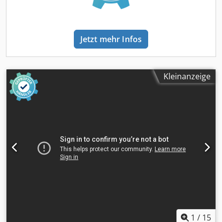
günstigen Sonderkonditionen. Bei Interesse erstellen wir
Ihnen gerne ein individuelles Angebot! Inzahlungnahme
Ihres Nutzfahrzeug/Baumaschine ist erwünscht. Falls eine
Jetzt mehr Infos
neue TÜV-Abnahme erwünscht, unterbreiten wir Ihnen
gerne ein Angebot unserer Partnerwerkstätten. Unser
Angebot ist generell OHNE neuer TÜV Abnahme. Die
Anlieferung Ihres "neuen" Nutzfahrzeug ist durch unsere
Kleinanzeige
externen Partner gegen Mehrpreis möglich. Die
gemachten Angaben in Anzeigen, Internet, Preisschildern
und Bildern sind unverbindliche Beschreibungen und
dienen nicht als zugesicherte Eigenschaften. Der Verkäufer
übernimmt keine Haftung/ Gewährleistung für Tipp- und
Datenübermittlungsfehler. Aufgeführte Ausstattungen
sind ggfs. gesondert zu prüfen. Irrtum und
Zwischenverkauf vorbehalten.
1
/
15