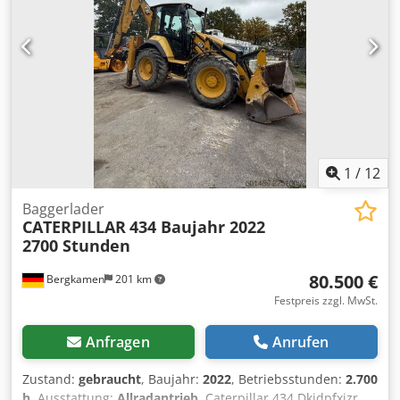
1
/
12
Baggerlader
CATERPILLAR
434 Baujahr 2022
2700 Stunden
80.500 €
Bergkamen
201 km
Festpreis zzgl. MwSt.
Anfragen
Anrufen
Zustand:
gebraucht
, Baujahr:
2022
, Betriebsstunden:
2.700
h
, Ausstattung:
Allradantrieb
, Caterpillar 434 Dkjdpfxjzr