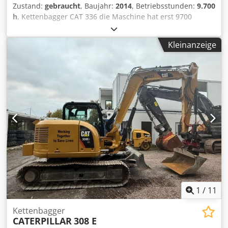
Zustand:
gebraucht
, Baujahr:
2014
, Betriebsstunden:
9.700
h
, Kettenbagger CAT 336 die Maschine hat erst 9700
Betriebsstunden und ist in guten Zustand Einsatzgewicht
ca. 36.800 kg Dedpfx Akjx Tyq Aopskr
Kleinanzeige
1
/
11
Kettenbagger
CATERPILLAR
308 E