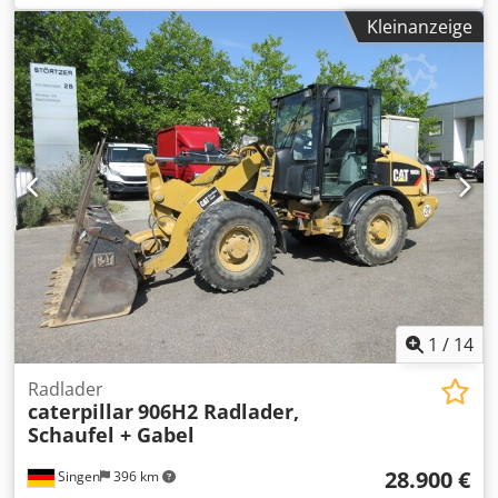
ein kompletter Oberbau etc.!! • Leistung: 140 kW (190 PS) •
Kleinanzeige
Knick-/ Verstellausleger für Tunnelarbeiten •
Schnellwechseleinrichtung • Schildabstützung • Klima •
Kurzheckversion • 11.600 Bh. • 600 mm Kettenbreite •
inclusive 1 x Tieflöffel 1.3 m³ und 1 x Ripper •
Baggergrabungstiefe: ca. 7m • Leergewicht: 43.500 kg -
deutsche Maschine! - funktionsfähig! Dksdpfewmpcuox
Akper - Alle Kundendienste durch Fa. Zeppelin / Caterpillar
Irrtümer und Zwischenverkauf vorbehaltlich! = Weitere
Informationen = Baujahr: 2013 Schäden: keines
1
/
14
Radlader
caterpillar
906H2 Radlader,
Schaufel + Gabel
28.900 €
Singen
396 km