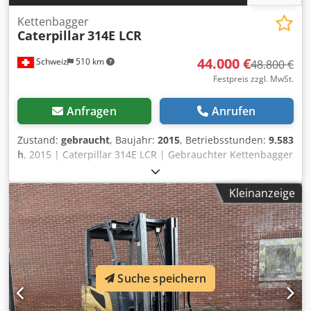
Kettenbagger
Caterpillar
314E LCR
44.000 €
Schweiz
510 km
48.800 €
Festpreis zzgl. MwSt.
Anfragen
Anrufen
Zustand:
gebraucht
, Baujahr:
2015
, Betriebsstunden:
9.583
h
, 2015 | Caterpillar 314E LCR | Gebrauchter Kettenbagger
| 9583 hours 📍Location: Schweiz 🚛 Delivery available to
your destination – Use our shipping calculator to estimate
Kleinanzeige
transport costs! 💰 Buy Now for EUR 44000 or Make an
Offer. Payment at delivery available for an affordable fee
(subject to approval)* 👷‍♂️ Inspected by an independent
expert 65 Inspektionspunkte 53 genehmigt ✅ 11
unvollkommene ℹ️ 1 Ausgaben ⚠️ 📌 Inspector's Comment:
KIPPLÖFFEL NICHT INBEGRIFFEN. Gut funktionierender
Suche speichern
Bagger, Antrieb etwas laut, installiertes Cat Product Link
System, Kamera und Oilquick Schnellwechsler, 1 Löffel,