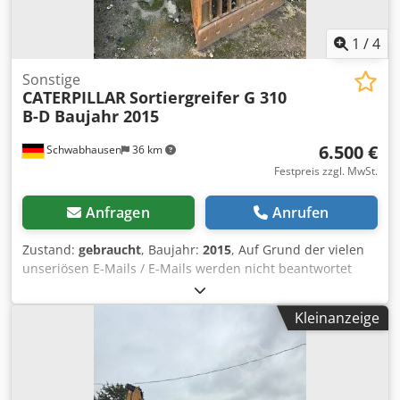
1
/
4
Sonstige
CATERPILLAR
Sortiergreifer G 310
B-D Baujahr 2015
6.500 €
Schwabhausen
36 km
Festpreis zzgl. MwSt.
Anfragen
Anrufen
Zustand:
gebraucht
, Baujahr:
2015
, Auf Grund der vielen
unseriösen E-Mails / E-Mails werden nicht beantwortet
Dkodeztlhqopfx Akper WhatsApp
"IRRTÜMER,SCHREIBFEHLER UND ZWISCHENVERKAUF
Kleinanzeige
VORBEHALTEN"