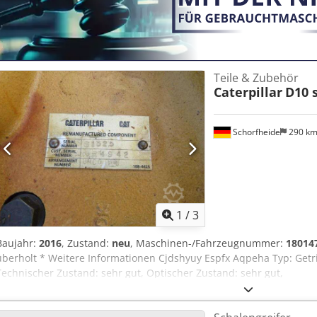
Fahrzeug in Zahlung. Finanzierung direkt bei uns im Hause mög
sprechen: Deutsch, English, Spanish, Polnisch, Ukrainisch, Russisch,
Teile & Zubehör
Caterpillar
D10 
Schorfheide
290 k
1
/
3
Baujahr:
2016
, Zustand:
neu
, Maschinen-/Fahrzeugnummer:
18014
überholt * Weitere Informationen Cjdshyuy Espfx Aqpeha Typ: Getri
Technischer Zustand: sehr gut, Optischer Zustand: sehr gut,