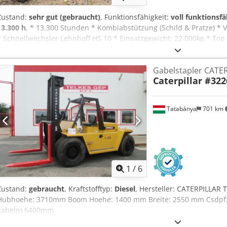
Zustand:
sehr gut (gebraucht)
, Funktionsfähigkeit:
voll funktionsfä
13.300 h
, * 13.300 Stunden * Kombiabstützung (Schild & Pratze) *
* Schnellwechsler Lehnhoff HS 10 * Einsatzgewicht: 22.000kg * Top
Gabelstapler CATE
Caterpillar #322
Tatabánya
701 km
1
/
6
Zustand:
gebraucht
, Kraftstofftyp:
Diesel
, Hersteller: CATERPILLAR 
Hubhoehe: 3710mm Boom Hoehe: 1400 mm Breite: 2550 mm Csdpfx 
gabeln) 6400mm