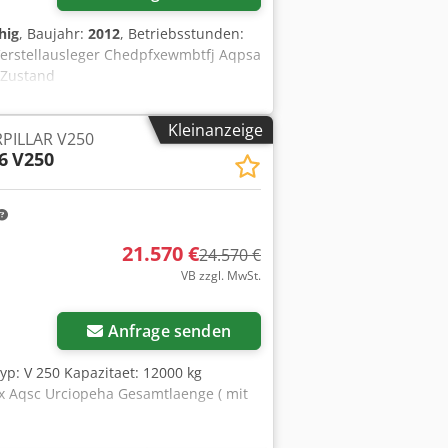
hig
, Baujahr:
2012
, Betriebsstunden:
 Verstellausleger Chedpfxewmbtfj Aqpsa
 Zustand
Kleinanzeige
RPILLAR V250
6
V250
21.570 €
24.570 €
VB zzgl. MwSt.
Anfrage senden
Typ: V 250 Kapazitaet: 12000 kg
Aqsc Urciopeha Gesamtlaenge ( mit