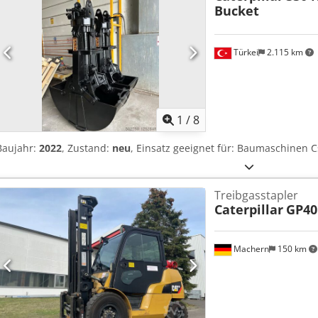
Bucket
Türkei
2.115 km
1
/
8
Baujahr:
2022
, Zustand:
neu
, Einsatz geeignet für: Baumaschinen
Treibgasstapler
Caterpillar
GP4
Machern
150 km