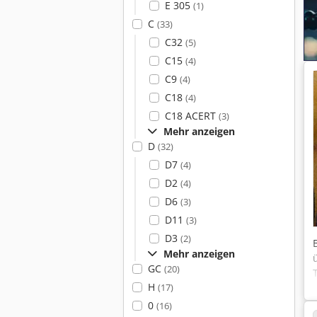
E 305
(1)
C
(33)
C32
(5)
C15
(4)
C9
(4)
C18
(4)
C18 ACERT
(3)
Mehr anzeigen
D
(32)
D7
(4)
D2
(4)
D6
(3)
D11
(3)
D3
(2)
Mehr anzeigen
GC
(20)
H
(17)
0
(16)