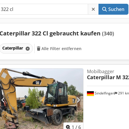
Suchen
Caterpillar 322 Cl gebraucht kaufen
(340)
Caterpillar
Alle Filter entfernen
Mobilbagger
Caterpillar
M 32
Sindelfingen
291 k
1
/
6