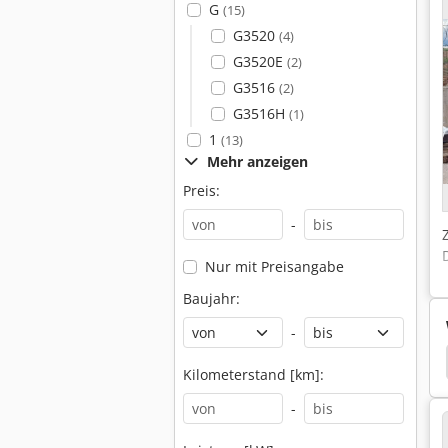
G
(15)
G3520
(4)
G3520E
(2)
G3516
(2)
G3516H
(1)
1
(13)
Mehr anzeigen
Preis:
-
Nur mit Preisangabe
Baujahr:
-
technik
Liebherr Baumaschinen
Liebherr 941
Kilometerstand [km]:
-