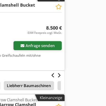
Clamshell Bucket
8.500 €
EXW Festpreis zzgl. MwSt.
Anfrage senden
on Greifschaufeln mit/ohne
Liebherr Baumaschinen
Liebherr 941
Ketten
Kleinanzeige
rrow Clamshell Bucket
Narrow Clamshell