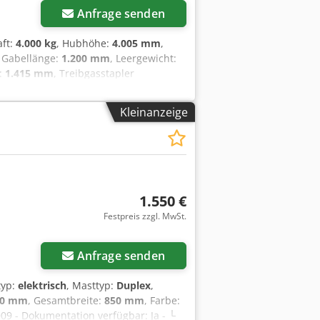
Anfrage senden
aft:
4.000 kg
, Hubhöhe:
4.005 mm
,
, Gabellänge:
1.200 mm
, Leergewicht:
e:
1.415 mm
, Treibgasstapler
ttyp: Standard Zustand Technisch:
ng vorne Zustand: 60 - 80% Bereifung
Kleinanzeige
: Gebrauchtgerät in gutem Zustand.
ährleistung von 3 Monaten.
einwerfer hinten, Arbeitsscheinwerfer
1.550 €
Festpreis zzgl. MwSt.
Anfrage senden
ftyp:
elektrisch
, Masttyp:
Duplex
,
60 mm
, Gesamtbreite:
850 mm
, Farbe:
009 - Dokumentation verfügbar: Ja - └