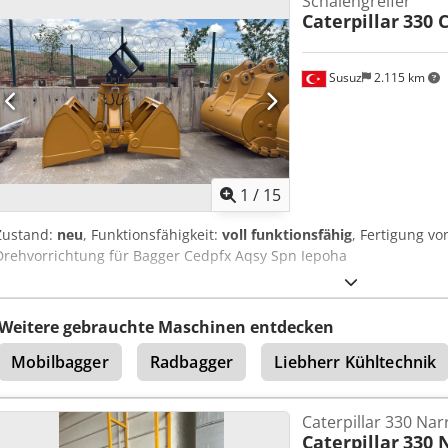
Schalengreifer
Caterpillar
330 
Susuz
2.115 km
1
/
15
Zustand:
neu
, Funktionsfähigkeit:
voll funktionsfähig
, Fertigung v
Drehvorrichtung für Bagger Cedpfx Aqsy Spn Iepoha
Weitere gebrauchte Maschinen entdecken
Mobilbagger
Radbagger
Liebherr Kühltechnik
Caterpillar 330 Na
Caterpillar
330 