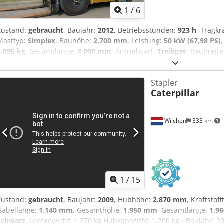
1
/
6
Zustand:
gebraucht
, Baujahr:
2012
, Betriebsstunden:
923 h
, Tragkr
Masttyp:
Simplex
, Bauhöhe:
2.700 mm
, Leistung:
50 kW (67,98 PS)
6.095 kg
, Gesamtlänge:
3.000 mm
, Antriebsart:
Treibgas
, Baubreit
Lastschwerpunkt: 500 Gabelbreite: 125 mm Gabeldicke: 50 mm Mas
sehr gut Bereifung vorne Typ: Luft Chodpel Hbmpsfx Aqpea Bereifu
Stapler
hinten Typ: Luft Bereifung hinten Zustand: 60 - 80% Beschreibung
Caterpillar
Wartung und UVV-Prüfung erneuert. Gebrauchtgerät mit einer Gew
Seitenschieber, Zinkenverstellgerät, 3. Ventil, 4. Ventil, Arbeitssch
vorn, Heizung, Vollkabine,
Wijchen
333 km
1
/
15
Zustand:
gebraucht
, Baujahr:
2009
, Hubhöhe:
2.870 mm
, Kraftstof
Gabellänge:
1.140 mm
, Gesamthöhe:
1.950 mm
, Gesamtlänge:
1.9
Schwarz
, Leergewicht: 1.270 kg Hubkapazität: 1.200 kg - Baujahr: 2