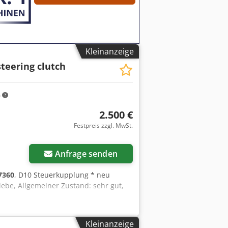
lich. GOLEC NUTZFAHRZEUGE GMBH Wir
 Bulgarisch. ----.
Kleinanzeige
steering clutch
m
2.500 €
Festpreis zzgl. MwSt.
Anfrage senden
7360
, D10 Steuerkupplung * neu
ebe, Allgemeiner Zustand: sehr gut,
Kleinanzeige