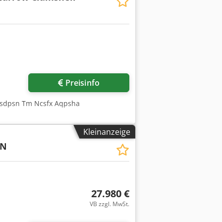
Preisinfo
 Csdpsn Tm Ncsfx Aqpsha
Kleinanzeige
0N
27.980 €
VB zzgl. MwSt.