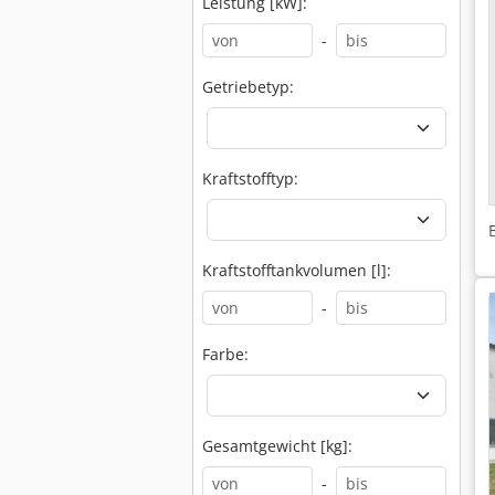
Leistung [kW]:
-
Getriebetyp:
Kraftstofftyp:
Kraftstofftankvolumen [l]:
-
Farbe:
Gesamtgewicht [kg]:
-