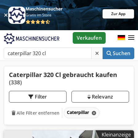
Maschinensucher
Zur App
Gratis im Store
Verkaufen
Suchen
Caterpillar 320 Cl gebraucht kaufen
(338)
Filter
Relevanz
Caterpillar
Alle Filter entfernen
Kleinanzeige