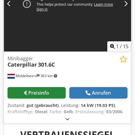
1
/
15
Minibagger
Caterpillar
301.6C
Middelbeers
363 km
Preisinfo
Anrufen
Zustand:
gut (gebraucht)
, Leistung:
14 kW (19,03 PS)
,
Kraftstofftyp:
Diesel
, Farbe:
Gelb
, Erstzulassung:
03/2006
,
Baujahr:
2006
, Betriebsstunden:
5.484 h
, Modelljahr: 2006
Antrieb: Raupe Zylinderzahl: 3 Leergewicht: 1.720 kg
Technischer Zustand: gut Optischer Zustand: gut Preis: Auf
VERTRAUENSSIEGEL