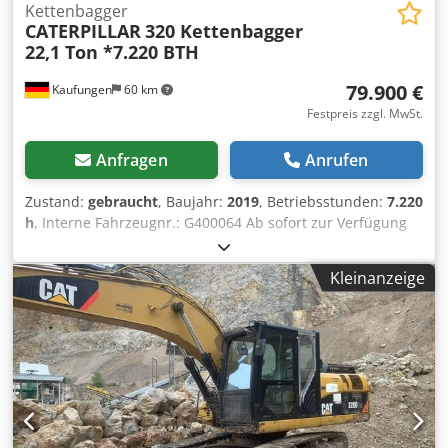
Kettenbagger
CATERPILLAR
320 Kettenbagger
22,1 Ton *7.220 BTH
79.900 €
Kaufungen
60 km
Festpreis zzgl. MwSt.
Anfragen
Anrufen
Zustand:
gebraucht
, Baujahr:
2019
, Betriebsstunden:
7.220
h
, Interne Fahrzeugnr.: G400064 Ab sofort zur Verfügung
auf unserem Hof in Kaufungen Mehr INFO unter: * Golec
Nutzfahrzeuge GmbH (Deutsch, English, Bulgarisch,
Kleinanzeige
Russisch) Dodpfxeyvmz Ts Agxskr * Viktoria Sologubova
(Polnisch, Russisch, Ukrainisch, English) CATERPILLAR 320
Kettenbagger Baujahr 2019 7.220 h 22.100 Tonnen
Finanzierungsbeispiel: * Interne Nummer: G400064
* Kaufpreis: 79.900,00 ¤ * Anzahlung:
10% * Laufzeit: 60 * Monatliche Rate: 1.199,02 ¤
Restwert: 15.380,00 ¤ Wenn das Angebot Ihnen zusagt
oder dieses nach Ihren Bedürfnissen anpassen wollen,