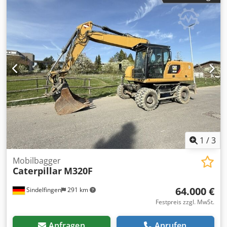
1
/
3
Mobilbagger
Caterpillar
M320F
64.000 €
Sindelfingen
291 km
Festpreis zzgl. MwSt.
Anfragen
Anrufen