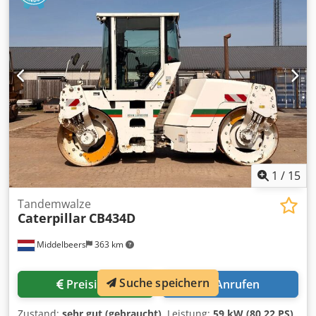
Technischer Zustand: gut Optischer Zustand: schlecht
Dkedpfxsun Rlqo Agxer Finanzielle Informationen Preis:
Auf Anfrage Weitere Informationen Wenden Sie sich an
Ernst van Hek, um weitere Informationen zu erhalten.
1
/
15
Tandemwalze
Caterpillar
CB434D
Middelbeers
363 km
Suche speichern
Preisinfo
Anrufen
Zustand:
sehr gut (gebraucht)
, Leistung:
59 kW (80,22 PS)
,