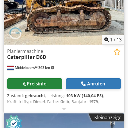
1
/
13
Planiermaschine
Caterpillar
D6D
Middelbeers
363 km
Preisinfo
Anrufen
Zustand:
gebraucht
, Leistung:
103 kW (140,04 PS)
,
Kraftstofftyp:
Diesel
, Farbe:
Gelb
, Baujahr:
1979
,
Allgemeine Informationen Baujahr: 1979 Modelljahr: 1979
Seriennummer: 20X1733 Technische Informationen
Kleinanzeige
Zylinderzahl: 6 Antrieb: Raupe Leergewicht: 14.000 kg
Zustand Allgemeiner Zustand: durchschnittlich