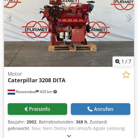
1
/
7
Motor
Caterpillar
3208 DITA
Roosendaal
420 km
Preisinfo
Anrufen
Baujahr:
2002
, Betriebsstunden:
368 h
, Zustand:
gebraucht
, Neu: Nein Dodoy Am Umspfx Agxjkr Leistung:
201 kW (273 PS) Mehrwertsteuer/Differenzbesteuerung: