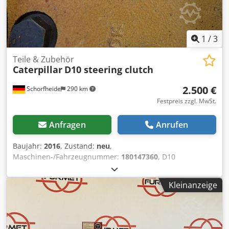
1
/
3
Teile & Zubehör
Caterpillar
D10 steering clutch
2.500 €
Schorfheide
290 km
Festpreis zzgl. MwSt.
Anfragen
Anrufen
Baujahr:
2016
, Zustand:
neu
,
Maschinen-/Fahrzeugnummer:
180147360
, D10
Steuerkupplung * neu überholt * Dedpohyuy Eefx Agxokr
Weitere Informationen Typ: Getriebe, Allgemeiner Zustand:
Kleinanzeige
sehr gut, Technischer Zustand: sehr gut, Optischer
Zustand: sehr gut,