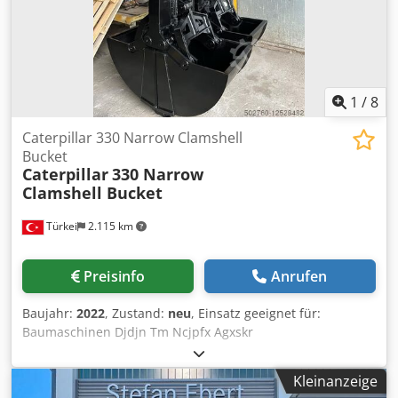
1
/
8
Caterpillar 330 Narrow Clamshell
Bucket
Caterpillar
330 Narrow
Clamshell Bucket
Türkei
2.115 km
Preisinfo
Anrufen
Baujahr:
2022
, Zustand:
neu
, Einsatz geeignet für:
Baumaschinen Djdjn Tm Ncjpfx Agxskr
Kleinanzeige