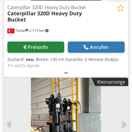
Caterpillar 320D Heavy Duty Bucket
Caterpillar
320D Heavy Duty
Bucket
Türkei
2.115 km
Preisinfo
Anrufen
Zustand:
neu
, Breite: 130 cm Garantie: 6 Monate Dsdpjn
Tm Adsfx Agxokr
Kleinanzeige