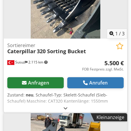
1
/
3
Sortiereimer
Caterpillar
320 Sorting Bucket
5.500 €
Susuz
2.115 km
FOB Festpreis zzgl. MwSt.
Anfragen
Anrufen
Zustand:
neu
, Schaufel-Typ: Skelett-Schaufel (Sieb-
Schaufel) Maschine: CAT320 Kantenlänge: 1550mm
Kapazität: 1.35m^3 Dodpfx Aotqyvgogxokr Für detaillierte
Informationen und Anfragen kontaktieren Sie uns bitte
Kleinanzeige