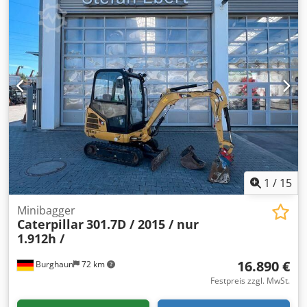
1
/
15
Minibagger
Caterpillar
301.7D / 2015 / nur
1.912h /
16.890 €
Burghaun
72 km
Festpreis zzgl. MwSt.