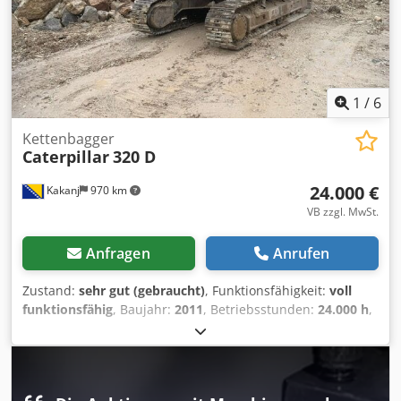
kontaktieren Sie uns unter Hr. Enchev). Wir freuen uns auf
Ihren Anruf Irrtümer vorbehalten Gerne nehmen wir
Ihr gebrauchtes Fahrzeug in Zahlung. Finanzierung direkt
bei uns im Hause möglich. GOLEC NUTZFAHRZEUGE GMBH
Wir sprechen: Deutsch, English, Spanish, Polnisch,
Ukrainisch, Russisch, Bulgarisch. ----.
1
/
6
Kettenbagger
Caterpillar
320 D
24.000 €
Kakanj
970 km
VB zzgl. MwSt.
Anfragen
Anrufen
Zustand:
sehr gut (gebraucht)
, Funktionsfähigkeit:
voll
funktionsfähig
, Baujahr:
2011
, Betriebsstunden:
24.000 h
,
Die Maschine ist in sehr gutem Zustand und einsatzbereit.
Dksdpfx Aezam Efsgxsr