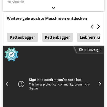
Tm Sboxskr
Weitere gebrauchte Maschinen entdecken
1
Kettenbagger
Kettenbagger
Liebherr Kühlt
Kleinanzeige