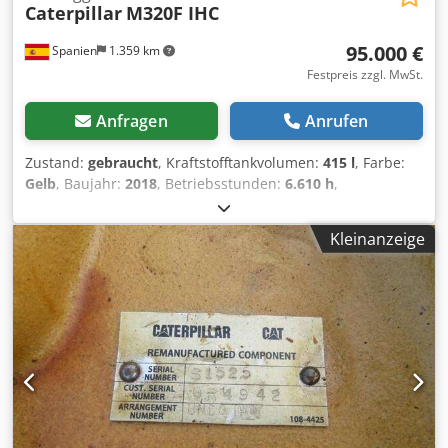
Caterpillar
M320F IHC
95.000 €
Spanien
1.359 km
Festpreis zzgl. MwSt.
Anfragen
Anrufen
Zustand:
gebraucht
, Kraftstofftankvolumen:
415 l
, Farbe:
Gelb
, Baujahr:
2018
, Betriebsstunden:
6.610 h
,
Ausstattung:
Klimaanlage
, Antrieb: Rad Leergewicht:
20.000 kg Dodpfx Aoyuwtpegxokr Abmessungen (L x B x H):
Kleinanzeige
892 x 255 x 332 cm Motortyp: Caterpillar CAT C7.1 ACERT =
Weitere Optionen und Zubehör = - Klimaanlage