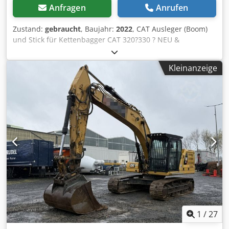
Anfragen
Anrufen
Zustand:
gebraucht
, Baujahr:
2022
, CAT Ausleger (Boom)
und Stick für Kettenbagger CAT 320?330 ? NEU &
unbenutzt Zum Verkauf steht ein original CAT-Ausleger
(Boom) passend für Kettenbagger der Baureihe CAT 320
Kleinanzeige
bis CAT 330. Der Ausleger ist fabrikneu und unbenutzt. Er
wird komplett inklusive Hydraulikleitungen und
Hubzylinder verkauft und ist sofort einsatzbereit. Details:*
Original CAT-Ausleger Dodpfxoziyb Ds Agxjkr * Passend für
CAT 320?330 (je nach Ausführung) * Neu, unbenutzt *
Inklusive Hubzylinder * Hydraulikleitungen bereits
montiert * Sofort verfügbar Ideal als Ersatzteil oder für
den Umbau bzw. die Instandsetzung eines Baggers.
1
/
27