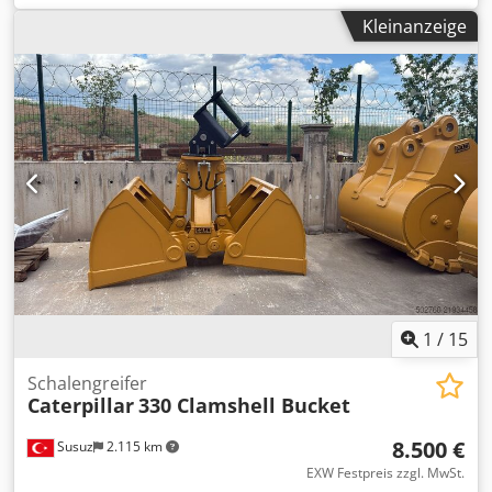
Mehrwertsteuer abzugsfähig
Kleinanzeige
1
/
15
Schalengreifer
Caterpillar
330 Clamshell Bucket
8.500 €
Susuz
2.115 km
EXW Festpreis zzgl. MwSt.