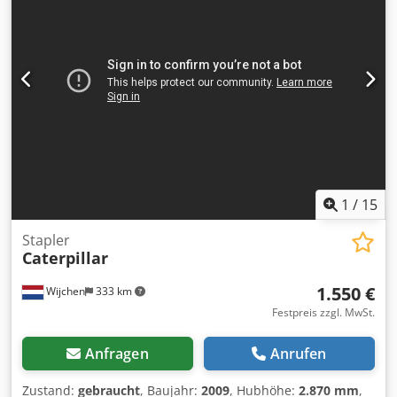
1
/
15
Stapler
Caterpillar
1.550 €
Wijchen
333 km
Festpreis zzgl. MwSt.
Anfragen
Anrufen
Zustand:
gebraucht
, Baujahr:
2009
, Hubhöhe:
2.870 mm
,