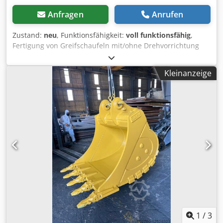
Anfragen
Anrufen
Zustand:
neu
, Funktionsfähigkeit:
voll funktionsfähig
,
Fertigung von Greifschaufeln mit/ohne Drehvorrichtung
für Bagger Dkedoy Spn Iopfx Agxsr
Kleinanzeige
1
/
3