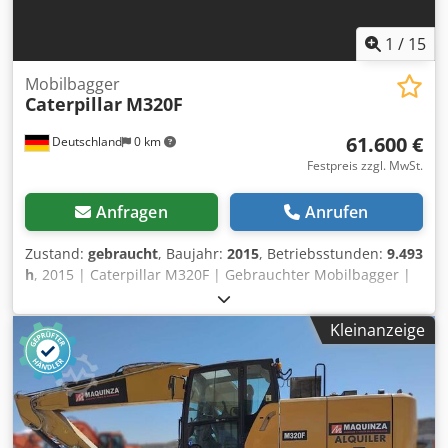
1
/
15
Mobilbagger
Caterpillar
M320F
61.600 €
Deutschland
0 km
Festpreis zzgl. MwSt.
Anfragen
Anrufen
Zustand:
gebraucht
, Baujahr:
2015
, Betriebsstunden:
9.493
h
, 2015 | Caterpillar M320F | Gebrauchter Mobilbagger |
9493 hours 📍Location: Deutschland 🚛 Delivery available
to your destination – Use our shipping calculator to
Kleinanzeige
estimate transport costs! 💰 Buy Now for EUR 61600 or
Make an Offer. Payment at delivery available for an
affordable fee (subject to approval)* 👷‍♂️ Inspected by an
independent expert 56 Inspektionspunkte 48 genehmigt ✅
8 unvollkommene ℹ️ 0 Ausgaben ⚠️ 📌 Inspector's Comment:
Dkedpfx Aozhw Ekogxor Maschine mit bereits 9.500