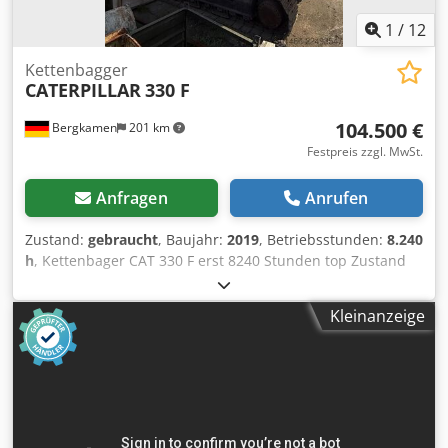
1
/
12
Kettenbagger
CATERPILLAR
330 F
104.500 €
Bergkamen
201 km
Festpreis zzgl. MwSt.
Anfragen
Anrufen
Zustand:
gebraucht
, Baujahr:
2019
, Betriebsstunden:
8.240
h
, Kettenbager CAT 330 F erst 8240 Stunden top Zustand
Motor Cat C7.1 Leistung ca. 195 kW / 261 PS
Betriebsgewicht ca. 30.900 kg Fahrgeschwindigkeit ca. 5,3
Kleinanzeige
km/h Grabtiefe bis zu 7,24 m Dkodpfszrrnnex Agxor
Reichweite ca. 10,8 m Schaufelinhalt ca. 1,7 m
Transportllnge ca. 10,4 m Transporthöhe ca. 3,4 m Breite
(mit 800 mm Ketten) ca. 3,2 m