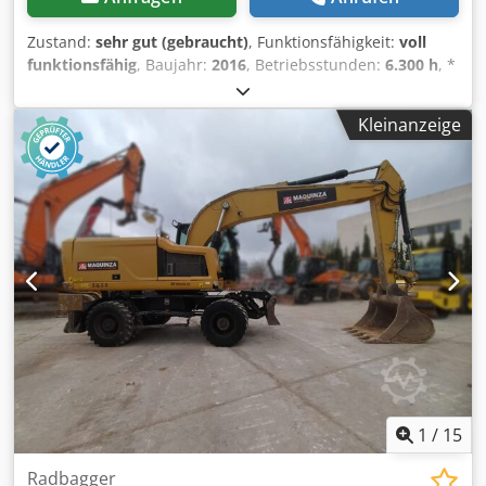
Zustand:
sehr gut (gebraucht)
, Funktionsfähigkeit:
voll
funktionsfähig
, Baujahr:
2016
, Betriebsstunden:
6.300 h
, *
6.600 Stunden Dkedey Rzdrepfx Agxor * Verstellausleger *
Planierschild Abstützung * Hammer-, Greifer und
Kleinanzeige
Scherenhydraulik * Zentralschmierung * Motor: CAT C7.1
(169 PS) * Bereifung: 10.00-20 * Schnellwechsler: OQ70/55
* 1 x Tieflöffel * Gewicht 19.5 to
1
/
15
Radbagger