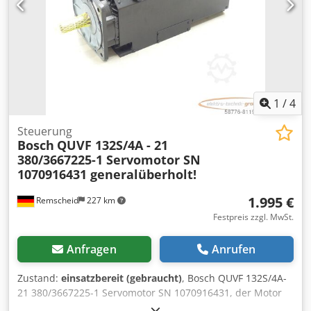
1
/
4
Steuerung
Bosch
QUVF 132S/4A - 21
380/3667225-1 Servomotor SN
1070916431 generalüberholt!
1.995 €
Remscheid
227 km
Festpreis zzgl. MwSt.
Anfragen
Anrufen
Zustand:
einsatzbereit (gebraucht)
, Bosch QUVF 132S/4A-
21 380/3667225-1 Servomotor SN 1070916431, der Motor
wurde beim Hersteller generalüberhol,ACHTUNG: Kosten