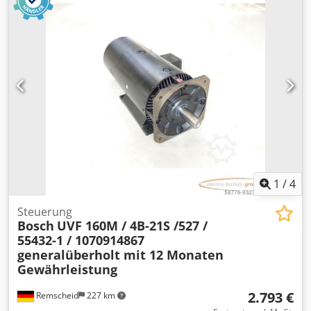
separat erfragen! Cjdpfx Apji D Hciedjrf
1
/
4
Steuerung
Bosch
UVF 160M / 4B-21S /527 /
55432-1 / 1070914867
generalüberholt mit 12 Monaten
Gewährleistung
2.793 €
Remscheid
227 km