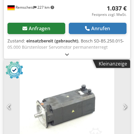
1.037 €
Remscheid
227 km
Festpreis zzgl. MwSt.
Anfragen
Anrufen
Zustand:
einsatzbereit (gebraucht)
, Bosch SD-B5.250.015-
05.000 Bürstenloser Servomotor permanenterregt
SN:746000208 , eine Anschlussbuchse ist leicht beschädigt
siehe Foto,gebraucht, normale Gebrauchsspuren, 100%
Kleinanzeige
funktionsfähig, Lieferumfang gem. Fotos,ACHTUNG: Kosten
für Verpackung und Versand bitte separat anfragen!
ATTENTION: Please enquire for charges for packing and
transport separately! Crsdpsi D E U Hefx Apdof