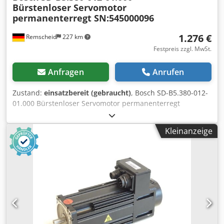
Bürstenloser Servomotor
permanenterregt SN:545000096
1.276 €
Remscheid
227 km
Festpreis zzgl. MwSt.
Anfragen
Anrufen
Zustand:
einsatzbereit (gebraucht)
, Bosch SD-B5.380-012-
01.000 Bürstenloser Servomotor permanenterregt
SN:545000096 ,gebraucht, normale Gebrauchsspuren,
100% funktionsfähig, Lieferumfang gem. Fotos,ACHTUNG:
Kleinanzeige
Kosten für Verpackung und Versand bitte separat
anfragen! ATTENTION: Please enquire for charges for
packing and transport separately! Cedpsi D Hbhjfx Apdsrf