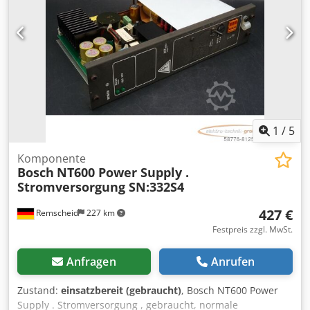
1
/
5
Komponente
Bosch
NT600 Power Supply .
Stromversorgung SN:332S4
427 €
Remscheid
227 km
Festpreis zzgl. MwSt.
Anfragen
Anrufen
Zustand:
einsatzbereit (gebraucht)
, Bosch NT600 Power
Supply . Stromversorgung , gebraucht, normale