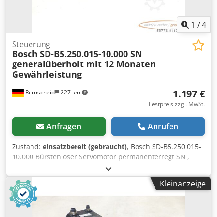
1
/
4
Steuerung
Bosch
SD-B5.250.015-10.000 SN
generalüberholt mit 12 Monaten
Gewährleistung
1.197 €
Remscheid
227 km
Festpreis zzgl. MwSt.
Anfragen
Anrufen
Zustand:
einsatzbereit (gebraucht)
, Bosch SD-B5.250.015-
10.000 Bürstenloser Servomotor permanenterregt SN ,
fachgerecht komplett überholt und getestet mit 12
Monaten Gewährleistung, 100% funktionsfähig,
Kleinanzeige
Lieferumfang gem. Fotos,Für diesen Artikel gelten nicht die
vereinbarten Verkaufsrabatte. Preis bitte separat
erfragen!,ACHTUNG: Kosten für Verpackung und Versand