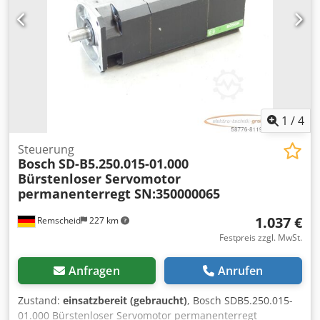
1
/
4
Steuerung
Bosch
SD-B5.250.015-01.000
Bürstenloser Servomotor
permanenterregt SN:350000065
1.037 €
Remscheid
227 km
Festpreis zzgl. MwSt.
Anfragen
Anrufen
Zustand:
einsatzbereit (gebraucht)
, Bosch SDB5.250.015-
01.000 Bürstenloser Servomotor permanenterregt