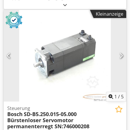
Gebrauchsspuren, 100% funktionsfähig, Lieferumfang
gem. Fotos Cjdpfxji D Uaye Apdjrf
Kleinanzeige
1
/
5
Steuerung
Bosch
SD-B5.250.015-05.000
Bürstenloser Servomotor
permanenterregt SN:746000208