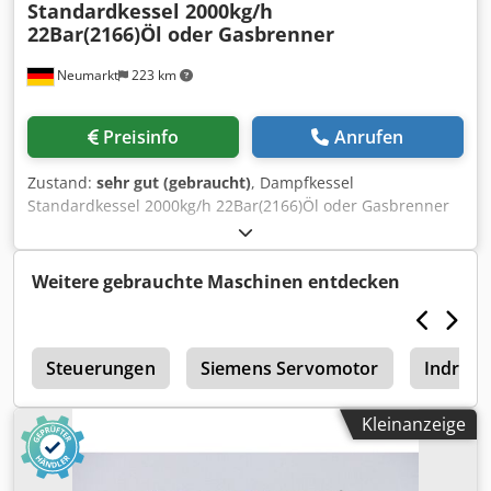
Standardkessel 2000kg/h
22Bar(2166)Öl oder Gasbrenner
Neumarkt
223 km
Preisinfo
Anrufen
Zustand:
sehr gut (gebraucht)
, Dampfkessel
Standardkessel 2000kg/h 22Bar(2166)Öl oder Gasbrenner
Cjdpfx Apexqr E Djdsrf
Weitere gebrauchte Maschinen entdecken
s
Steuerungen
Siemens Servomotor
Indram
Kleinanzeige