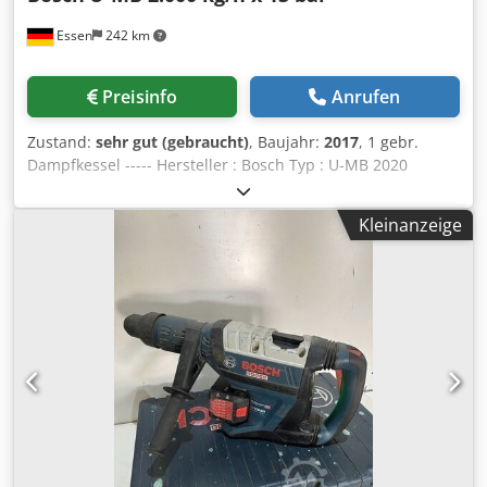
Fließbilder Layoutzeichnungen und technische Unterlagen
Essen
242 km
Wichtiger Hinweis Die Anlage wird ohne
Pneumatikkomponenten und ohne Steuerung (Automation)
angeboten. Dadurch kann das System individuell an die
Preisinfo
Anrufen
Anforderungen des Käufers angepasst und mit einer
modernen SPS-, Pneumatik- und Automatisierungslösung
Zustand:
sehr gut (gebraucht)
, Baujahr:
2017
, 1 gebr.
nach Wunsch ausgestattet werden. Dies bietet maximale
Dampfkessel ----- Hersteller : Bosch Typ : U-MB 2020
Flexibilität für Neuinstallationen oder Integrationen in
Leistung : 2.000 kg/h zul. Betriebsdruck : 13,0 bar erhöhter
bestehende Produktionsanlagen. Einsatzbereiche
Prüfdruck : 24,1 bar Maximaltemperatur : 195°C
Pharmaindustrie Biotechnologie Impfstoffproduktion
Kleinanzeige
Gesamtvolumen . : 2.065 l Baujahr : 01 / 2017 CE-
Sterile Produktionsanlagen API-Herstellung
Kennzeichen : CE 0036 ausgerüstet mit Weishaupt-
Reinmedienversorgung GMP-Produktionsbetriebe Contract
Gasbrenner, Typ WM-G20/ 3-A, 300-2.000 kW, Ausführung
Manufacturing (CMO) Vorteile Original Bosch Pharmatec
ZM-LN, 15-500 mbar, Crjdozltalepfx Apdof Gasregelstrecke,
Qualität Nie in Betrieb genommen Hochwertige GMP-
separatem Schaltschrank, Kesselsteuerung Loos-Boiler-
Ausführung Vollständige technische Dokumentation
Control LBC, Speisewasserpumpe, Eco Typ 1, Leistung 89
vorhanden Flexible Nachrüstung der Steuerungs- und
kW, Volumen 41 ltr, Temperatur 238°C, zul. Betriebsdruck
Pneumatiktechnik nach Kundenwunsch Sofort verfügbar
31 bar, Prüf-Überdruck 56 bar, und den vorhandenen
Deutlich günstiger als eine vergleichbare Neuanlage Die
groben und feinen Armaturen.
Anlage kann nach Terminvereinbarung besichtigt werden.
Weitere Fotos, technische Unterlagen und Zeichnungen
senden wir Ihnen gerne auf Anfrage.