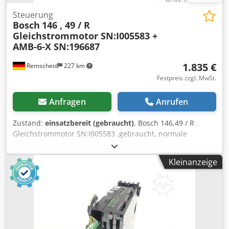
Steuerung
Bosch
146 , 49 / R
Gleichstrommotor SN:I005583 +
AMB-6-X SN:196687
1.835 €
Remscheid
227 km
Festpreis zzgl. MwSt.
Anfragen
Anrufen
Zustand:
einsatzbereit (gebraucht)
, Bosch 146,49 / R
Gleichstrommotor SN:I005583 ,gebraucht, normale
Gebrauchsspuren, 100% funktionsfähig, Lieferumfang
gem. Fotos Csdpfxji D E N Ne Apdorf
Kleinanzeige