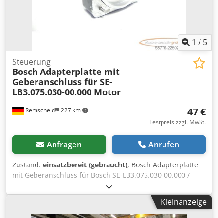
1
/
5
Steuerung
Bosch
Adapterplatte mit
Geberanschluss für SE-
LB3.075.030-00.000 Motor
47 €
Remscheid
227 km
Festpreis zzgl. MwSt.
Anfragen
Anrufen
Zustand:
einsatzbereit (gebraucht)
, Bosch Adapterplatte
mit Geberanschluss für Bosch SE-LB3.075.030-00.000 /
Drehgeber ERN 221.2133-1000 Motor,gebraucht, guter
Erhaltungszustand, 100% funktionsfähig, Lieferumfang
Kleinanzeige
gem. Fotos Codpszr Dc Djfx Apdjrf