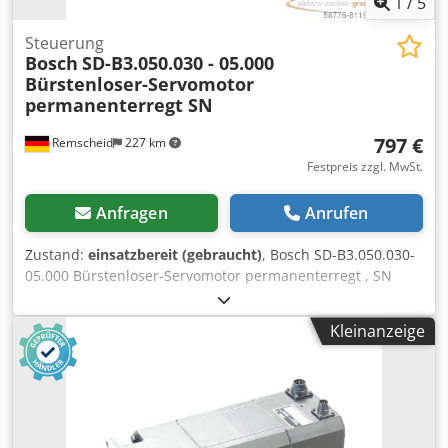
1
/
5
Steuerung
Bosch
SD-B3.050.030 - 05.000
Bürstenloser-Servomotor
permanenterregt SN
797 €
Remscheid
227 km
Festpreis zzgl. MwSt.
Anfragen
Anrufen
Zustand:
einsatzbereit (gebraucht)
, Bosch SD-B3.050.030-
05.000 Bürstenloser-Servomotor permanenterregt , SN
,gebraucht, normale Gebrauchsspuren, 100%
funktionsfähig, Lieferumfang gem. Fotos Cedpfei D E S Ijx
Kleinanzeige
Apdjrf