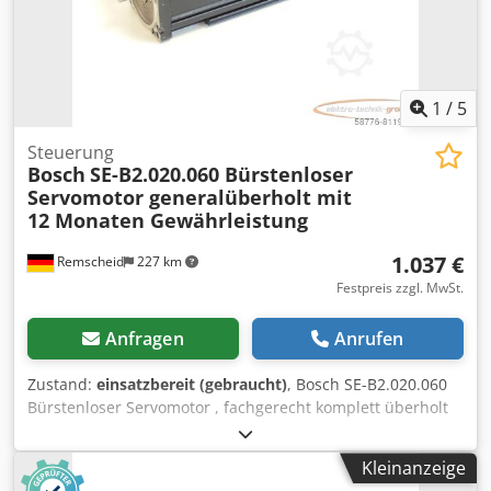
1
/
5
Steuerung
Bosch
SE-B2.020.060 Bürstenloser
Servomotor generalüberholt mit
12 Monaten Gewährleistung
1.037 €
Remscheid
227 km
Festpreis zzgl. MwSt.
Anfragen
Anrufen
Zustand:
einsatzbereit (gebraucht)
, Bosch SE-B2.020.060
Bürstenloser Servomotor , fachgerecht komplett überholt
und getestet mit 12 Monaten Gewährleistung, 100%
funktionsfähig, Lieferumfang gem. Fotos,Für diesen Artikel
Kleinanzeige
gelten nicht die vereinbarten Verkaufsrabatte. Preis bitte