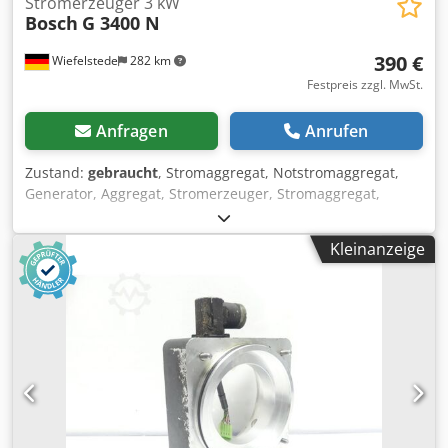
Stromerzeuger 3 kW
Bosch
G 3400 N
390 €
Wiefelstede
282 km
Festpreis zzgl. MwSt.
Anfragen
Anrufen
Zustand:
gebraucht
, Stromaggregat, Notstromaggregat,
Generator, Aggregat, Stromerzeuger, Stromaggregat,
Notstromerzeuger -Leistung: 3 kW -Motor: Fabrikat Briggs
& Stratton -Steckdosen: : 2x 220 V Lichtstrom -Abmessung:
Kleinanzeige
820/620/H460 mm -Gewicht: 60 kg Crsdpfxsdparyj Apdef