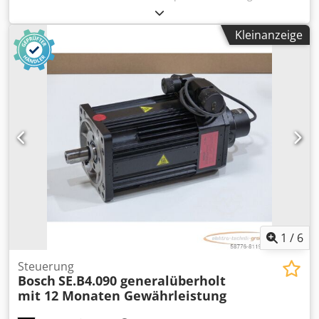
SN:350000065 ,gebraucht, normale Gebrauchsspuren,
100% funktionsfähig, Lieferumfang gem. Fotos,ACHTUNG:
Kleinanzeige
Kosten für Verpackung und Versand bitte separat
anfragen! ATTENTION: Please enquire for charges for
packing and transport separately! Csdpfx Apsi D E U Ajdsrf
1
/
6
Steuerung
Bosch
SE.B4.090 generalüberholt
mit 12 Monaten Gewährleistung