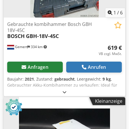
1
/
6
Gebrauchte kombihammer Bosch GBH
18V-45C
BOSCH
GBH-18V-45C
619 €
Gemert
334 km
VB zzgl. MwSt.
Anfragen
Anrufen
Baujahr:
2021
, Zustand:
gebraucht
, Leergewicht:
9 kg
,
Gebrauchter Akku-Kombihammer zu verkaufen: Ideal für
schwere Arbeiten. Unabhängig vom Stromnetz. Baujahr:
2021 inkl. 2 Akkus (12ah), Ladegerät und Koffer.
Kleinanzeige
Crsdpfszqhp Eox Apdsf Bohren und Meißeln. 3
Geschwindigkeiten. Preis: € 750,- inkl. MwSt Mehrere auf
Lager!