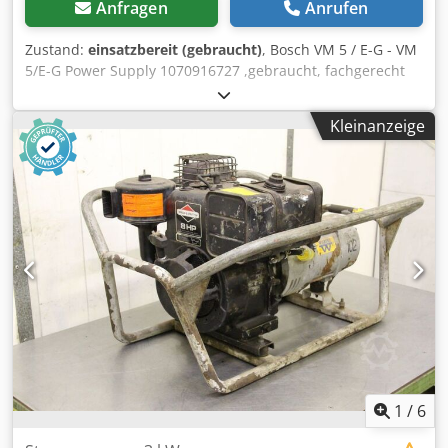
Anfragen
Anrufen
Zustand:
einsatzbereit (gebraucht)
, Bosch VM 5 / E-G - VM
5/E-G Power Supply 1070916727 ,gebraucht, fachgerecht
komplett überholt und getestet mit 12 Monaten
Gewährleistung, 100% funktionsfähig, Lieferumfang gem.
Kleinanzeige
Fotos Credpoi D Ug Hsfx Apdjf
1
/
6