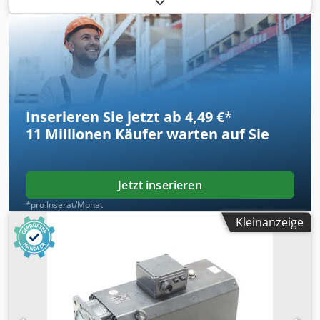
Monaten Gewährleistung, 100% funktionsfähig,
Lieferumfang gem. Fotos,Für diesen Artikel gelten nicht die
vereinbarten Verkaufsrabatte. Preis bitte separat Codpfxox
Eqyrs Apderf
Inserieren Sie jetzt ab 4,49 €
*
11 Millionen
Käufer warten auf Sie
Jetzt inserieren
*pro Inserat/Monat
Kleinanzeige