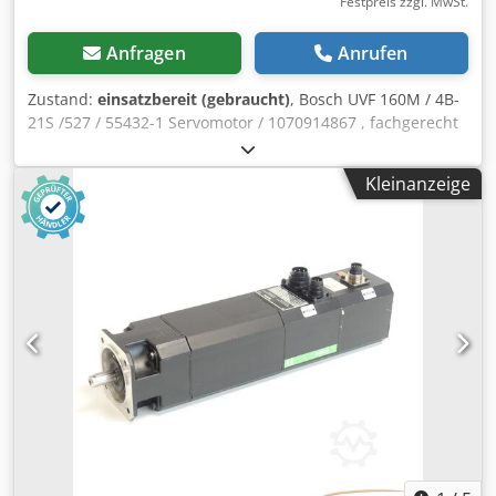
Festpreis zzgl. MwSt.
Anfragen
Anrufen
Zustand:
einsatzbereit (gebraucht)
, Bosch UVF 160M / 4B-
21S /527 / 55432-1 Servomotor / 1070914867 , fachgerecht
komplett überholt und getestet mit 12 Monaten
Gewährleistung, 100% funktionsfähig, Lieferumfang gem.
Kleinanzeige
Fotos,Für diesen Artikel gelten nicht die vereinbarten
Verkaufsrabatte. Preis bitte separat erfragen!,ACHTUNG:
Kosten für Verpackung und Versand bitte separat
anfragen! ATTENTION: Please enquire for charges for
packing and transport separately! Codpsk Ru Dcefx Apdsrf