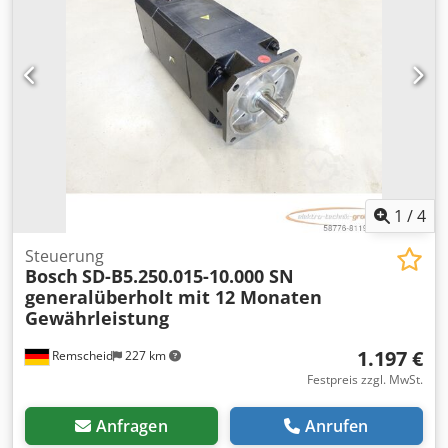
bitte separat anfragen! ATTENTION: Please enquire for
charges for packing and transport separately! Codpji D E U
Uofx Apdjrf
1
/
4
Steuerung
Bosch
SD-B5.250.015-10.000 SN
generalüberholt mit 12 Monaten
Gewährleistung
1.197 €
Remscheid
227 km
Festpreis zzgl. MwSt.
Anfragen
Anrufen