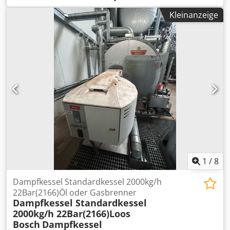
für Verpackung und Versand bitte separat anfragen!
Kleinanzeige
ATTENTION: Please enquire for charges for packing and
transport separately! Cedpoi D E Rqjfx Apdorf
1
/
8
Dampfkessel Standardkessel 2000kg/h
22Bar(2166)Öl oder Gasbrenner
Dampfkessel Standardkessel
2000kg/h 22Bar(2166)Loos
Bosch
Dampfkessel