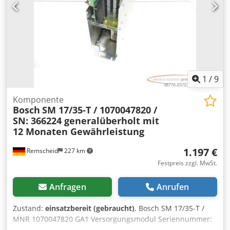
1
/
9
Komponente
Bosch
SM 17/35-T / 1070047820 /
SN: 366224 generalüberholt mit
12 Monaten Gewährleistung
1.197 €
Remscheid
227 km
Festpreis zzgl. MwSt.
Anfragen
Anrufen
Zustand:
einsatzbereit (gebraucht)
, Bosch SM 17/35-T /
MNR 1070047820 GA1 Versorgungsmodul Seriennummer:
366224, fachgerecht komplett überholt und getestet mit 12