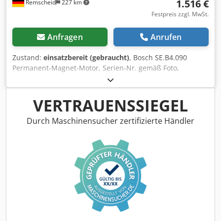
1.516 €
Remscheid
227 km
Festpreis zzgl. MwSt.
Anfragen
Anrufen
Zustand:
einsatzbereit (gebraucht)
, Bosch SE.B4.090
Permanent-Magnet-Motor, Serien-Nr. gemäß Foto,
fachgerecht komplett überholt und getestet mit 12
Monaten Gewährleistung, 100% funktionsfähig,
Lieferumfang gem. Fotos,Für diesen Artikel gelten nicht die
VERTRAUENSSIEGEL
vereinbarten Verkaufsrabatte. Preis bitte separat erfragen!
Crodpsi D Hfpofx Apdef
Durch Maschinensucher zertifizierte Händler