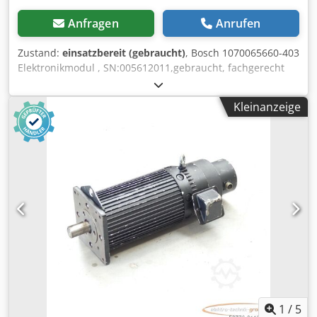
Anfragen
Anrufen
Zustand:
einsatzbereit (gebraucht)
, Bosch 1070065660-403
Elektronikmodul , SN:005612011,gebraucht, fachgerecht
komplett überholt und getestet mit 12 Monaten
Gewährleistung, 100% funktionsfähig, Lieferumfang gem.
Kleinanzeige
Fotos Csdji D T S Dopfx Apderf
1
/
5