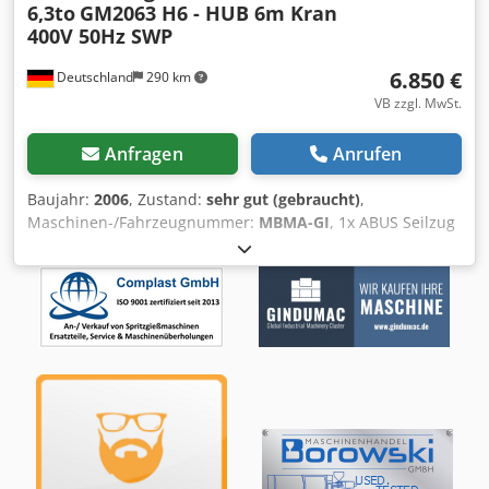
6,3to
GM2063 H6 - HUB 6m Kran
400V 50Hz SWP
6.850 €
Deutschland
290 km
VB zzgl. MwSt.
Anfragen
Anrufen
Baujahr:
2006
, Zustand:
sehr gut (gebraucht)
,
Maschinen-/Fahrzeugnummer:
MBMA-GI
, 1x ABUS Seilzug
Kran Hubwerk 6300KG 6,3to GM2063H6-201.41.063 E160
Csdpsvbck Ajfx Ab Sorf 4 Stück vorhanden Nutzlast 6300KG
/ 6,3t Nutzlast / Hebelast - 4-stränig mit 2 Hub-
Geschwindigkeiten, Hubhöhe ca 6m, Spurweite des
Hubwerks ca 30cm (+- ein paar cm einstellbar) mit
Steuerflasche und Anschlussstecker für die
Stromversorgung Gewicht komplett ca. 400 Kg, Anschluss
an 400V 50Hz Sehr guter Zustand, Siehe Bilder
Artikelstandort ist 75053 Gondelsheim Siehe Bilder