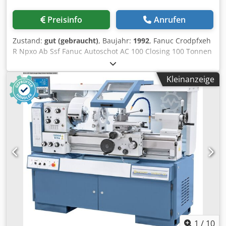
Preisinfo
Anrufen
Zustand:
gut (gebraucht)
, Baujahr:
1992
, Fanuc Crodpfxeh
R Npxo Ab Ssf Fanuc Autoschot AC 100 Closing 100 Tonnen
Bj 1992
Kleinanzeige
1
/
10