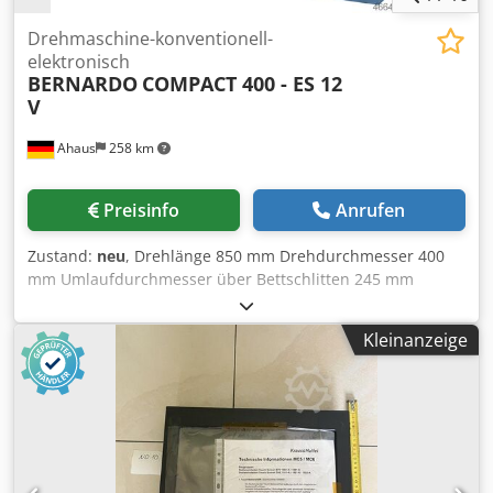
Drehmaschine-konventionell-
elektronisch
BERNARDO
COMPACT 400 - ES 12
V
Ahaus
258 km
Preisinfo
Anrufen
Zustand:
neu
, Drehlänge 850 mm Drehdurchmesser 400
mm Umlaufdurchmesser über Bettschlitten 245 mm
Spindelbohrung 52.0 mm Drehzahl 45 - 1800 U/min
Bettbreite 260 mm Spindelaufnahme DIN 55029 D 1-5
Kleinanzeige
Reitstockkonus 3 MK Pinolenweg 120 mm
Gesamtleistungsbedarf 3.0 / 4.5 kW Maschinengewicht ca.
1255 kg Abmessung L-B-H 1900 x 1000 x 1610 mm Die
Präzisionsdrehmaschine Compact 400 ist eine moderne,
dem heutigen Stand der Technik entsprechende
Maschine. Schon die Grundausstattung beinhaltet alle
wichtigen Zubehöre (3-Achs-Digital- anzeige, Lünetten,