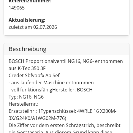
Referenznummer:
149065
Aktualisierung:
zuletzt am 02.07.2026
Beschreibung
BOSCH Proportionalventil NG16, NG6- entnommen
aus K-Tec 350 3F
Credet Sbfvopfx Ab Sef
- aus laufender Maschine entnommen
- voll funktionsfähigHersteller: BOSCH
Typ: NG16, NG6
Herstellernr.:
Ersatzteilnr.: 1Typenschlüssel: 4WRLE 16 X200M-
3X/G24K0/A1WG02M-776)
Die Ziffer vor dem ersten Schrägstrich, beschreibt
die Geräteserie. Aus diesem Grund kann diese