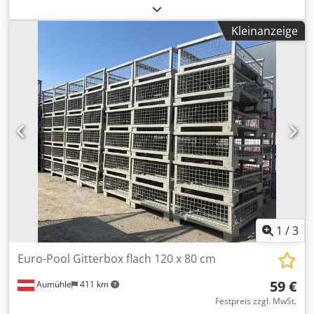
Poliermaschine RPM500_OSZ2 Cjdpfxod Dt D Ij Ab Sorf mit
Oszillation (50 mm) und Zustellung (100 mm)
Kleinanzeige
Polierscheiben DM - 1000 mm Antriebsleistung - 4 kW
Absaugstützen - 100 mm Zwei Stück sind vorhanden
1
/
3
Euro-Pool Gitterbox flach 120 x 80 cm
59 €
Aumühle
411 km
Festpreis zzgl. MwSt.