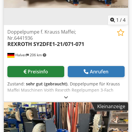
1
/
4
Doppelpumpe f. Krauss Maffei;
Nr.6441936
REXROTH
SY2DFE1-21/071-071
Halver
206 km
Preisinfo
Anrufen
Zustand:
sehr gut (gebraucht)
, Doppelpumpe für Krauss
Maffei Maschinen Voith Rexroth Regelpumpen 3-Fach
SY2DFE1-21/071-071 KM Nr. 6441936 MNR: R900751978
Fotos sind Musterbeispiele, Pumpen können farblich
Kleinanzeige
abweichen! Cedpfx Absg I Uycs Serf