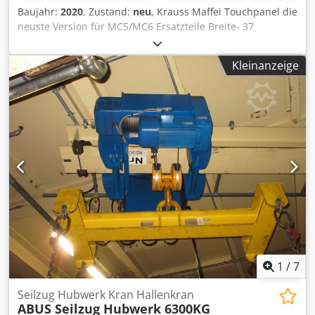
Wellendurchmesser Ausstattung : - 3-Achs-Digitalanzeige
Baujahr:
2020
, Zustand:
neu
, Krauss Maffei Touchpanel die
ES-12 V mit LCD-Display - 3-Backenfutter PS3-200 mm / D5 -
neuste Version für MC5/MC6 Ersatzteile Breite- 37
Aufspannscheibe 320 mm - Feststehende Lünette -
Crjdpfxjqvuics Ab Sjf cm Höhe- 47cm Länge- 8cm
Durchlass diam. max. 130 mm - Mitlaufende Lünette -
Kleinanzeige
Durchlass diam. max. 100 mm - Kühlmitteleinrichtung -
Schnellwechselstahlhalter mit 4 Einsätzen -
Schutzeinrichtung bei Schnellwechselstahlhalter -
Mikrometerlängsanschlag - Rutschkupplung - Motor mit
Magnetbremse nach CE-Norm - Erstbefüllung mit Shell
Tellus 46 - Ausziehbare Spänewanne - LED-
Maschinenleuchte - Wechselräder - Reduzierhülse
Crodpsxaaxwefx Ab Ssf - 2 Zentrierspitzen -
Spänerückwand - Bedienwerkzeug
1
/
7
Seilzug Hubwerk Kran Hallenkran
ABUS Seilzug Hubwerk 6300KG