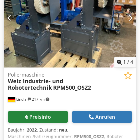
1
/
4
Poliermaschine
Weiz Industrie- und
Robotertechnik
RPM500_OSZ2
Lindlar
217 km
Preisinfo
Anrufen
Baujahr:
2022
, Zustand:
neu
,
Maschinen-/Fahrzeugnummer:
RPM500_OSZ2
, Roboter -