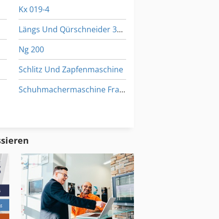
Kx 019-4
Längs Und Qürschneider 3022
Ng 200
Schlitz Und Zapfenmaschine
Schuhmachermaschine Fraes Und Schleifmaschine
Sipart Dr 24
Zug Und Leitspindel
ssieren