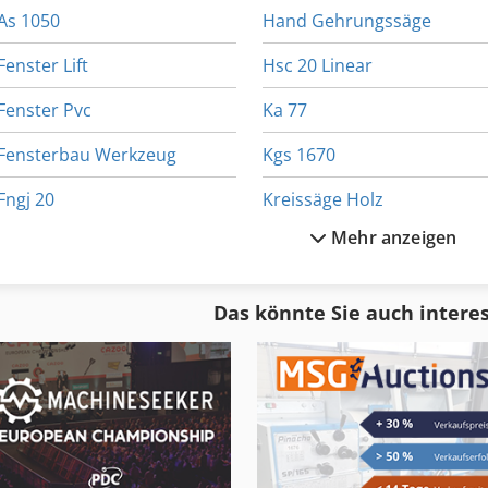
As 1050
Hand Gehrungssäge
Fenster Lift
Hsc 20 Linear
Fenster Pvc
Ka 77
Fensterbau Werkzeug
Kgs 1670
Fngj 20
Kreissäge Holz
Mehr anzeigen
Frm D Midi
Ks 205
Gl 172
Kuehlgeraet
Das könnte Sie auch intere
Glas Schleifmaschine
Kunststoff
Glw 4
Kunststoff Schredder