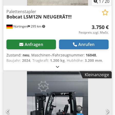
1
/
20
Palettenstapler
Bobcat
LSM12N NEUGERÄT!!!
3.750 €
Nürtingen
295 km
Festpreis zzgl. MwSt.
Anfragen
Anrufen
Zustand:
neu
, Maschinen-/Fahrzeugnummer:
16048
,
Baujahr:
2024
, Tragkraft:
1.200 kg
, Hubhöhe:
3.200 mm
,
Lastschwerpunkt:
600 mm
, Kraftstofftyp:
elektrisch
,
Masttyp:
Simplex
, Bauhöhe:
2.080 mm
, Batteriespannung:
Kleinanzeige
24 V
, Gabellänge:
1.150 mm
, Gesamtgewicht:
576 kg
,
5076939 Seriennummer: OBWNL-002740 Batteriedetails:
24 V, 60 Ah Chsdpfx Abjykc Rrj Nsa