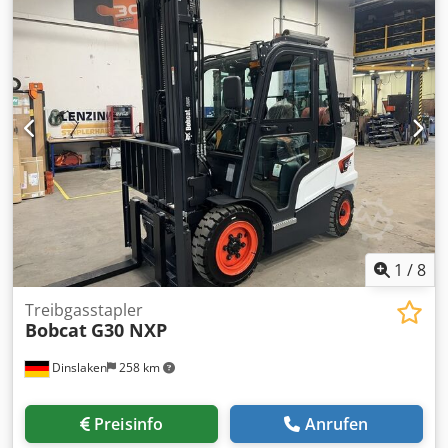
1
/
8
Treibgasstapler
Bobcat
G30 NXP
Dinslaken
258 km
Preisinfo
Anrufen