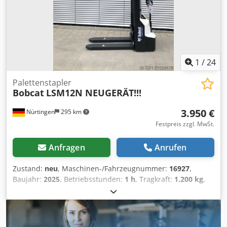
unverbindlichs Maschinenangebot, Cjdpfx Abszr Avvo Njha
finanzierung, Inzahlungnahme, Mietkauf von Fahrzeugen
aller Art möglich----
1
/
24
Palettenstapler
Bobcat
LSM12N NEUGERÄT!!!
3.950 €
Nürtingen
295 km
Festpreis zzgl. MwSt.
Anfragen
Anrufen
Zustand:
neu
, Maschinen-/Fahrzeugnummer:
16927
,
Baujahr:
2025
, Betriebsstunden:
1 h
, Tragkraft:
1.200 kg
,
Hubhöhe:
3.620 mm
, Lastschwerpunkt:
600 mm
,
Kraftstofftyp:
elektrisch
, Masttyp:
Simplex
, Bauhöhe:
2.280
mm
, Batteriespannung:
24 V
, Gabellänge:
1.150 mm
,
Gesamtgewicht:
576 kg
, 5108763 Seriennummer: OBWNL-