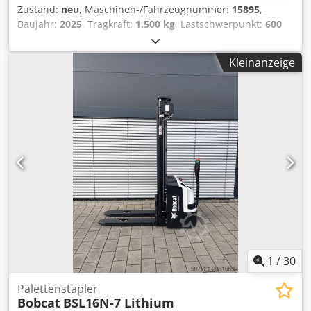
Zustand:
neu
, Maschinen-/Fahrzeugnummer:
15895
,
Baujahr:
2025
, Tragkraft:
1.500 kg
, Lastschwerpunkt:
600
mm
, Kraftstofftyp:
elektrisch
, Masttyp:
Sonstige
, Bauhöhe:
700 mm
, Gabellänge:
1.150 mm
, Vorderreifengröße:
,
Kleinanzeige
Hinterreifengröße:
, Gesamtgewicht:
150 kg
, Motortyp:
Elektrisch, Hersteller: Bobcat Chsdpfow R A Dljx Ab Nea
1
/
30
Palettenstapler
Bobcat
BSL16N-7 Lithium