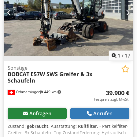
1
/
17
Sonstige
BOBCAT
E57W SWS Greifer & 3x
Schaufeln
39.900 €
Othmarsingen
449 km
Festpreis zzgl. MwSt.
Anfragen
Anrufen
Zustand:
gebraucht
, Ausstattung:
Rußfilter
, - Partikelfilter-
Greifer- 3x Schaufeln- Top ZustandFederung: Hydraulisch