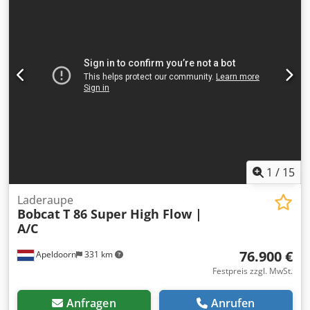
Funktionell Schnellwechselsystem: Ja CE-Kennzeichnung:
ja Zustand Technischer Zustand: sehr gut Optischer
Zustand: sehr gut = Weitere Optionen und Zubehör = - 3.
Hydr. Schaltkreis - Arbeitslampe(n) - Gummiketten - Hoher
Durchfluss - Hydraulischer Schnellwechsler - LED-
Beleuchtung - Signalfeuer - Zwei Geschwindigkeiten
Chedew U Itaopfx Ab Nea = Anmerkungen = Antriebsstrang
Stufe (Tier): Stage V / Tier IV final Allgemein
Produktionsland: USA Zustand CE-Typ: CE Erdschaufel,
Hydraulischer Power Bobtach, 2-Gang-Getriebe,
Rückfahrkamera, Hochleistungshydraulik, Großes Display,
Luftgefederter Sitz
1
/
15
Laderaupe
Bobcat
T 86 Super High Flow |
A/C
76.900 €
Apeldoorn
331 km
Festpreis zzgl. MwSt.
Anfragen
Anrufen