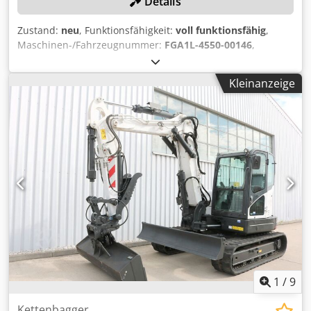
Details
Zustand:
neu
, Funktionsfähigkeit:
voll funktionsfähig
,
Maschinen-/Fahrzeugnummer:
FGA1L-4550-00146
,
Baujahr:
2024
, Tragkraft:
2.000 kg
, Hubhöhe:
4.730 mm
,
Freihub:
1.475 mm
, Kraftstofftyp:
Gas
, Gabellänge:
1.200
Kleinanzeige
mm
, TECHNISCHE DETAILS Tragkraft: 2.000 kg Hubhöhe:
4.730 mm Freihub: 1.475 mm Gabellänge: 1.200 mm
Lastschwerpunkt: 500 mm Bauhöhe: 2.150 mm Chedpfx Ajy
Ic Awjb Nsa MASCHINEN-DETAILS Antrieb: Gasstapler
Neigung nach hinten: 8 ° Mast: FFT Reifen: S Reifenprofil:
975 mm Maschinengewicht ohne Aufbau: 3.542 kg
Maschinengewicht mit Aufbau: 3.613 kg
1
/
9
Kettenbagger