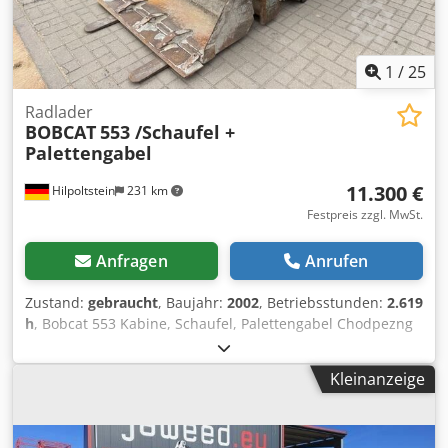
1
/
25
Radlader
BOBCAT
553 /Schaufel +
Palettengabel
11.300 €
Hilpoltstein
231 km
Festpreis zzgl. MwSt.
Anfragen
Anrufen
Zustand:
gebraucht
, Baujahr:
2002
, Betriebsstunden:
2.619
h
, Bobcat 553 Kabine, Schaufel, Palettengabel Chodpezng
Tkofx Ab Noa
Kleinanzeige