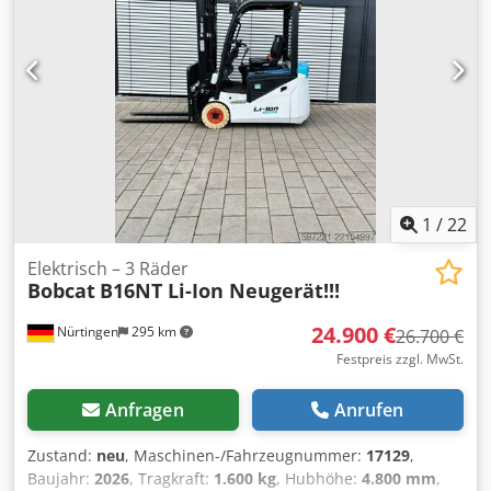
Details: 51,2 V, 277 Ah Chodpfxozfd D Ie Ab Nsa
1
/
22
Elektrisch – 3 Räder
Bobcat
B16NT Li-Ion Neugerät!!!
24.900 €
Nürtingen
295 km
26.700 €
Festpreis zzgl. MwSt.
Anfragen
Anrufen
Zustand:
neu
, Maschinen-/Fahrzeugnummer:
17129
,
Baujahr:
2026
, Tragkraft:
1.600 kg
, Hubhöhe:
4.800 mm
,