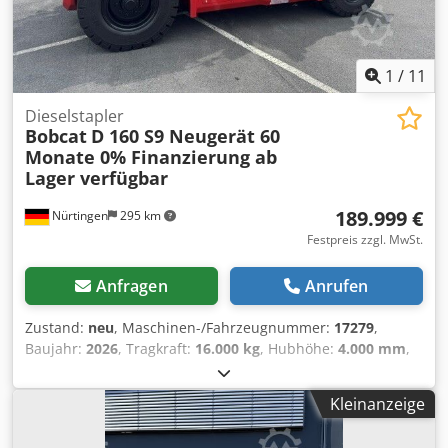
1
/
11
Dieselstapler
Bobcat
D 160 S9 Neugerät 60
Monate 0% Finanzierung ab
Lager verfügbar
189.999 €
Nürtingen
295 km
Festpreis zzgl. MwSt.
Anfragen
Anrufen
Zustand:
neu
, Maschinen-/Fahrzeugnummer:
17279
,
Baujahr:
2026
, Tragkraft:
16.000 kg
, Hubhöhe:
4.000 mm
,
Freihub:
1.480 mm
, Lastschwerpunkt:
600 mm
,
Kraftstofftyp:
Diesel
, Masttyp:
Triplex
, Bauhöhe:
3.030 mm
,
Kleinanzeige
Gabellänge:
2.400 mm
, Vorderreifengröße:
12.00-20 100%
,
Hinterreifengröße:
12.00-20 100%
, Gesamtgewicht:
19.300