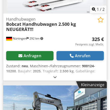
Schnellwechseleinrichtung Chjdpsy T Uvtefx Ab Nja =
Weitere Informationen = Antrieb: Raupe Wenden Sie sich
1
/
2
an Tobias Ebert, um weitere Informationen zu erhalten.
Handhubwagen
Bobcat
Handhubwagen 2.500 kg
NEUGERÄT!!!
325 €
Nürtingen
292 km
Festpreis zzgl. MwSt.
Anfragen
Anrufen
Zustand:
neu
, Maschinen-/Fahrzeugnummer:
900124-
10200
, Baujahr:
2025
, Tragkraft:
2.500 kg
, Gabellänge:
1.150 mm
, Motortyp: Keine, Hersteller: Bobcat Csdpfx Aoyi
I Rnsb Neha
Kleinanzeige