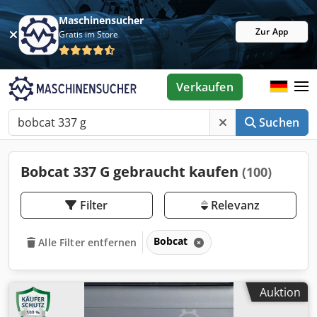
Maschinensucher
Zur App
Gratis im Store
Verkaufen
Suchen
Bobcat 337 G gebraucht kaufen
(100)
Filter
Relevanz
Bobcat
Alle Filter entfernen
Auktion