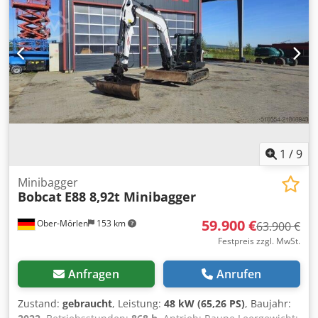
1
/
9
Minibagger
Bobcat
E88 8,92t Minibagger
59.900 €
Ober-Mörlen
153 km
63.900 €
Festpreis zzgl. MwSt.
Anfragen
Anrufen
Zustand:
gebraucht
, Leistung:
48 kW (65,26 PS)
, Baujahr: