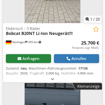
1
/
20
Elektrisch – 3 Räder
Bobcat
B20NT Li-Ion Neugerät!!!
25.700 €
Nürtingen
295 km
Festpreis zzgl. MwSt.
Anfragen
Anrufen
Zustand:
neu
, Maschinen-/Fahrzeugnummer:
17130
,
Baujahr:
2026
, Tragkraft:
2.000 kg
, Hubhöhe:
4.800 mm
,
Freihub:
1.484 mm
, Lastschwerpunkt:
500 mm
,
Kraftstofftyp:
elektrisch
, Masttyp:
Triplex
, Bauhöhe:
2.215
Kleinanzeige
mm
, Batteriespannung:
51,2 V
, Gabellänge:
1.200 mm
,
Vorderreifengröße:
200/50-10 non-marking
,
Hinterreifengröße:
16x6-8 non marking
, Gesamtgewicht:
3.790 kg
, 5174822 Seriennummer: OBA07-000027 Batterie-