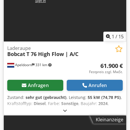
Geschwindigkeiten = Anmerkungen = Antriebsstrang Stufe
(Tier): Stage V / Tier IV final Allgemein Produktionsland:
USA Zustand CE-Typ: CE Hydraulischer Schnellwechsler, 2
Geschwindigkeiten, Großes Display, Rückfahrkamera,
Klimaanlage, Luftgefederter Sitz
1
/
15
Laderaupe
Bobcat
T 76 High Flow | A/C
61.900 €
Apeldoorn
331 km
Festpreis zzgl. MwSt.
Anfragen
Anrufen
Zustand:
sehr gut (gebraucht)
, Leistung:
55 kW (74,78 PS)
,
Kraftstofftyp:
Diesel
, Farbe:
Sonstige
, Baujahr:
2024
,
Betriebsstunden:
1.231 h
, Ausstattung:
Klimaanlage
,
Technische Informationen Zylinderzahl: 4 Motorhubraum:
Kleinanzeige
2.400 cc Lenkung: Bock Motormarke: Bobcat Leergewicht:
4.898 kg Abmessungen (L x B x H): 390 x 186 x 206 cm