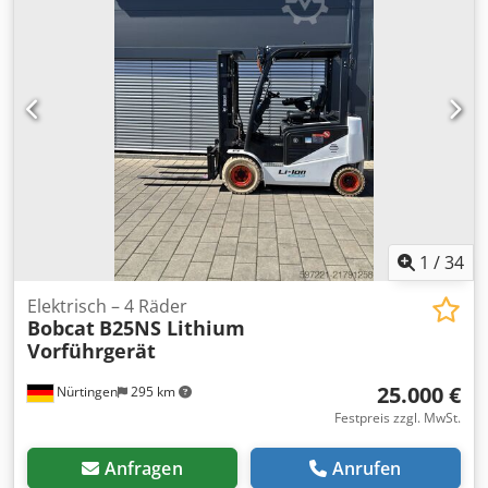
kg
, Ausstattung:
Kabine
, 5218640 Seriennummer: FDC0H-
5107-00494 Codozp T Auspfx Ab Noha
1
/
34
Elektrisch – 4 Räder
Bobcat
B25NS Lithium
Vorführgerät
25.000 €
Nürtingen
295 km
Festpreis zzgl. MwSt.
Anfragen
Anrufen