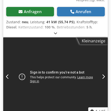
Festpreis zzgl. MwSt.
Anfragen
Anrufen
Zustand:
neu
, Leistung:
41 kW (55,74 PS)
, Kraftstofftyp:
Diesel
, Kettenzustand:
100 %
, Betriebsstunden:
5 h
,
Ausstattung:
Gummiketten
, Spiegel, Kabine Komfortpaket
Kabine (AutoHVAC, 7-Zoll-Display) Kabine
Kleinanzeige
Heizung/Klimaanlage Langer Löffelstiel + schweres
Gegengewicht und Add-On Hydraulikkupplung-fähiger
langer Löffelstiel mit Bolzenbefestigung (AUX5) 2. zusätzl.
Hydraulikleitung am langen Löffelstiel, Schnellkupplung
Beheizter, gefederter Sitz mit Bezug und Kopfstütze
Objekthandhabungspaket Direkt-zum-Tank mit AUX4
Hydraulische Raupenspannung, Aux 4, Ja
Kraftstoffförderung, ja Radio-Bluetooth Zusätzlicher
Umschalter mit Schnellkupplungen am LA Ausleger mit
LED-Leuchten vorne und hinten plus Kennleuchte Zusätzl.
Hydraulikleitung Schwenkkupplung mit Standardschild, LA
Fettpresse Set + Halter in der Maschine E50, E55, E55z,
E60, E62 / Protection Plus / 3Y or 3000H (total) Chjdpfx
Aendfnieb Nsa Löffelpaket zu Bobcat E60E2 V