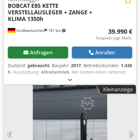
BOBCAT
E85 KETTE
VERSTELLAUSLEGER + ZANGE +
KLIMA 1350h
39.990 €
Großweitzschen
181 km
Festpreis zzgl. MwSt.
Anfragen
Anrufen
Zustand:
gebraucht
, Baujahr:
2017
, Betriebsstunden:
1.436
h
, Ausstattung:
Allradantrieb
, Wir bieten einen seltenen
E85, keine Vermietung aus einem kleinem Baubetrieb
Klimaanlage * VERSTELLAUSLEGER mit ZANGE/FINGER *
Kleinanzeige
hyd. Grabenräumschaufel optional lieferbar, vorrätig zum
fairen Aufpreis * aus kleinem Baubetrieb * deutsche
Ausführung * nur 1350 Betriebs-h * Gummiketten * große
Inspektion in 2025 bei BOBCAT * 44 KW Diesel Motor
Hersteller Yanmar * Verrohrung für zusätzliche
Anbauwerkzeuge * Schnellwechselvorrichtung *
Zusatzscheinwerfer * sehr gepflegter Zustand ----Wir sind
eine KFZ und Baumaschinen Meisterwerkstatt,