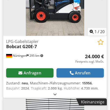
1
/
20
LPG-Gabelstapler
Bobcat
G20E-7
24.000 €
Nürtingen
295 km
Festpreis zzgl. MwSt.
Anfragen
Anrufen
Zustand:
neu
, Maschinen-/Fahrzeugnummer:
15956
,
Baujahr:
2024
, Tragkraft:
2.000 kg
, Hubhöhe:
4.730 mm
,
Freihub:
1.500 mm
, Lastschwerpunkt:
500 mm
,
Kraftstofftyp:
elektrisch
, Masttyp:
Triplex
, Bauhöhe:
2.200
Kleinanzeige
mm
, Gabellänge:
1.200 mm
, Motortyp: Elektrisch,
Hersteller: Bobcat Codpszff Axjfx Ab Noha