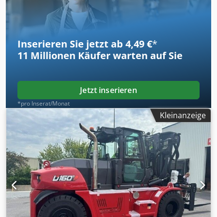
003130 Batteriedaten: 24 V, 60 Ah Codpjyv S Rmsfx Ab
Nsha
Inserieren Sie jetzt ab 4,49 €
*
11 Millionen
Käufer warten auf Sie
Jetzt inserieren
*pro Inserat/Monat
Kleinanzeige