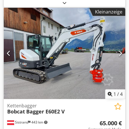
Cedozhhv Topfx Ab Nsha
Kleinanzeige
1
/
4
Kettenbagger
Bobcat
Bagger E60E2 V
65.000 €
Sistrans
443 km