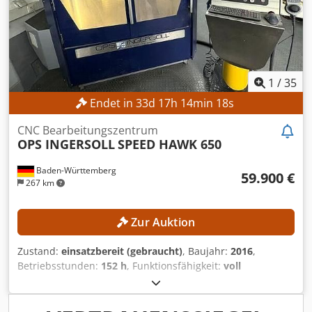
1
/
35
Endet in
33
d
17
h
14
min
16
s
CNC Bearbeitungszentrum
OPS INGERSOLL
SPEED HAWK 650
Baden-Württemberg
59.900 €
267 km
Zur Auktion
Zustand:
einsatzbereit (gebraucht)
, Baujahr:
2016
,
Betriebsstunden:
152 h
, Funktionsfähigkeit:
voll
funktionsfähig
, Maschinen-/Fahrzeugnummer:
665182
,
Verfahrweg X-Achse:
650 mm
, Verfahrweg Y-Achse:
550
mm
, Verfahrweg Z-Achse:
500 mm
, Spindeldrehzahl