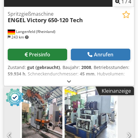
1
/
4
Spritzgießmaschine
ENGEL
Victory 650-120 Tech
Langenfeld (Rheinland)
243 km
Preisinfo
Anrufen
Zustand:
gut (gebraucht)
, Baujahr:
2008
, Betriebsstunden:
59.934 h
, Schneckendurchmesser:
45 mm
, Hubvolumen:
318 cm³
, ENGEL Victory 650-120 Tech Lager-Nr.: 503240
Hersteller: ENGEL Typ: VICTORY 650-120 Tech Steuerung:
Kleinanzeige
EC200 A02 Baujahr: 2008 Betriebsstunden: 59934 h
Crodpfx Aboytfn Eo Esf Technische Daten Schliessseite
Schließkraft: 1200 kN Plattengrösse h x v: 740 x 680 mm
Einbauhöhe min.: 300 mm Plattenabstand max.: 800 mm
Öffnungsweg: 507 mm Auswerferhub: 130 mm
Auswerferkraft: 40 kN Zentrierung bewegliche Platte D: 125
mm Zentrierung feste Platte D: 125 mm Werkzeuggewicht: