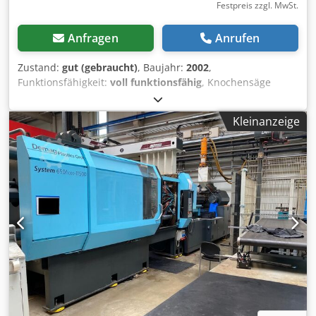
Festpreis zzgl. MwSt.
Anfragen
Anrufen
Zustand:
gut (gebraucht)
, Baujahr:
2002
,
Funktionsfähigkeit:
voll funktionsfähig
, Knochensäge
Berkel / Mado MKB 650 Csdsy Du T Tspfx Ab Ejrf 16A. 380v.
Werkstatt geprüf,mängel beseitigt. Motorbremse.
Kleinanzeige
Sägeband neu Bj.2002 Besichtigung & Probelauf nach tel.
Absprache gerne möglich! Bar oder Vorkasse! Verkauf nur
an Gewerbetreibende , Keine Garantie, keine
Gewährleistung.