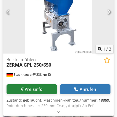
1
/
3
Beistellmühlen
ZERMA
GPL 250/650
Zuzenhausen
238 km
Preisinfo
Anrufen
Zustand:
gebraucht
, Maschinen-/Fahrzeugnummer:
13359
,
Rotordurchmesser: 250 mm Crsdjyxtnxjpfx Ab Eef
Rotorbreite: 650 mm Rotormesser: 39 Statormesser: 2
Reihen Einlaufquerschnitt ca. 250 x 650 mm