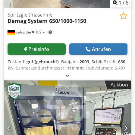
1
/
6
Spritzgießmaschine
Demag
System 650/1000-1150
Salzgitter
109 km
Preisinfo
Anrufen
Zustand:
gut (gebraucht)
, Baujahr:
2003
, Schließkraft:
650
kN
, Schneckendurchmesser:
110 mm
, Hubvolumen:
5.797
cm³
, Einspritzdruck:
1.971 bar
, Spritzgewicht:
5.220 g
,
Formhöhe (min.):
450 mm
, Öffnungshub:
950 mm
,
Auktion
Plattenlänge:
1.450 mm
, Plattenbreite:
1.350 mm
,
Gesamtgewicht:
44.500 kg
, Kernzug 2 Roboter Demag
Csdpozna Riofx Ab Esrf