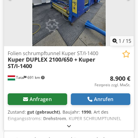
1
/
15
Folien schrumpftunnel Kuper ST/I-1400
Kuper DUPLEX 2100/650 +
Kuper
ST/I-1400
8.900 €
Tata
691 km
Festpreis zzgl. MwSt.
Anfragen
Anrufen
Zustand:
gut (gebraucht)
, Baujahr:
1990
, Art des
Eingangsstroms:
Drehstrom
, KUPER SCHRUMPTUNNEL
DUPLEX Hersteller: Küper Typ: ST/I-1400 Baujahr: 1987
Seriennummer: 594 Arbeitsbreite: 1300 mm Rollenhalter:
Ja Elektrischer Anschluss: 400 V Gesamtgröße, H: 3500 mm