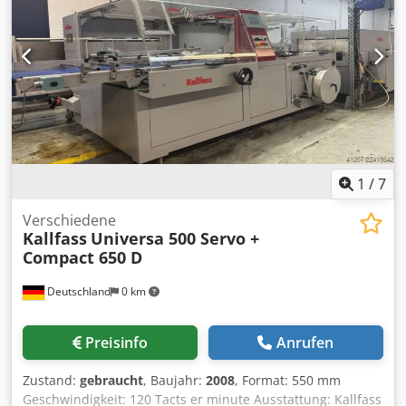
sealing Operation:Intermittent Kallfass Compact 650 D
Shrink Tunnel Type:High-performance energy-saving
shrink tunnel Heating System:Patented ring nozzle heating
system in double design Blower:Frequency-controlled,
Zolltornado-style Zoll hot air flow for uniform shrinking
Transport:Maintenance-free plastic modular belt,
continuously adjustable speed Film Compatibility:All
polyolefin films Safety:Safety equipment according to EC
directive EN 60204
1
/
7
Verschiedene
Kallfass
Universa 500 Servo +
Compact 650 D
Deutschland
0 km
Preisinfo
Anrufen
Zustand:
gebraucht
, Baujahr:
2008
, Format: 550 mm
Geschwindigkeit: 120 Tacts er minute Ausstattung: Kallfass