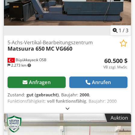
1
/
3
5-Achs-Vertikal-Bearbeitungszentrum
Matsuura 650
MC VG660
60.500 $
Büyükkayacık OSB
2.273 km
VB zzgl. MwSt.
Anfragen
Anrufen
Zustand:
gut (gebraucht)
, Baujahr:
2000
,
Funktionsfähigkeit:
voll funktionsfähig
, Baujahr: 2000
Breite: 700 Länge: 400 Höhe: 500 Anzahl der Achsen: 5
Werkzeugaufnahme: BBT40 Spindeldrehzahl (U/min):
Auktion
20.000 Crodex Uphmopfx Ab Eof Bearbeitbare Materialien:
Stahl, Aluminium, Titan, Graphit, Kupfer, Invar,
Verbundwerkstoff, Delrin, PEEK