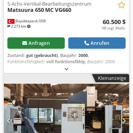
5-Achs-Vertikal-Bearbeitungszentrum
Matsuura 650
MC VG660
60.500 $
Büyükkayacık OSB
2.273 km
VB zzgl. MwSt.
Anfragen
Anrufen
Zustand:
gut (gebraucht)
, Baujahr:
2000
,
Funktionsfähigkeit:
voll funktionsfähig
, Baujahr: 2000
Breite: 700 Länge: 400 Höhe: 500 Anzahl der Achsen: 5
Werkzeugaufnahme: BBT40 Spindeldrehzahl (U/min):
Kleinanzeige
20.000 Cjdpfx Abox T Dipe Eerf Bearbeitbare Materialien:
Stahl, Aluminium, Titan, Graphit, Kupfer, Invar,
Verbundwerkstoff, Delrin, PEEK