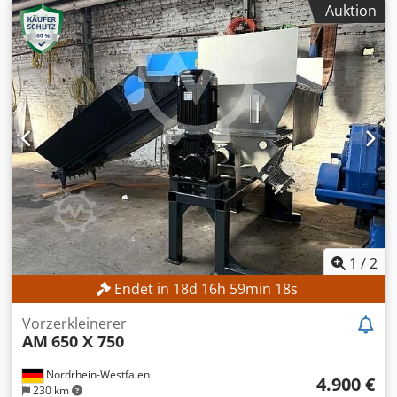
Auktion
Antriebsmotor: 15 kW
1
/
2
Endet in
18
d
16
h
59
min
16
s
Vorzerkleinerer
AM
650 X 750
Nordrhein-Westfalen
4.900 €
230 km