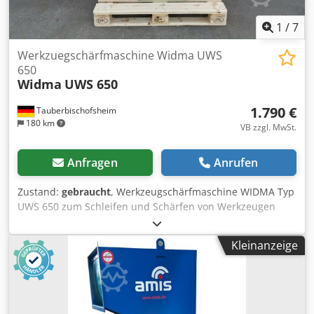
Verantwortung für die Installation, die Sicherung und die
Nutzung der Maschine am Bestimmungsort. Externe
1
/
7
Referenz: 5657
Werkzuegschärfmaschine Widma UWS
650
Widma
UWS 650
1.790 €
Tauberbischofsheim
180 km
VB zzgl. MwSt.
Anfragen
Anrufen
Zustand:
gebraucht
, Werkzeugschärfmaschine WIDMA Typ
UWS 650 zum Schleifen und Schärfen von Werkzeugen
oder zum Bearbeiten von komplexen geometrischen
Formen. Technische Daten: - Länge: 1.000 mm - Breite: 600
Kleinanzeige
mm - Höhe: 1.400 mm - Aufnahmedorn Ø: 30 mm Crjdjzrx
Hkspfx Ab Ejf - Aufnahmedorn Länge: 135 mm