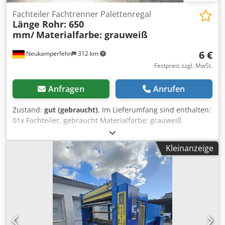
Fachteiler Fachtrenner Palettenregal
Länge Rohr: 650
mm/
Materialfarbe: grauweiß
6 €
Neukamperfehn
312 km
Festpreis zzgl. MwSt.
Anfragen
Anrufen
Zustand:
gut (gebraucht)
, Im Lieferumfang sind enthalten:
01x Fachteiler, gebraucht Materialfarbe: grauweiß
Gesamtlänge: ca. 775 mm Crsdpfx Aboi Eu Dvs Esf Länge
Rohr: 650 mm + 5 mm Kunststoffkappe Querschnitt:
Kleinanzeige
Vierkantrohr 20 x 20 mm Öffnungsmaß: ca. 103 mm
Gewicht: 0,93 kg | Stck.