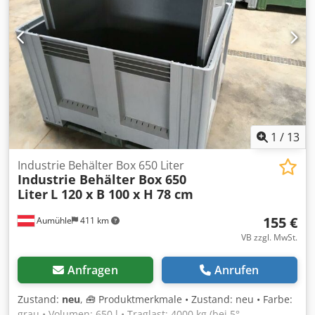
1
/
13
Industrie Behälter Box 650 Liter
Industrie Behälter Box 650
Liter
L 120 x B 100 x H 78 cm
155 €
Aumühle
411 km
VB zzgl. MwSt.
Anfragen
Anrufen
Zustand:
neu
, 🧰 Produktmerkmale • Zustand: neu • Farbe:
grau • Volumen: 650 l • Traglast: 4000 kg (bei 5°