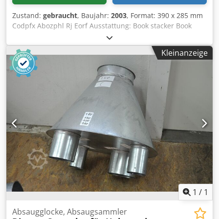
Zustand:
gebraucht
, Baujahr:
2003
, Format: 390 x 285 mm
Codpfx Abozphl Rj Eorf Ausstattung: Book stacker Book
Format Dimensions (Height x Width) Minimum format: 115
x 100 mm (down to 115 x 70 mm with optional small-format
Kleinanzeige
modifications) Maximum format: 390 x 285 mm (up to 390 x
310 mm with specific produ Book Thickness Minimum
thickness: 5 mm Maximum thickness: 90 mm Stacking and
Pile Height Maximum stack / pile height: 340 mm
Operational Performance Mechanical capacity: Up to 3,900
cycles per hour (or roughly 65 cycles per minute) Infeed
and Rotation: Features a built-in turning device capable of
rotating the blocks gently
1
/
1
Absaugglocke, Absaugsammler