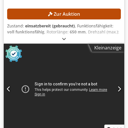
Zur Auktion
Zustand:
einsatzbereit (gebraucht)
, Funktionsfähigkeit:
voll funktionsfähig
, Rotorlänge:
650 mm
, Drehzahl (max.):
160 U/min
, Rotordurchmesser:
500 mm
, TECHNISCHE
DETAILS Trichteröffnung: 1.850 × 1.250 mm
Kleinanzeige
Trichtervolumen: ca. 3,0 m³ Rotordurchmesser: 500 mm
Rotorlänge: 650 mm Rotordrehzahl: ca. 160 U/min
Leistung: materialabhängig MASCHINEN-DETAILS
Steuerung: SPS-Steuerung Motor-Getriebe-Leistung: 45 kW
Crjdezr Hylopfx Ab Eof Schaltschrank: Komplett verkabelt
Kabellänge: 5 m AUSSTATTUNG Schaltschrank inklusive 5
m Kabel Automatischer Stern-Dreieck-Anlauf