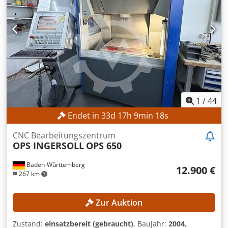
Gesamtbreite: 2.400 mm Maschinengewicht: 9.000 kg
AUSSTATTUNG Technische Dokumentation Handbuch HSK-
E 40 Werkzeugaufnahmen 3 Paletten
1
/
44
Endet in
33
d
17
h
9
min
16
s
CNC Bearbeitungszentrum
OPS INGERSOLL
OPS 650
Baden-Württemberg
12.900 €
267 km
Zur Auktion
Zustand:
einsatzbereit (gebraucht)
, Baujahr:
2004
,