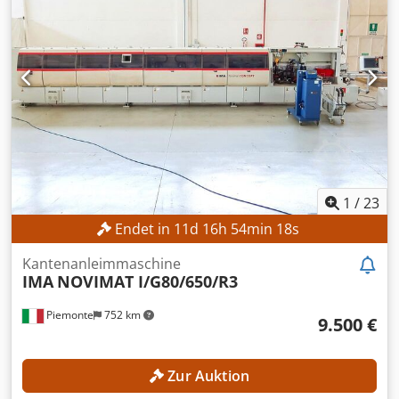
1
/
23
Endet in
11
d
16
h
54
min
16
s
Kantenanleimmaschine
IMA
NOVIMAT I/G80/650/R3
Piemonte
752 km
9.500 €
Zur Auktion