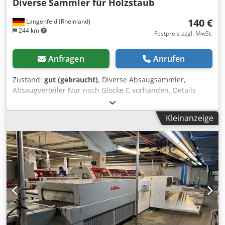
Diverse
Sammler für Holzstaub
140 €
Langenfeld (Rheinland)
244 km
Festpreis zzgl. MwSt.
Anfragen
Anrufen
Zustand:
gut (gebraucht)
, Diverse Absaugsammler,
Absaugverteiler Nur noch Glocke C vorhanden, Details
siehe Fotos Credpfx Abjtp Hpbo Eef Absaugglocke C: 140
Euro Die Teile können gerne nach Terminabsprache bei
Kleinanzeige
uns vor Ort angeschaut werden. Wir bieten nur Maschinen
an, die vorfuehrbereit in unserem Lager stehen, siehe
"weitere Angebote dieses Anbieters".