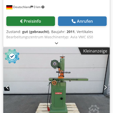
Drehzahl: 1.400 U/min Bandschleifaggregat 5
Deutschland
0 km
Herstellermodell: 08 Bearbeitungsaggregat 10
Herstellermodell: 08.190 Motorleistung: 4,5 kW Drehzahl:
9.000 U/min TECHNISCHE DETAILS Werkstückabmessungen
Preisinfo
Anrufen
Max. Plattenhöhe: 60 mm Min. Plattenlänge: 130 mm Min.
Plattenbreite: 65 mm Kantenmaterial Min. Kantenstärke:
Zustand:
gut (gebraucht)
, Baujahr:
2011
, Vertikales
0,4 mm Max. Kantenstärke: 3 mm Vorschub Max.
Bearbeitungszentrum Maschinentyp: Avia VMC 650
Vorschubgeschwindigkeit: 30 m/min Andruck:
Steuerung: Heidenhain iTNC 530 Baujahr: 2011
Gummiriemen Anzahl Plattenformatier-/Fräsaggregate: 1
TECHNISCHE DATEN Verfahrwege X-Achse: 650 mm Y-
MASCHINEN-DETAILS Steuerungssystem: ICOS OPEN
Kleinanzeige
Achse: 540 mm Z-Achse: 620 mm Eilgang: (X/Y/Z): 25
Gesamtanschlussleistung: 41 kW AUSSTATTUNG Anzahl
m/min. Cedozi Dz Ujpfx Ab Ejrf Max. Drehzahl: 10.000
Plattenformatier-/Fräsaggregate: 1 Lampen zur
1/min. Werkzeugaufnahme: ISO 40 Werkzeugplätze: 24
Vorwärmung der Plattenseite Kantenrollenmagazin mit 2
Tischgröße: 800 x 540 mm Max. Werkstück Gewicht: 700 kg
Positionen PUR-Vorschmelzer Andruckrollensatz mit 5
Ausstattungsmerkmale Späneförderer Elektronisches
Andruckrollen Sprüheinheit Crodpfjzmtkasx Ab Eof Die
Handrad Innenkühlung (IKZ): bar Messtaster: Renishaw
Maschine wird in ihrem tatsächlichen und rechtlichen
Zustand („wie gesehen und gefallen“) auf der Grundlage
von Fotodokumentationen und technischen/kommerziellen
Unterlagen mit beschreibendem Charakter verkauft und
geliefert. Der Käufer hat das Recht, die Ware vor der
Abholung zu inspizieren, und übernimmt die