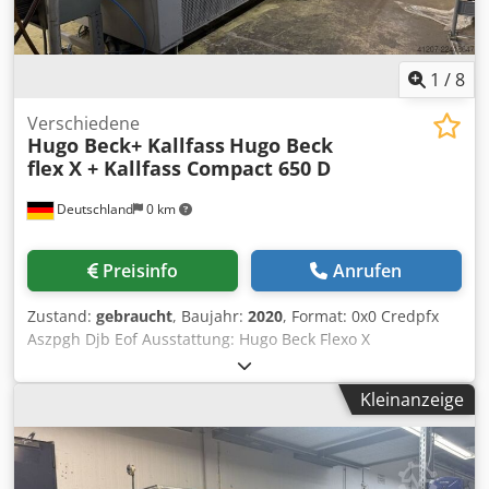
1
/
8
Verschiedene
Hugo Beck+ Kallfass
Hugo Beck
flex X + Kallfass Compact 650 D
Deutschland
0 km
Preisinfo
Anrufen
Zustand:
gebraucht
, Baujahr:
2020
, Format: 0x0 Credpfx
Aszpgh Djb Eof Ausstattung: Hugo Beck Flexo X
Intermittent Film Packaging Machine Product Feed:Manual
as a standalone machine / Automatic in-line (flexible
Kleinanzeige
configuration) Control System:Touchscreen with
temperature memory and reproducible format settings
Film Processing:PE, PO, bio-films, center-folded film, and
flat film Sealing System:Side sealing + intermittent cross-