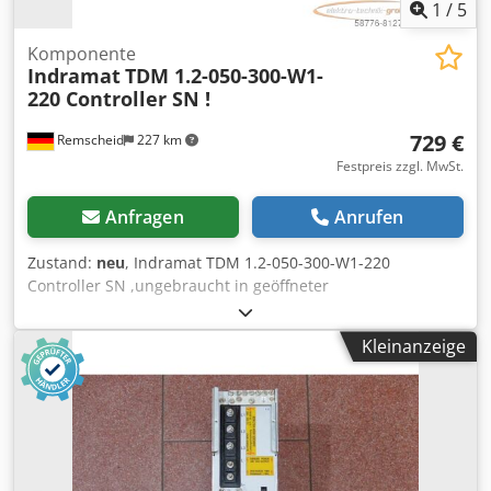
1
/
5
Komponente
Indramat
TDM 1.2-050-300-W1-
220 Controller SN !
729 €
Remscheid
227 km
Festpreis zzgl. MwSt.
Anfragen
Anrufen
Zustand:
neu
, Indramat TDM 1.2-050-300-W1-220
Controller SN ,ungebraucht in geöffneter
Originalverpackung, 100% funktionsfähig, Lieferumfang
gem. Fotos Dsdpoi Ebnksfx Am Aowa
Kleinanzeige