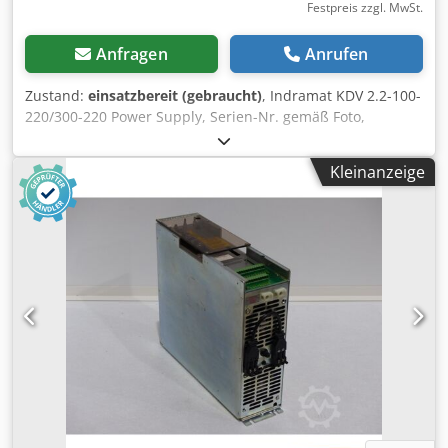
Festpreis zzgl. MwSt.
Anfragen
Anrufen
Zustand:
einsatzbereit (gebraucht)
, Indramat KDV 2.2-100-
220/300-220 Power Supply, Serien-Nr. gemäß Foto,
fachgerecht komplett überholt und getestet mit 12
Monaten Gewährleistung, 100% funktionsfähig,
Kleinanzeige
Lieferumfang gem. Fotos Dwjdpfxei Ebi Uj Am Asa