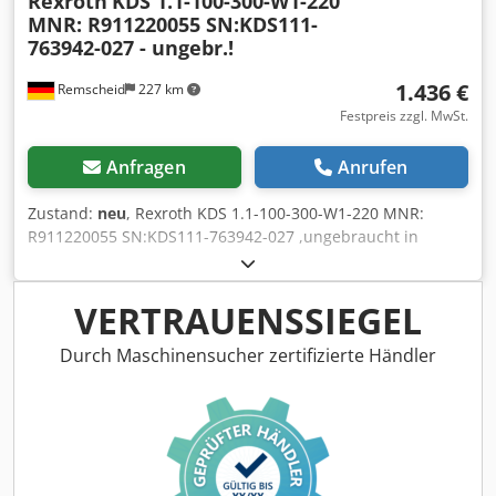
Rexroth
KDS 1.1-100-300-W1-220
MNR: R911220055 SN:KDS111-
763942-027 - ungebr.!
1.436 €
Remscheid
227 km
Festpreis zzgl. MwSt.
Anfragen
Anrufen
Zustand:
neu
, Rexroth KDS 1.1-100-300-W1-220 MNR:
R911220055 SN:KDS111-763942-027 ,ungebraucht in
Originalverpackung, 100% funktionsfähig, Lieferumfang
gem. Fotos Dwjdpfx Amei Eczno Aja
VERTRAUENSSIEGEL
Durch Maschinensucher zertifizierte Händler