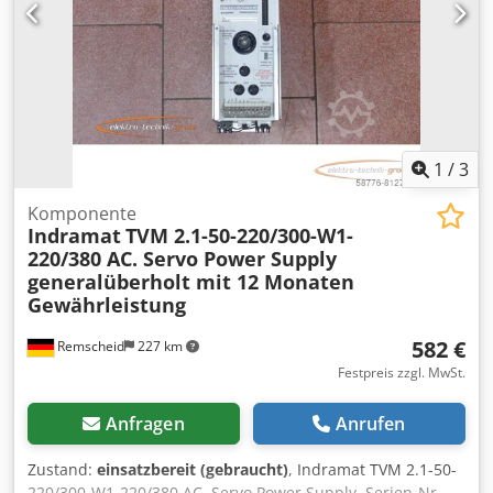
1
/
3
Komponente
Indramat
TVM 2.1-50-220/300-W1-
220/380 AC. Servo Power Supply
generalüberholt mit 12 Monaten
Gewährleistung
582 €
Remscheid
227 km
Festpreis zzgl. MwSt.
Anfragen
Anrufen
Zustand:
einsatzbereit (gebraucht)
, Indramat TVM 2.1-50-
220/300-W1-220/380 AC. Servo Power Supply, Serien-Nr.