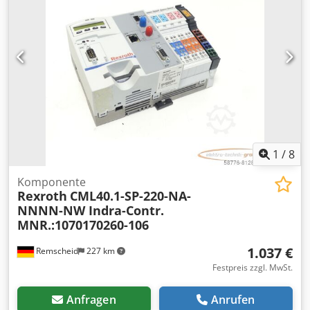
1
/
8
Komponente
Rexroth
CML40.1-SP-220-NA-
NNNN-NW Indra-Contr.
MNR.:1070170260-106
1.037 €
Remscheid
227 km
Festpreis zzgl. MwSt.
Anfragen
Anrufen