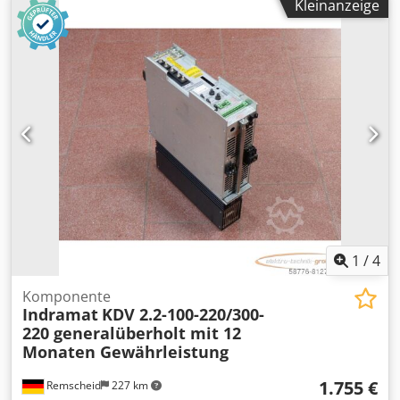
USB, Avantgarde Interieur, DAB-Tuner (Radioempfang
Kleinanzeige
gem. Fotos Dwedpfxox Eqtxs Am Asa
digital), Design- und Ausstattungslinie Avantgarde,
Seitenschweller Wagenfarbe, Dachreling (Aluminium),
Komfort-Fahrwerk tiefergelegt (Agility Control), LM-Felgen,
LM-Felgen, Digitales Instrumenten-Display, Elektromotor
17 kW (Hybridantrieb), Fahrassistenz-System: Agility Select
/ Dynamic Select (Fahrmodusschalter), Fensterheber
elektrisch vorn + hinten, Fußmatten Velours,
Gepäck-/Laderaumabdeckung inkl. Sicherheitsnetz,
Getränkehalter vorn (doppelt), Induktionsladeschale für
Smartphone, Infotainment-System: Remote Service (Plus),
Innenraumlicht-Paket, Karosserie: 5-türig, Klimaautomatik
(Thermatic 2-Zonen), Kommunikati
1
/
4
Komponente
Indramat
KDV 2.2-100-220/300-
220 generalüberholt mit 12
Monaten Gewährleistung
1.755 €
Remscheid
227 km