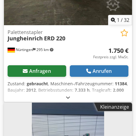
1
/
32
Palettenstapler
Jungheinrich
ERD 220
1.750 €
Nürtingen
295 km
Festpreis zzgl. MwSt.
Anfragen
Anrufen
Zustand:
gebraucht
, Maschinen-/Fahrzeugnummer:
11384
,
Baujahr:
2012
, Betriebsstunden:
7.333 h
, Tragkraft:
2.000
kg
, Hubhöhe:
1.750 mm
, Lastschwerpunkt:
600 mm
,
Kraftstofftyp:
elektrisch
, Masttyp:
Simplex
, Bauhöhe:
1.450
Kleinanzeige
mm
, Batteriespannung:
24 V
, Gabellänge:
1.200 mm
,
Gesamtgewicht:
975 kg
, 5075565 Seriennummer: 91564901
Dsdpoyi Na Rjfx Am Aowa Batterie-Details: 24 V, Baujahr:
2012