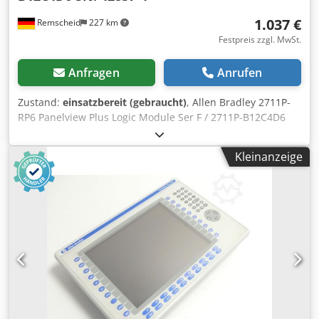
1.037 €
Remscheid
227 km
Festpreis zzgl. MwSt.
Anfragen
Anrufen
Zustand:
einsatzbereit (gebraucht)
, Allen Bradley 2711P-
RP6 Panelview Plus Logic Module Ser F / 2711P-B12C4D6
SN: 42857-4,gebraucht, normale Gebrauchsspuren, 100%
funktionsfähig, Lieferumfang gem. Fotos Dwedpex Eqt Ejfx
Kleinanzeige
Am Aja