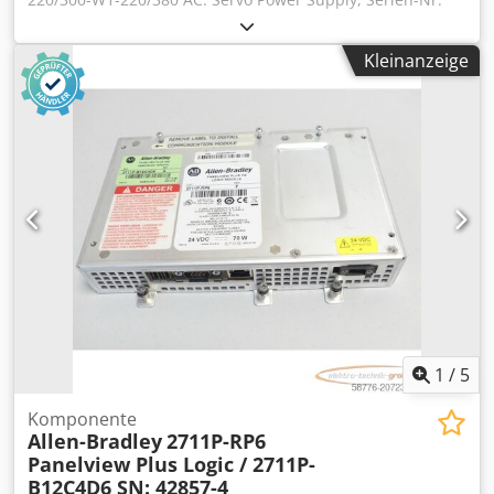
gemäß Foto,gebraucht, fachgerecht komplett überholt und
getestet mit 12 Monaten Gewährleistung, 100%
Kleinanzeige
funktionsfähig, Lieferumfang gem. Fotos Dsdpfxei Ebrgs
Am Ajwa
1
/
5
Komponente
Allen-Bradley
2711P-RP6
Panelview Plus Logic / 2711P-
B12C4D6 SN: 42857-4