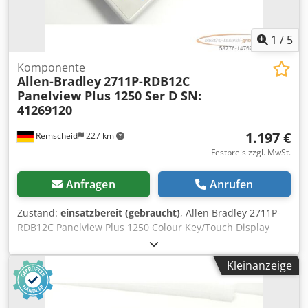
1
/
5
Komponente
Allen-Bradley
2711P-RDB12C
Panelview Plus 1250 Ser D SN:
41269120
1.197 €
Remscheid
227 km
Festpreis zzgl. MwSt.
Anfragen
Anrufen
Zustand:
einsatzbereit (gebraucht)
, Allen Bradley 2711P-
RDB12C Panelview Plus 1250 Colour Key/Touch Display
Module Ser D SN: 41269120,gebraucht, geringe
Gebrauchsspuren, 100% funktionsfähig, Lieferumfang
Kleinanzeige
gem. Fotos Djdjrcun Iepfx Am Aewa