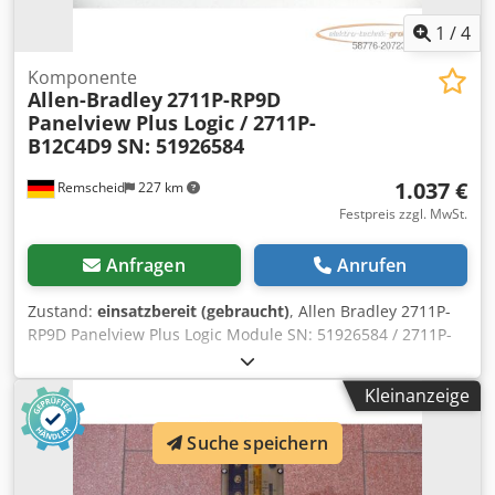
1
/
4
Komponente
Allen-Bradley
2711P-RP9D
Panelview Plus Logic / 2711P-
B12C4D9 SN: 51926584
1.037 €
Remscheid
227 km
Festpreis zzgl. MwSt.
Anfragen
Anrufen
Zustand:
einsatzbereit (gebraucht)
, Allen Bradley 2711P-
RP9D Panelview Plus Logic Module SN: 51926584 / 2711P-
B12C4D9,gebraucht, normale Gebrauchsspuren, 100%
funktionsfähig, Lieferumfang gem. Fotos Djdpsx Equisfx
Kleinanzeige
Am Ajwa
Suche speichern