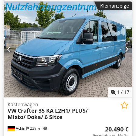
500 mm; Werkstücke Ø 530 mm, H 700 mm; Paletten
Kleinanzeige
300×300 mm (10), max. Werkstückgewicht 250 kg, Wechsel
7 s. Spindel BT40 50–15.000 min⁻¹, 95,4 Nm, 15/22 kW;
Vorschub 1–50.000 mm/min, Eilgang 50 m/min; 3×380 V 50
Hz; Gewicht ≈7000 kg; Abmessungen 3660×2463×2445 mm.
Magazin 90 Plätze, Werkzeugwechsel 2 s, Chip-to-chip 2,9
s. Kühlmittel 1500 l, Späneförderer, Satz Werkzeughalter,
Spindelkühler. Geeignet für enge Toleranzen in
Automotive, Luftfahrt, Medizin, Uhrenbau, Formenbau.
Dwodpezqblyjfx Am Asa
1
/
17
Kastenwagen
VW
Crafter 35 KA L2H1/ PLUS/
Mixto/ Doka/ 6 Sitze
20.490 €
Achim
229 km
Festpreis zzgl. MwSt.