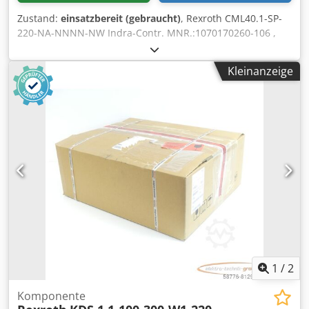
Zustand:
einsatzbereit (gebraucht)
, Rexroth CML40.1-SP-
220-NA-NNNN-NW Indra-Contr. MNR.:1070170260-106 ,
gebraucht, geringe Gebrauchsspuren, 100%
funktionsfähig, Lieferumfang gem. Fotos Dwjdpfx Amji
Kleinanzeige
Ecqas Aea
1
/
2
Komponente