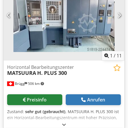
1
/
11
Horizontal Bearbeitungszenter
MATSUURA
H. PLUS 300
Brügg
506 km
Preisinfo
Anrufen
Zustand:
sehr gut (gebraucht)
, MATSUURA H. PLUS 300 ist
ein Horizontal-Bearbeitungszentrum mit hoher Präzision,
großer Genauigkeit und Zuverlässigkeit. Verfahrwege X/Y/Z