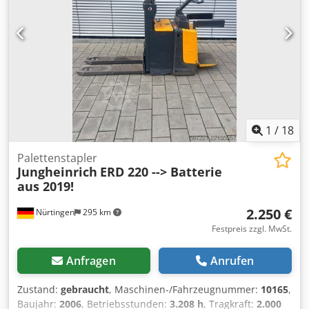
1
/
18
Palettenstapler
Jungheinrich
ERD 220 --> Batterie
aus 2019!
2.250 €
Nürtingen
295 km
Festpreis zzgl. MwSt.
Anfragen
Anrufen
Zustand:
gebraucht
, Maschinen-/Fahrzeugnummer:
10165
,
Baujahr:
2006
, Betriebsstunden:
3.208 h
, Tragkraft:
2.000