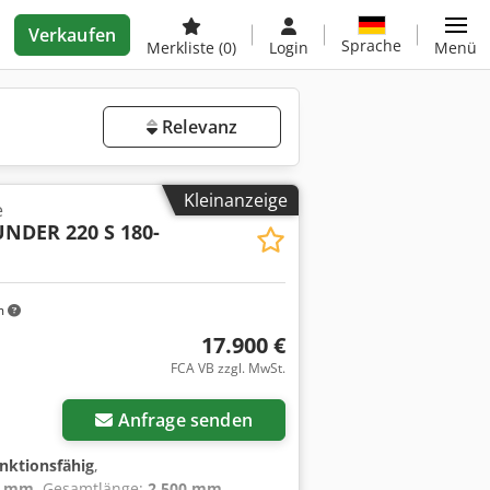
Verkaufen
Sprache
Merkliste
(0)
Login
Menü
Relevanz
Kleinanzeige
e
NDER 220 S 180-
m
17.900 €
FCA VB zzgl. MwSt.
Anfrage senden
unktionsfähig
,
5 mm
, Gesamtlänge:
2.500 mm
,