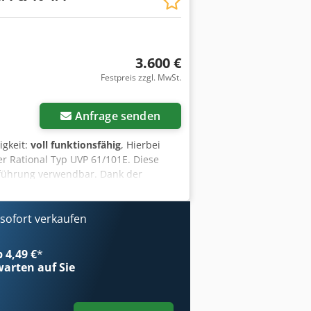
3.600 €
Festpreis zzgl. MwSt.
Anfrage senden
igkeit:
voll funktionsfähig
, Hierbei
r Rational Typ UVP 61/101E. Diese
usführung verwendbar. Dank der
e. Ein Außenanschluss oder die
be nicht erforderlich. Zusätzlich zur
iner speziellen Aktivkohlefiltertechnik
ofort verkaufen
lästiger Qualm reduziert, wie er beim
 an sensiblen Orten, z. B. im
b 4,49 €
*
eigenen Fachwerkstatt geprüft und ist
arten auf Sie
tion verbaut. Der angegebene Preis
t 6921,-€ Netto. Service: Gerne
utschlandweit. Sie suchen einen