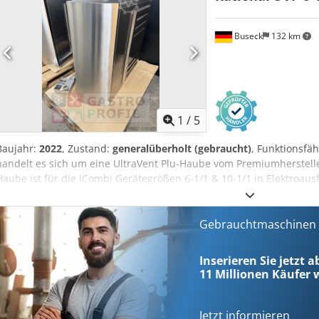
Buseck
132 km
1
/
5
Baujahr:
2022
, Zustand:
generalüberholt (gebraucht)
, Funktionsfäh
handelt es sich um eine UltraVent Plu-Haube vom Premiumherstelle
Haube ist für die iCombi Gerätegrößen 6-1/1 & 10-1/1 in Elektroa
Kondensationstechnologie bindet die UltraVent austretende Dämpf
Erweiterung einer bestehenden Abluftanlage ist für diese Umlufthau
Kondensationstechnologie der UltraVent, ist die UltraVent Plus mit e
Gebrauchtmaschinen s
ausgestattet. Dadurch werden sowohl Dämpfe kondensiert als auch 
Grillen und Braten entsteht. RATIONAL-Kochsysteme können so auch
Inserieren Sie jetzt a
Frontbereich, installiert werden. Die Haube wurde in unserer haus
11 Millionen
Käufer w
voll funktionsfähig. Es wurden neue Aktivkohlefilter bei der Inspek
versteht sich Netto zzgl. 19% MwSt. Die UVP für diese Haube beträg
vermitteln wir Ihnen einen zertifizierten Rational Kundendienst De
Jetzt informieren