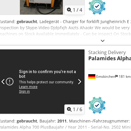
1
/
4
Zustand:
gebraucht
, Ladegerät - Charger for forklift Jungheinrich 
Inspection by Skype-Video Djdpfxjh Axzts Ahaokr We would be very p
machines on Stock Available Immediately - Can be inspect On Stock
Stacking Delivery
Palamides
Alpha
Emskirchen
181 k
1
/
6
Zustand:
gebraucht
, Baujahr:
2011
, Maschinen-/Fahrzeugnummer:
Palamides Alpha 700 PlusBaujahr / Year 2011 - Serial-No. 2502 M