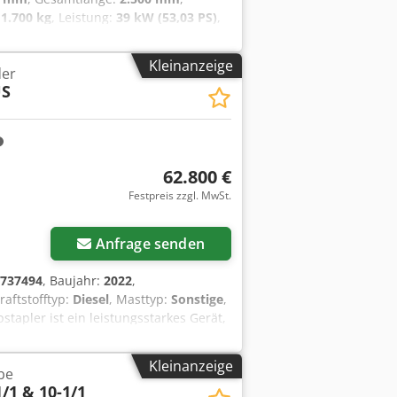
:
1.700 kg
, Leistung:
39 kW (53,03 PS)
,
m:
64 A
, Steuerungshersteller:
-70 Spritzgießmaschine - Nennstrom
Kleinanzeige
der
 Dedpfezldp Rjx Ahaskr Achtung: der
US
min verbindlich abgeholt werden. FCA
62.800 €
Festpreis zzgl. MwSt.
Anfrage senden
737494
, Baujahr:
2022
,
Kraftstofftyp:
Diesel
, Masttyp:
Sonstige
,
tapler ist ein leistungsstarkes Gerät,
nd im Gelände eignet. Mit einer
 ist er perfekt für anspruchsvolle
Kleinanzeige
be
/1 & 10-1/1