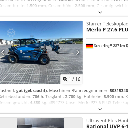
Gesamtbreite:
1.500 mm
, Gesamthöhe:
2.500 mm
, Gesamtgewicht
Eingangsfrequenz:
50 Hz
, Eingangsspannung:
400 V
, Eingangsstro
SELOGICA
, Steuerspannung:
230 V
, ARBURG ALLROUNDER 220 S 180
Starrer Teleskopla
Motorheizung: 57 A - inkl. Anguspicker, Hersteller MARCZINKOWSKI
Merlo
P 27.6 PL
Artikel muss fix am 03.09.2026 an einem noch abzustimmenden Ter
D-58507 Lüdenscheid - verladen auf LKW
Schierling
287 km
1
/
16
Zustand:
gut (gebraucht)
, Maschinen-/Fahrzeugnummer:
50815346
Betriebsstunden:
706 h
, Tragkraft:
2.700 kg
, Hubhöhe:
5.900 mm
, 
Gesamtgewicht:
4.850 kg
, 4892773 Unser Merlo P27.6 PLUS Teleskops
das sich ideal für vielfältige Einsätze in Innenräumen, im Freien u
Hubhöhe von 5,90 Metern und einer maximalen Traglast von 2.700 kg
Ultravent Plus Hau
Aufgaben. Dodpfx Aezqbydshaskr
Rational
UVP 6-1