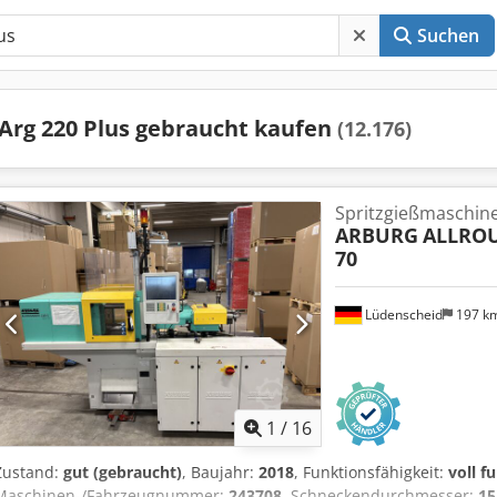
Suchen
Arg 220 Plus gebraucht kaufen
(12.176)
Spritzgießmaschin
ARBURG
ALLROU
70
Lüdenscheid
197 k
1
/
16
Zustand:
gut (gebraucht)
, Baujahr:
2018
, Funktionsfähigkeit:
voll f
Maschinen-/Fahrzeugnummer:
243708
, Schneckendurchmesser:
1