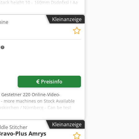
ack height 10 - 160mm Dsdpfxsl I Aa
spection by Skype-Video We would be
mediately - Can be inspect On Stock
Kleinanzeige
hine
m
Preisinfo
 Gestetner 220 Online-Video-
t - more machines on Stock Available
skirchen / Nürnberg - Can be test
Kleinanzeige
dle Stitcher
Bravo-Plus Amrys