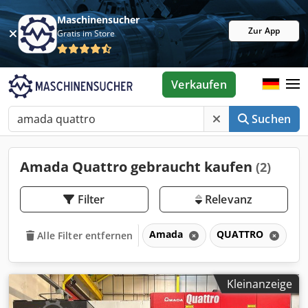
Maschinensucher
Zur App
Gratis im Store
Verkaufen
Suchen
Amada Quattro gebraucht kaufen
(2)
Filter
Relevanz
Amada
QUATTRO
Alle Filter entfernen
Kleinanzeige