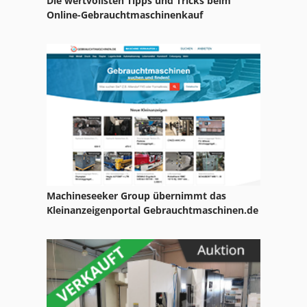
Die wertvollsten Tipps und Tricks beim
Amada Pega 244
Online-Gebrauchtmaschinenkauf
Amada Pega 357
Amada Schiavi
Amada Tafelschere
Amada Vipros 358
Machineseeker Group übernimmt das
Kleinanzeigenportal Gebrauchtmaschinen.de