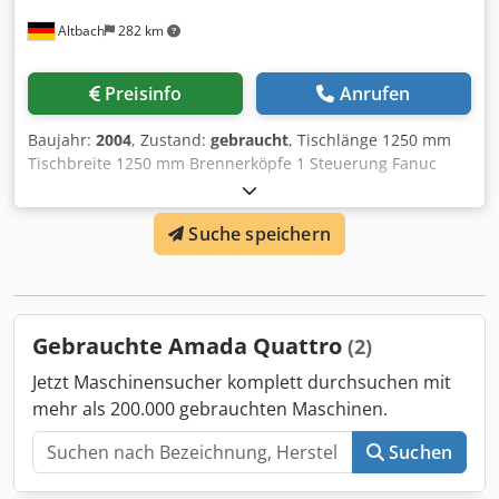
Fanuc C-2000C RF-angeregter Fast Axial Flow 2.000 W
Altbach
282 km
CO2:He2:N2 = 5:40:55 (+/- 2 % je Vol.) 1,75 (+/- 0,25) kgf/cm²
(am Regler) 10 l/h NC-Steuerung: Modell: Fanuc FS-160i-L
9" Farb-LCD RS232C-Schnittstelle Luftgekühlt,
Preisinfo
Anrufen
Bodenaufstellung Komplett mit: - Chiller Djdpouk U I Ujfx
Abqokr - Absauganlage - Transformator
Baujahr:
2004
, Zustand:
gebraucht
, Tischlänge 1250 mm
Tischbreite 1250 mm Brennerköpfe 1 Steuerung Fanuc
Dodpfehly Hlex Abqskr Leistung 1000 Watt Verfahrweg - z
100 mm Verfahrweg x / y 1260/1260 mm
Suche speichern
Verfahrgeschwindigkeit 30/30/42 mm/sec Gasverbrauch 10
Liter/Std. Gesamtleistungsbedarf 22 kW Maschinengewicht
ca. 3,5 t Raumbedarf ca. 10 m
Gebrauchte Amada Quattro
(2)
Jetzt Maschinensucher komplett durchsuchen mit
mehr als 200.000 gebrauchten Maschinen.
Suchen