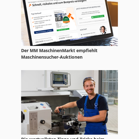
Amada Emz
Amada Emz 3610
Amada Europe 258
Amada Gxii 630
Der MM MaschinenMarkt empfiehlt
Amada Hfb
Maschinensucher-Auktionen
Amada Hfe
Amada Hfe M2 2204
Amada Hft
Amada Kreissäge
Amada Lc 2415
Amada Pega