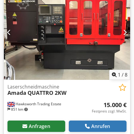
1
/
8
Laserschneidmaschine
Amada
QUATTRO 2KW
15.000 €
Hawksworth Trading Estate
851 km
Festpreis zzgl. MwSt.
Anfragen
Anrufen