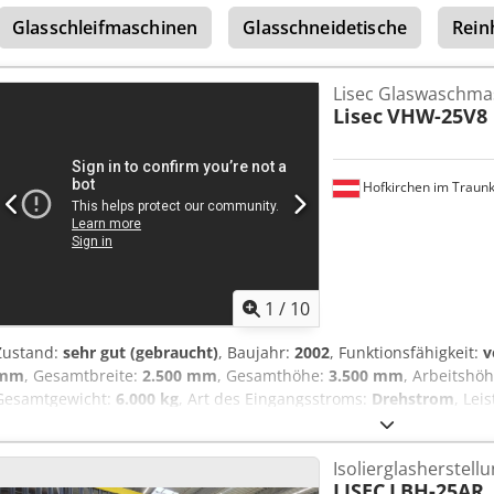
Glasschleifmaschinen
Glasschneidetische
Rein
Lisec Glaswaschma
Lisec
VHW-25V8
Hofkirchen im Traunk
1
/
10
Zustand:
sehr gut (gebraucht)
, Baujahr:
2002
, Funktionsfähigkeit:
v
mm
, Gesamtbreite:
2.500 mm
, Gesamthöhe:
3.500 mm
, Arbeitshö
Gesamtgewicht:
6.000 kg
, Art des Eingangsstroms:
Drehstrom
, Lei
Glaswaschmaschine VHW-25V8, Baujahr 2002, Laufrichtung links/rec
einschließlich folgender Komponenten: - Einlaufband (3,3 m) des 
Isolierglasherstel
Radovanovic) - Glaswaschmaschine VHW-25V8 Credpezq S A Nsfx Afds
LISEC
LBH-25AR
MBR - 2 Heißwassertanks - 2 Sandfilter - 1 Gebläse Die Maschine be