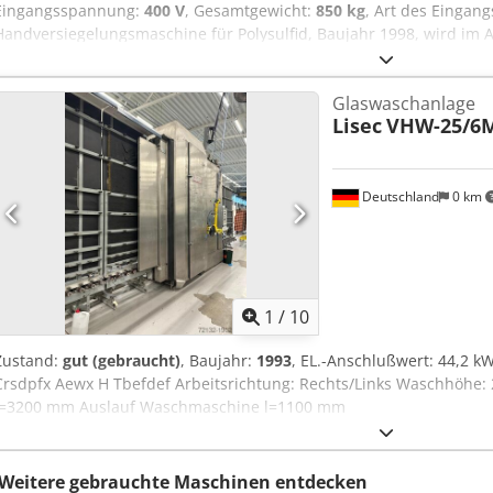
Eingangsspannung:
400 V
, Gesamtgewicht:
850 kg
, Art des Eingan
Handversiegelungsmaschine für Polysulfid, Baujahr 1998, wird im A
aussehen wie neu und funktionieren wie neu, siehe die ersten Foto
August verfügbar und kann ab dann in unserem Lager in Oroahsza/
Glaswaschanlage
Maschine läuft derzeit mit Polysulfid, kann aber auf Wunsch option
Lisec
VHW-25/6
Cjdpsziwv Esfx Afdsrf
Deutschland
0 km
1
/
10
Zustand:
gut (gebraucht)
, Baujahr:
1993
, EL.-Anschlußwert: 44,2 
Crsdpfx Aewx H Tbefdef Arbeitsrichtung: Rechts/Links Waschhöhe
l=3200 mm Auslauf Waschmaschine l=1100 mm
Weitere gebrauchte Maschinen entdecken