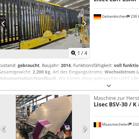
Betriebszustand und ist ab Ende Oktober am derzeitigen Standort 
Gelsenkirchen
236
1
/
4
Zustand:
gebraucht
, Baujahr:
2014
, Funktionsfähigkeit:
voll funkti
Gesamtgewicht:
2.200 kg
, Art des Eingangsstroms:
Wechselstrom (
Dokumentation/Handbuch
, Wir bieten diese gebrauchte LISEC LB
Isolierglasherstellungsmaschine, Baujahr 2014, an. Serien-/Zeic
2.200 kg Nennstrom (Volllast): 10,00 A Scheinleistung: 7,00 kVA Sp
Maschine zur Herste
Kurzschlussfestigkeit: 10 kA Druck: 6,00 bar Schutzart: IP32 Maxima
Lisec
BSV-30 / K
Wechsel-/Gleichspannung: 400 / 24 V Wenn Sie Rückfragen haben 
schreiben Sie uns gerne eine Nachricht oder rufen uns an. Csdpfez
Maasmechelen
332