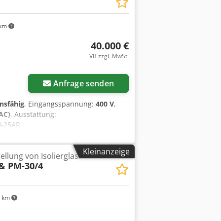
in Deutschland verfügbar.
 km
40.000 €
VB zzgl. MwSt.
Anfrage senden
onsfähig
, Eingangsspannung:
400 V
,
AC)
, Ausstattung:
H-25AR
hnungsnummer: 572-074946 Gewicht:
annung: 400 V Frequenz: 50 Hz
Kleinanzeige
llung von Isolierglas
lstrom: 1,4 A
 & PM-30/4
oder mehr Informationen benötigen,
mn Iysx Afdsrf
 km