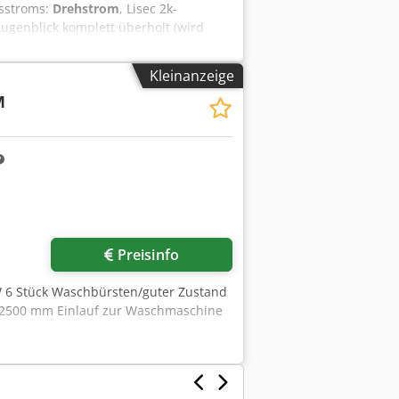
gsstroms:
Drehstrom
, Lisec 2k-
ugenblick komplett überholt (wird
s). Die überholte Maschine ist ab Ende
Ungarn besichtigt werden. Die
Kleinanzeige
al auf Silikon umgerüstet werden.
M
Preisinfo
kW 6 Stück Waschbürsten/guter Zustand
: 2500 mm Einlauf zur Waschmaschine