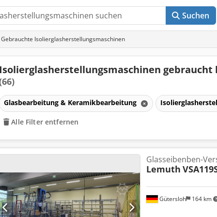
Suchen
Gebrauchte Isolierglasherstellungsmaschinen
Isolierglasherstellungsmaschinen gebraucht
(66)
Glasbearbeitung & Keramikbearbeitung
Isolierglasherst
en
Alle Filter entfernen
Glasseibenben-Ver
Lemuth
VSA119S
Gütersloh
164 km