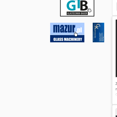
ge
Bystronic
Füllanlage
Sekt Fuellanlage