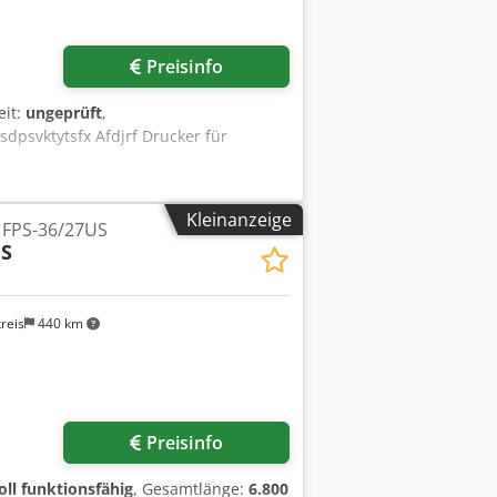
Preisinfo
eit:
ungeprüft
,
sdpsvktytsfx Afdjrf Drucker für
Kleinanzeige
e FPS-36/27US
US
reis
440 km
Preisinfo
oll funktionsfähig
, Gesamtlänge:
6.800