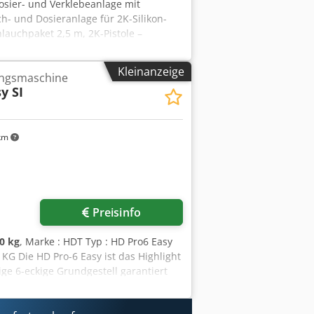
osier- und Verklebeanlage mit
h- und Dosieranlage für 2K-Silikon-
auchpaket 2,5 m, 2K-Pistole –
zeitüberwachung mit akustischer
wenkarmverlängerung 800 mm –
Kleinanzeige
lungsmaschine
mm – automatisches Abspritzen bei
y SI
17 – Anlage wurde wenig benutzt –
fedef – Besichtigung nach Absprache
km
Preisinfo
0 kg
, Marke : HDT Typ : HD Pro6 Easy
0 KG Die HD Pro-6 Easy ist das Highlight
e 6-eckige Grundgestell garantiert
fel sind nur die augenfälligsten
matischer Unterstützung ermöglicht