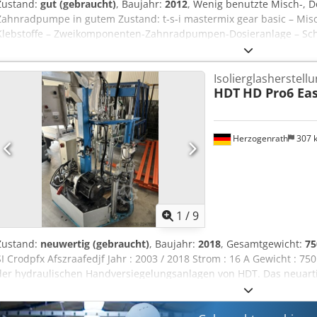
Zustand:
gut (gebraucht)
, Baujahr:
2012
, Wenig benutzte Misch-, D
Zahnradpumpe in gutem Zustand: t-s-i mastermix gear basic – Misc
Klebstoffe – Zweikomponenten-Zahnradpumpen-Dosieranlage – Schl
Steuerung Siemens S7-200 – Überdruck-/Mangelabschaltung – Topf
Warnung – 200-Liter-A-Folgeplatte – 20-Liter-B-Folgeplatte – Sch
Isolierglasherstel
Schwenkarmerhöhung 300 mm – Verlängerung Schlauchpaket 1000 
HDT
HD Pro6 Eas
Position Parkplatz – Baujahr 2012, Neuaufbau durch T-S-I in 2016/
Verkauf ab Standort Karlsruhe / Süddeutschland Credpfx Afjzq S I
möglich
Herzogenrath
307 
1
/
9
Zustand:
neuwertig (gebraucht)
, Baujahr:
2018
, Gesamtgewicht:
75
SI Crodpfx Afszraafedjf Jahr : 2003 / 2018 Strom : 16 A Gewicht : 75
der hydraulischen Handversiegelungsanlagen von HDT. Das neuartig
eine erhöhte Standsicherheit und auch die schwenkbare Bedienerta
Merkmale der neuen High-Tech Version. Der Schwenkarm mit pneu