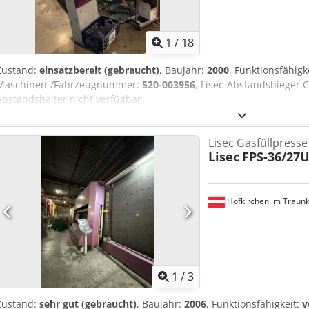
1
/
18
Zustand:
einsatzbereit (gebraucht)
, Baujahr:
2000
, Funktionsfähigk
Maschinen-/Fahrzeugnummer:
520-003956
, Lisec-Abstandsbieger C
Abstandshalter nicht verfügbar
Lisec Gasfüllpress
Lisec
FPS-36/27
Hofkirchen im Traunk
1
/
3
Zustand:
sehr gut (gebraucht)
, Baujahr:
2006
, Funktionsfähigkeit:
v