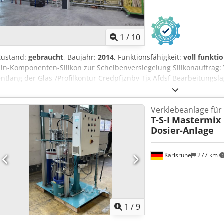
1
/
10
Zustand:
gebraucht
, Baujahr:
2014
, Funktionsfähigkeit:
voll funkti
Ein-Komponenten-Silikon zur Scheibenversiegelung Silikonauftrag: 
entlang der Glas-/Profilkontur Credpfjznbv Tjx Afdsf Bearbeitungsl
Werkstückführung und -bearbeitung
Verklebeanlage für
T-S-I
Mastermix 
Dosier-Anlage
Karlsruhe
277 km
1
/
9