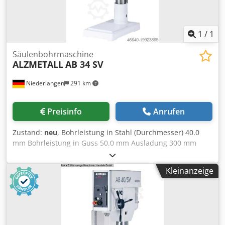
1
/
1
Säulenbohrmaschine
ALZMETALL
AB 34 SV
Niederlangen
291 km
Preisinfo
Anrufen
Zustand:
neu
, Bohrleistung in Stahl (Durchmesser) 40.0
mm Bohrleistung in Guss 50.0 mm Ausladung 300 mm
Bohrhub 160 mm Morsekegel 4 MK Tisch: 615 x 430 mm
Gewindeschneiden 24 in ST M Gewindeschneiden 30 in GG
Kleinanzeige
M Drehzahl 100 - 1.800 U/min Vorschub 0.1-0.2-0.3-0.4
mm/U Abstand Spindel / Tisch 147 / 688 mm
Gesamtleistungsbedarf 0.6 / 1.8 kW Gewicht 470 kg
Maschinenhöhe 1865 m Ausstattung: - Elektromagnetische
Vorschubkupplung - mit Überlastsicherung und