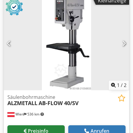
Kleinanzeige
Säulendurchmesser 145 mm Vorschub 0.1-0.2-0.3-0.4
mm/U Abstand Spindel / Tisch 147 / 688 mm Motorleistung
1.8 / 2.9 kW Gewicht 450 kg Maschinenhöhe 1865 mm
Ausstattung : - automatischer Vorschub mit elektromagn.
Vorschubkupplung - 4 Vorschubstufen 0,1-0,2-0,3-0,4
mm/U - stufenlose Drehzahleinstellung - digitale
Drehzahlanzeige - Vorschub Überlastsicherung -
Spindelschutz mit elektr. Absicherung - digitale
Drehzahlanzeige - bearbeitete Grundplatte - Motor 1,8 /
2,9 KW - 100 - 1600 U/min. Sonderzubehör inklusive: - LED-
Maschinenleuchte Pos. 12. - Gewindeschneideinrichtung
Pos. 20.0 Dsdpfx Ajxabq Iek Dock (Gewindeschneiden mit
Anschlag) - Kühlmitteleinrichtung "A" Pos. 24.
(Kühlmittelgrundplatte, komplett) - digitale
1
/
2
Bohrtiefenanzeige Pos. 37.1 (5-stellige LED Anzeige)
Säulenbohrmaschine
ALZMETALL
AB-FLOW 40/SV
Wien
536 km
Preisinfo
Anrufen