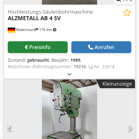
Hochleistungs-Säulenbohrmaschine
ALZMETALL
AB 4 SV
Rödermark
176 km
Preisinfo
Anrufen
Zustand:
gebraucht
, Baujahr:
1989
,
Maschinen-/Fahrzeugnummer:
19216
, Lg.Nr. 22614
Technische Daten: - Bohrleistung in Stahl ST 60 40 mm -
Bohrvermögen in Stahl ST 60 50 mm -
Kleinanzeige
Bohrspindelaufnahme MK 4 Djdpfx Akot Etiys Dock -
Bohrspindelhub 180 mm - Bohrspindeldrehzahlen
stufenlos regulierbar mit Vorgelege - Stufe 1 60 - 210
U/min - Stufe 2 210 - 765 U/min - Ausladung 330 mm - 3
Vorschübe 0,1 - 0,2 - 0,3 U/min - Tisch mit 2 T-Nuten 720 x
360 mm - Tisch höhenverstellbar über Zahnstange mit
Handkurbel - max. Abstand Tisch – Bohrspindel ca. 780
mm - max. Abstand bearbeitete Fußplatte – Bohrspindel
ca. 1250 mm - Kühlmitteleinrichtung - Beleuchtung -