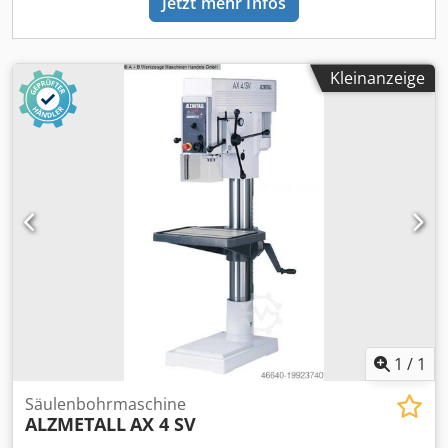
Jetzt mehr Infos
Kleinanzeige
1
/
1
Säulenbohrmaschine
ALZMETALL
AX 4 SV