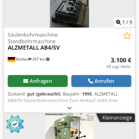
Besichtigung / Abholung ist nach Absprache in 42855
Remscheid möglich. Verkauf ab Standort 42855
Remscheid, frei verladen. Irrtum in technischen Daten und
Zwischenverkauf vorbehalten.
1
/
9
Säulenbohrmaschine
Standbohrmaschine
ALZMETALL
AB4/SV
3.100 €
Borken
267 km
VB zzgl. MwSt.
Anfragen
Anrufen
Zustand:
gut (gebraucht)
, Baujahr:
1995
, ALZMETALL
AB4/SV Säulenbohrmaschine Zum Verkauf steht eine
gebrauchte ALZMETALL Säulenbohrmaschine vom Typ
AB4/SV aus dem Baujahr 1995. Die Maschine ist für
Kleinanzeige
professionelle Bohrarbeiten in Werkstatt, Produktion,
Metallverarbeitung, Instandhaltung und Maschinenbau
geeignet. Dank ihrer robusten Bauweise eignet sie sich