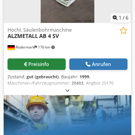
1
/
6
Hochl. Säulenbohrmaschine
ALZMETALL
AB 4 SV
Rödermark
176 km
Preisinfo
Anrufen
Zustand:
gut (gebraucht)
, Baujahr:
1999
,
Maschinen-/Fahrzeugnummer:
20403
, Angbot 25170
Technische Daten: - Bohrleistung in Stahl ST 60 40 mm -
Bohrvermögen in Stahl ST 60 50 mm -
Bohrspindelaufnahme MK 4 - Bohrspindelhub 180 mm -
Bohrspindeldrehzahlen stufenlos regulierbar mit
Vorgelege - Stufe 1 60 - 210 U/min - Stufe 2 210 - 765 U/min
- Stufe 3 120 - 420 U/min - Stufe 4 420 - 1530 U/min -
Ausladung 330 mm - 3 Vorschübe 0,1 - 0,2 - 0,3 U/min -
Tisch mit 2 T-Nuten 720 x 360 mm - höhenverstellbar über