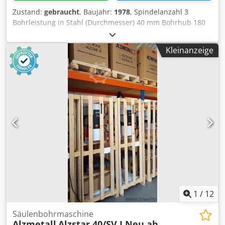
Zustand:
gebraucht
, Baujahr:
1978
, Spindelanzahl 3
Bohrleistung in Stahl (Durchmesser) 40 mm Bohrhub 180
mm Dcsded Ih S Sspfx Ak Dek Maschinengewicht ca. 2,3 t
inklusive Kühlmitteleinrichtung weitere Daten siehe Bild
Kleinanzeige
1
/
12
Säulenbohrmaschine
Alzmetall
Alzstar 40/SV I Neu ab