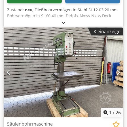
Zustand:
neu
, Fließbohrvermögen in Stahl St 12.03 20 mm
Bohrvermögen in St 60 40 mm Djdpfx Akoyv Nxbs Dock
Kurzspindel MK 4 Spindelhub 160 mm Ausladung 300 mm
Säulendurchmesser 145 mm Maschinentisch - nutzbare
Kleinanzeige
Auflage 615x430 mm T-Nuten Anzahl - Breite - Abstand
2x14x224 mm Abstand Spindel / Tisch 147/688 mm
Vorschub 0,1-0,2-0,3-0,4 mm/U Spindeldrehzahl 140-4000
U/min. Gesamtleistungsbedarf 4,0 kW Maschinenhöhe
1885 mm Serienmäßige Ausstattung: - Elektromagnetische
Vorschubkupplung mit Überlastsicherung und elektrischer
Griffkreuzschaltung - Steuer- und Lichttrafo -
Hauptschalter abschließbar - Motor mit
Wärmeschutzkontakt - Pilzdrucktaster (verrastend) für
NOT-AUS in der Frontplatte - Rechtslauf durch
Schützsteuerung - Drehzahlverstellung stufenlos -
Drehzahlanzeige digital - Drehzahleinstellung elektrisch -
Schutzart IP 54 - Motor-Isolationsklasse "F" - Spindelschutz
mit elektrischer Absicherung
1
/
26
Säulenbohrmaschine