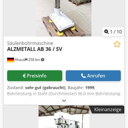
Kühlmitteleinrichtung B Sofort ab Lager verfügbar
1
/
10
Säulenbohrmaschine
ALZMETALL
AB 36 / SV
Ahaus
258 km
Preisinfo
Anrufen
Zustand:
sehr gut (gebraucht)
, Baujahr:
1999
,
Bohrleistung in Stahl (Durchmesser) 36.0 mm Bohrleistung
in Guß 45.0 mm Ausladung 300 mm Bohrhub 160 mm
Aufnahme MK 4 Drehzahlbereich 120-900 / 240 - 1780
Kleinanzeige
U/min Säulendurchmesser 145 mm Tischgröße 615 x 460
mm Vorschub 0.1 / 0.2 / 0.3 / 0.4 mm/U
Gesamtleistungsbedarf 1.75 / 2.5 kW Gewicht 440 kg