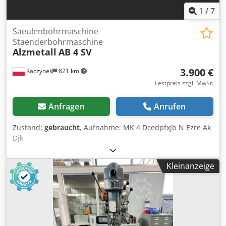
1
/
7
Saeulenbohrmaschine
Staenderbohrmaschine
Alzmetall
AB 4 SV
3.900 €
Kaczynek
821 km
Festpreis zzgl. MwSt.
Anfragen
Anrufen
Zustand:
gebraucht
, Aufnahme: MK 4 Dcedpfxjb N Ezre Ak
Djk
Kleinanzeige