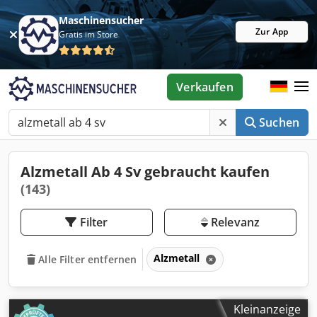
Maschinensucher
Zur App
Gratis im Store
Verkaufen
Suchen
Alzmetall Ab 4 Sv gebraucht kaufen
(143)
Filter
Relevanz
Alzmetall
Alle Filter entfernen
Kleinanzeige