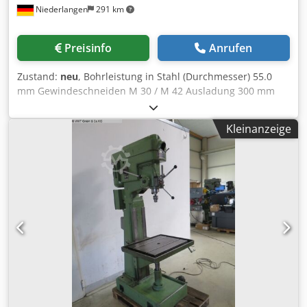
Niederlangen
291 km
Preisinfo
Anrufen
Zustand:
neu
, Bohrleistung in Stahl (Durchmesser) 55.0
mm Gewindeschneiden M 30 / M 42 Ausladung 300 mm
Bohrhub 140 mm Drehzahl 70 - 1200 U/min Tisch: 615 x
430 mm Bohrspindel-Morsekegel 4 Kurzspindel MK
Kleinanzeige
Säulendurchmesser 145 mm Vorschub 0.10 + 0.30 mm/U
Abstand Spindel / Tisch 150 / 735 mm Gewicht 380 kg
Maschinenhöhe 1850 mm Ausstattung : - automatischer
Vorschub - Vorschubeinrichtung 0,1 + 0,3 mm/U -
stufenlose Drehzahleinstellung - digitale Drehzahlanzeige
- Vorschub Überlastsicherung - Spindelschutz mit elektr.
Absicherung inklusive Sonderausstattung: -
Kühlmitteleinrichtung im Fuß montiert Pos. 24. -
Gewindeschneideinrichtung Pos. 20.0 (Gewindeschneiden
mit Anschlag) Dodpfx Ajxaa E Rsk Dsck - LED-
Maschinenleuchte Pos. 12.