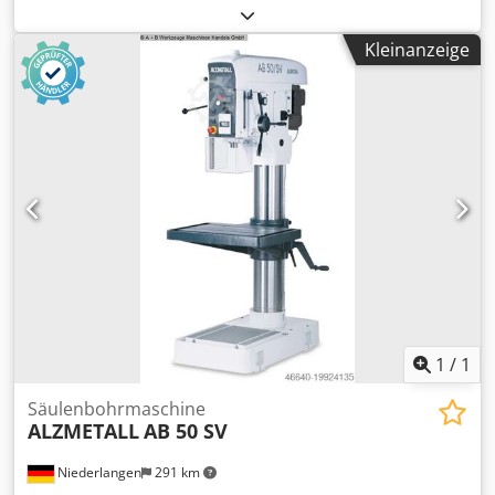
Technische Daten: - Bohrleistung in Stahl ST 60 35 mm -
Bohrvermögen in Stahl ST 60 40 mm -
Kleinanzeige
Bohrspindelaufnahme MK 4 - Bohrspindelhub 170 mm -
Ausladung 345 mm - Rundtisch mit 2 T-Nuten 550 mm -
max. Abstand Tisch – Bohrspindel 650 mm - max. Abstand
Grundplatte – Bohrspindel 1000 mm - Vorschübe 0,09 -
0,16 - 0,28 mm/U - AZ Getriebe stufenlos mit
Schaltgetriebe - Bohrspindeldrehzahlen stufenlos
regulierbar 40 - 720 U/min - Rechts. - Linkslauf - Antrieb
400 V / 2,5 kW - Beleuchtung Dcjdpekt Nqqofx Ak Dsk -
Kühlmitteleinrichtung - Platzbedarf ca. B 750 x H 1950 x T
1000 mm - Gewicht ca. 700 kg
1
/
1
Säulenbohrmaschine
ALZMETALL
AB 50 SV
Niederlangen
291 km