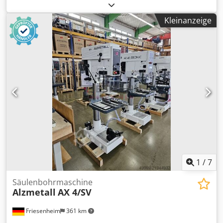
180 mm Aufnahme MK 4 Dcsdpfsyfwzujx Ak Dok
Drehzahlbereich 30 - 765 U/min Tischgröße 720 x 550 mm
Kleinanzeige
Gewicht 480 kg Abmessungen 750 x 900 x 1900 mm
Ausstattung: - Mehrspindelkopf , Bohr-Ø 23 mm -
automatischer Vorschub - Kühlmitteleinrichtung -
stufenlose Drehzahlgeschwindigkeit - einstellbarer
Bohrtiefenfestanschlag
1
/
7
Säulenbohrmaschine
Alzmetall
AX 4/SV
Friesenheim
361 km