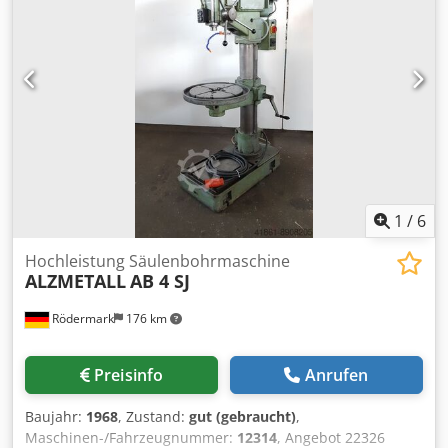
Abmessungen 1200 x 800 x 2300 mm gepflegter Zustand
(!!) aktueller Neupreis ca. 18.000 Euro Sonderpreis auf
Anfrage Ausstattung: - robuste Säulenbohrmaschine
(Keilriemen) Dsdpfx Akjy Agpqe Djck - elektromagnetische
Vorschubkupplung = Spindelvorschub * mit
Überlastsicherung und elektrischer Griffkreuzschaltung -
Pilzdrucktaster (verrastend) für NOT-AUS, in der
Frontplatte - elektrische stufenlose Drehzahlverstellung -
digitale Drehzahlanzeige - Rechts-Lauf der Bohrspindel -
polumschaltbarer Antriebsmotor - stufenlos einstellbarer
Bohrtiefenanschlag - Arbeitstisch mit 2x T-Nuten -
1
/
6
höhenverstellbar - Bedienungsanleitung in Deutsch
Hochleistung Säulenbohrmaschine
ALZMETALL
AB 4 SJ
Rödermark
176 km
Preisinfo
Anrufen
Baujahr:
1968
, Zustand:
gut (gebraucht)
,
Maschinen-/Fahrzeugnummer:
12314
, Angebot 22326