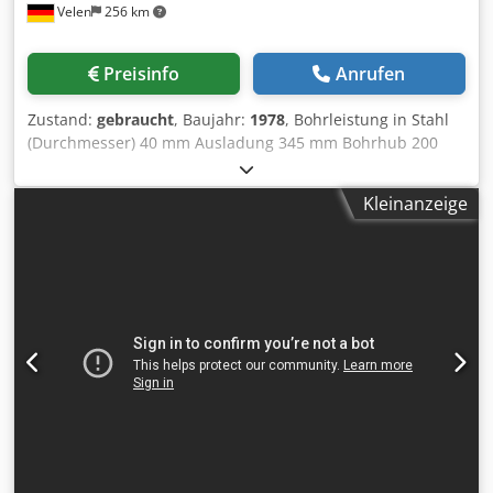
Velen
256 km
Preisinfo
Anrufen
Zustand:
gebraucht
, Baujahr:
1978
, Bohrleistung in Stahl
(Durchmesser) 40 mm Ausladung 345 mm Bohrhub 200
mm Tischaufspannfläche 720 x 560 mm Drehzahl 60 - 765
U/min Vorschub 0,15 - 0,2 - 0,3 - 0,36 mm/U
Kleinanzeige
Werkzeugaufnahme MK 4 Gesamtleistungsbedarf 3,0 kW
Maschinengewicht ca. 0,4 t Dcodpfx Ajv Ehftek Dsk
Bohrmaschine mit: Vorschub 2 Getriebstufen
Links-/Rechtslauf Fußschalter Kühlmittelpumpe
Maschinenleuchte neues Schnellspannfutter