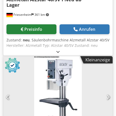
Lager
Friesenheim
361 km
Preisinfo
Anrufen
Zustand:
neu
, Säulenbohrmaschine Alzmetall Alzstar 40/SV
Hersteller: Alzmetall Typ: Alzstar 40/SV Zustand: neu
Technische Daten: Dcodoy S Artspfx Ak Djk
Säulendurchmesser: 115 mm Maschinentisch (nutzbare
Kleinanzeige
Auflage): 514 x 360 mm T-Nuten (Anzahl x Breite x
Abstand): 2 x 14 x 224 mm Abstand Spindel-Tisch
(min./max.): 117 / 701 mm 2 Vorschübe: 0,1 + 0,2 mm/U
Höhe (mm): ca. 1840 Bohrleistung St 60 (mm): 40
Spindelhub (mm): 120 Ausladung (mm): 293 Motor (kW):
1,45 / 1,9 Drehzahlbereich (r/min): 160 - 2250 Gewicht (kg):
285