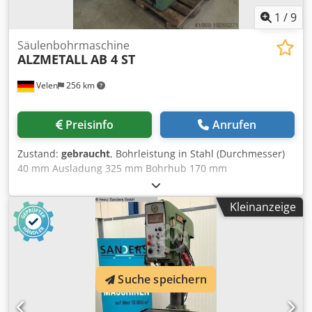
1
/
9
Säulenbohrmaschine
ALZMETALL
AB 4 ST
Velen
256 km
Preisinfo
Anrufen
Zustand:
gebraucht
, Bohrleistung in Stahl (Durchmesser)
40 mm Ausladung 325 mm Bohrhub 170 mm
Tischaufspannfläche 730 x 590 mm Drehzahl 130 - 1200
U/min Vorschub 0,09 - 0,16 - 0,28 mm/U
Kleinanzeige
Werkzeugaufnahme MK 4 Gesamtleistungsbedarf 1,8 kW
Maschinengewicht ca. 0,7 t Abmessungen L x B x H 1,2 x
0,8 x 2,15 m Bohrmaschine mit: Dcedpewn T A Ujfx Ak Dek
Vorschub 2 Getriebestufen Links-/Rechtslauf Fußschalter
Maschinenleuchte
Suche speichern