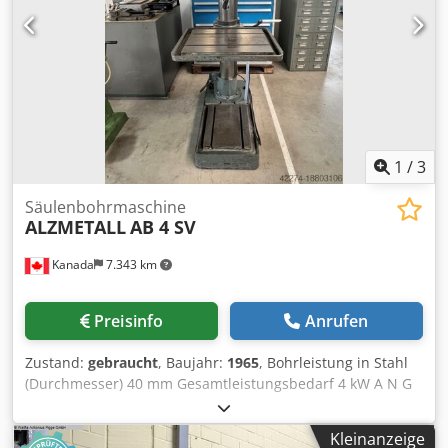
1
/
3
Säulenbohrmaschine
ALZMETALL
AB 4 SV
Kanada
7.343 km
Preisinfo
Anrufen
Zustand:
gebraucht
, Baujahr:
1965
, Bohrleistung in Stahl
(Durchmesser) 40 mm Gesamtleistungsbedarf 4 kW A N G
E B O T Wir können Ihnen unverbindlich ab Lager, Irrtum
und Zwischenverkauf vorbehalten, anbieten : A L Z M E T A
Kleinanzeige
L L Schwere Säulenbohrmaschine Type AB 4 / SV Baujahr