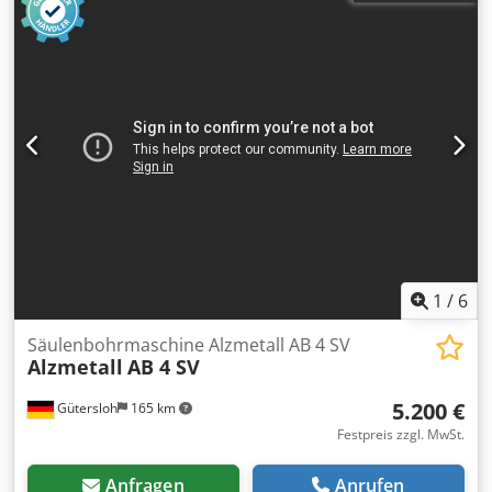
1
/
6
Säulenbohrmaschine Alzmetall AB 4 SV
Alzmetall
AB 4 SV
5.200 €
Gütersloh
165 km
Festpreis zzgl. MwSt.
Anfragen
Anrufen