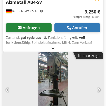
Alzmetall
AB4-SV
3.250 €
Remscheid
227 km
Festpreis zzgl. MwSt.
Anfragen
Anrufen
Zustand:
gut (gebraucht)
, Funktionsfähigkeit:
voll
funktionsfähig
, Spindelaufnahme:
MK 4
, Zum Verkauf
steht eine Säulenbohrmaschine der Marke Alzmetall in
gutem, gebrauchten Zustand, wie auf den Bildern zu
Kleinanzeige
sehen. Dsdpfezqnuusx Ak Deck Technische Daten: •
Hersteller: Alzmetall • Modell: AB4-SV • Drehzahl: ca. 60 -
765 U/min • Pinolenhub: ca. 180 mm • Vorschub-
Geschwindigkeiten: 0,15 / 0,2 / 0,3 / 0,36 mm/U •
Tischgröße: ca. 600 x 450 mm • Mit Kühlmittelpumpe •
Anschluss: 16A CEE Stecker • Zustand: Gebraucht,
funktionsfähig Die Maschine kann jederzeit besichtigt und
getestet werden! Versandkosten per Spedition: ca. 190€
International Buyers are Welcome! Sie erhalten eine
Rechnung mit ausgewiesener Mehrwertsteuer.