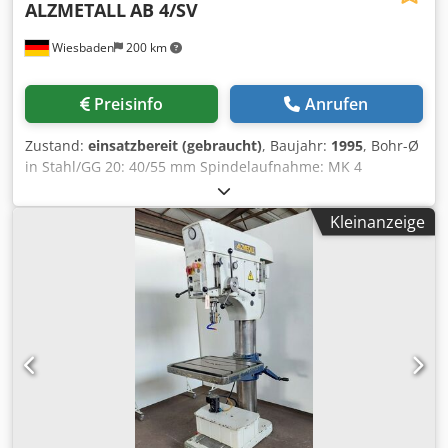
ALZMETALL
AB 4/SV
Wiesbaden
200 km
Preisinfo
Anrufen
Zustand:
einsatzbereit (gebraucht)
, Baujahr:
1995
, Bohr-Ø
in Stahl/GG 20: 40/55 mm Spindelaufnahme: MK 4
Ausladung: 345 mm Tischgröße: 450 x 600 mm gr. Abstand
zw. Tisch u. Bohrpinole: 785 mm Pinolenhub: 180 mm
Kleinanzeige
Dodpfezh H D Nox Ak Djck Spindeldrehzahlen in 4
Gruppen durch polumschaltb. Motor u. Schaltgetriebe
sowie stufenlos regelbar: 160 - 1540 Upm 4 automatische
Vorschübe: 0,09; 0,12; 0,18 u. 0,22 mm/U Antriebsmotor:
380 V, 2,6/3,2 kW Gewicht: 640 kg Platzbedarf: 700 x 1150 x
2000 mm