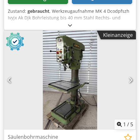
Zustand:
gebraucht
, Werkzeugaufnahme MK 4 Dcodpfszh
Ivyjx Ak Djk Bohrleistung bis 40 mm Stahl Rechts- und
Linkslauf Stufenlose Drehzahlverstellung mit Anzeige
Automatischer Vorschub
Kleinanzeige
1
/
5
Säulenbohrmaschine