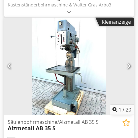
Kastenständerbohrmaschine & Walter Gras Arbo3
Wechselkopf -Bohrleistung / Stahl ca. 40mm -Bohrleistung
/ Guss ca. 45mm -Gewindeschneiden Max. M25 -
Kleinanzeige
Spindelaufnahme MK 4 -Spindelhub 180mm -
Drehzahlbereich (STUFENLOS) 65 - 1750 U/min -
Umschaltbarer Drehzahlbereich 130-480 / 480-1750 U/min
-Automatische Vorschübe 0,1-0,2-0,3mm/U -Bohrtiefe über
Tiefenskala einstellbar -Drehzahlanzeige -Rechts /
Linkslauf -Schwenkbarer Bohrkopf mit Werkzeug -
Höhenverstellbarer Arbeitstisch mittels Handkurbel -
Kühlmitteleinrichtung -Not / Aus -Arbeitsleuchte Csdpszn
Unvefx Aczorf Abmaße: LxBxH 1x0,8x2,1 Meter / Gewicht
ca. 1200KG Irrtümer / Eingabefehler vorbehalten
1
/
20
Säulenbohrmaschine/Alzmetall AB 35 S
Alzmetall
AB 35 S