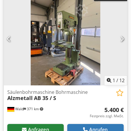
kW Gewicht 450 kg Abmessung L-B-H 800 x 650 x 1850 mm
Ausstattung: - robuste Säulenbohrmaschine (Keilriemen) -
automatischer Spindelvorschub - stufenlose
Geschwindigkeitsverstellung - Brtiefenfestanschlag -
runder MaMaschinentisch mit T-Nuten * höhenverstellbar
über Handkurbel Csdpfxozl E Tks Aczsrf * drehbar - NOT
Aus Taster vorne - Kühlmitteleinrichtung mit sep. Behälter
- Bedienungsanleitung
1
/
12
Säulenbohrmaschine Bohrmaschine
Alzmetall
AB 35 / S
5.400 €
Wald
371 km
Festpreis zzgl. MwSt.
Anfragen
Anrufen