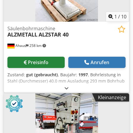
1
/
10
Säulenbohrmaschine
ALZMETALL
ALZSTAR 40
Ahaus
258 km
Preisinfo
Anrufen
Zustand:
gut (gebraucht)
, Baujahr:
1997
, Bohrleistung in
Stahl (Durchmesser) 40.0 mm Ausladung 293 mm Bohrhub
140 mm Morsekegel 3 MK Tisch: 415 x 350 mm Drehzahl
160 - 2.250 U/min Säulendurchmesser 115 mm
Kleinanzeige
Gesamtleistungsbedarf 1.45 / 1.90 kW Gewicht 285 kg
Abmessung L-B-H 500 x 800 x 1920 mm Ausstattung: -
robuste Säulenbohrmaschine - stufenlose
Geschwindigkeitsverstellung (Keilriemen) -
polumschaltbarer Motor - Bohrtiefenfestanschlag -
Maschinentisch mit 2x T-Nuten * höhenverstellbar über