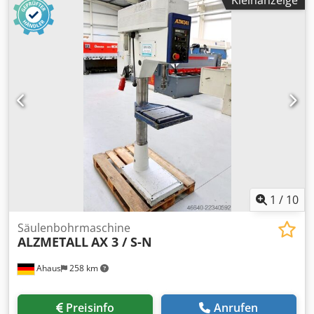
mm Gesamtleistungsbedarf 1.45 / 1.90 kW Gewicht 270 kg
Abmessung L-B-H 500 x 800 x 1920 mm Ausstattung: -
robuste Säulenbohrmaschine - stufenlose
Geschwindigkeitsverstellung (Keilriemen) -
polumschaltbarer Motor - Bohrtiefenfestanschlag -
Maschinentisch mit 2x T-Nuten * höhenverstellbar über
Handkurbel - Pilzdrucktaster (verrastend) für NOT-AUS -
Wendeschalter für Rechts- und Linkslauf - Fußschalter für
Rechts- und Linkslauf - Bedienungsanleitung (PDF)
1
/
10
Säulenbohrmaschine
ALZMETALL
AX 3 / S-N
Ahaus
258 km
Preisinfo
Anrufen