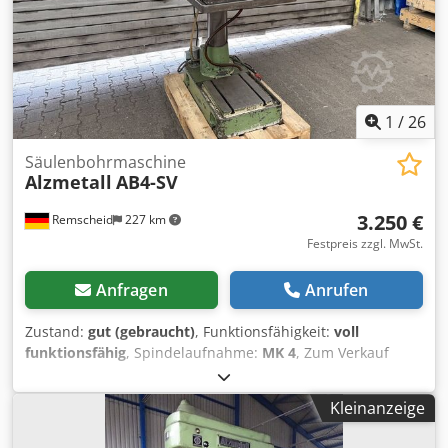
1
/
26
Säulenbohrmaschine
Alzmetall
AB4-SV
3.250 €
Remscheid
227 km
Festpreis zzgl. MwSt.
Anfragen
Anrufen
Zustand:
gut (gebraucht)
, Funktionsfähigkeit:
voll
funktionsfähig
, Spindelaufnahme:
MK 4
, Zum Verkauf
steht eine Säulenbohrmaschine der Marke Alzmetall in
gutem, gebrauchten Zustand, wie auf den Bildern zu
Kleinanzeige
sehen. Technische Daten: • Hersteller: Alzmetall • Modell:
AB4-SV • Drehzahl: ca. 60 - 765 U/min • Pinolenhub: ca. 180