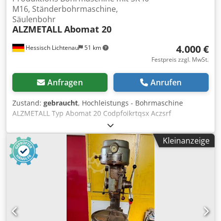
M16, Ständerbohrmaschine,
Säulenbohr
ALZMETALL
Abomat 20
4.000 €
Hessisch Lichtenau
51 km
Festpreis zzgl. MwSt.
Anfragen
Anrufen
Zustand:
gebraucht
, Hochleistungs - Bohrmaschine
ALZMETALL Typ Abomat 20 Codpfoikrtqsx Aczsrf
Prduktionsbohrmaschine Fabr. Nr. 452 Baujahr 1996
Bohrleistung in Stahl ST 60 25 mm Bohrleistung in Guß GG
Kleinanzeige
20 30 mm Spindelaufnahme SK 40 - M16 Ausladung 280
mm Bohrschlittenhub 500 mm Abstand Spindelnase zum
Tisch 185 - 685 mm Tischgröße 490 x 400 mm
Spindeldrehzahl 50 - 500 U/min. Stufenlos Bohrschlitten-
Vorschub 20 - 224 mm/min. Stufenlos Bohrschlitten-
Eilgang 4,5 m/min. Motorleistung Vorschub 0,18 kW
Motorleistung Eilgang 0,75 kW Motorleistung Bohrspindel
1,1 kW (Drehzahl 1000 U/min) Netzanschluß 400 Volt, 50 Hz