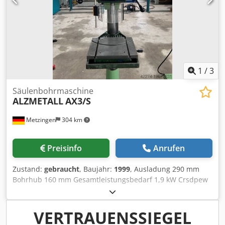
1
/
3
Säulenbohrmaschine
ALZMETALL
AX3/S
Metzingen
304 km
Preisinfo
Anrufen
Zustand:
gebraucht
, Baujahr:
1999
, Ausladung 290 mm
Bohrhub 160 mm Gesamtleistungsbedarf 1,9 kW Crsdpew
En D Uefx Aczsf Beschreibung folgt!
VERTRAUENSSIEGEL