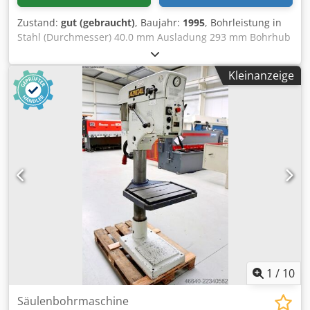
Zustand:
gut (gebraucht)
, Baujahr:
1995
, Bohrleistung in
Stahl (Durchmesser) 40.0 mm Ausladung 293 mm Bohrhub
140 mm Morsekegel 3 Kurzspindel MK Tisch: 420 x 350 mm
Drehzahl 160 - 2250 U/min Säulendurchmesser 115 mm
Kleinanzeige
Ausladung 293 mm Abstand Spindel / Tisch min 117 / max
701 mm T-Nuten 2 x 14 x 224 Gesamtleistungsbedarf 1.45 /
1.90 kW Gewicht 370 kg Raumbedarf ca. 1200 x 800 x 1840
mm aktueller Neupreis ~ 12.500 Euro Sonderpreis auf
Anfrage Ausstattung: - robuste Säulenbohrmaschine
(Keilriemen) - stufenlose Drehzahlverstellung -
polumschaltbarer Antriebsmotor Cedpozl E Uujfx Aczorf -
höhenverstellbarer Arbeitstisch * mit 2x T-Nuten - R/L Lauf
der Bohrspindel (Wendeschalter) - Hauptschalter mit
Motorschutzschalter - Pilzdrucktaster (verrastend) für
NOT-AUS - Bedienungsanleitung (PDF)
1
/
10
Säulenbohrmaschine