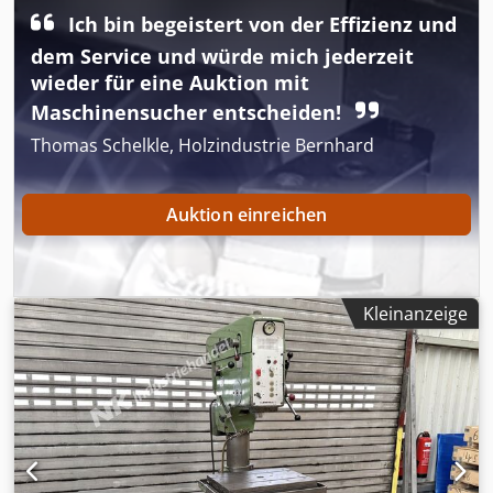
Hz. Spindeldrehzahl über 2 Getriebestufen, 2
Ich bin begeistert von der Effizienz und
Motordrehzahlen und stufenlos über Variatorgetriebe
dem Service und würde mich jederzeit
Tischhöhenverstellung über Handkurbel leichte
Beschädigung am Deckel (s. Fotos) Platzbedarf L x B x H
wieder für eine Auktion mit
1200 x 650 x 1900 mm Gewicht 400 kg
Maschinensucher entscheiden!
Thomas Schelkle, Holzindustrie Bernhard
Auktion einreichen
Kleinanzeige