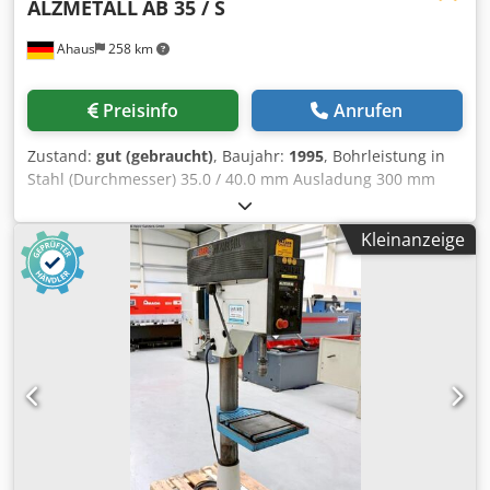
ALZMETALL
AB 35 / S
Ahaus
258 km
Preisinfo
Anrufen
Zustand:
gut (gebraucht)
, Baujahr:
1995
, Bohrleistung in
Stahl (Durchmesser) 35.0 / 40.0 mm Ausladung 300 mm
Bohrhub 180 mm Drehzahl 65.0 - 1.750 U/min Tischgröße
615 x 420 mm Säulendurchmesser 155 mm Vorschub 0.1 /
Kleinanzeige
0.2 / 0.3 mm/U Spindelaufnahme MK 4 MK Motorleistung
0.9 / 1.5 kW Gewicht 450 kg Abmessung L-B-H 800 x 650 x
1850 mm Ausstattung: - robuste Säulenbohrmaschine -
stufenlose Geschwindigkeitsverstellung (Keilriemen) -
automatischer Spindelvorschub * mit elektromagnetischer
Einrückung - polumschaltbarer Motor - R/L Lauf der
Bohrspindel Csdpfx Ajzl E Uhjczsrf -
Bohrtiefenfestanschlag - Maschinentisch mit 2x T-Nuten *
höhenverstellbar über Handkurbel - NOT Aus Taster vorne
- Bedienungsanleitung (PDF)