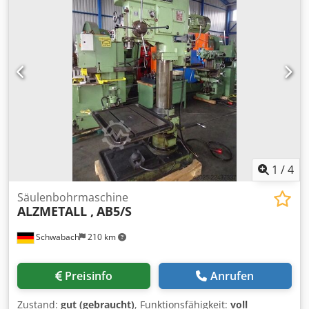
mm • Vorschub-Geschwindigkeiten: 0,15 / 0,2 / 0,3 / 0,36
mm/U • Tischgröße: ca. 600 x 450 mm • Mit
Kühlmittelpumpe • Anschluss: 16A CEE Stecker • Zustand:
Gebraucht, funktionsfähig Credpfx Acezqnuuozof Die
Maschine kann jederzeit besichtigt und getestet werden!
Versandkosten per Spedition: ca. 190€ International Buyers
are Welcome! Sie erhalten eine Rechnung mit
ausgewiesener Mehrwertsteuer. Besichtigung / Abholung
ist nach Absprache in 42855 Remscheid möglich. Verkauf
ab Standort 42855 Remscheid, frei verladen. Irrtum in
technischen Daten und Zwischenverkauf vorbehalten.
1
/
4
Säulenbohrmaschine
ALZMETALL ,
AB5/S
Schwabach
210 km
Preisinfo
Anrufen
Zustand:
gut (gebraucht)
, Funktionsfähigkeit:
voll