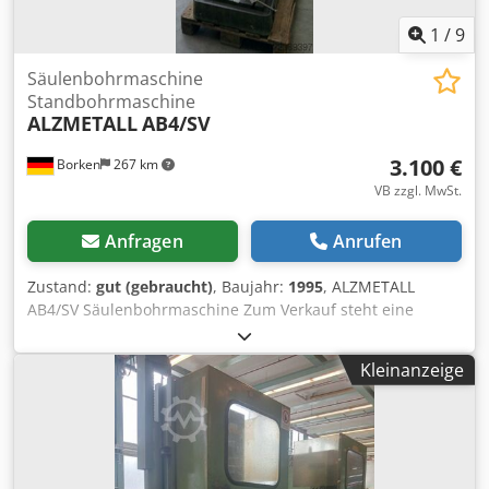
1
/
9
Säulenbohrmaschine
Standbohrmaschine
ALZMETALL
AB4/SV
3.100 €
Borken
267 km
VB zzgl. MwSt.
Anfragen
Anrufen
Zustand:
gut (gebraucht)
, Baujahr:
1995
, ALZMETALL
AB4/SV Säulenbohrmaschine Zum Verkauf steht eine
gebrauchte ALZMETALL Säulenbohrmaschine vom Typ
AB4/SV aus dem Baujahr 1995. Crodpoznkyzjfx Aczef Die
Kleinanzeige
Maschine ist für professionelle Bohrarbeiten in Werkstatt,
Produktion, Metallverarbeitung, Instandhaltung und
Maschinenbau geeignet. Dank ihrer robusten Bauweise
eignet sie sich auch für den regelmäßigen industriellen
Einsatz. Produktdaten Hersteller: ALZMETALL Modell: