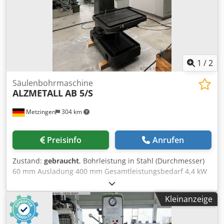
1
/
2
Säulenbohrmaschine
ALZMETALL
AB 5/S
Metzingen
304 km
Preisinfo
Anrufen
Zustand:
gebraucht
, Bohrleistung in Stahl (Durchmesser)
60 mm Ausladung 400 mm Gesamtleistungsbedarf 4,4 kW
Maschinengewicht ca. 1,7 t A N G E B O T Wir können
Ihnen unverbindlich ab Lager, Irrtum und Zwischenverkauf
Kleinanzeige
vorbehalten, anbieten : ALZMETALL Stabile
Säulenbohrmaschine Type AB 5/S Baujahr ca. (1983)
Seriennummer 183 _____ Bohrleistung in Stahl 60 50 mm