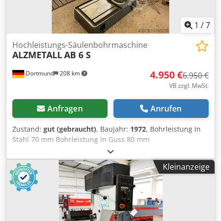
1
/
7
Hochleistungs-Säulenbohrmaschine
ALZMETALL
AB 6 S
4.950 €
Dortmund
208 km
6.950 €
VB zzgl. MwSt.
Anfragen
Anrufen
Zustand:
gut (gebraucht)
, Baujahr:
1972
, Bohrleistung in
Stahl 70 mm Bohrleistung in Guss 80 mm
Spindelaufnahme MK 5 Spindelausladung 400 mm
Spindelhub 240 mm Säulendurchmesser 250 mm
Kleinanzeige
Drehzahlbereich, stufenlos 45 – 1325 U/min 5 Vorschübe
0,1, 0,14, 0,2, 0,28, 0,4 mm/U Tischgröße 880 x 660 mm
Motorleistung 3 kW Abmaße L x B x H 880 x 1200 x 2500
mm Maschinengewicht 1400 kg Zubehör / Besondere
Merkmale: • Stufenlose Drehzahlverstellung über PIV-