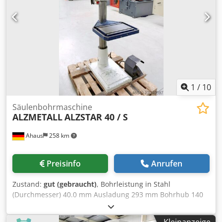
Getriebe und Vorgelege • Großer Aufspanntisch 880 x 660
mm • Vorschub über Kreuzhebel • Große
Bohrtiefeneinstellung mit Festanschlag 240 mm •
Schwenkbarer Tisch Cedpfxjt Uzk Re Aczerf • Not-Aus-
Schalter • Kühlmittelanlage Siegfried Volz
Werkzeugmaschinen Rüschebrinkstr. 151-153 DE - 44143
Dortmund - Wambel
1
/
10
Säulenbohrmaschine
ALZMETALL
ALZSTAR 40 / S
Ahaus
258 km
Preisinfo
Anrufen
Zustand:
gut (gebraucht)
, Bohrleistung in Stahl
(Durchmesser) 40.0 mm Ausladung 293 mm Bohrhub 140
mm Morsekegel 3 MK Tisch: 510 x 360 mm Cjdpezl E Uzefx
Aczorf Drehzahl 160 - 2.250 U/min Säulendurchmesser 115
Kleinanzeige