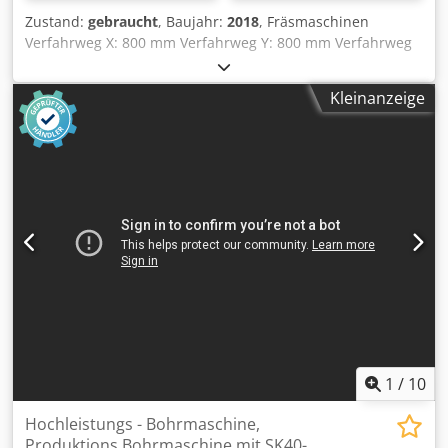
Zustand:
gebraucht
, Baujahr:
2018
, Fräsmaschinen
Verfahrweg X: 800 mm Verfahrweg Y: 800 mm Verfahrweg
Z: 600 mm HSC-Maschine Csdpfx Acjzrt S Iszerf Anzahl der
Achsen: 5 Fräsmaschine / Bearbeitungszentrum
Kleinanzeige
Steuerung: Siemens Spindelaufnahme: HSK-T63
Spindeldrehzahl: 12000 U/min Drehzahlbereich bis: 12000
U/min max. Werkstückgewicht: 1000 kg Werkzeugwechsler:
126 - fach Antriebsleistung : 46 kW Drehmoment : 200 Nm
Eilgang: 75 m/min Vorschubgeschwindigkeit: 75000
mm/min Spindelkühlung Späneförderer Steuerung
Siemens 70bar Innenkühlung. Außenkühlung. Luftkühlung
innen Außen Medien Zuführung Hydraulik und Luft für
Automation, Automatische Tür HSK 63 A und T Aufnahme T
= Drehfunktion Spindelorientierung ( Vollwertige
Drehfräsmaschine ) Absauganlage 1000l Tank für
Kühlmittel mit Papierbandfilter und Polizeifilter vor der
Spindel Torque Motoren In A und C Achse Simultanes
Fräsen
1
/
10
Hochleistungs - Bohrmaschine,
Produktions Bohrmaschine mit SK40-