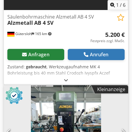
1
/
6
Säulenbohrmaschine Alzmetall AB 4 SV
Alzmetall
AB 4 SV
5.200 €
Gütersloh
165 km
Festpreis zzgl. MwSt.
Anfragen
Anrufen
Zustand:
gebraucht
, Werkzeugaufnahme MK 4
Bohrleistung bis 40 mm Stahl Crodozh Ivyspfx Aczef
Rechts- und Linkslauf Stufenlose Drehzahlverstellung mit
Anzeige Automatischer Vorschub
Kleinanzeige