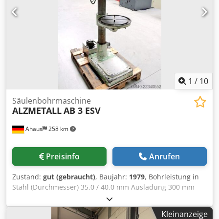
Handkurbel Cjdpfxszl E T Ro Aczjrf - Pilzdrucktaster
(verrastend) für NOT-AUS - Wendeschalter für Rechts- und
Linkslauf - Bedienungsanleitung (PDF)
1
/
10
Säulenbohrmaschine
ALZMETALL
AB 3 ESV
Ahaus
258 km
Preisinfo
Anrufen
Zustand:
gut (gebraucht)
, Baujahr:
1979
, Bohrleistung in
Stahl (Durchmesser) 35.0 / 40.0 mm Ausladung 300 mm
Bohrhub 180 mm Drehzahl 110 - 1450 U/min Tischgröße Ø
455 mm Säulendurchmesser 155 mm Vorschub 0.1 / 0.2 /
Kleinanzeige
0.3 m/min Spindelaufnahme MK 4 MK Motorleistung 1.5