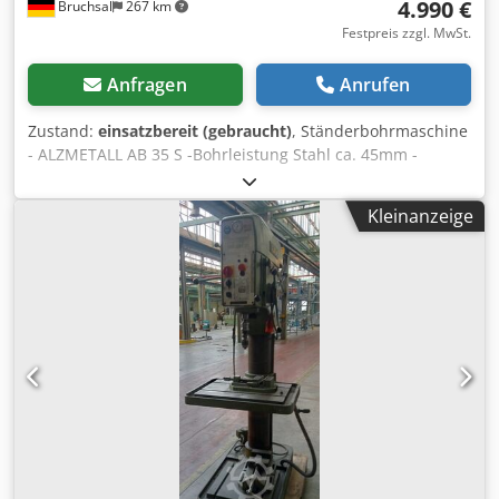
4.990 €
Bruchsal
267 km
Festpreis zzgl. MwSt.
Anfragen
Anrufen
Zustand:
einsatzbereit (gebraucht)
, Ständerbohrmaschine
- ALZMETALL AB 35 S -Bohrleistung Stahl ca. 45mm -
Bohrleistung Guss ca. 48mm -Spindelaufnahme MK 4 -
Ausladung ca. 350mm -Bohrhub ca. 180mm -
Kleinanzeige
Spindeldrehzahlen / 2-Stufen / 65 - 1450 U/min
(STUFENLOS) -Automatische Vorschübe 0,1-0,2-0,3-
0,4mm/U -Bohrtiefenanschlag -Tischaufspannfläche ca.
600x460mm -Tischverstellung ca. 600mm -Tisch
höhenverstellbar über Kurbel Crjdpfx Acjznlf Ejzef -
Säulendurchmesser ca. 200mm -Motorleistung ca. 3,5 KW -
Kühlmitteleinrichtung -Arbeitsleuchte -Drehzahlanzeige
Abmaße: LxBxH 1,1x0,7x2,1 Meter / Gewicht ca. 1200Kg
Irrtümer / Eingabefehler vorbehalten