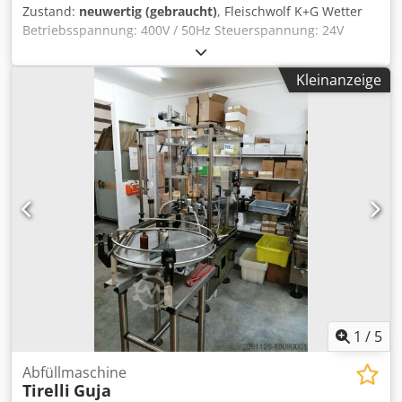
Zustand:
neuwertig (gebraucht)
, Fleischwolf K+G Wetter
Betriebsspannung: 400V / 50Hz Steuerspannung: 24V
Leistung: 38kW Chodjx Aydlepfx Agusa
Kleinanzeige
1
/
5
Abfüllmaschine
Tirelli
Guja