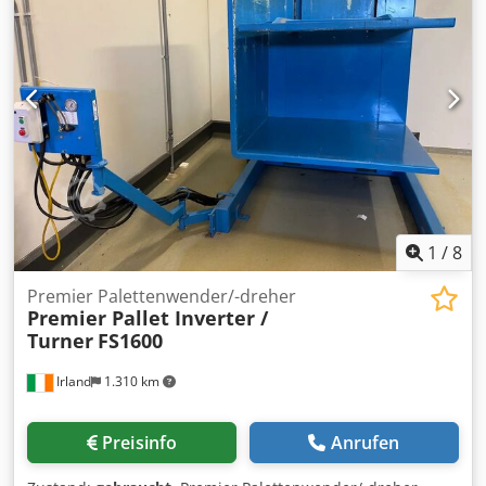
1
/
8
Premier Palettenwender/-dreher
Premier Pallet Inverter /
Turner
FS1600
Irland
1.310 km
Preisinfo
Anrufen