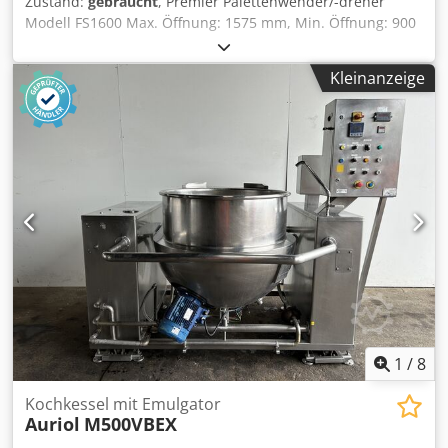
Zustand:
gebraucht
, Premier Palettenwender/-dreher
Modell FS1600 Max. Öffnung: 1575 mm, Min. Öffnung: 900
mm Max. Tragkraft: 7.000 kg Abmessungen der Ladetische:
1300 mm x 1250 mm Zykluszeit: 45 Sekunden Wendet
Kleinanzeige
Kartons, Säcke, Fässer, Eimer, Dosen, Glasfläschchen,
Stahlblech und Kunststoff, Toilettenpapier, Gasflaschen,
Supersäcke und Gaylords Bewältigt dank des hohen
Klemmdrucks nahezu jede palettierte Ladung, auch
rutschige oder instabile Güter Cedpfxjwkhnqj Aguoha
Bergt beschädigte Materialien von der Unterseite einer
Ladung Ersetzt Holzpaletten durch Kunststoff-, Aluminium-
oder andere hygienischere Paletten Transfer von
Materialien von einer beschädigten Palette Ändert die
Ausrichtung für Druck und andere allgemeine Zwecke
1
/
8
Kochkessel mit Emulgator
Auriol
M500VBEX