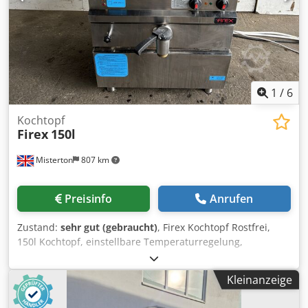
1
/
6
Kochtopf
Firex
150l
Misterton
807 km
Preisinfo
Anrufen
Zustand:
sehr gut (gebraucht)
, Firex Kochtopf Rostfrei,
150l Kochtopf, einstellbare Temperaturregelung,
automatische Nachfüllung, seitlicher Bodenauslauf, 3Ph
Codpen Trigofx Agujha
Kleinanzeige