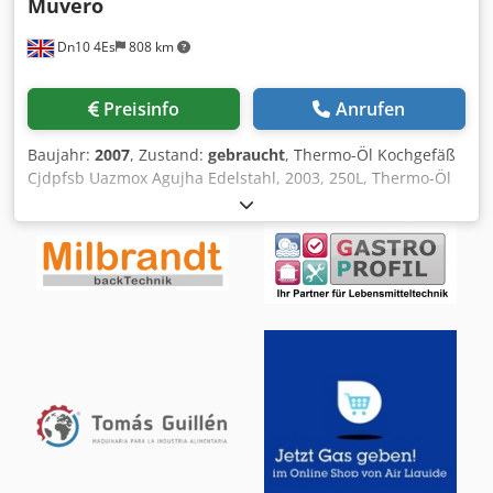
Muvero
Dn10 4Es
808 km
Preisinfo
Anrufen
Baujahr:
2007
, Zustand:
gebraucht
, Thermo-Öl Kochgefäß
Cjdpfsb Uazmox Agujha Edelstahl, 2003, 250L, Thermo-Öl
Kochgefäß, bis zu 250' C Temperatur einstellbar.