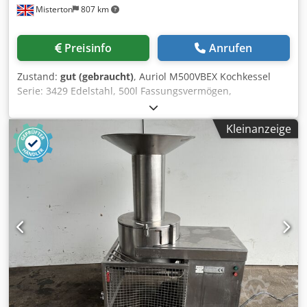
Misterton
807 km
Preisinfo
Anrufen
Zustand:
gut (gebraucht)
, Auriol M500VBEX Kochkessel
Serie: 3429 Edelstahl, 500l Fassungsvermögen,
Dampfmantel, Emulgator mit unten montiertem Motor,
Emulgatordurchmesser 120mm, variable Geschwindigkeit,
Kleinanzeige
automatische Kippfunktion zum Entladen, auf Wägezellen,
3Ph Csdpfxenbd S Ts Aguoha