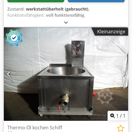
Zustand:
werkstattüberholt (gebraucht)
,
Funktionsfähigkeit:
voll funktionsfähig
,
Eingangsspannung:
400 V
, Jahr der letzten Überholung:
2026
, DGUV geprüft bis:
07/2027
, Leergewicht:
320 kg
,
Kleinanzeige
Eingangsfrequenz:
50 Hz
, Art des Eingangsstroms:
Drehstrom
, Rundwirker ueberholt TOP Seewer Rondo
Rondex S Der Vor und Rundwirker fuer versch. Teigarten
Mischbrot oder Weizen/Roggen alle Filze neu Passend fuer
Seewer Rondo SKO Modelle Für beste Rundwirk Produkte!
Qualitaet mit 35 Jahren Erfahrung! Gebrauchtmaschine
überholt mit Gewaehrleistung + Ersatzteil Service Option:
Chsdpfxjcpr H Ae Aguja Maschinen halte Bügel
Wartungsvertrag Einweisung & Inbetriebnahme Besuchen
Sie unser großes Lager mit vielen Bäckereimaschinen!
1
/
1
Thermo-Öl kochen Schiff