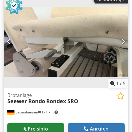
6,7cm. Abmessungen insgesamt - 246x90x150cm Busch
Pumpe RA 00.63, 0.5mbar. NDEX.21.
1
/
5
Brotanlage
Seewer Rondo
Rondex SRO
Babenhausen
171 km
Preisinfo
Anrufen