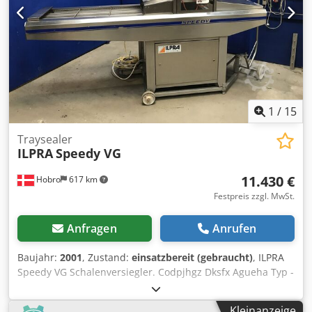
1
/
15
Traysealer
ILPRA
Speedy VG
11.430 €
Hobro
617 km
Festpreis zzgl. MwSt.
Anfragen
Anrufen
Baujahr:
2001
, Zustand:
einsatzbereit (gebraucht)
, ILPRA
Speedy VG Schalenversiegler. Codpjhgz Dksfx Agueha Typ -
Speedy VG. Jahr - 2001. 3x380V, 16A. Werkzeuggröße in der
Maschine - 20cm x 7,6cm. Extra Werkzeuggröße - 10,3cm x
Kleinanzeige