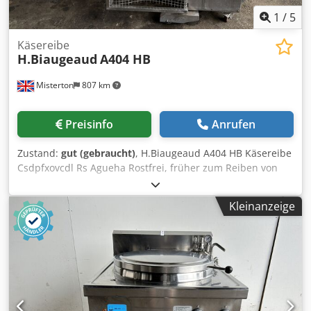
1
/
5
Käsereibe
H.Biaugeaud
A404 HB
Misterton
807 km
Preisinfo
Anrufen
Zustand:
gut (gebraucht)
, H.Biaugeaud A404 HB Käsereibe
Csdpfxovcdl Rs Agueha Rostfrei, früher zum Reiben von
Käse verwendet, zwei Reibeaufsätze, mobil, 3Ph
Kleinanzeige