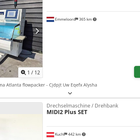
Emmeloord
365 km
1
/
12
lma Atlanta flowpacker - Cjdpjt Uw Eqefx Alysha
Drechselmaschine / Drehbank
MIDI2 Plus SET
Kuchl
442 km