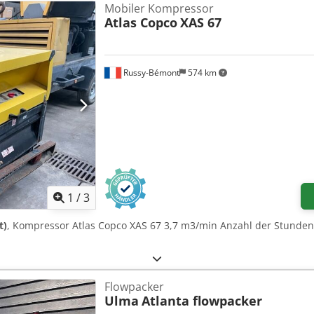
Mobiler Kompressor
Atlas Copco
XAS 67
Russy-Bémont
574 km
1
/
3
t)
, Kompressor Atlas Copco XAS 67 3,7 m3/min Anzahl der Stunden:
Flowpacker
Ulma
Atlanta flowpacker