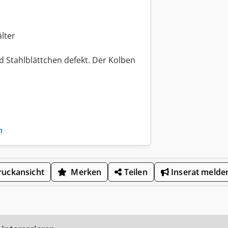
lter
d Stahlblättchen defekt. Der Kolben
n
uckansicht
Merken
Teilen
Inserat melde