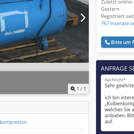
Zuletzt online:
Gestern
Registriert sei
767 Inserate o
Bitte um 
ANFRAGE S
Nachricht*
1
/
1
nkompressor