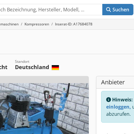
Suchen
gmaschinen
Kompressoren
Inserat-ID: A17684078
Standort
cht
Deutschland
Anbieter
Hinweis:
einloggen,
u
abzurufen.