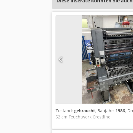
Diese Inserate könnten Sie auch
Zustand:
gebraucht
, Baujahr:
1986
, D
52 cm Feuchtwerk Crestline