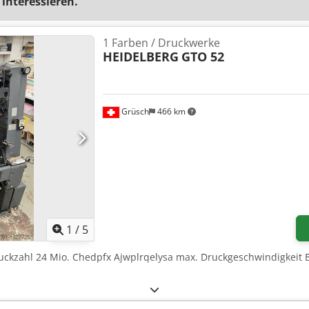
 interessieren.
1 Farben / Druckwerke
HEIDELBERG
GTO 52
Grüsch
466 km
1
/
5
ruckzahl 24 Mio. Chedpfx Ajwplrqelysa max. Druckgeschwindigkeit 