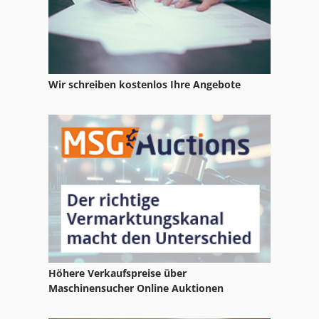
Gechter
Gieseking Sg1So
Gillardon
Wir schreiben kostenlos Ihre Angebote
Girards
Gromatic
Megobal
Mondial
Mondiale
Mondiale Celtic 14
Mondiale Drehmaschine
Höhere Verkaufspreise über
Maschinensucher Online Auktionen
Mondiale Gallic