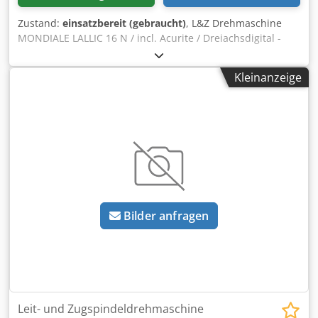
Zustand:
einsatzbereit (gebraucht)
, L&Z Drehmaschine
MONDIALE LALLIC 16 N / incl. Acurite / Dreiachsdigital -
Spitzenhöhe 165mm -Drehdurchmesser über Bett 325mm
-Spitzenweite 1000mm -Spindelbohrung ca. 42mm -3-
Kleinanzeige
Achsdigitalanzeige ACU-RITE -Drehzahlbereich 45-2000
U/min -Automatische Längs / Planvorschübe Codpfxsy N
Ecio Aqtsha -Reitstock MK 4 -Gewindeschneiden Metrisch /
Zoll etc. -Schnellwechselhalter -Dreibackenfutter -
Elektrischer Futterschutz -Spänerückwand Abmaße: LxBxH
2,1x1,2x1,6 Meter / Gewicht 1700Kg Irrtümer /
Eingabefehler vorbehalten
Bilder anfragen
Leit- und Zugspindeldrehmaschine