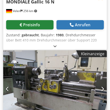
MONDIALE
Gallic 16 N
Velen
256 km
Preisinfo
Anrufen
Zustand:
gebraucht
, Baujahr:
1980
, Drehdurchmesser
über Bett 410 mm Drehdurchmesser über Support 220
mm Drehlänge 1000 mm Spitzenhöhe 205 mm
Spindelbohrung 46 mm Spindeldrehzahlen 40 - 2000
Kleinanzeige
U/min Gesamtleistungsbedarf 22,0 kW Maschinengewicht
ca. 1,8 t Raumbedarf ca. 2,42 x 1,3 x 1,55 mm Cedpfx Aqoyt
R Iwotjha Drehmaschinen mit: - Kopiereinrichtung -
Forkardt 3-Backenfutter F250 - Multifix-Stahlhalter -
Kühlmittelanlage - Maschinenleuchte - Futterschutz -
Spänewanne - Späneschutzwand - Fußbremse