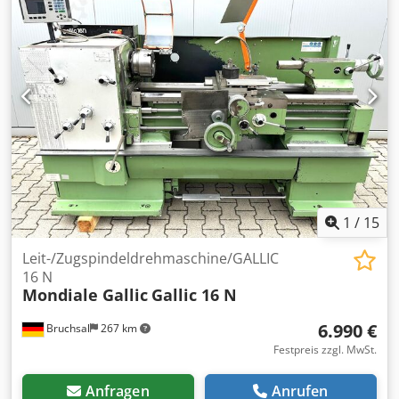
1
/
15
Leit-/Zugspindeldrehmaschine/GALLIC
16 N
Mondiale Gallic
Gallic 16 N
6.990 €
Bruchsal
267 km
Festpreis zzgl. MwSt.
Anfragen
Anrufen