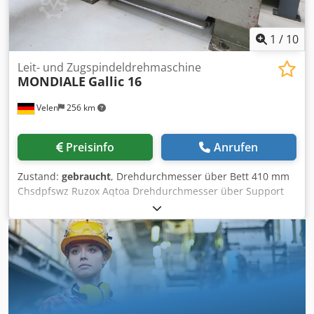
1
/
10
Leit- und Zugspindeldrehmaschine
MONDIALE
Gallic 16
Velen
256 km
Preisinfo
Anrufen
Zustand:
gebraucht
, Drehdurchmesser über Bett 410 mm
Chsdpfswz Ruzox Aqtoa Drehdurchmesser über Support
260 mm Drehlänge 1000 mm Drehzahl 40 - 2000 U/min
Spitzenhöhe 205 mm Spindelbohrung 50 mm
Gesamtleistungsbedarf 4,5 KW Maschinengewicht ca. 1,6 t
Raumbedarf ca. 2,4 x 1,3 x 1,5 m Leit- und
Zugspindeldrehmaschin - mit Kopiereinrichtung - 3-
Backenfutter 200mm - 2 Stk. Mutifix-Schnellwechsel-
Stahlhalter - Mitlaufende Körnerspitze - Maschinenleuchte
- Spänewanne