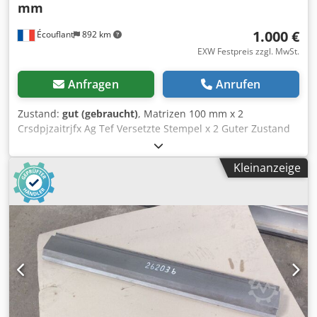
mm
1.000 €
Écouflant
892 km
EXW Festpreis zzgl. MwSt.
Anfragen
Anrufen
Zustand:
gut (gebraucht)
, Matrizen 100 mm x 2
Crsdpjzaitrjfx Ag Tef Versetzte Stempel x 2 Guter Zustand
Kleinanzeige