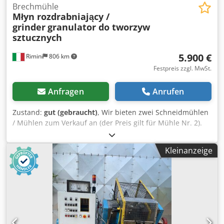
Brechmühle
Młyn rozdrabniający /
grinder
granulator do tworzyw
sztucznych
5.900 €
Rimini
806 km
Festpreis zzgl. MwSt.
Anfragen
Anrufen
Zustand:
gut (gebraucht)
, Wir bieten zwei Schneidmühlen
/ Mühlen zum Verkauf an (der Preis gilt für Mühle Nr. 2).
Die Maschinen wurden zum Zerkleinern von Kunststoff
eingesetzt, können aber auch für andere Kunststoffe
Kleinanzeige
verwendet werden. Beide sind für Flüssigkeitskühlung
ausgelegt. Technische Daten (Mühle Nr. 1, quadratischer
Sockel): - Abmessungen: 150 x 115 cm / Höhe: 210 cm -
Rotordurchmesser: 36 cm - Rotor-/Messerschneidebreite:
55 cm - Anzahl der Messer: 3 (Feststehende Messer sind
schräg angeordnet, wodurch der Widerstand beim
Schneiden und Zerkleinern deutlich reduziert und die