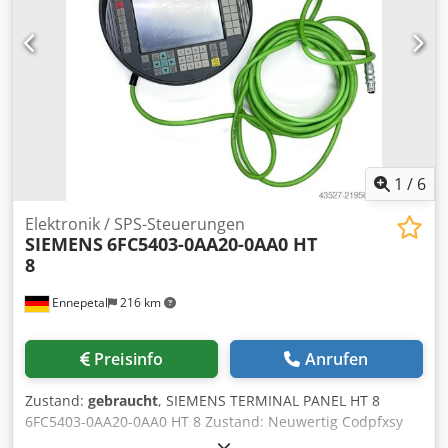
1
/
6
Elektronik / SPS-Steuerungen
SIEMENS
6FC5403-0AA20-0AA0 HT
8
Ennepetal
216 km
Preisinfo
Anrufen
Zustand:
gebraucht
, SIEMENS TERMINAL PANEL HT 8
6FC5403-0AA20-0AA0 HT 8 Zustand: Neuwertig Codpfxsy
Tbx Uj Ag Torf