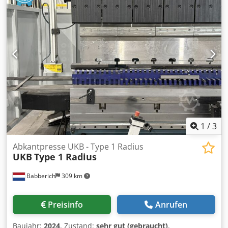
1
/
3
Abkantpresse UKB - Type 1 Radius
UKB
Type 1 Radius
Babberich
309 km
Preisinfo
Anrufen
Baujahr:
2024
, Zustand:
sehr gut (gebraucht)
,