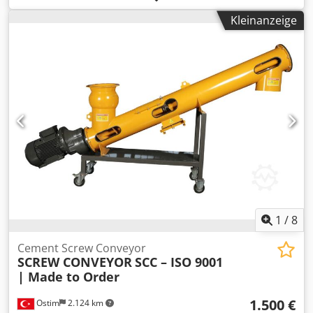
Kleinanzeige
1
/
8
Cement Screw Conveyor
SCREW CONVEYOR
SCC – ISO 9001
| Made to Order
1.500 €
Ostim
2.124 km