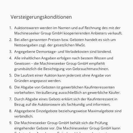
Planscheibe:
1.250 mm
, Steuerungsmodell:
Fanuc 0i-TD
,
TECHNISCHE DETAILS Planscheibendurchmesser: 1.250
Versteigerungskonditionen
mm Max. Drehmoment an Planscheibe: 12.500 Nm
Drehhöhe: 1.250 mm Max. Drehdurchmesser: 1.600 mm
Auktionswaren werden im Namen und auf Rechnung des mit der
Max. Werkstückgewicht: 5.000 kg Drehzahl Tisch: 2 - 300
Machineseeker Group GmbH kooperierenden Anbieters verkauft.
U/min Verfahrweg X-Achse: 1.475 mm Verfahrweg Z-Achse:
Bei allen genannten Preisen bzw. Geboten handelt es sich um
900 mm Eilgang: 10 m/min Spindelkonus: ISO BT50 Anzahl
Nettoangaben zzgl. der gesetzlichen MwSt.
der Werkzeugplätze: 12 pos. MASCHINEN-DETAILS
Angegebene Demontage- und Verladekosten sind bindend.
Steuerung: Fanuc 0i-TD Gesamtleistung: 75 kW
Alle inhaltlichen Angaben erfolgen nach bestem Wissen und
Abmessungen & Gewicht Raumbedarf: ca. 4,7 x 5,8 x 5,5 m
Gewissen – die Machineseeker Group GmbH empfiehlt
Maschinengewicht: ca. 32 t Crsdpfx Agezb Uy Te Tjf
grundsätzlich die Besichtigung von Gebrauchtmaschinen.
AUSSTATTUNG Werkzeugwechselmagazin für 12
Die Laufzeit einer Auktion kann jederzeit ohne Angabe von
Drehwerkzeuge mit BT 50 Aufnahme Hinweis: Die 5.000 €
Gründen angepasst werden.
für Demontage und Verladung gelten für die Vorbereitung
Die Abgabe von Geboten ist gewerblichen Kaufinteressenten
von EU-Transport. Die Vorbereitung für Seetransport ist
vorbehalten. Veräußerung ausschließlich an gewerbliche Käufer.
möglich, Kosten auf Anfrage.
Durch Abgabe eines Gebots erklärt sich der Kaufinteressent in
Bezug auf die Auktionsware als fachkundig und informiert.
Abgegebene Einzelgebote beziehungsweise Maximalgebote sind
verbindlich.
Die Machineseeker Group GmbH behält sich die Prüfung
eingehender Gebote vor. Die Machineseeker Group GmbH kann