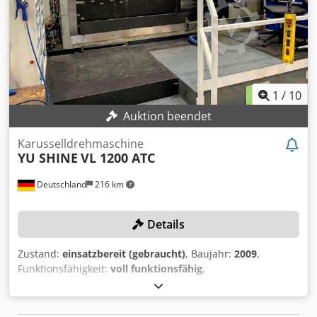
1
/
10
Auktion beendet
Karusselldrehmaschine
YU SHINE
VL 1200 ATC
Deutschland
216 km
Details
Zustand:
einsatzbereit (gebraucht)
, Baujahr:
2009
,
Funktionsfähigkeit:
voll funktionsfähig
,
Maschinen-/Fahrzeugnummer:
YS-2674
, Drehhöhe:
1.250
mm
, Werkstückgewicht (max.):
5.000 kg
,
Drehdurchmesser:
1.600 mm
, Durchmesser der