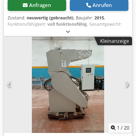
Anfragen
Anrufen
Zustand:
neuwertig (gebraucht)
, Baujahr:
2015
,
Funktionsfähigkeit:
voll funktionsfähig
, Gesamtgewicht:
450 kg
, Die Funktion der Maschine: während der
Produktion entstehende Glasabfälle kann man Safe und
Kleinanzeige
Unfallgefahr frei Schneiden, und sammeln in den unten
stehende - mit Gabelstapler bewegliche -
Entleerungsbehälter. Grösse des Arbeitsbereichs Länge:
3500 mm Höhe: 1800 mm Breite: 3000 mm Elektrischer
Bedarf: 2,7 kw Versorgungsspannung: 3x400 V Phasenzahl:
3 Die Hauptkomponenten der Maschine -
Brechereinrichtung - Lade-Kipptisch - Passiver
Unfallschutzzaun - Schaltschrank mit Haupttrennschalter -
Luftaufbereitung Cjdpfxod Nfb Uo Ag Torf - Tastatureinheit
Wenn Sie weitere Informationen benötigen, wir sind hier
um zu helfen! Bitte kontaktieren Sie uns über das
Kontaktformular oder rufen Sie uns an!
1
/
20