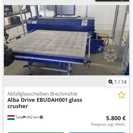
1
/
14
Abfallglasscheiben Brechmühle
Alba Drive EBUDAH001
glass
crusher
5.800 €
Tata
692 km
Festpreis zzgl. MwSt.