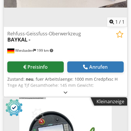
1
/
1
Rehfuss-Geissfuss-Oberwerkzeug
BAYKAL
-
Wiesbaden
199 km
Preisinfo
Anrufen
Zustand:
neu
, fuer Arbeitslaenge: 1000 mm Credpfxsc H
Tnge Ag Tjf Gesamthoehe: 145 mm Gewicht:
Kleinanzeige