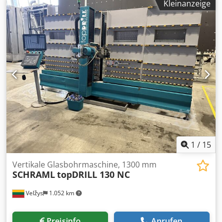
Kleinanzeige
Einschichtbetrieb eingesetzt. Baujahr 2021.
Rechnungskauf 2022. Dwjdpfx Aozd Ra Teqcja
1
/
15
Vertikale Glasbohrmaschine, 1300 mm
SCHRAML
topDRILL 130 NC
Velžys
1.052 km
Preisinfo
Anrufen