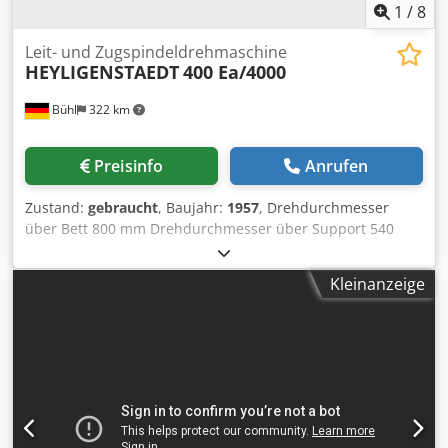
1
/
8
Leit- und Zugspindeldrehmaschine
HEYLIGENSTAEDT
400 Ea/4000
Bühl
322 km
Preisinfo
Anrufen
Zustand:
gebraucht
, Baujahr:
1957
, Drehdurchmesser
über Bett 800 mm Drehdurchmesser über Support 540
mm Drehlänge 4000 mm Spitzenhöhe 400 mm
Spitzenweite 4000 mm Spindeldrehzahlen 9 - 1140 U/min
Kleinanzeige
Spindeldurchlass 96 mm Maschinengewicht ca. 8,5 t
Abmessungen der Maschine L x B x H 7,0 x 1,70 x 1,70 m -
mit Brücke - Zubehör: 3-Backenfutter FORKARDT 400 mmø,
4-Backenfutter 500 mmø, Planscheibe 800 mmø, Digitale
auf X-u. Z-Achse ACU-RITE, MULTIFIX-Kopf mit div.
Einsätzen, 2 feste Lünetten, 1 mitl. Lünette, mitl. Spitze,
Kühlmitteleinrichtung Dsdexwp Ehspfx Aqcswa