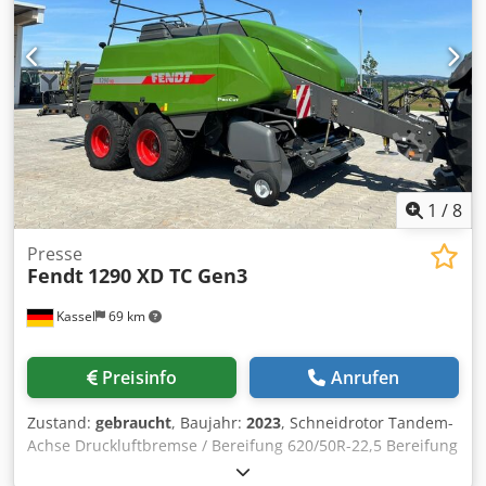
1
/
8
Presse
Fendt
1290 XD TC Gen3
Kassel
69 km
Preisinfo
Anrufen
Zustand:
gebraucht
, Baujahr:
2023
, Schneidrotor Tandem-
Achse Druckluftbremse / Bereifung 620/50R-22,5 Bereifung
600/50-22,5 / Ballenrutsche Varioterminal 9 Zoll