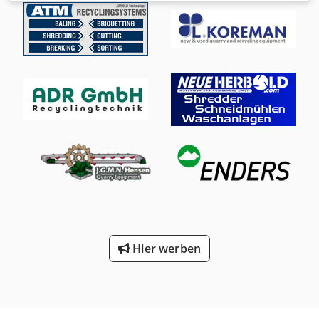
Gelenkwelle 1 / 3/4 Zoll (44mm) 20-t Garnüberwachung / /
Djdpfx Aet Hr Epsqcowa
Hier werben