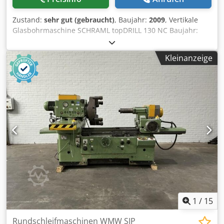
Zustand:
sehr gut (gebraucht)
, Baujahr:
2009
, Vertikale
Glasbohrmaschine SCHRAML topDRILL 130 NC Baujahr:
2009 Maximale Arbeitshöhe: 1300 mm NC-gesteuert
Dodpfxsyfrvye Aqcjwa In sehr gutem und sauberem
Kleinanzeige
Zustand Als ist Sofort verfügbar
1
/
15
Rundschleifmaschinen WMW SIP