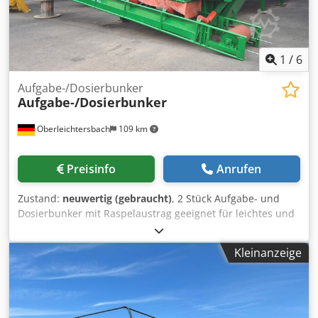
abzugsfähig für Unternehmer Lieferung und
Inzahlungnahme jederzeit möglich für alles aus dem
Industriebereich Lukas van Rossum
1
/
6
Aufgabe-/Dosierbunker
Aufgabe-/Dosierbunker
Oberleichtersbach
109 km
Preisinfo
Anrufen
Zustand:
neuwertig (gebraucht)
, 2 Stück Aufgabe- und
Dosierbunker mit Raspelaustrag geeignet für leichtes und
organische Material (z.B. Hackschnitzel) L x B x H: ca. 9,1m
x 2,8m x 2,5m (mit Füßen ca. 3,8 m) Djdpfxsyv Ef Re Aqcjwa
Kleinanzeige
Austrag jeweils über 4 Wellen mit 1,1 kW Getriebemotor