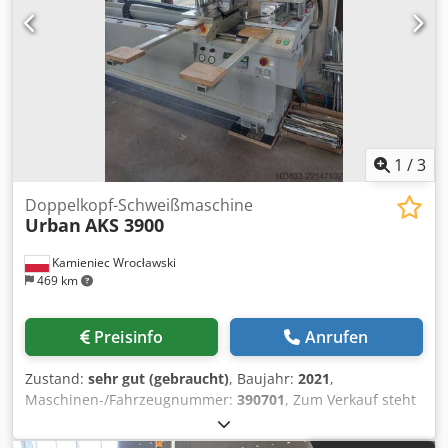
1
/
3
Doppelkopf-Schweißmaschine
Urban
AKS 3900
Kamieniec Wrocławski
469 km
Preisinfo
Anrufen
Zustand:
sehr gut (gebraucht)
, Baujahr:
2021
,
Maschinen-/Fahrzeugnummer:
390701
, Zum Verkauf steht
eine Zweikopf-Schweißmaschine URBAN Modell AKS 3900.
Die Maschine ist voll funktionsfähig. Sie wurde im