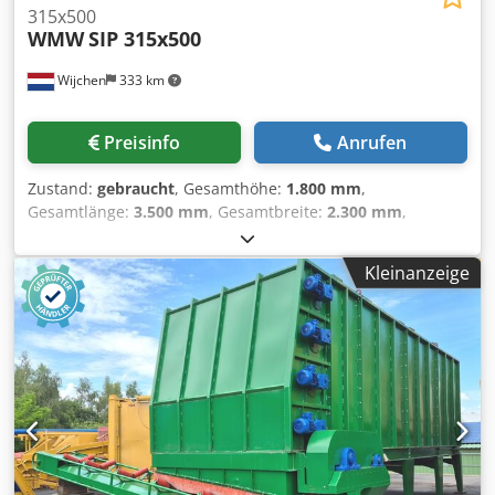
315x500
WMW
SIP 315x500
Wijchen
333 km
Preisinfo
Anrufen
Zustand:
gebraucht
, Gesamthöhe:
1.800 mm
,
Gesamtlänge:
3.500 mm
, Gesamtbreite:
2.300 mm
,
Leergewicht: 5.800 kg Preis: Auf Anfrage
Schleifdurchmesser: 315mm Schleiftiefe: 500mm
Kleinanzeige
Drehdurchmesser: 500/600mm Schlag von Schleiftisch:
800mm - Dokumentation verfügbar: Nein - CE-Zertifikat
vorhanden: Nein - Seriennummer: 31577 Dsdpfx Aqowya A
Secswa - Ansteuerung: Konventionell - Schleifdurchmesser
[mm]: 315 - X-Achse Verfahrweg [mm]: 800 -
Transportmaße: 3500mm x 2300mm x 1800mm (l x b x h) -
Transportgewicht [kg]: 5800kg - Transportpakete [Stk.]: 1
Finanzielle Informationen Mehrwertsteuer: Der
angegebene Preis versteht sich zzgl. Mehrwertsteuer
Mehrwertsteuer/Differenzbesteuerung: Mehrwertsteuer