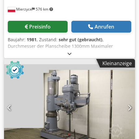
Mierzyce
576 km
Preisinfo
Anrufen
Baujahr:
1981
, Zustand:
sehr gut (gebraucht)
,
Durchmesser der Planscheibe 1300mm Maximaler
Drehdurchmesser 1100mm Bereich der Drehdurchmesser
460-1250mm Dodpfok Dz N Iex Aqcswa
Kleinanzeige