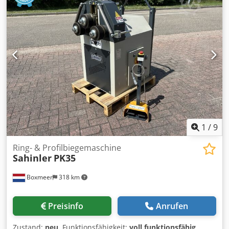
20/40-32/64 Fertigungs-Nr. 550-235-ELD ELEKTRISCHE
DATEN Leistung des Hauptmotors 15 PS
1
/
9
Ring- & Profilbiegemaschine
Sahinler
PK35
Boxmeer
318 km
Preisinfo
Anrufen
Zustand:
neu
, Funktionsfähigkeit:
voll funktionsfähig
,