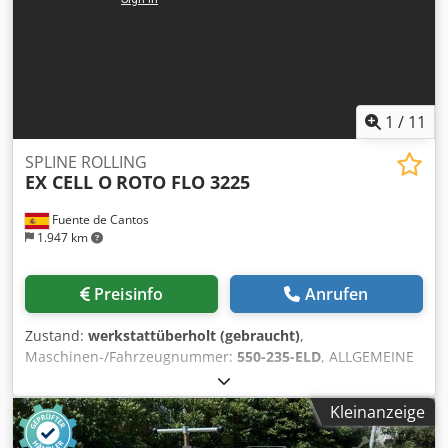
1
/
11
SPLINE ROLLING
EX CELL O
ROTO FLO 3225
Fuente de Cantos
1.947 km
Preisinfo
Anrufen
Zustand:
werkstattüberholt (gebraucht)
,
Maschinen-/Fahrzeugnummer:
550-235-ELD
, ALLGEMEINE
MERKMALE Max. Walz-Ø 41 mm Max. Modulbereich/min.
1,5 / 0.39 Dwedpfx Ajd Nw Ttjqcja Max. Walzbreite 92 mm
Kleinanzeige
Max. Hub des Werkzeugschlittens 760 mm Max.
Zahnstangenlänge 610 mm Max/min. diametrale Teilung