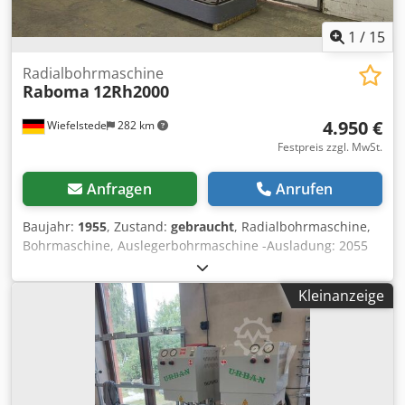
1
/
15
Radialbohrmaschine
Raboma
12Rh2000
4.950 €
Wiefelstede
282 km
Festpreis zzgl. MwSt.
Anfragen
Anrufen
Baujahr:
1955
, Zustand:
gebraucht
, Radialbohrmaschine,
Bohrmaschine, Auslegerbohrmaschine -Ausladung: 2055
mm Djdpjd Enr Iofx Aqcowa -max. Abstand Maschinentisch
bis Spindelaufnahme: 1700 mm -Kegelaufnahme: MK5 -
Kleinanzeige
Motor Leistung: 7,5 kW -Drehzahlen: 11,2-1400 U/min -
Säulen: Ø 450 mm -Spindelhub: 540 mm -
Gewindeschneideinrichtung -automatischer Vorschub:
0,037-2,0 mm/U -Aufspannfläche: 920 x 1600 mm -
Abmessungen: 2580/1110/H3450 mm -Gewicht: 6465 kg