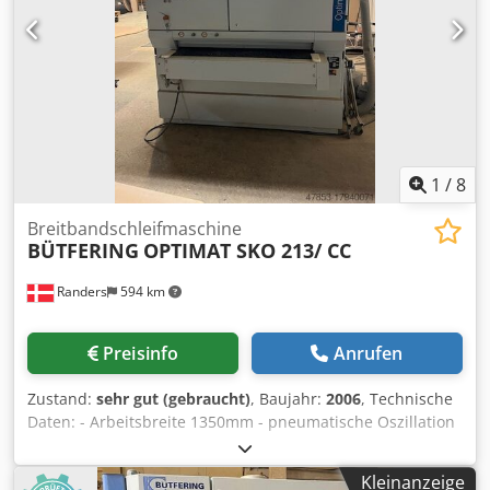
1
/
8
Breitbandschleifmaschine
BÜTFERING
OPTIMAT SKO 213/ CC
Randers
594 km
Preisinfo
Anrufen
Zustand:
sehr gut (gebraucht)
, Baujahr:
2006
, Technische
Daten: - Arbeitsbreite 1350mm - pneumatische Oszillation
- Vakuumtisch - Freistehende Maschine ( Tisch
heben/fallen ) 1 Kombi-Gerät: - Motorleistung 18,5kW -
Kleinanzeige