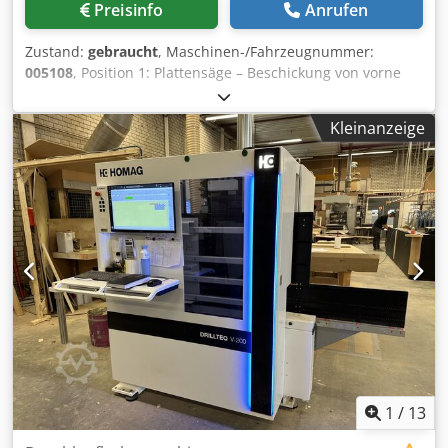
Preisinfo
Anrufen
Zustand:
gebraucht
, Maschinen-/Fahrzeugnummer:
005108
, Position 1: Plattensäge – Beschickung von vorne
HOLZMA-HPP 380/43/43 + TLF Position 2: Horizontales
Lager HOLZMA-HPP 380/43/43 + TLF Csdswuck Ijpfx Aa
Kleinanzeige
Toha
1
/
13