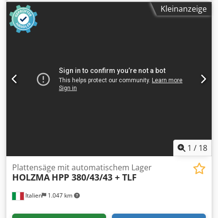
Unterdruckteppich: ja Chjdpewqdbmsfx Aa Tsa Anzahl der
wir nur unter Angabe Ihrer Adresse + Telefonnummer!)
Kleinanzeige
Arbeitsaggregate: 4 Nr
1
/
18
Plattensäge mit automatischem Lager
HOLZMA
HPP 380/43/43 + TLF
Italien
1.047 km