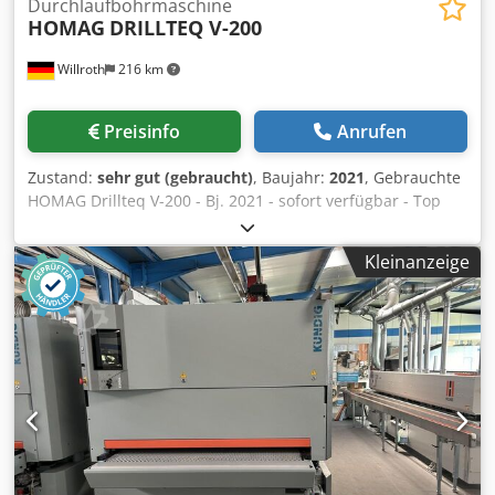
Durchlaufbohrmaschine
HOMAG
DRILLTEQ V-200
Willroth
216 km
Preisinfo
Anrufen
Zustand:
sehr gut (gebraucht)
, Baujahr:
2021
, Gebrauchte
HOMAG Drillteq V-200 - Bj. 2021 - sofort verfügbar - Top
Zustand - Werkzeuge können mitgeliefert werden gegen
Aufpreis. Bei Fragen gerne melden. Cjdpfozdvuvjx Aa Toha
Kleinanzeige