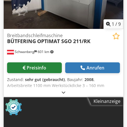
1
/
9
Breitbandschleifmaschine
BÜTFERING
OPTIMAT SGO 211/RK
Schwanberg
601 km
Preisinfo
Anrufen
Zustand:
sehr gut (gebraucht)
, Baujahr:
2008
,
Arbeitsbreite 1100 mm Werkstückdicke 3 – 160 mm
Schleifbandabmessung 1.120 x 1.900 mm Variable
Vorschubgeschwindigkeit 2,6 - 13 m/min Motorleistung
Kleinanzeige
Vorschub 1,10 kW, 400 V, 50 Hz Absaugdurchmesser 2 x
160 mm Druckluftversorgung 6 bar Abmessungen L x B x H
= 1705 x 1545 x 1905 mm 1. Aggregat: Stahlkontaktwalze
DM 160 mm Motorleistung 15 kW, 400 V, 50 Hz 2. Aggregat: