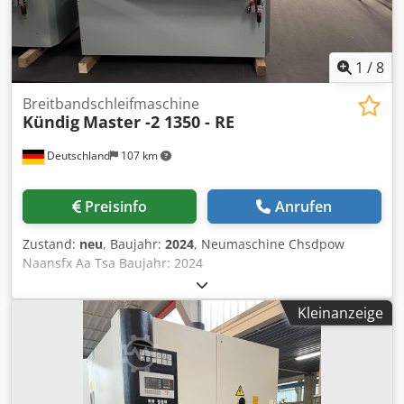
1
/
8
Breitbandschleifmaschine
Kündig
Master -2 1350 - RE
Deutschland
107 km
Preisinfo
Anrufen
Zustand:
neu
, Baujahr:
2024
, Neumaschine Chsdpow
Naansfx Aa Tsa Baujahr: 2024
MASCHINENSUCHERANFRAGEN: Bitte haben Sie
Verständnis dafür, dass wir diese Neumaschine nicht
Kleinanzeige
außerhalb unseres Verkaufsgebietes in Deutschland
(Rhein-Main-Gebiet und NRW) anbieten. Diese Anfragen
werden nicht beantwortet. MACHINESEEKER ENQUIRIES:
Please understand that we do not offer this new machine
outside our sales area in Germany (Rhine-Main area and