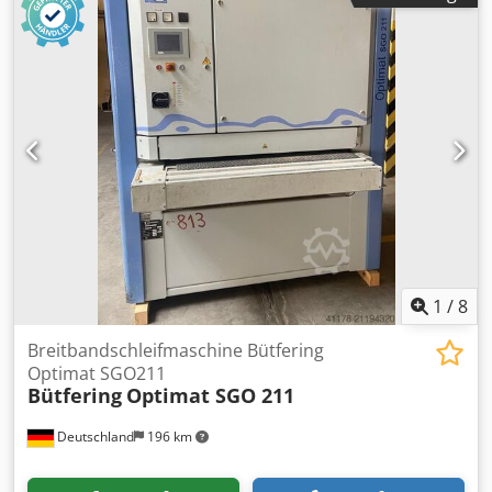
Stahl-Kalibrierungswalze - stufenlose Einstellung der
Bandgeschwindigkeit - sektionale Unterlage (52 Abschnitte
von je 26mm) 2 Kombi-Gerät: - Profilblock (52 Abschnitte zu
je 26 mm) - Motorleistung 7,5kW Chjdpfevdtxisx Aa Tja -
stufenlose Einstellung der Bandgeschwindigkeit - Bürste
am Ausgang des Materials - stufenlose Regulierung der
Vorschubgeschwindigkeit - pneumatische Reinigung der
Bänder
1
/
8
Breitbandschleifmaschine Bütfering
Optimat SGO211
Bütfering
Optimat SGO 211
Deutschland
196 km