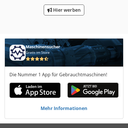
Kennzeichen Kategorie: Bearbeitungszentrum
Hier werben
Typenbezeichnung: DRILLTEQ V-500 Untertyp: OPTIMAT
BHX200 Maschinennummer: 0-250-73-7195 Schaltplan: 0-
250-73-7195 Versorgungsspannung: 400Y/230 V
Neutralleiter: ja Phasen: 3 Frequenz: 50 Hz Maximaler
Betriebsnennstrom: 29 A Absicherung: 35 A
Steuerspannung: 24 V Bei Fragen oder wenn Sie weitere
Informationen benötigen, senden Sie uns gerne eine
Maschinensucher
Nachricht oder rufen Sie uns an.
Gratis im Store
Die Nummer 1 App für Gebrauchtmaschinen!
Mehr Informationen