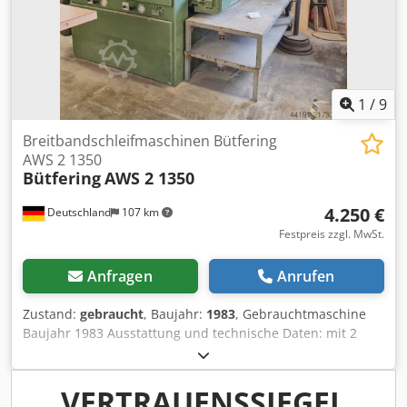
1
/
9
Breitbandschleifmaschinen Bütfering
AWS 2 1350
Bütfering
AWS 2 1350
4.250 €
Deutschland
107 km
Festpreis zzgl. MwSt.
Anfragen
Anrufen
Zustand:
gebraucht
, Baujahr:
1983
, Gebrauchtmaschine
Baujahr 1983 Ausstattung und technische Daten: mit 2
Kombi-Aggregaten mit 2 Kontaktwalzen, 1 x 65° shore, 1 x
85° shore und 2 Luftschleifschuhen Schleifbreite 1350 mm
Schleifbandabmessungen 1360 x 1900 mm
VERTRAUENSSIEGEL