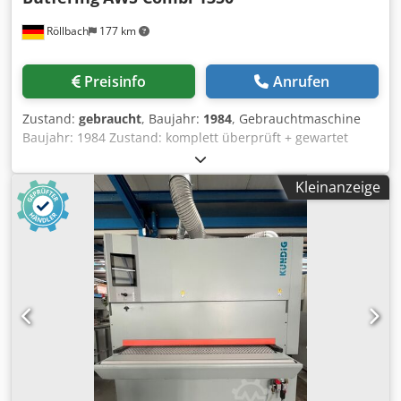
Röllbach
177 km
Preisinfo
Anrufen
Zustand:
gebraucht
, Baujahr:
1984
, Gebrauchtmaschine
Baujahr: 1984 Zustand: komplett überprüft + gewartet
Ausstattung und technische Daten: - Inkl. Kombiaggregat
mit Kontaktwalze und Schleifschuh - mit
Kleinanzeige
höhenverstellbarer Kontaktwalze zum Kalibrieren - mit
durch das Werkstück gesteuertem Luftkissen-Druckschuh -
4-fach einstellbarer Körnungsausgleich - mit
pneumatischer Bandspannvorrichtung - mit einer
rotierenden Strukturierbürste an der Auslaufseite der
Maschine - Schleifbreite: 1350 mm - Schleifbandlänge:
1900 mm - Durchlasshöhe: 150 mm - Hauptmotor: 15 kW -
Vorschubgeschwindigkeit stufenlos regelbar 2,5 - 12,5
m/min. Dcedezlbpnspfx Akwsk - mit Rollentisch am Einlauf
- mit separater zusätzlicher Strukturierbürste - mit
Rollentisch am Auslauf - mit Digitalanzeigevorrichtung der
elektromotorisch angetriebenen