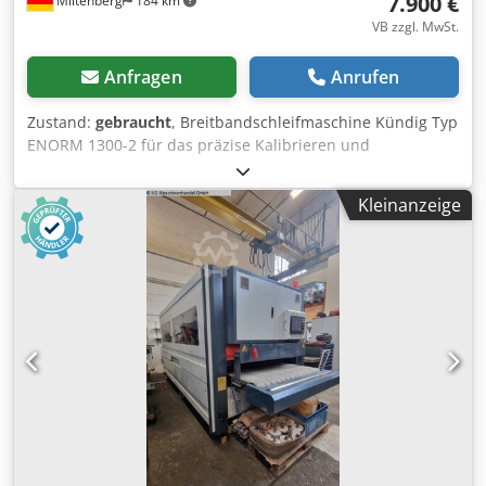
7.900 €
Miltenberg
184 km
VB zzgl. MwSt.
Anfragen
Anrufen
Zustand:
gebraucht
, Breitbandschleifmaschine Kündig Typ
ENORM 1300-2 für das präzise Kalibrieren und
Feinschleifen von Massivholz, Furnier und Holzwerkstoffen.
Die robuste Industrieausführung mit zwei
Kleinanzeige
Schleifaggregaten und Reinigungsbürste ermöglicht hohe
Abtragsleistungen und exakte Oberflächenqualität im
Möbel- und Innenausbau. Ideal für Handwerks- und
Industriebetriebe mit hohem Qualitätsanspruch inkl.
Posten Schleifbänder. Dcedpfxjzryxne Akwjk Technische
Daten: - Arbeitsbreite: ca. 1.300 mm - Schleifaggregate: 2 -
Durchlasshöhe: max. ca. 150 mm - Motorleistung: 18,5 &
15 kW