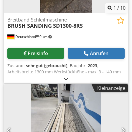
1
/
10
Breitband-Schleifmaschine
BRUSH SANDING
SD1300-8RS
Deutschland
0 km
Preisinfo
Anrufen
Zustand:
sehr gut (gebraucht)
, Baujahr:
2023
,
Arbeitsbreite 1300 mm Werkstückhöhe - max. 3 - 140 mm
Steuerung Xinje XD5 Teilkegellänge - min./max. 200 - mm
Gesamtleistungsbedarf 13,4 kW Maschinengewicht ca. 4,5
Kleinanzeige
t Raumbedarf ca. 5,1 x 2 x 2,3 m Diese
Bürstenschleifmaschine ist ine einem sehr gutem Zustand,
sofort Verfügbar und kann beim Abgeber unter Strom
besichtigt werden. BESCHREIBUNG: - Teilelänge min.
200mm - Die Maschine ist ausgelegt zum Schleifen von
flachen Einzelteilen für Küchenschränke, Fenster, Türen,
Möbel, etc. - Modulare Ansteuerung der Moduleinheiten,