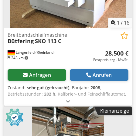
1
/
16
Breitbandschleifmaschine
Bütfering
SKO 113 C
28.500 €
Langenfeld (Rheinland)
243 km
Festpreis zzgl. MwSt.
Anfragen
Anrufen
Zustand:
sehr gut (gebraucht)
, Baujahr:
2008
,
Betriebsstunden:
282 h
, Kalibrier- und Feinschliffautomat,
Breitbandschleifmaschine mit elektronischem
Segmentschleifschuh und Lackschliff Idealer
Kleinanzeige
Schleifautomat für Innenausbaubetriebe, auch für
Lackzwischenschliff geeignet. Einbandmaschine mit
Kombiaggregat und elektronischem Gliederdruckbalken,
Randsegmente ein- und ausschaltbar Segmentbreite des