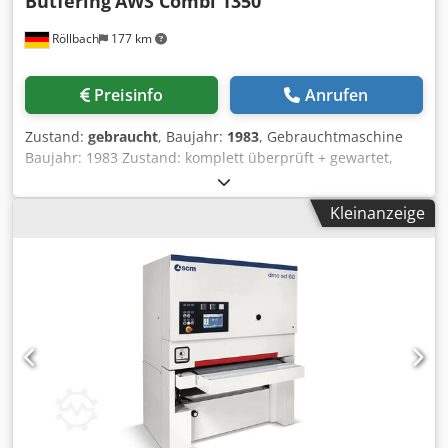
Bütfering
AWS Combi 1350
noch mit einem neuen Vorschubgurt ausgestattet
Röllbach
177 km
Verfügbarkeit: nach Absprache Lagerort: Röllbach
Preisinfo
Anrufen
Zustand:
gebraucht
, Baujahr:
1983
, Gebrauchtmaschine
Baujahr: 1983 Zustand: komplett überprüft + gewartet,
inkl. neuem Vorschubgurt Ausstattung und technische
Daten: - inkl. Kombiaggregat mit Kontaktwalze und
Kleinanzeige
Schleifschuh - mit höhenverstellbarer Kontaktwalze zum
Kalibrieren - mit durch das Werkstück gesteuertem
Luftkissen-Druckschuh - 4-fach einstellbarer
Körnungsausgleich - mit pneumatischer
Bandspannvorrichtung - mit einer rotierenden
Reinigungsbürste an der Auslaufseite der Maschine
Dcodpfx Akezk Npmewek - Bandoszillation über
Lichtschranke zur automatischen Überwachung und
Regelung der seitlichen Bandlage für gleichmäßigen
Bandverschleiß - mit Rollentisch am Einlauf - mit
Digitalanzeigevorrichtung der elektromotorisch