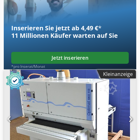
Inserieren Sie jetzt ab 4,49 €
*
11 Millionen
Käufer warten auf Sie
Jetzt inserieren
*pro Inserat/Monat
Kleinanzeige