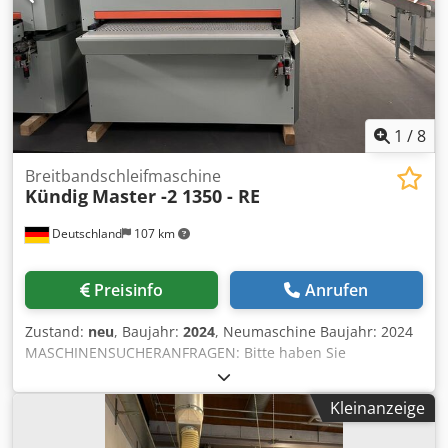
1
/
8
Breitbandschleifmaschine
Kündig
Master -2 1350 - RE
Deutschland
107 km
Preisinfo
Anrufen
Zustand:
neu
, Baujahr:
2024
, Neumaschine Baujahr: 2024
MASCHINENSUCHERANFRAGEN: Bitte haben Sie
Verständnis dafür, dass wir diese Neumaschine nicht
außerhalb unseres Verkaufsgebietes in Deutschland
Kleinanzeige
(Rhein-Main-Gebiet und NRW) anbieten. Diese Anfragen
werden nicht beantwortet. MACHINESEEKER ENQUIRIES: