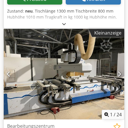
Zustand:
neu
, Tischlänge 1300 mm Tischbreite 800 mm
Hubhöhe 1010 mm Tragkraft in kg 1000 kg Hubhöhe min.
190 mm Anschlußspannung 380 V Gesamtleistungsbedarf
0,75 kW Maschinengewicht ca. 0,22 t Raumbedarf ca. 1,3 x
Kleinanzeige
0,8 x 0,2 m Dkjdpjfrztxjfx Abysr Die Hydraulikhubtische
werden elektrisch angetrieben und betrieben. Besitzen
eine Kontaktleiste für den sicheren Absenkbetrieb. Große
Anwendbarkeit für Werkstätten, Montageabteilungen,
Verladegruben usw.
1
/
24
Bearbeitungszentrum