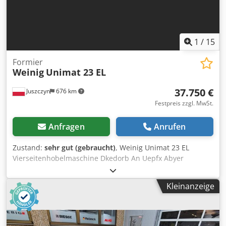
1
/
15
Formier
Weinig
Unimat 23 EL
37.750 €
Juszczyn
676 km
Festpreis zzgl. MwSt.
Anfragen
Anrufen
Zustand:
sehr gut (gebraucht)
, Weinig Unimat 23 EL
Vierseitenhobelmaschine Dkedorb An Uepfx Abyer
Arbeitsbreite 230mm Arbeitshöhe 160mm Anordnung des
Kopfes: Unten 5,5kw Rechts 4kw Links 5,5kw Rechts 4kw
Kleinanzeige
Oben 11kw Unten 5,5kw Oben 7,5kw Unten 7,5kw
Vorschubgeschwindigkeit über Variator einstellbar 6-
36m/min Vorschub durch Kardanwelle angetrieben Walzen
im Tisch angetrieben Pneumatische Anschläge CE-