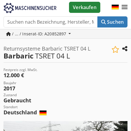
Verkaufen
Suchen
/ ... / Inserat-ID: A20852897
Returnsysteme Barbaric TSRET 04 L
Barbaric
TSRET 04 L
Festpreis zzgl. MwSt.
12.000 €
Baujahr
2017
Zustand
Gebraucht
Standort
Deutschland