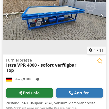
zertifiziert Jahr der Herstellung 2003
1
/
11
Furnierpresse
Istra
VPR 4000 - sofort verfügbar
Top
Bitburg
308 km
Preisinfo
Anrufen
Zustand:
neu
, Baujahr:
2026
, Vakuum Membranpresse
VPR-4000 ist eine universelle Presse für die