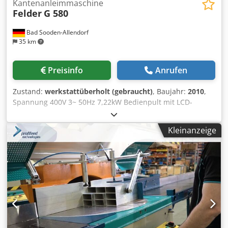
Kantenanleimmaschine
Felder
G 580
Bad Sooden-Allendorf
35 km
Preisinfo
Anrufen
Zustand:
werkstattüberholt (gebraucht)
, Baujahr:
2010
,
Spannung 400V 3~ 50Hz 7,22kW Bedienpult mit LCD-
Anzeige und Tastenfeld Dkjdpjyf I T Uefx Abyor
Fügeaggregat mit 2 gegenläufigen Diamantfräsern
Kleinanzeige
Eckenrundungsgerät für Stirnkanten manuelle
Aggregatverstellung Kantenstärke 0,4-5,0 mm (optional 8
mm) Werkstückhöhe 8-60mm Vorschubgeschwindigkeit 11
m/min 3 Freiplätze für Finishaggregate Kantenzuführung
für Rollen- und Streifenmaterial Ziehklinge