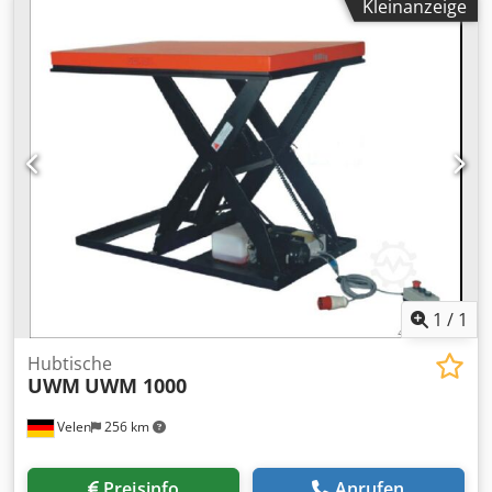
Kleinanzeige
1
/
1
Hubtische
UWM
UWM 1000
Velen
256 km
Preisinfo
Anrufen