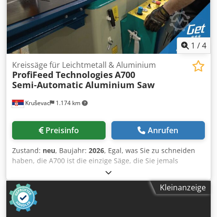
1
/
4
Kreissäge für Leichtmetall & Aluminium
ProfiFeed Technologies
A700
Semi-Automatic Aluminium Saw
Kruševac
1.174 km
Preisinfo
Anrufen
Zustand:
neu
, Baujahr:
2026
, Egal, was Sie zu schneiden
haben, die A700 ist die einzige Säge, die Sie jemals
brauchen werden. Mit der größten Kapazität in ihrer
Klasse und einem massiven Gehrungswinkelbereich von
Kleinanzeige
±75º ist sie für echte Gehrungsschnitte konzipiert, ohne
dass Sie Kompromisse bei der Größe der zu schneidenden
Aluminiumprofile eingehen müssen. Geeignet für den