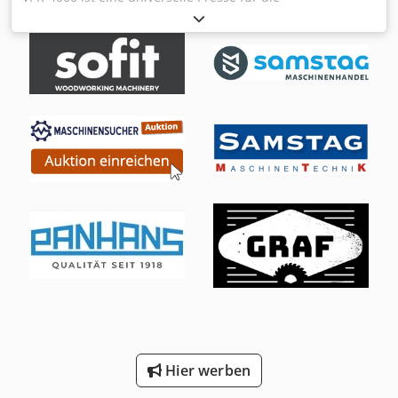
Holzbearbeitung und Thermoformen. Die VPR-4000 Presse
ist zudem schwenkbar und fahrbar. Einsatzmöglichkeiten:
Furnieren / Formverleimen / Ummanteln.... Beschichtung
von verschiedenen Profilen (Furnier,Papier, Kunststoff....)
Holzbiege: Herstellung von gebogenen und
schichtverleimten Bauteilen Vakkumsystem: Arbeitsfläche
mit Vakuumkanälen für einen gleichmäßigen
Unterdruckauch bei großen Werkstücken. Becker
Vakkumpumpe / Ölfreie / Tankinhalt 100 l Arbeitsflaeche:
40000x1500mm Pumpenleistung: KW 0,75
Vakuumpumpenförderleistung: 40 m3/h Kautschuk-
Membrane Abmessungen außen: 4100 x 1650 x 1000 mm
Gewicht: 400 kg Djdoyr R Hwepfx Abyskr Standort: Ab Lager
54634 Bitburg - frei verladen -
Hier werben