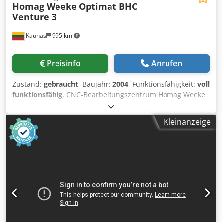
Homag Weeke
Optimat BHC
Venture 3
Kaunas
995 km
Preisinfo
Anrufen
Zustand:
gebraucht
, Baujahr:
2004
, Funktionsfähigkeit:
voll
funktionsfähig
, CNC-Bearbeitungszentrum Homag Weeke
Optimat BHC Venture 3, Baujahr 2004, zu verkaufen!
Djdpfex Ey H Iox Abyokr
Kleinanzeige