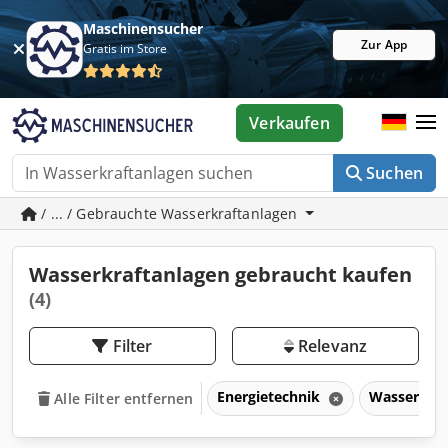
Maschinensucher
Zur App
Gratis im Store
Verkaufen
Suchen
/ ... / Gebrauchte Wasserkraftanlagen
Wasserkraftanlagen gebraucht kaufen
(4)
Filter
Relevanz
Energietechnik
Wasserkraf
Alle Filter entfernen