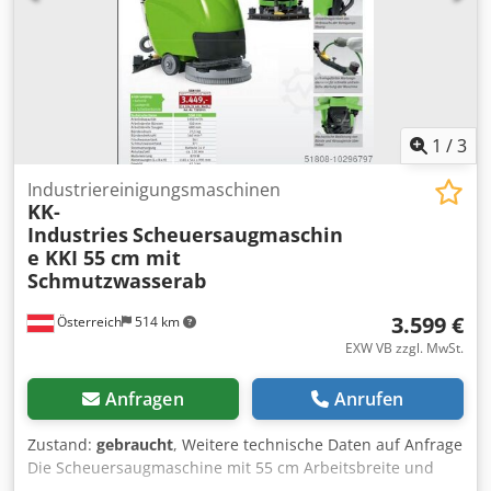
beliebig kürzbar durch die geschraubte Naben.
Anschweißungen sind problemlos möglich auf dem Rohr
da es eine Wandstärke von 35 mm besitzt.
1
/
3
Industriereinigungsmaschinen
KK-
Industries
Scheuersaugmaschin
e KKI 55 cm mit
Schmutzwasserab
3.599 €
Österreich
514 km
EXW VB zzgl. MwSt.
Anfragen
Anrufen
Zustand:
gebraucht
, Weitere technische Daten auf Anfrage
Die Scheuersaugmaschine mit 55 cm Arbeitsbreite und
halb-automatischem Antrieb ist das ideale Gerät für die