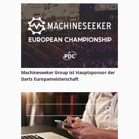
Hand Gewindebohrmaschine
Hsc 20 Linear
Ka 77
Kgs 1670
Kreissägewelle 30 Mm
Lkw Waage
Machineseeker Group ist Hauptsponsor der
Motor
Darts Europameisterschaft
Ng 200
Nutzfahrzeuge
Tur 560
Ws 54