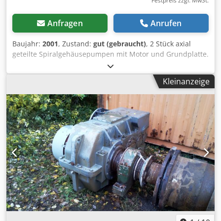
Festpreis zzgl. MwSt.
Anfragen
Anrufen
Baujahr:
2001
, Zustand:
gut (gebraucht)
, 2 Stück axial
geteilte Spiralgehäusepumpen mit Motor und Grundplatte.
Letzte Anwendung als Turbine. !!! Kennfeld als Pumpe und
als Turbine als Bilder !!! Hersteller: KSB Typ: Omega 350-
Kleinanzeige
360 A Förderleistung: 1728 m³/h Förderhöhe: 32 m
Drehzahl: 1450 1/min Baujahr: 2001 Bei Turbinenbetrieb
Motor: VEM G21R 280 S4 Leistung: 75 kW bei circa 20 Meter
Fallhöhe und 1600m³/h Spannung: 400 V Bei
Pumpenbetrieb: erforderliche Wellenleistung: 177 kW
erforderlicher Elektromotor: 200 kW NPSH Wert: 6,9
Wirkungsgrad: 85,28% Crsdpod Nqi Rofx Akvsf maximale
Betriebstemperatur: 140°C Drehzahlsensor: Ja !! Preis pro
Stück !!