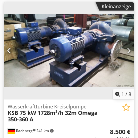
Kleinanzeige
1
/
8
Wasserkraftturbine Kreiselpumpe
KSB 75 kW 1728m³/h 32m
Omega
350-360 A
8.500 €
Radeberg
241 km