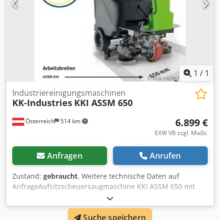
mmDruck27,5 kgDrehzahl160 min¯¹Elektrischer
AnschlussGesamtleistung870 WStromversorgungBatterie
24 V Akkulaufzeit240 minAkkuladezeit12
hAnschlussspannung24 VTank(s)Frischwasser40
lSchmutzwasser42 l
1
/
1
Industriereinigungsmaschinen
KK-Industries
KKI ASSM 650
6.899 €
Österreich
514 km
EXW VB zzgl. MwSt.
Anfragen
Anrufen
Zustand:
gebraucht
, Weitere technische Daten auf
AnfrageAufsitzscheuersaugmaschine KKI ASSM 650 mit
automatischen Antrieb und Scheibenbürsten Vorführer
Sonderpreis EURO 6.899,-- Produktinformationen KKI 650
Suche speichern
Aufsitzscheuersaugmaschine,-