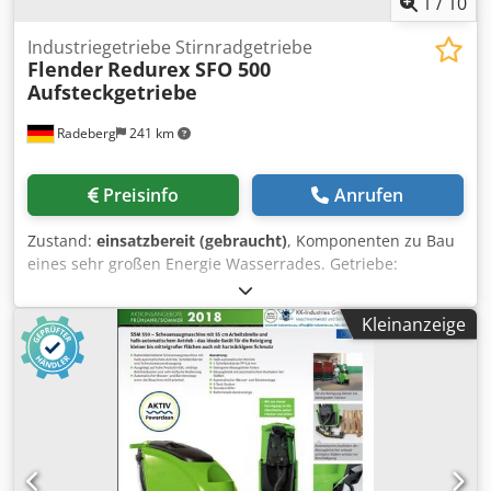
1
/
10
Industriegetriebe Stirnradgetriebe
Flender
Redurex SFO 500
Aufsteckgetriebe
Radeberg
241 km
Preisinfo
Anrufen
Zustand:
einsatzbereit (gebraucht)
, Komponenten zu Bau
eines sehr großen Energie Wasserrades. Getriebe:
Aufsteckgetriebe Flender SFO 500 Anzahl der
Getriebestufen: 4 Übersetzungsverhältnis: 185,63 : 1
Kleinanzeige
Übertragbares Drehmoment: 131.300 Nm Drehzahl n1
max.: 1485 U/min Drehzahl n2: 8 U/min
Wellendurchmesser D1: 80 mm Wellendurchmesser D2:
220 mm 3500 kg ohne Elektromotor Abmessungen: Länge:
2000mm Breite: 800 mm Höhe: 1000 mm Zur Welle / Rohr
Wellendurchmesser: 560 mm Wandstärke Rohr: 35 mm
Credoh Rrtnopfx Akvsf Lagerabstand: 10000 mm Welle ist