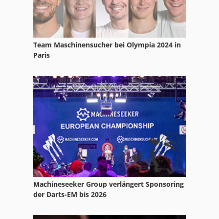
Ka 77
Kgs 1670
Team Maschinensucher bei Olympia 2024 in
Krämer Und Grebe
Paris
Manuelle Presse
Mobile Autopresse
Papier Und Stoffpresse
Presse
Presse Hydraulisch
Reinluftentstauber Und Brikettierpresse
Machineseeker Group verlängert Sponsoring
Schuhmachermaschine Fraes Und Schleifmaschine
der Darts-EM bis 2026
St Drucksysteme