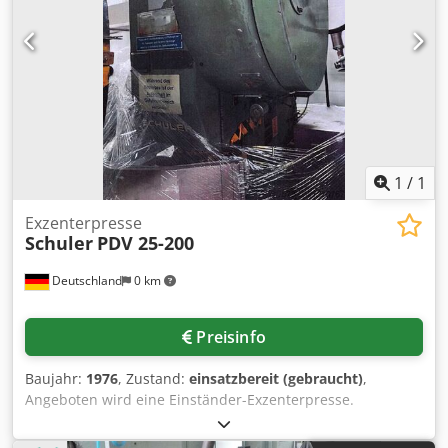
Afiea
1
/
1
Exzenterpresse
Schuler
PDV 25-200
Deutschland
0 km
Preisinfo
Baujahr:
1976
, Zustand:
einsatzbereit (gebraucht)
,
Angeboten wird eine Einständer-Exzenterpresse.
Presskraft: 25t, Ausladung: 200mm, verstellbarer
Hubbereich: 8mm-80mm, maximale Hubzahl: