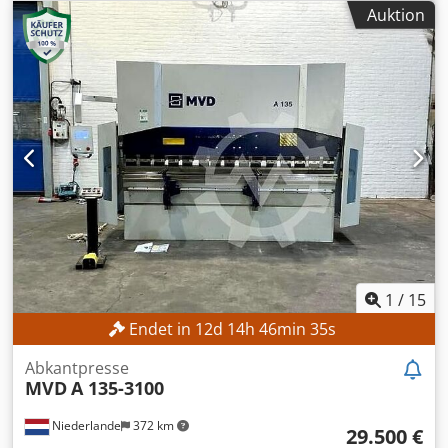
Plattenlänge:
1.900 mm
, Plattenbreite:
1.600 mm
, Kein
Auktion
Mindestpreis - garantierter Verkauf zum höchsten Gebot!
TECHNISCHE DETAILS Presskraft: 660 t Pressplattenmaß:
1.900 × 1.600 mm Heizleistung: 31 kW MASCHINEN-
DETAILS Elektrische Daten Betriebsspannung: 400 V
Steuerungsspannung: 220 V Frequenz: 50 Hz Phasen: 3 +
MP + PE Nennstrom: 160 A Cjdpfoznmbzsx Afioha
Anschlussleistung: 108 kW Maschinengewicht: ca. 28.000
kg Ausführung: Unterkolben-Heizplattenpresse /
Formteilpresse AUSSTATTUNG Beheizte Pressplatten
Dokumentation
1
/
15
Endet in
12
d
14
h
46
min
33
s
Abkantpresse
MVD
A 135-3100
Niederlande
372 km
29.500 €