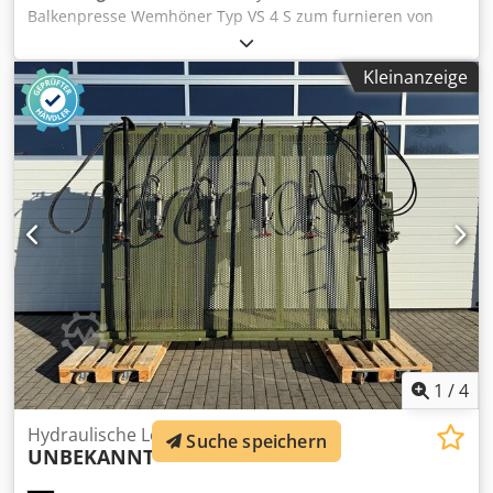
Balkenpresse Wemhöner Typ VS 4 S zum furnieren von
Leisten, verleimen von Hölzern oder sonstigen
Pressaufgaben. Chjdpfjzryzcsx Afiea Die Presse hat vier
Kleinanzeige
voneinander unabhängig, steuerbare Pressflächen.
Inklusive Demontage und Verladung. Fixer Verladetermin:
15.06.2026. Leimauftragmaschine ebenfalls verfügbar.
Technische Daten: - Arbeitslänge: 3.090 mm - Pressdruck:
max 104 t
1
/
4
Hydraulische Lochpresse
Suche speichern
UNBEKANNT