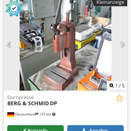
Kleinanzeige
180Hübe/min, Tischfläche X/Y: 560mm/400mm,
Stößelfläche X/Y: 355mm/220mm, Stößelverstellung:
50mm, maximale Einbauhöhe: 320mm. Maschinengewicht:
ca. 2150kg. Besichtigung nach Absprache möglich.
Cjdpfxszrzp Us Afieha
1
/
5
Dornpresse
BERG & SCHMID
DP
Deutschland
137 km
Preisinfo
Anrufen