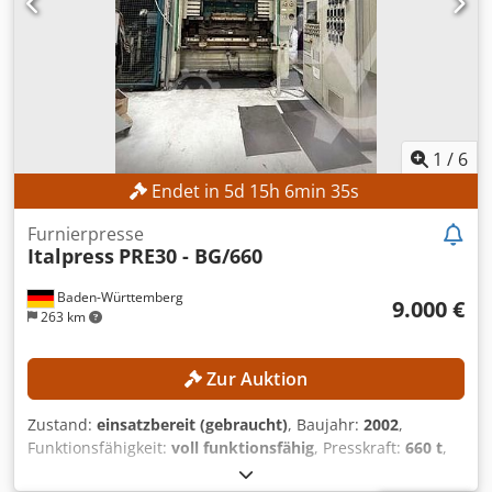
Heizplattenpresse Formteilpresse
1
/
6
Endet in
5
d
15
h
6
min
33
s
Furnierpresse
Italpress
PRE30 - BG/660
Baden-Württemberg
9.000 €
263 km
Zur Auktion
Zustand:
einsatzbereit (gebraucht)
, Baujahr:
2002
,
Funktionsfähigkeit:
voll funktionsfähig
, Presskraft:
660 t
,
Gesamtgewicht:
28.000 kg
, Heizleistung:
31 kW (42,15 PS)
,