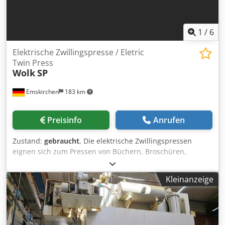
1
/
6
Elektrische Zwillingspresse / Eletric
Twin Press
Wolk
SP
Emskirchen
183 km
Preisinfo
Anrufen
Zustand:
gebraucht
, Die elektrische Zwillingspressen
eignen sich zum Pressen von Büchern, Broschüren,
Plakaten, Bildern etc. Cedpfx Ajzr Iqlefioha The electric
twin presses are suitable for pressing books, brochures,
Kleinanzeige
posters, pictures, etc. Elektrische Zwillingspresse / Eletric
Twin Press Wolk SP Serial-No. 909 Pressdruck / Pressure
max. 2500kgs Pressfläche ja Pressplatte / Press Area each
Plate 340 x 430mm Pressdruck regelbar / Adjustable