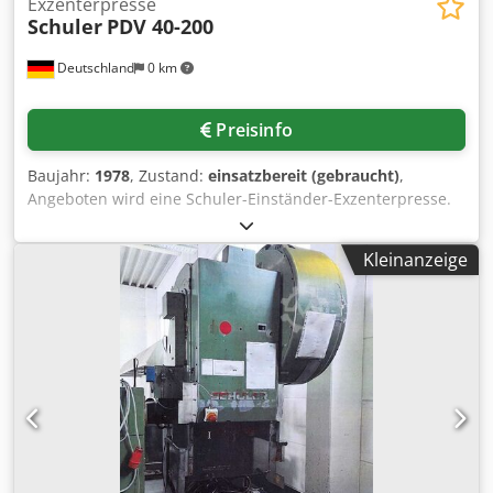
Exzenterpresse
Schuler
PDV 40-200
Deutschland
0 km
Preisinfo
Baujahr:
1978
, Zustand:
einsatzbereit (gebraucht)
,
Angeboten wird eine Schuler-Einständer-Exzenterpresse.
Presskraft: 40t, Ausladung: 220mm, Hubbereich: 8mm-
88mm, max. Hubzahl: 160Hübe/min, Tischfläche X/Y: ca.
Kleinanzeige
630mm/430mm. Maschinengewicht: ca. 2300kg.
Besichtigung nach Absprache möglich. Cjdpozrzpzofx
Afijha