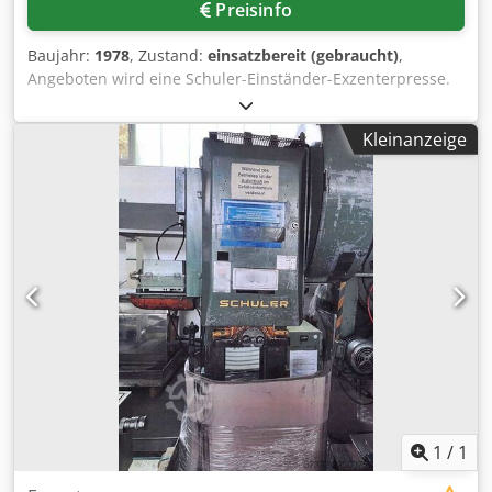
Preisinfo
Baujahr:
1978
, Zustand:
einsatzbereit (gebraucht)
,
Angeboten wird eine Schuler-Einständer-Exzenterpresse.
Presskraft: 80t, Ausladung: 280mm, verstellbarer
Hubbereich: 20mm-160mm, max. Hubzahl: 125Hübe/min,
Kleinanzeige
Tischfläche X/Y: 700mm/560mm, Stößelfläche X/Y:
560mm/350mm, Stößelverstellung: 72mm, max. Abstand
Tisch/Stößel: 510mm. Maschinengewicht: ca. 4800kg.
Besichtigung nach Absprache möglich. Chedpszrzpujfx
Afisa
1
/
1