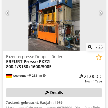
1
/
25
Exzenterpresse Doppelständer
ERFURT Presse
PKZZI
800.1/3150x1600/500E
21.000 €
Wustermark
233 km
Noch 4 Tage
Details
Zustand:
gebraucht
, Baujahr:
1989
,
Maschinen-/Fahrzeugnummer:
00789901
, Diese Presslinie