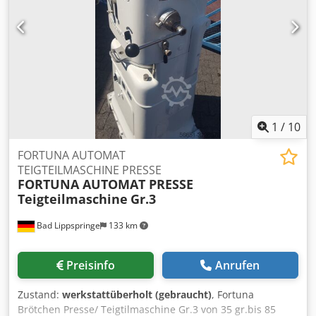
1
/
10
FORTUNA AUTOMAT
TEIGTEILMASCHINE PRESSE
FORTUNA AUTOMAT PRESSE
Teigteilmaschine
Gr.3
Bad Lippspringe
133 km
Preisinfo
Anrufen
Zustand:
werkstattüberholt (gebraucht)
, Fortuna
Brötchen Presse/ Teigtilmaschine Gr.3 von 35 gr.bis 85