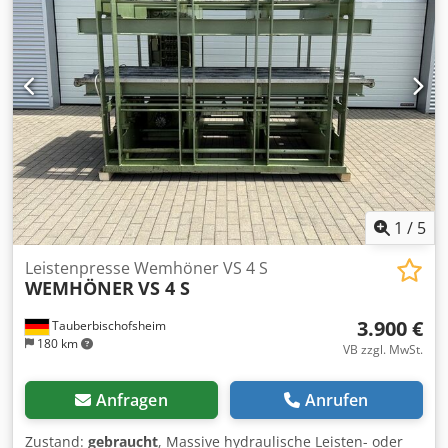
1
/
5
Leistenpresse Wemhöner VS 4 S
WEMHÖNER
VS 4 S
3.900 €
Tauberbischofsheim
180 km
VB zzgl. MwSt.
Anfragen
Anrufen
Zustand:
gebraucht
, Massive hydraulische Leisten- oder