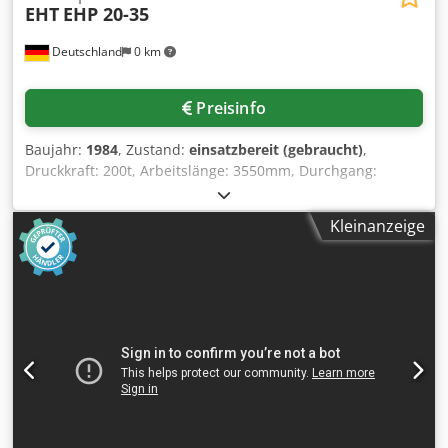
EHT
EHP 20-35
Deutschland
0 km
Preisinfo
Baujahr:
1984
, Zustand:
einsatzbereit (gebraucht)
,
Druckkraft: 200t, Arbeitslänge: 3550mm, Durchgang:
3050mm, Länge: 4000mm, Breite: 2000mm, Höhe:
3000mm, Gewicht 16t, die Maschine ist technisch voll
Kleinanzeige
funktionsfähig, Oberwerkzeuge vorhanden, Unterwerkzeug
(Matrizenblock/Prisma) fehlt. Eine Besichtigung vor Ort ist
möglich. Chedpezrn H Hsfx Afiea