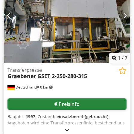
pressing pressure Online-Video-Inspection by WhatsApp -
MS Zoom - Telegram On Stock Emskirchen/Nürnberg -
Available Immediately - Can be test
1
/
7
Transferpresse
Graebener
GSET 2-250-280-315
Deutschland
0 km
Preisinfo
Baujahr:
1997
, Zustand:
einsatzbereit (gebraucht)
,
Angeboten wird eine Transferpressenlinie, bestehend aus
einer Zweiständer-Transferpresse Gräbener inklusive