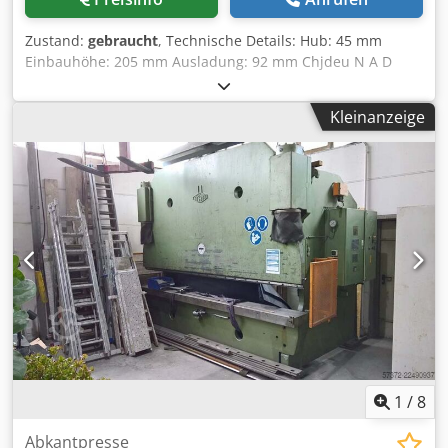
Zustand:
gebraucht
, Technische Details: Hub: 45 mm
Einbauhöhe: 205 mm Ausladung: 92 mm Chjdeu N A D
Aepfx Afiea Ausdruckkraft: ca. 2 kN Tischgröße: 120 x 160
mm Abstand Tisch / Stößel: max. 205 mm Abmessungen L
Kleinanzeige
x B x H: 0,24 x 0,17 x 0,8 m Gesamtgewicht ca.: 23 kg Es
handelt sich hierbei um ein Tischgerät. Stößel durch lösen
der Imbusschrauben in Höhe 140mm mit Handkurbel
verstellbar. Stößelaufnahme Ø 10mm mit Rückholfeder
Fuß mit 2x Spannloch Ø 12mm *
1
/
8
Abkantpresse