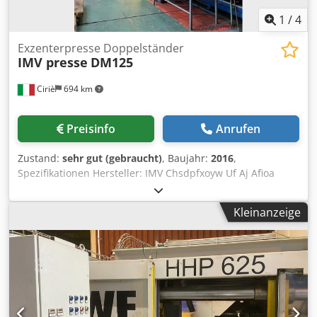
1
/
4
Exzenterpresse Doppelständer
IMV presse
DM125
Ciriè
694 km
Preisinfo
Anrufen
Zustand:
sehr gut (gebraucht)
, Baujahr:
2016
,
Spezifikationen Hersteller: IMV Chsdpfxoyw Uf Aj Afioa
Modell: DM125 Baujahr: 2016 Zustand: Gebraucht Lager-
Nr.: 0396 Stößelkraft: 1.250 t Anzahl der Druckpunkte: 2
Kleinanzeige
Kinematik: Exzenter mit Hubverstellung Stößelhub: 250–
400 mm Hubzahl/min: 5–35 Lichter Abstand unter dem
Werkzeugträger, CBRA: 1.150 mm Tischmaße: 4.500 x 2.000
mm Stößelgröße: 4.500 x 2.000 mm Seitenständeröffnung:
2.600 mm Max. Frontständeröffnung: 4.900 mm
Verfahrwagen: 2 Stück vorhanden Hauptmotorleistung: 290
kW Pressengewicht: 310.000 kg