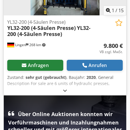
1
/
15
YL32-200 (4-Säulen Presse)
YL32-200 (4-Säulen Presse)
YL32-
200 (4-Säulen Presse)
9.800 €
Lingen
268 km
VB zzgl. MwSt.
Anfragen
Anrufen
Zustand:
sehr gut (gebraucht)
, Baujahr:
2020
, General
Description For sale are 6 units of hydraulic presses,
model YL32-200, robust four-column design, ideal for
metal forming, pressing, stamping, bending and general
industrial applications. The machines were originally
imported from China and are based on the widely used
Über Online Auktionen konnten wir
Y32 series standard, ensuring easy maintenance and
availability of spare parts worldwide. ⸻ ⚙️ Technical
Vorführmaschinen und Inzahlungnahmen
Specifications (typical for YL32-200) * Press force: approx.
schneller und mit größerer internationaler