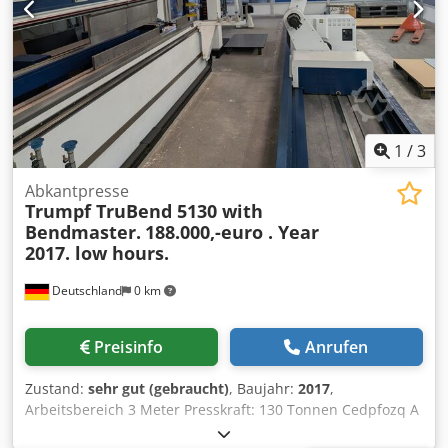
1
/
3
Abkantpresse
Trumpf TruBend 5130 with
Bendmaster.
188.000,-euro . Year
2017. low hours.
Deutschland
0 km
Preisinfo
Anrufen
Zustand:
sehr gut (gebraucht)
, Baujahr:
2017
,
Arbeitsbereich 3 Meter Presskraft: 130 Tonnen Cedpfozq A
Ipex Afisha