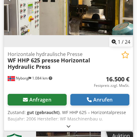
1
/
24
Horizontale hydraulische Presse
WF HHP 625 presse
Horizontal
Hydraulic Press
16.500 €
Nyborg
1.084 km
Festpreis zzgl. MwSt.
Anfragen
Anrufen
Zustand:
gut (gebraucht)
, WF HHP 625 – Horizontalpresse
Baujahr: 2006 Hersteller: WF Maschinenbau u.
Blechformtechnik GmbH & Co. KG Deutschland
Maschinentyp: WF HHP 625 Maschinenart: Horizontale
Auktion