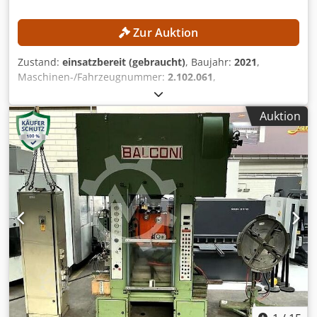
Zur Auktion
Zustand:
einsatzbereit (gebraucht)
, Baujahr:
2021
,
Maschinen-/Fahrzeugnummer:
2.102.061
,
Funktionsfähigkeit:
voll funktionsfähig
, Presskraft:
135 t
,
Hub:
210 mm
, Ausladung:
410 mm
, Steuerungsmodell:
Auktion
Cybelec CybTouch 8W
, Arbeitsbreite:
3.100 mm
,
TECHNISCHE DETAILS Presskraft: 135 t Max. Arbeitsbreite:
3.100 mm Ständerabstand: 2.500 mm Ausladung: 410 mm
Hinteranschlagtiefe: 750 mm Max. Hub: 210 mm Anzahl
Achsen: 4 (Y1, Y2, X, R) Chedpfx Afszrmu Noija
MASCHINEN-DETAILS Steuerung: Cybelec CybTouch 8W
Leistung: 11 kW Werkzeughaltertyp: European-Style
Stempelhalter: Standard Abmessungen & Gewicht
Abmessungen (L x B x H): 3.720 × 2.300 × 2.750 mm
Transportgewicht: 7.700 kg Transportpakete: 1
AUSSTATTUNG Werkzeuge CE-Kennzeichnung
Dokumentation