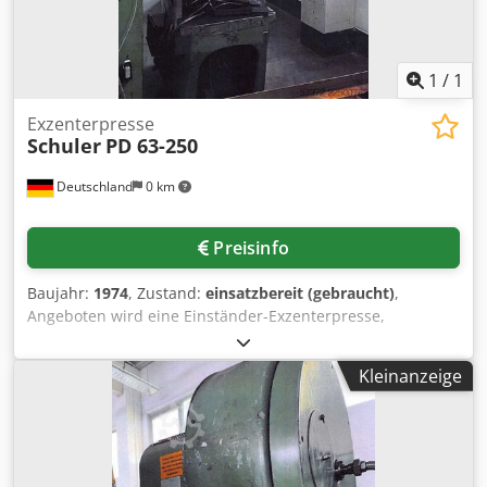
1
/
1
Exzenterpresse
Schuler
PD 63-250
Deutschland
0 km
Preisinfo
Baujahr:
1974
, Zustand:
einsatzbereit (gebraucht)
,
Angeboten wird eine Einständer-Exzenterpresse,
Hersteller Schuler. Presskraft: 63t, Ausladung: 250mm,
max. Hub: 8mm-100mm, max. Hubzahl: 160Hübe/min,
Kleinanzeige
Tischfläche X/Y: 710mm/500mm, Stößelfläche X/Y:
450mm/280mm, Stößelverstellung: 63mm, max. Abstand
zwischen Tisch und Stößel: 415mm, inklusive Schutzschirm
am Arbeitsbereich. Maschinengewicht: ca. 3900kg.
Besichtigung nach Absprache möglich. Chodpfxezrzp Io