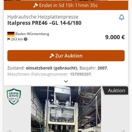
Endet in
5
d
15
h
11
min
33
s
Hydraulische Heizplattenpresse
Italpress
PRE46 –GL 14-6/180
Baden-Württemberg
9.000 €
263 km
Zur Auktion
Zustand:
einsatzbereit (gebraucht)
, Baujahr:
2007
,
Maschinen-/Fahrzeugnummer:
157090207
,
Funktionsfähigkeit:
voll funktionsfähig
, Presskraft:
180 t
,
Hub:
325 mm
, Kein Mindestpreis - garantierter Verkauf
Auktion
zum höchsten Gebot! TECHNISCHE DETAILS Presskraft: 180
t Max. Hydraulikdruck: 600 bar Zylinderhub: 325 mm
Öffnung: 325 mm MASCHINEN-DETAILS Steuerung:
Elektronische Steuerung mit Bedienpanel/CNC Spannung:
400 V / 50 Hz Codpjznmb Isfx Afisha Ausführung:
Industrieausführung AUSSTATTUNG Geschlossene
Sicherheitskabine Hydraulisches Presssystem