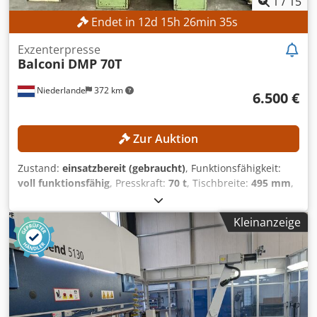
1
/
15
Endet in
12
d
15
h
26
min
33
s
Exzenterpresse
Balconi
DMP 70T
Niederlande
372 km
6.500 €
Zur Auktion
Zustand:
einsatzbereit (gebraucht)
, Funktionsfähigkeit:
voll funktionsfähig
, Presskraft:
70 t
, Tischbreite:
495 mm
,
Tischlänge:
650 mm
, TECHNISCHE DETAILS Presskraft: 70 t
Hub, min.: 10 mm Hub, max.: 90 mm Chodpfxezrmm So
Kleinanzeige
Afioa Tischlänge: 650 mm Tischbreite: 495 mm
Ständerbreite: 400 mm MASCHINEN-DETAILS Ansteuerung:
CNC Abmessungen & Gewicht Abmessungen (L x B x H):
2.650 x 1.600 x 3.350 mm Leergewicht: 9.000 kg
Transportpakete: 4 Stk. AUSSTATTUNG Dokumentation