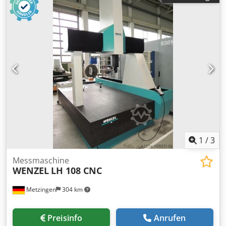
1
/
3
Messmaschine
WENZEL
LH 108 CNC
Metzingen
304 km
Preisinfo
Anrufen