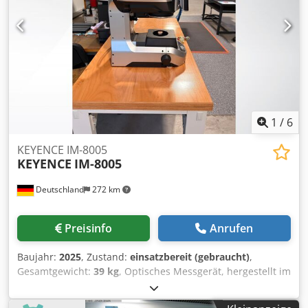
1
/
6
KEYENCE IM-8005
KEYENCE
IM-8005
Deutschland
272 km
Preisinfo
Anrufen
Baujahr:
2025
, Zustand:
einsatzbereit (gebraucht)
,
Gesamtgewicht:
39 kg
, Optisches Messgerät, hergestellt im
Jahr 2025. Dieses KEYENCE IM-8005 verfügt über ein
Messfeld von 100 mm mit einem Doppelkamerasystem.