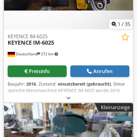
1
/
35
KEYENCE IM-6025
KEYENCE
IM-6025
Deutschland
272 km
Preisinfo
Anrufen
Baujahr:
2016
, Zustand:
einsatzbereit (gebraucht)
, Diese
optische Messmaschine KEYENCE IM-6025 wurde 2016
hergestellt. Sie verfügt über einen umfassenden Satz von
Komponenten, darunter einen Messkopf, eine
Kleinanzeige
Steuereinheit, Glasplatten, Software, Spannvorrichtung,
Glasmaßstab, Barcode-Scanner, Beleuchtung und
Tastereinsätze. Erwägen Sie die Möglichkeit, diese
optische Messmaschine KEYENCE IM-6025 zu kaufen.
Kontaktieren Sie uns für weitere Informationen zu dieser