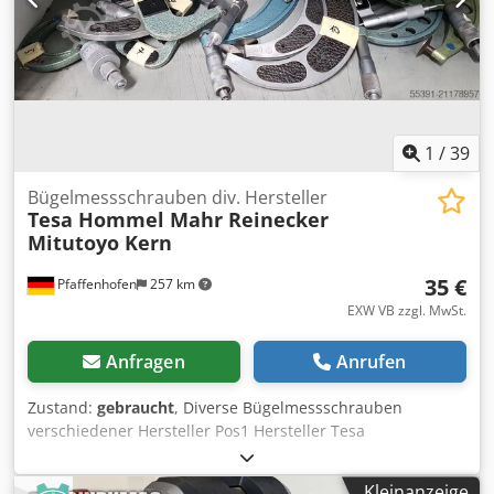
1
/
39
Bügelmessschrauben div. Hersteller
Tesa Hommel Mahr Reinecker
Mitutoyo Kern
35 €
Pfaffenhofen
257 km
EXW VB zzgl. MwSt.
Anfragen
Anrufen
Zustand:
gebraucht
, Diverse Bügelmessschrauben
verschiedener Hersteller Pos1 Hersteller Tesa
Messbereich: 0 – 25mm Skalenwert: 1/100 mm Pos2
Hersteller Tesa Swiss Made Messbereich: 100 – 125mm
Kleinanzeige