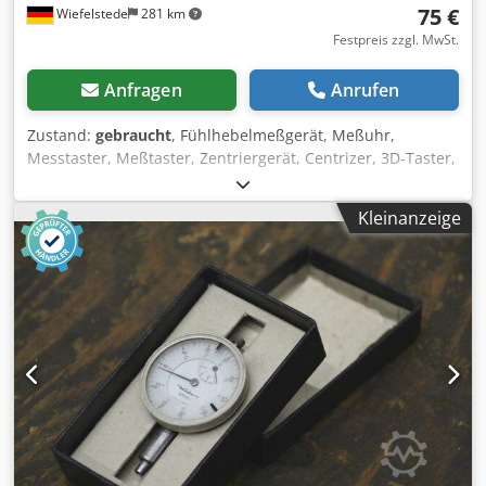
75 €
Wiefelstede
281 km
Festpreis zzgl. MwSt.
Anfragen
Anrufen
Zustand:
gebraucht
, Fühlhebelmeßgerät, Meßuhr,
Messtaster, Meßtaster, Zentriergerät, Centrizer, 3D-Taster,
Tasteinsatz -Härte: Rockwell Meßuhr Dedpfx Adefbyc
Aerskr -Durchmesser: 130 mm -Höhe: 50 mm -Gewicht: 0,6
Kleinanzeige
kg