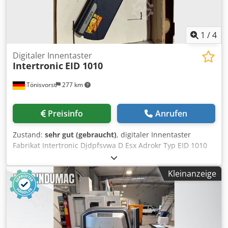
1
/
4
Digitaler Innentaster
Intertronic
EID 1010
Tönisvorst
277 km
Preisinfo
Anrufen
Zustand:
sehr gut (gebraucht)
, digitaler Innentaster
Fabrikat Intertronic Djdpfsvwa D Esx Adrokr Typ EID 1010
Messbereich 10-35 mm (108147)
Kleinanzeige