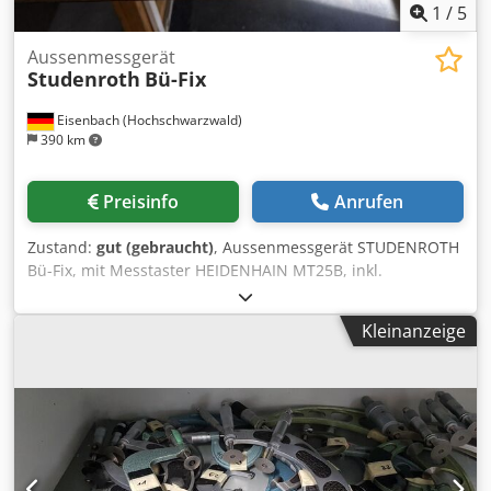
1
/
5
Aussenmessgerät
Studenroth
Bü-Fix
Eisenbach (Hochschwarzwald)
390 km
Preisinfo
Anrufen
Zustand:
gut (gebraucht)
, Aussenmessgerät STUDENROTH
Bü-Fix, mit Messtaster HEIDENHAIN MT25B, inkl.
Digitalanzeige HEIDENHAIN Dksdpoztdbijfx Adror
Kleinanzeige