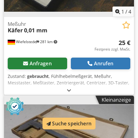
1
/
4
Meßuhr
Käfer
0,01 mm
25 €
Wiefelstede
281 km
Festpreis zzgl. MwSt.
Anfragen
Anrufen
Zustand:
gebraucht
, Fühlhebelmeßgerät, Meßuhr,
Messtaster, Meßtaster, Zentriergerät, Centrizer, 3D-Taster,
Tasteinsatz -Meßbereich: 0-3 mm -Ablesung: 0,01 mm -
Skala: 0-50-0 -Toleranzmarken: verstellbar -Abmessungen:
Kleinanzeige
95/55/H25 mm Dkedsfn Egqopfx Adror -Gewicht: 0,1 kg
Suche speichern