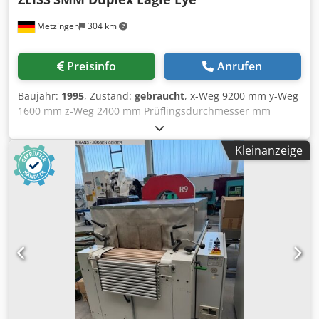
Type WPC 2040 / FW 31.351 eingebaut in den Arbeitstisch (
Metzingen
304 km
Steuerung wurde vor ca. 3 Jahren erneuert ) • WENZEL
Meßsoftware Type METROSOFT QUARTIS R 12 SP 1 mit
SurfPro Paket und QUARTIS Q-DAS • RHENISHAW
Preisinfo
Anrufen
motorischer Dreh- und Schwenkkopf (automatisch
indexierbar in 7,5 ° Schritten) mit Meßtaster Model PH 10
Baujahr:
1995
, Zustand:
gebraucht
, x-Weg 9200 mm y-Weg
M plus und mit Meßtaster TP 20 und diversem
1600 mm z-Weg 2400 mm Prüflingsdurchmesser mm
Tasterzubehör • sowie RENISHAW Probe Head Controler
Arbeitsbereich mm Spitzenabstand mm Steuerung ZEISS C
Einheit Type PHC 10 C-3 plus, auch im Arbeitstisch
99 Gesamtleistungsbedarf kW Maschinengewicht ca. 30 t
eingebaut • Tasterwechsel automatisch möglich, 6 – fach
Kleinanzeige
Raumbedarf ca. 10 x 3,6 m Z E I S S - S T I E F E L M A Y E R
Tastermagazin Modell MCR 20 auf dem Tisch montiert •
Doppelseitige CNC - verfahrbare 3 D – Meßmaschine
bewegliches Handsteuerpult mit progressivem
Dkodpfx Adot Hwwkoror Type SMM Duplex / Eagle Eye
Steuerhebel (Joystick) zur manuellen Verstellung aller 3
Baujahr 1995, jedoch mehrfach modernisiert
Achsen mit stfl. regelbaren Fahrgeschwindig- keiten. •
Arbeitsbereich der Meßständer: X - Achse ca. (horizontal)
Kugelnormalie zum Aufbau auf den Tisch, Arbeitstisch,
9.200 mm Y – Achse ca. (quer) 1.600 mm/ 3.200 mm Z -
diverse Aufspann- mittel, etc. Zustand : sehr gut –
Achse ca. (vertikal) 2.400 mm Größe der Meßplatte (4-fach
prinzipell am Lager unter Strom zu besichtigen,
geteilt) 10.000 x 3.500 mm Außenmaße der Messplatte
vorführbereit, wurde beim Abgeber durch einen
inklusive den Führungsschienen 10.000 x 3.650 mm Dicke
Messmaschinen- Spezialisten demontiert und hier wieder
der Meßplatte ca. 450 mm Höhe der Meßplatte über
zusammengebaut. Lieferung: ab Lager – im Zustand wie
Boden 650 mm Max. Verfahrgeschwindigkeit ca. 150
vorhanden und besichtigt Zahlung : rein netto – nach