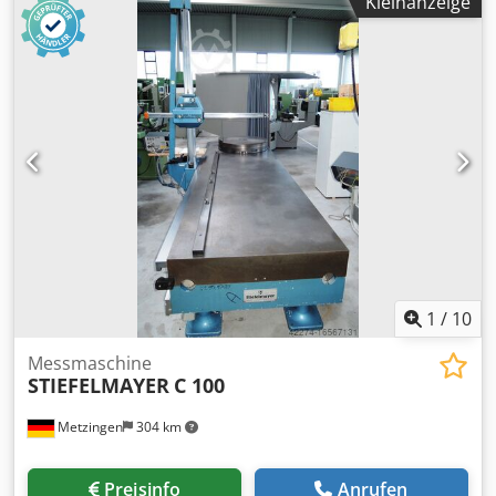
Kleinanzeige
Das Nettogewicht des IM-8005-Messkopfes beträgt 29 kg,
während die Steuerung 8 kg wiegt. Wenn Sie auf der
Suche nach hochwertigen optischen Messfunktionen sind,
sollten Sie das von uns zum Verkauf angebotene KEYENCE
IM-8005-Gerät in Betracht ziehen. Kontaktieren Sie uns für
weitere Informationen. Dksdpfx Aszktc Dsdrsr - Sichtfeld:
100 mm Messfeld / Doppelkamera- Nettogewicht (IM-8005-
Kopf): 29,00 kg- Nettogewicht (IM-8000-Steuergerät): 8,00
kg- Nettogewicht (Zubehör): 2,00 kg (IM-M80D), 0,20 kg (OP-
99031), 0,02 kg (IM-H3C), 0,03 kg (IM-H3ED)- nicht im
Lieferumfang enthalten: Computer
1
/
10
Messmaschine
STIEFELMAYER
C 100
Metzingen
304 km
Preisinfo
Anrufen