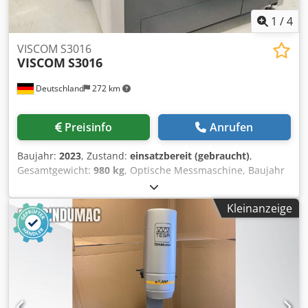
1
/
4
VISCOM S3016
VISCOM
S3016
Deutschland
272 km
Preisinfo
Anrufen
Baujahr:
2023
, Zustand:
einsatzbereit (gebraucht)
,
Gesamtgewicht:
980 kg
, Optische Messmaschine, Baujahr
2023. Diese VISCOM S3016 verfügt über eine maximale
Leiterplattenabmessung von bis zu 430 mm x 610 mm und
Kleinanzeige
ist mit einer unterbrechungsfreien Stromversorgung
ausgestattet. Sie ist mit 4 orthogonalen Kameras
ausgestattet und bietet hochauflösende Prüfmöglichkeiten.
Wenn Sie auf der Suche nach hochwertigen
Inspektionsmöglichkeiten sind, sollten Sie die von uns zum
Verkauf angebotene optische Messmaschine VISCOM
S3016 in Betracht ziehen. Kontaktieren Sie uns für weitere