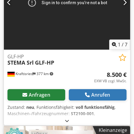
1
/
7
GLF-HP
STEMA Srl
GLF-HP
8.500 €
Kraftisried
377 km
EXW VB zzgl. MwSt.
Anfragen
Anrufen
Zustand:
neu
, Funktionsfähigkeit:
voll funktionsfähig
,
Maschinen-/Fahrzeugnummer:
ST2100-001
,
Gesamtgewicht:
450 kg
, Baujahr:
2021
, STEMA GLF
Dübelschussautomat Sicher der produktivste Dübelschuss-
Kleinanzeige
Automat für starke und lange Dübel. Vorinstalliert für