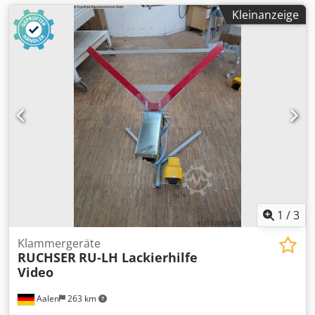
Kleinanzeige
1
/
3
Klammergeräte
RUCHSER
RU-LH Lackierhilfe
Video
Aalen
263 km