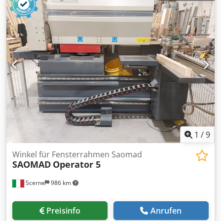
Dübel, 80 x 8 mm, wie bevorzugt im Fensterbau eingestzt.
Chjdoxhv A Iepfx Anzoa Bitte entnehmen Sie die
detaillierte Beschreibung aus dem beiliegenden PDF. Die
Maschine steht in unserer Vorführung und ist
vorführbereit.
1
/
9
Winkel für Fensterrahmen Saomad
SAOMAD
Operator 5
Scerne
986 km
Preisinfo
Anrufen