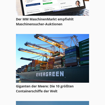
Ga 11 Ff
Gl 172
Der MM MaschinenMarkt empfiehlt
Hsc 20 Linear
Maschinensucher-Auktionen
International 2674
Ka 77
Kgs 1670
Ks 205
Mvh 5 1 4 B
Nc Fräsmaschine
Giganten der Meere: Die 10 größten
Ng 200
Containerschiffe der Welt
Schuhmachermaschine Fraes Und Schleifmaschine