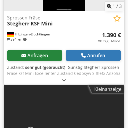
1
/
3
Sprossen Fräse
Stegherr
KSF Mini
1.390 €
Hilzingen-Duchtlingen
394 km
VB zzgl. MwSt.
Anfragen
Anrufen
Zustand:
sehr gut (gebraucht)
, Günstig Stegherr Sprossen
Fräse ksf Mini Excellenter Zustand Cedpsyw S Ihefx Anzoha
Kleinanzeige