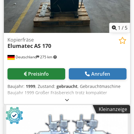
1
/
5
Kopierfräse
Elumatec
AS 170
Deutschland
275 km
Preisinfo
Anrufen
Baujahr:
1999
, Zustand:
gebraucht
, Gebrauchtmaschine
Baujahr 1999 Großer Fräsbereich trotz kompakter
Bauweise Kopierfräsen nach Seitenanschlägen oder
Schablone im Verhältnis 1:1 Pneumatischer Kopierstift
Kleinanzeige
zweistufig für zwei verschiedene Fräserdurchmesser Die
patentierte Aufhängung des Kopierhebels garantiert
präzise Ausfräsungen bei geringem Kraftaufwand
Tischhöhenverstellung für extrem hohe Profile bis 400 mm