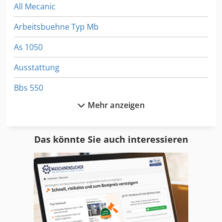
All Mecanic
Arbeitsbuehne Typ Mb
As 1050
Ausstattung
Bbs 550
Mehr anzeigen
Dsd 201
Dws 200
Das könnte Sie auch interessieren
Fenster Lift
Fngj 20
Format
Fu 115