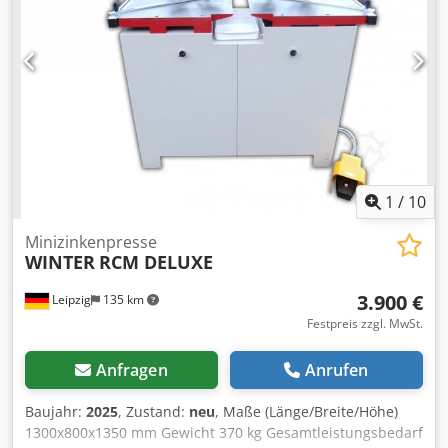
Einfacher Werkzeugwechsel durch Spindle lock
Pneumatische Materialspanneinrichtung
Dosiersprüheinrichtung Optionen Kopierschablonen
eingefräst auf Standard-Drückerloch und PZ-Fräsung
Kopierstift Cedpfxjxqihij Anzjha Spannzange
Anschlagsystem Materialspanneinrichtung mit 2
Spannzylindern Fräswerkzeug 8 mm Verfügbarkeit:
kurzfristig Lagerort: Röllbach
1
/
10
Minizinkenpresse
WINTER
RCM DELUXE
3.900 €
Leipzig
135 km
Festpreis zzgl. MwSt.
Anfragen
Anrufen
Baujahr:
2025
, Zustand:
neu
, Maße (Länge/Breite/Höhe)
1300x800x1350 mm Gewicht 370 kg Gesamtleistungsbedarf