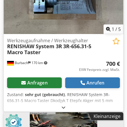
1
/
5
Werkzeugaufnahme / Werkzeughalter
RENISHAW System 3R
3R-656.31-5
Macro Taster
700 €
Burbach
170 km
EXW Festpreis zzgl. MwSt.
Anfragen
Anrufen
Zustand:
sehr gut (gebraucht)
, RENISHAW System 3R-
656.31-5 Macro Taster Dkodjyk T Etepfx Akger mit 5 mm
Antastkugel. Gebraucht Voll funktionsfähig
Kleinanzeige