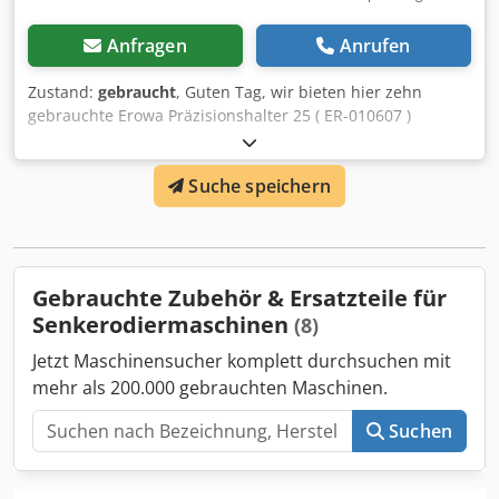
Anfragen
Anrufen
Zustand:
gebraucht
, Guten Tag, wir bieten hier zehn
gebrauchte Erowa Präzisionshalter 25 ( ER-010607 )
inklusive Spannzapfen an .Diese wurden bei uns
zerlegt,gereinigt und Zusätzlich noch eine
Suche speichern
Funktionsprüfung durchgeführt. Die Halter haben übliche
Gebrauchsspuren befinden sich aber technisch in einem
sehr guten Zustand. Preis pro Halter mit Spannzapfen zzgl.
Mwst. Haben Sie hierzu fragen, dann stehen wir Ihnen
gerne zur Verfügung. Versand gegen Aufpreis möglich.
Gebrauchte Zubehör & Ersatzteile für
Dodpsq Turiofx Akgokr
Senkerodiermaschinen
(8)
Jetzt Maschinensucher komplett durchsuchen mit
mehr als 200.000 gebrauchten Maschinen.
Suchen