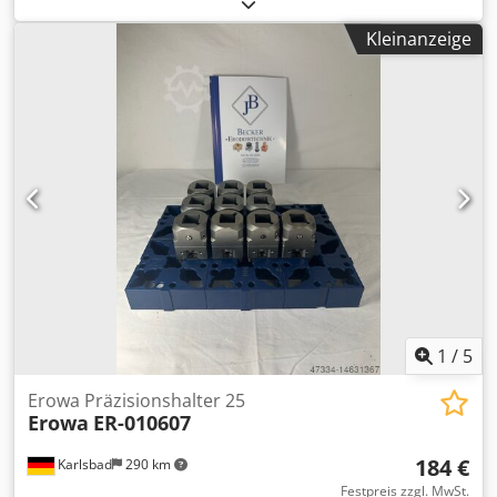
Spannzapfen an. Diese wurden bei uns zerlegt,gereinigt
und Zusätzlich noch eine Funktionsprüfung durchgeführt.
Kleinanzeige
Die Halter haben übliche Gebrauchsspuren befinden sich
aber technisch in einem sehr guten Zustand. Preis für
beide Halter mit Spannzapfen zzgl. Mwst. Haben Sie
hierzu fragen, dann stehen wir Ihnen gerne zur
Verfügung. Versand gegen Aufpreis möglich. Djdpfsq Hu S
Dox Akgekr
1
/
5
Erowa Präzisionshalter 25
Erowa
ER-010607
184 €
Karlsbad
290 km
Festpreis zzgl. MwSt.