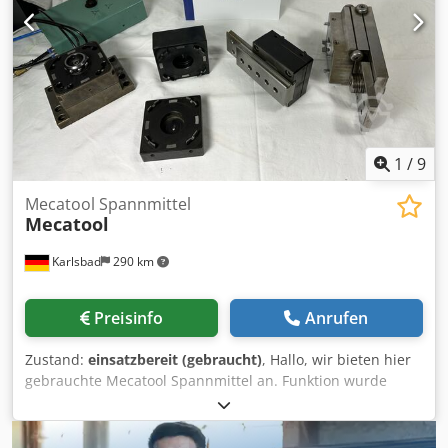
1
/
9
Mecatool Spannmittel
Mecatool
Karlsbad
290 km
Preisinfo
Anrufen
Zustand:
einsatzbereit (gebraucht)
, Hallo, wir bieten hier
gebrauchte Mecatool Spannmittel an. Funktion wurde
geprüft. Einzelabnahme möglich . Dksdpfx Akjk Nn H Ijgsr