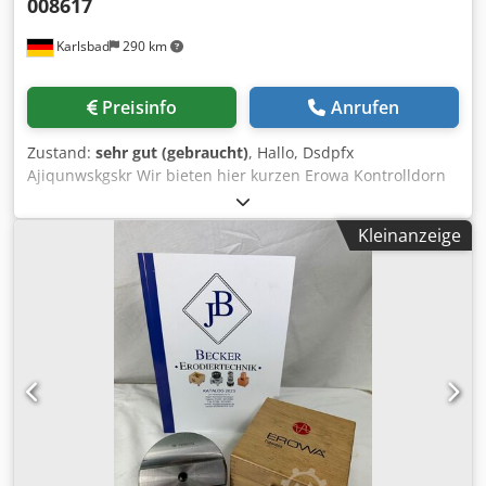
008617
Karlsbad
290 km
Preisinfo
Anrufen
Zustand:
sehr gut (gebraucht)
, Hallo, Dsdpfx
Ajiqunwskgskr Wir bieten hier kurzen Erowa Kontrolldorn
kurz an. Mit diesem lässt sich der Rundlauf und die Achse
ausrichten..
Kleinanzeige