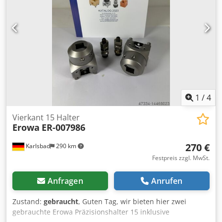
geprüft. Zusätzlich wurde eine Funktionsprüfung
durchgeführt. Die Spannmittel haben Gebrauchsspuren,
und befinden sich technisch in einem sehr guten Zustand.
Einzelabnahme auch möglich. Ersatzteile sind Verfügbar.
Haben Sie hierzu fragen? Dann stehen wir Ihnen gerne zur
Verfügung.
1
/
4
Vierkant 15 Halter
Erowa
ER-007986
270 €
Karlsbad
290 km
Festpreis zzgl. MwSt.
Anfragen
Anrufen
Zustand:
gebraucht
, Guten Tag, wir bieten hier zwei
gebrauchte Erowa Präzisionshalter 15 inklusive