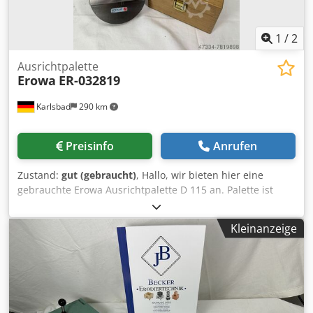
1
/
2
Ausrichtpalette
Erowa
ER-032819
Karlsbad
290 km
Preisinfo
Anrufen
Zustand:
gut (gebraucht)
, Hallo, wir bieten hier eine
gebrauchte Erowa Ausrichtpalette D 115 an. Palette ist
geprüft und voll funktionsfähig. Dedpfoiryx Iox Akgjkr
Kleinanzeige