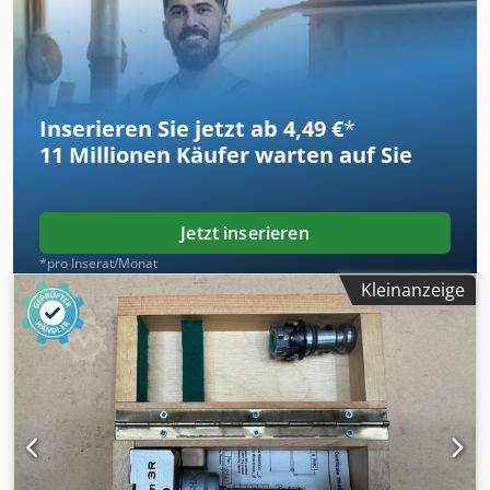
Inserieren Sie jetzt ab 4,49 €
*
11 Millionen
Käufer warten auf Sie
Jetzt inserieren
*pro Inserat/Monat
Kleinanzeige