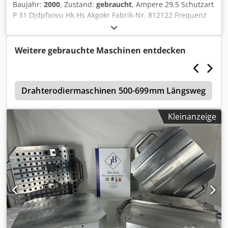
Baujahr:
2000
, Zustand:
gebraucht
, Ampere 29,5 Schutzart
P 31 Djdpfxovu Hk Hs Akgokr Fabrik-Nr. 812122 Frequenz
50 Hz Gewicht 300 kg Abnehmbares Oberteil
Weitere gebrauchte Maschinen entdecken
n
Drahterodiermaschinen 500-699mm Längsweg
Kleinanzeige