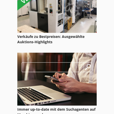
Kotz Und Söhne
L Z Drehmaschine
Längs Und Qürschneider 3022
Verkäufe zu Bestpreisen: Ausgewählte
Schlitz Und Zapfenmaschine
Auktions-Highlights
Schuhmachermaschine Fraes Und Schleifmaschine
Senk Errodiermaschine
Tur 560
Zapfwellen Zubehör
Zentrierseite Mit Stirnseitenmitnehmer
Zftk 500
Immer up-to-date mit dem Suchagenten auf
Zl 502