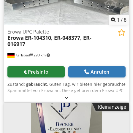
1
/
8
Erowa UPC Palette
Erowa
ER-104310, ER-048377, ER-
016917
Karlsbad
290 km
Preisinfo
Anrufen
Zustand:
gebraucht
, Guten Tag, wir bieten hier gebrauchte
Spannmittel von Erowa an. Diese gehören dem Erowa UPC
System an und sind für das Senkerodieren sowie das
Fräsen geeignet. Folgende Teile sind verfügbar: ER-048377
Kleinanzeige
UPC Ausrichtpalette Erowa T-Nuten Palette 320x320
Grundkörper aus Alu, Leisten gehärtet und geschliffen. ER-
016917 UPC Palette Alu 320 x 320 x 40 mit Spannleiste
Dkjdpjtk Hakjfx Akgor Sie wurden bei uns gereinigt und